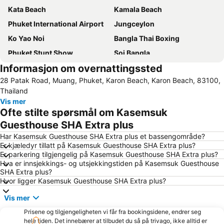
Kata Beach
Kamala Beach
Phuket International Airport
Jungceylon
Ko Yao Noi
Bangla Thai Boxing
Phuket Stunt Show
Soi Bangla
Informasjon om overnattingssted
Freedom Beach
Koh Racha Yai
28 Patak Road, Muang, Phuket, Karon Beach, Karon Beach, 83100,
Phuket Bangtao Riding Club
Mai Khao Beach
Thailand
Dino Park Mini Golf
Central Festival Phuket
Vis mer
Ofte stilte spørsmål om Kasemsuk
Nai Harn Beach
Safari Elephant Club
Guesthouse SHA Extra plus
Nai Thon Beach
Thalang Road
Har Kasemsuk Guesthouse SHA Extra plus et bassengområde?
Mayabukten
Mamma Mia
Er kjæledyr tillatt på Kasemsuk Guesthouse SHA Extra plus?
Er parkering tilgjengelig på Kasemsuk Guesthouse SHA Extra plus?
Inselrundfahrt Ko Yao Yai
Phuket FantaSea
Hva er innsjekkings- og utsjekkingstiden på Kasemsuk Guesthouse
Surin Beach
Rang Yai Island
SHA Extra plus?
Hvor ligger Kasemsuk Guesthouse SHA Extra plus?
Ko Khai
Hat Pasai
Vis mer
Ko Hong
Koh Hae
Jungle Bungy Jump
Prisene og tilgjengeligheten vi får fra bookingsidene, endrer seg
Phuket Zoo
hele tiden. Det innebærer at tilbudet du så på trivago, ikke alltid er