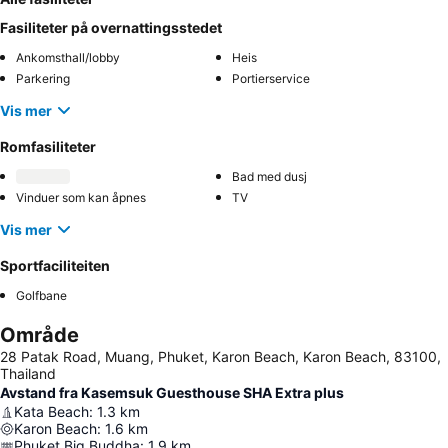
Fasiliteter på overnattingsstedet
Ankomsthall/lobby
Heis
Parkering
Portierservice
Vis mer
Romfasiliteter
Bad med dusj
Vinduer som kan åpnes
TV
Vis mer
Sportfaciliteiten
Golfbane
Område
28 Patak Road, Muang, Phuket, Karon Beach, Karon Beach, 83100,
Thailand
Avstand fra Kasemsuk Guesthouse SHA Extra plus
Kata Beach
:
1.3
km
Karon Beach
:
1.6
km
Phuket Big Buddha
:
1.9
km