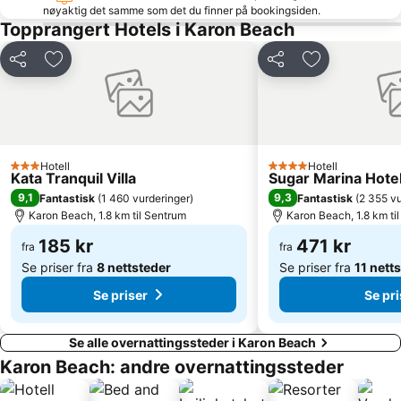
Laem Singh
nøyaktig det samme som det du finner på bookingsiden.
Topprangert Hotels i Karon Beach
Del
Legg til i favoritter
Del
Legg til i favo
Hotell
Hotell
3 Stjerner
4 Stjerner
Kata Tranquil Villa
Sugar Marina Hote
9,1
9,3
Fantastisk
(
1 460 vurderinger
)
Fantastisk
(
2 355 vu
Karon Beach, 1.8 km til Sentrum
Karon Beach, 1.8 km ti
185 kr
471 kr
fra
fra
Se priser fra
8 nettsteder
Se priser fra
11 nett
Se priser
Se pri
Se alle overnattingssteder i Karon Beach
Karon Beach: andre overnattingssteder