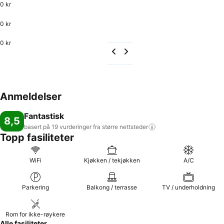
0 kr
0 kr
0 kr
Anmeldelser
Fantastisk
8,5
basert på 19 vurderinger fra større
nettsteder
Topp fasiliteter
WiFi
Kjøkken / tekjøkken
A/C
Parkering
Balkong / terrasse
TV / underholdning
Rom for ikke-røykere
Alle fasiliteter