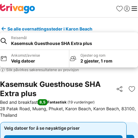
Favoritter
Logg i
Me
Se alle overnattingssteder i Karon Beach
Reisemål
Kasemsuk Guesthouse SHA Extra plus
Ankomst/avreise
Gjester og rom
Velg datoer
2 gjester, 1 rom
Slik påvirkes søkeresultatene av provisjon
Kasemsuk Guesthouse SHA
Extra plus
Del
Leg
Bed and breakfast
8,5
Fantastisk
(
19 vurderinger
)
28 Patak Road, Muang, Phuket, Karon Beach, Karon Beach, 83100,
Thailand
Velg datoer for å se nøyaktige priser
Velg datoer for å se nøyaktige priser