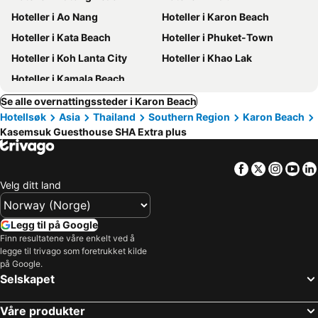
Hoteller i Ao Nang
Hoteller i Karon Beach
Hoteller i Kata Beach
Hoteller i Phuket-Town
Hoteller i Koh Lanta City
Hoteller i Khao Lak
Hoteller i Kamala Beach
Se alle overnattingssteder i Karon Beach
Hotellsøk
Asia
Thailand
Southern Region
Karon Beach
Kasemsuk Guesthouse SHA Extra plus
Facebook
Twitter
Insta
Yo
Velg ditt land
Legg til på Google
Finn resultatene våre enkelt ved å
legge til trivago som foretrukket kilde
på Google.
Selskapet
Våre produkter