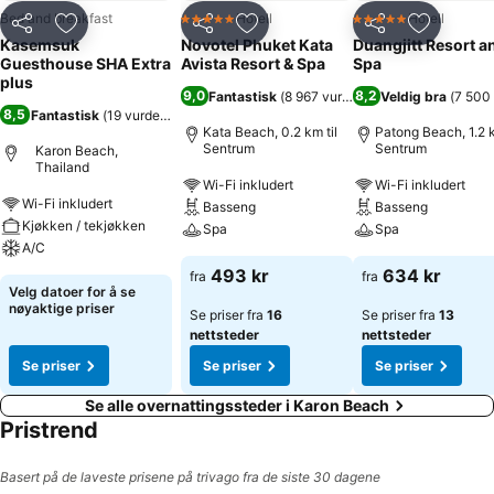
Bed and breakfast
Hotell
Hotell
5 Stjerner
5 Stjerner
Del
Legg til i favoritter
Del
Legg til i favoritter
Del
Legg til i
Kasemsuk
Novotel Phuket Kata
Duangjitt Resort a
Guesthouse SHA Extra
Avista Resort & Spa
Spa
plus
9,0
8,2
Fantastisk
(
8 967 vurderinger
Veldig bra
)
(
7 500 
8,5
Fantastisk
(
19 vurderinger
)
Kata Beach, 0.2 km til
Patong Beach, 1.2 k
Sentrum
Sentrum
Karon Beach,
Thailand
Wi-Fi inkludert
Wi-Fi inkludert
Wi-Fi inkludert
Basseng
Basseng
Kjøkken / tekjøkken
Spa
Spa
A/C
493 kr
634 kr
fra
fra
Velg datoer for å se
nøyaktige priser
Se priser fra
16
Se priser fra
13
nettsteder
nettsteder
Se priser
Se priser
Se priser
Se alle overnattingssteder i Karon Beach
Pristrend
Basert på de laveste prisene på trivago fra de siste 30 dagene