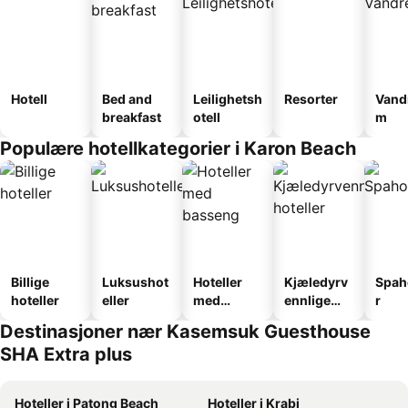
Hotell
Bed and
Leilighetsh
Resorter
Vand
breakfast
otell
m
Populære hotellkategorier i Karon Beach
Billige
Luksushot
Hoteller
Kjæledyrv
Spah
hoteller
eller
med
ennlige
r
basseng
hoteller
Destinasjoner nær Kasemsuk Guesthouse
SHA Extra plus
Hoteller i Patong Beach
Hoteller i Krabi