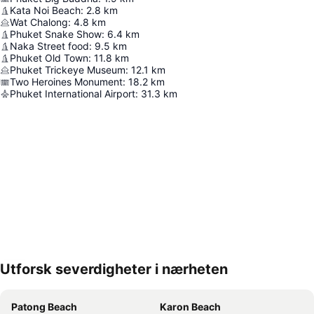
Kata Noi Beach
:
2.8
km
Wat Chalong
:
4.8
km
Phuket Snake Show
:
6.4
km
Naka Street food
:
9.5
km
Phuket Old Town
:
11.8
km
Phuket Trickeye Museum
:
12.1
km
Two Heroines Monument
:
18.2
km
Phuket International Airport
:
31.3
km
Utforsk severdigheter i nærheten
Utvid kartet
Patong Beach
Karon Beach