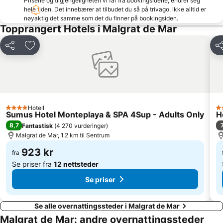
Prisene og tilgjengeligheten vi får fra bookingsidene, endrer seg
hele tiden. Det innebærer at tilbudet du så på trivago, ikke alltid er
Barri Vell
La Fosca
nøyaktig det samme som det du finner på bookingsiden.
Playa del Coco
Can Claris
Topprangert Hotels i Malgrat de Mar
Circuit de l'aigua termal
Del
Legg til i favoritter
De
Hotell
4 Stjerner
3 
Sumus Hotel Monteplaya & SPA 4Sup - Adults Only
H
8,7
7
Fantastisk
(
4 270 vurderinger
)
Malgrat de Mar, 1.2 km til Sentrum
923 kr
fra
Se priser fra
12 nettsteder
Se priser
Se alle overnattingssteder i Malgrat de Mar
Malgrat de Mar: andre overnattingssteder