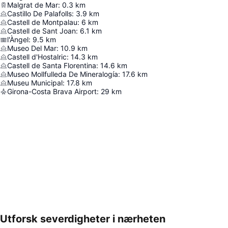
Malgrat de Mar
:
0.3
km
Castillo De Palafolls
:
3.9
km
Castell de Montpalau
:
6
km
Castell de Sant Joan
:
6.1
km
l'Àngel
:
9.5
km
Museo Del Mar
:
10.9
km
Castell d'Hostalric
:
14.3
km
Castell de Santa Florentina
:
14.6
km
Museo Mollfulleda De Mineralogía
:
17.6
km
Museu Municipal
:
17.8
km
Girona-Costa Brava Airport
:
29
km
Utforsk severdigheter i nærheten
Utvid kartet