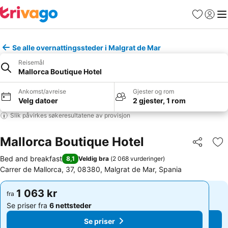
Favoritter
Logg i
Me
Se alle overnattingssteder i Malgrat de Mar
Reisemål
Mallorca Boutique Hotel
Ankomst/avreise
Gjester og rom
Velg datoer
2 gjester, 1 rom
Slik påvirkes søkeresultatene av provisjon
Mallorca Boutique Hotel
Del
Leg
Bed and breakfast
8,1
Veldig bra
(
2 068 vurderinger
)
Carrer de Mallorca, 37, 08380, Malgrat de Mar, Spania
1 063 kr
1 063 kr
fra
fra
Se priser fra
6 nettsteder
Se priser fra
6 nettsteder
Se priser
Se priser