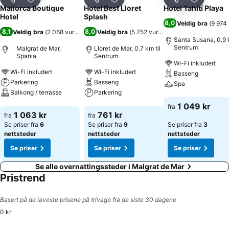
Del
Legg til i favoritter
Del
Legg til i favoritter
Del
Legg til i
Mallorca Boutique
Hotel Best Lloret
Hotel Tahití Playa
Hotel
Splash
8,0
Veldig bra
(
9 974 
8,1
8,0
Veldig bra
(
2 068 vurderinger
Veldig bra
)
(
5 752 vurderinger
)
Santa Susana, 0.9 k
Sentrum
Malgrat de Mar,
Lloret de Mar, 0.7 km til
Spania
Sentrum
Wi-Fi inkludert
Wi-Fi inkludert
Wi-Fi inkludert
Basseng
Parkering
Basseng
Spa
Balkong / terrasse
Parkering
Se priser
1 049 kr
fra
Se priser
Se priser
1 063 kr
761 kr
fra
fra
Se priser fra
6
Se priser fra
9
Se priser fra
3
nettsteder
nettsteder
nettsteder
Se priser
Se priser
Se priser
Se alle overnattingssteder i Malgrat de Mar
Pristrend
Basert på de laveste prisene på trivago fra de siste 30 dagene
0 kr