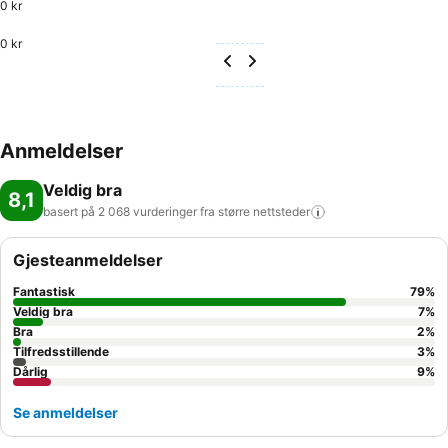
0 kr
0 kr
Anmeldelser
Veldig bra
8,1
basert på 2 068 vurderinger fra større
nettsteder
Gjesteanmeldelser
Fantastisk
79
%
Veldig bra
7
%
Bra
2
%
Tilfredsstillende
3
%
Dårlig
9
%
Se anmeldelser