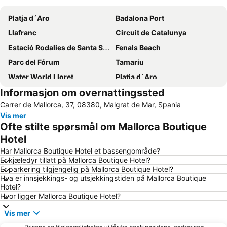
Platja d´Aro
Badalona Port
Llafranc
Circuit de Catalunya
Estació Rodalies de Santa Susanna
Fenals Beach
Parc del Fórum
Tamariu
Water World Lloret
Platja d´Aro
Informasjon om overnattingssted
Tossasub
A la Dona Marinera
Carrer de Mallorca, 37, 08380, Malgrat de Mar, Spania
Lloret Beach
Platja Gran
Vis mer
Aeropuerto de Girona-Costa Brava
El Mirador
Ofte stilte spørsmål om Mallorca Boutique
Antic Hospital de Santa Caterina
Manresà
Hotel
Platja de Blanes
Platja de Sant Feliu de Guíxols
Har Mallorca Boutique Hotel et bassengområde?
Er kjæledyr tillatt på Mallorca Boutique Hotel?
Castell de Benedormiens
Estació de tren de Girona
Er parkering tilgjengelig på Mallorca Boutique Hotel?
Hva er innsjekkings- og utsjekkingstiden på Mallorca Boutique
Platja del Centre
Calle del Mar
Hotel?
Centro histórico Rupit
Londoner
Hvor ligger Mallorca Boutique Hotel?
Hispania
Gran de Tossa
Vis mer
Port Mataró
Granollers Sentralstasjon