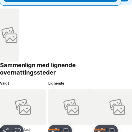
Sammenlign med lignende
overnattingssteder
Valgt
Lignende
Bed and breakfast
Hotell
Hotell
4 Stjerner
4 Stjerner