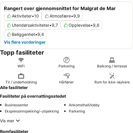
Rangert over gjennomsnittet for Malgrat de Mar
Aktiviteter
•
10
Atmosfære
•
9,9
Utendørsaktiviteter
•
9,7
Opplevelse
•
9,6
Beliggenhet
•
9,4
Vis flere vurderinger
Topp fasiliteter
WiFi
Parkering
Balkong / terrasse
TV / underholdning
Hårføner
Rom for ikke-røykere
Alle fasiliteter
Fasiliteter på overnattingsstedet
Businessenter
Ankomsthall/lobby
Ekspressinnsjekking/-utsjekking
Parkering
Vis mer
Romfasiliteter