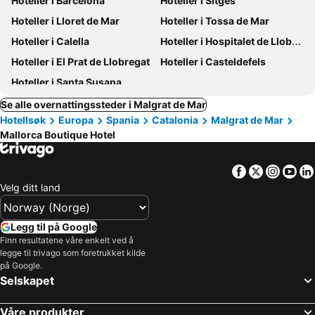
Hoteller i Barcelona
Hoteller i Sitges
Hoteller i Lloret de Mar
Hoteller i Tossa de Mar
Hoteller i Calella
Hoteller i Hospitalet de Llobregat
Hoteller i El Prat de Llobregat
Hoteller i Casteldefels
Hoteller i Santa Susana
Se alle overnattingssteder i Malgrat de Mar
Hotellsøk
Europa
Spania
Catalonia
Malgrat de Mar
Mallorca Boutique Hotel
Facebook
Twitter
Insta
Yo
Velg ditt land
Legg til på Google
Finn resultatene våre enkelt ved å
legge til trivago som foretrukket kilde
på Google.
Selskapet
Våre produkter