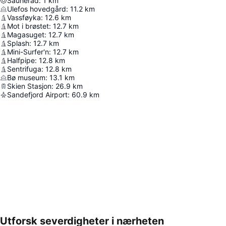
Sauherad
:
1
km
Ulefos hovedgård
:
11.2
km
Vassføyka
:
12.6
km
Mot i brøstet
:
12.7
km
Magasuget
:
12.7
km
Splash
:
12.7
km
Mini-Surfer'n
:
12.7
km
Halfpipe
:
12.8
km
Sentrifuga
:
12.8
km
Bø museum
:
13.1
km
Skien Stasjon
:
26.9
km
Sandefjord Airport
:
60.9
km
Utforsk severdigheter i nærheten