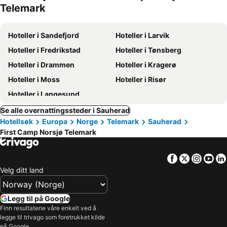
Telemark
Hoteller i Sandefjord
Hoteller i Larvik
Hoteller i Fredrikstad
Hoteller i Tønsberg
Hoteller i Drammen
Hoteller i Kragerø
Hoteller i Moss
Hoteller i Risør
Hoteller i Langesund
Se alle overnattingssteder i Sauherad
Hotellsøk
Europa
Norge
Telemark
Sauherad
First Camp Norsjø Telemark
Facebook
Twitter
Insta
Yo
Velg ditt land
Legg til på Google
Finn resultatene våre enkelt ved å
legge til trivago som foretrukket kilde
på Google.