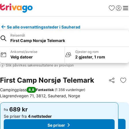
Favoritter
Logg i
Me
Se alle overnattingssteder i Sauherad
Reisemål
First Camp Norsjø Telemark
Ankomst/avreise
Gjester og rom
Velg datoer
2 gjester, 1 rom
Slik påvirkes søkeresultatene av provisjon
First Camp Norsjø Telemark
Del
Leg
Campingplass
8,8
Fantastisk
(
1 356 vurderinger
)
Liagrendvegen 71, 3812, Sauherad, Norge
689 kr
689 kr
fra
fra
Se priser fra
4 nettsteder
Se priser fra
4 nettsteder
Se priser
Se priser