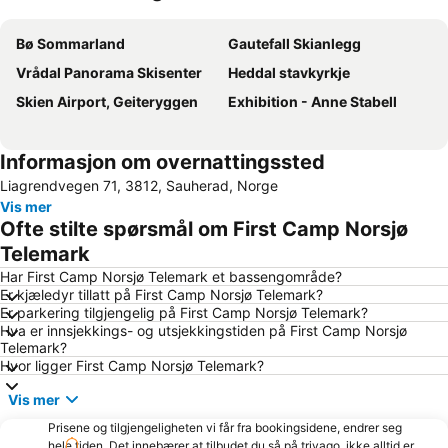
Utvid kartet
Bø Sommarland
Gautefall Skianlegg
Vrådal Panorama Skisenter
Heddal stavkyrkje
Skien Airport, Geiteryggen
Exhibition - Anne Stabell
Informasjon om overnattingssted
Liagrendvegen 71, 3812, Sauherad, Norge
Vis mer
Ofte stilte spørsmål om First Camp Norsjø
Telemark
Har First Camp Norsjø Telemark et bassengområde?
Er kjæledyr tillatt på First Camp Norsjø Telemark?
Er parkering tilgjengelig på First Camp Norsjø Telemark?
Hva er innsjekkings- og utsjekkingstiden på First Camp Norsjø
Telemark?
Hvor ligger First Camp Norsjø Telemark?
Vis mer
Prisene og tilgjengeligheten vi får fra bookingsidene, endrer seg
hele tiden. Det innebærer at tilbudet du så på trivago, ikke alltid er