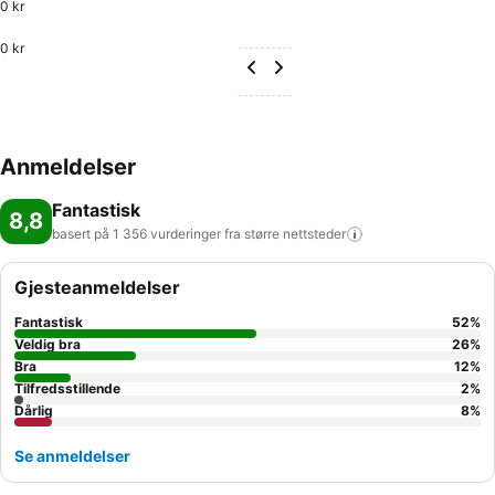
0 kr
0 kr
Anmeldelser
Fantastisk
8,8
basert på 1 356 vurderinger fra større
nettsteder
Gjesteanmeldelser
Fantastisk
52
%
Veldig bra
26
%
Bra
12
%
Tilfredsstillende
2
%
Dårlig
8
%
Se anmeldelser