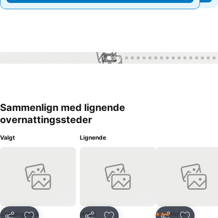
1 / 26
Sammenlign med lignende
overnattingssteder
Valgt
Lignende
Campingplass
Hotell
Hotell
3 Stjerner