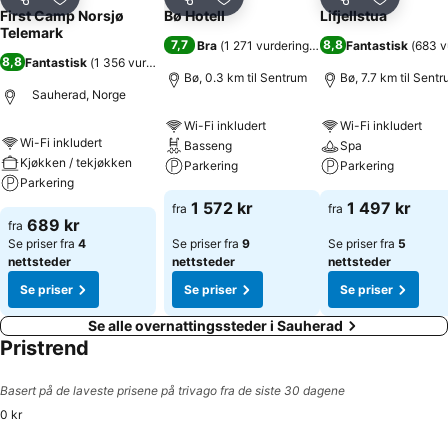
Del
Legg til i favoritter
Del
Legg til i favoritter
Del
Legg til i
First Camp Norsjø
Bø Hotell
Lifjellstua
Telemark
7,7
8,8
Bra
(
1 271 vurderinger
)
Fantastisk
(
683 v
8,8
Fantastisk
(
1 356 vurderinger
)
Bø, 0.3 km til Sentrum
Bø, 7.7 km til Sent
Sauherad, Norge
Wi-Fi inkludert
Wi-Fi inkludert
Wi-Fi inkludert
Basseng
Spa
Kjøkken / tekjøkken
Parkering
Parkering
Parkering
1 572 kr
1 497 kr
fra
fra
689 kr
fra
Se priser fra
4
Se priser fra
9
Se priser fra
5
nettsteder
nettsteder
nettsteder
Se priser
Se priser
Se priser
Se alle overnattingssteder i Sauherad
Pristrend
Basert på de laveste prisene på trivago fra de siste 30 dagene
0 kr