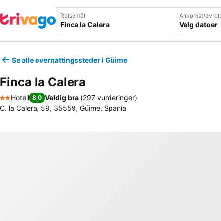
Reisemål
Ankomst/avrei
Velg datoer
Se alle overnattingssteder i Güime
Finca la Calera
Hotell
Veldig bra
(
297 vurderinger
)
8,0
2 Stjerner
C. la Calera, 59, 35559, Güime, Spania