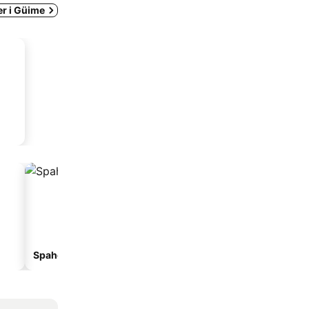
er i Güime
Spahoteller
Strandhoteller