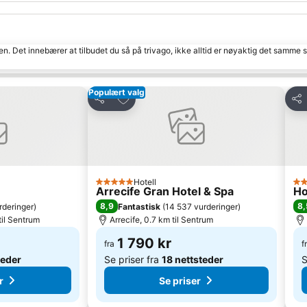
den. Det innebærer at tilbudet du så på trivago, ikke alltid er nøyaktig det samme
Populært valg
tter
Legg til i favoritter
Del
Del
Hotell
5 Stjerner
4 S
Arrecife Gran Hotel & Spa
Ho
8,9
8,
rderinger
)
Fantastisk
(
14 537 vurderinger
)
til Sentrum
Arrecife, 0.7 km til Sentrum
1 790 kr
fra
f
teder
Se priser fra
18 nettsteder
S
r
Se priser