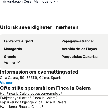
Fundación César Manrique
:
6.7
km
Utforsk severdigheter i nærheten
Lanzarote Airport
Papagayo-stranden
Matagorda
Avenida de las Playas
Grande
Parque Islas Canarias
Vis mer
Informasjon om overnattingssted
C. la Calera, 59, 35559, Güime, Spania
Vis mer
Ofte stilte spørsmål om Finca la Calera
Har Finca la Calera et bassengområde?
Er kjæledyr tillatt på Finca la Calera?
Er parkering tilgjengelig på Finca la Calera?
Hvor ligger Finca la Calera?