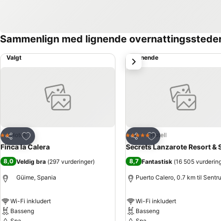
Sammenlign med lignende overnattingsstede
Valgt
Lignende
Neste
Legg til i favoritter
Legg til i favoritter
Hotell
Hotell
2 Stjerner
5 Stjerner
Del
Del
Finca la Calera
Secrets Lanzarote Resort & 
8,0
8,7
Veldig bra
(
297 vurderinger
)
Fantastisk
(
16 505 vurderin
Güime, Spania
Puerto Calero, 0.7 km til Sentr
Wi-Fi inkludert
Wi-Fi inkludert
Basseng
Basseng
Spa
Spa