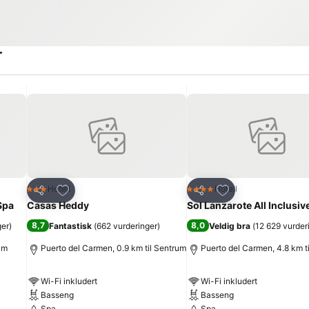
r
Legg til i favoritter
Legg til i favoritte
Hotell
Hotell
3 Stjerner
4 Stjerner
Del
Del
Spa
Casas Heddy
Sol Lanzarote All Inclusiv
8,7
8,0
ger
)
Fantastisk
(
662 vurderinger
)
Veldig bra
(
12 629 vurder
um
Puerto del Carmen, 0.9 km til Sentrum
Puerto del Carmen, 4.8 km t
Wi-Fi inkludert
Wi-Fi inkludert
Basseng
Basseng
Spa
Spa