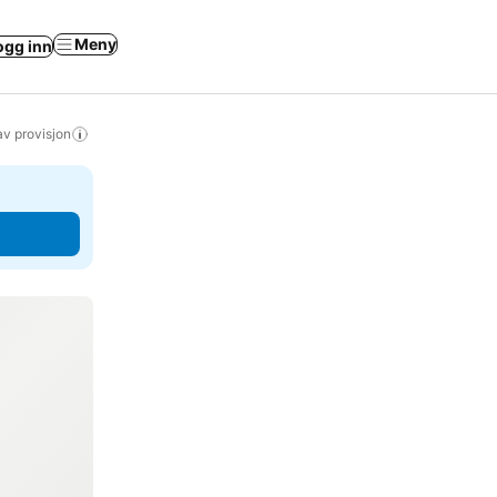
Meny
ogg inn
av provisjon