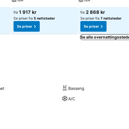
1 917 kr
2 868 kr
fra
fra
Se priser fra
5 nettsteder
Se priser fra
7 nettsteder
Se priser
Se priser
Se alle overnattingssted
met
Basseng
A/C