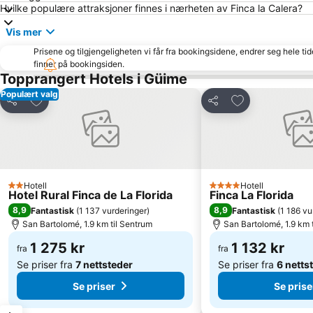
Hvilke populære attraksjoner finnes i nærheten av Finca la Calera?
Vis mer
Prisene og tilgjengeligheten vi får fra bookingsidene, endrer seg hele ti
finner på bookingsiden.
Topprangert Hotels i Güime
Populært valg
Legg til i favoritter
Legg til i favori
Del
Del
Hotell
Hotell
2 Stjerner
4 Stjerner
Hotel Rural Finca de La Florida
Finca La Florida
8,9
8,9
Fantastisk
(
1 137 vurderinger
)
Fantastisk
(
1 186 vu
San Bartolomé, 1.9 km til Sentrum
San Bartolomé, 1.9 km 
1 275 kr
1 132 kr
fra
fra
Se priser fra
7 nettsteder
Se priser fra
6 netts
Se priser
Se prise