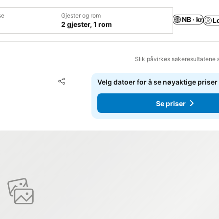
se
Gjester og rom
NB · kr
L
2 gjester, 1 rom
Slik påvirkes søkeresultatene 
Legg til i favoritter
Velg datoer for å se nøyaktige priser
Del
Se priser