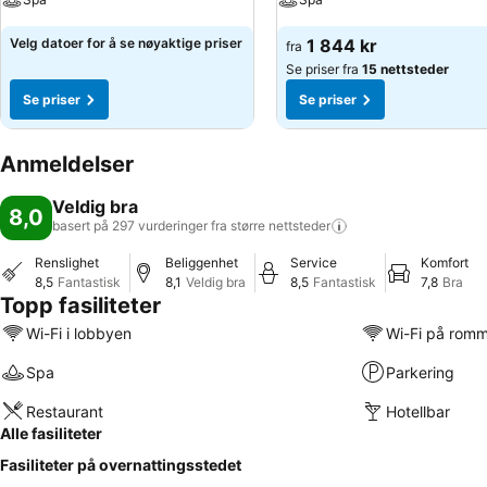
Velg datoer for å se nøyaktige priser
1 844 kr
fra
Se priser fra
15 nettsteder
Se priser
Se priser
Anmeldelser
Veldig bra
8,0
basert på 297 vurderinger fra større
nettsteder
Renslighet
Beliggenhet
Service
Komfort
8,5
Fantastisk
8,1
Veldig bra
8,5
Fantastisk
7,8
Bra
Topp fasiliteter
Wi-Fi i lobbyen
Wi-Fi på rom
Spa
Parkering
Restaurant
Hotellbar
Alle fasiliteter
Fasiliteter på overnattingsstedet