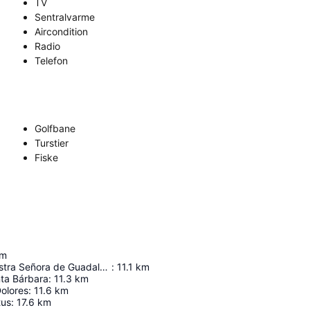
TV
Sentralvarme
Aircondition
Radio
Telefon
Golfbane
Turstier
Fiske
m
Iglesia de Nuestra Señora de Guadalupe
:
11.1
km
nta Bárbara
:
11.3
km
Dolores
:
11.6
km
tus
:
17.6
km