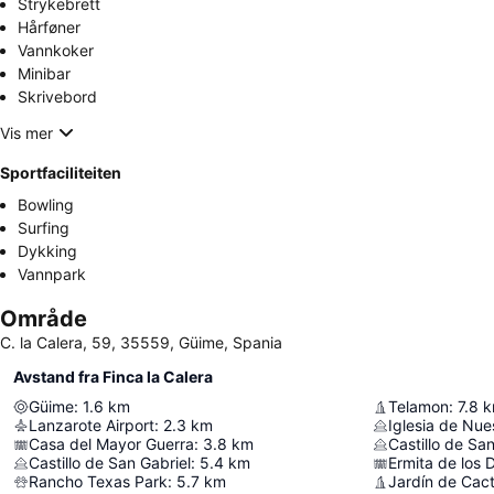
Strykebrett
Hårføner
Vannkoker
Minibar
Skrivebord
Vis mer
Sportfaciliteiten
Bowling
Surfing
Dykking
Vannpark
Område
C. la Calera, 59, 35559, Güime, Spania
Avstand fra Finca la Calera
Güime
:
1.6
km
Telamon
:
7.8
k
Lanzarote Airport
:
2.3
km
Casa del Mayor Guerra
:
3.8
km
Castillo de Sa
Castillo de San Gabriel
:
5.4
km
Ermita de los 
Rancho Texas Park
:
5.7
km
Jardín de Cac