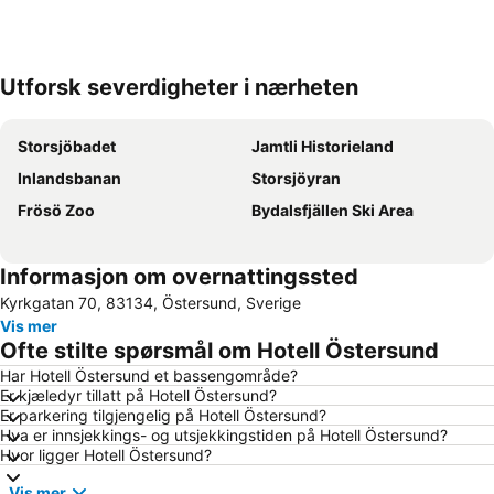
Utforsk severdigheter i nærheten
Utvid kartet
Storsjöbadet
Jamtli Historieland
Inlandsbanan
Storsjöyran
Frösö Zoo
Bydalsfjällen Ski Area
Informasjon om overnattingssted
Kyrkgatan 70, 83134, Östersund, Sverige
Vis mer
Ofte stilte spørsmål om Hotell Östersund
Har Hotell Östersund et bassengområde?
Er kjæledyr tillatt på Hotell Östersund?
Er parkering tilgjengelig på Hotell Östersund?
Hva er innsjekkings- og utsjekkingstiden på Hotell Östersund?
Hvor ligger Hotell Östersund?
Vis mer