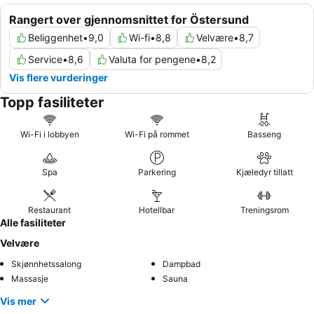
Rangert over gjennomsnittet for Östersund
Beliggenhet
•
9,0
Wi-fi
•
8,8
Velvære
•
8,7
Service
•
8,6
Valuta for pengene
•
8,2
Vis flere vurderinger
Topp fasiliteter
Wi-Fi i lobbyen
Wi-Fi på rommet
Basseng
Spa
Parkering
Kjæledyr tillatt
Restaurant
Hotellbar
Treningsrom
Alle fasiliteter
Velvære
Skjønnhetssalong
Dampbad
Massasje
Sauna
Vis mer