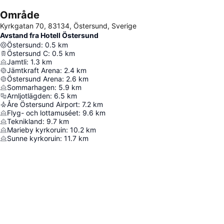
Område
Kyrkgatan 70, 83134, Östersund, Sverige
Avstand fra Hotell Östersund
Östersund
:
0.5
km
Östersund C
:
0.5
km
Jamtli
:
1.3
km
Jämtkraft Arena
:
2.4
km
Östersund Arena
:
2.6
km
Sommarhagen
:
5.9
km
Arnljotlägden
:
6.5
km
Åre Östersund Airport
:
7.2
km
Flyg- och lottamuséet
:
9.6
km
Teknikland
:
9.7
km
Marieby kyrkoruin
:
10.2
km
Sunne kyrkoruin
:
11.7
km