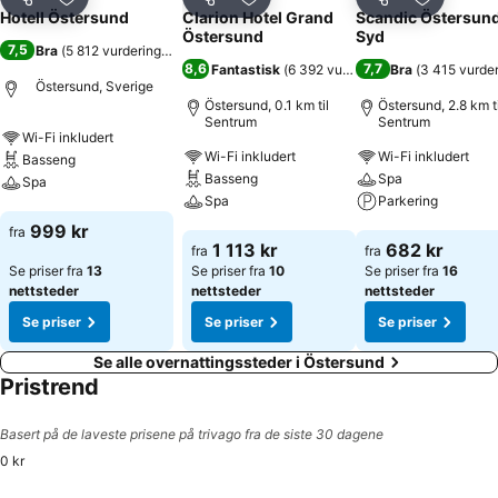
Del
Legg til i favoritter
Del
Legg til i favoritter
Del
Legg til i
Hotell Östersund
Clarion Hotel Grand
Scandic Östersun
Östersund
Syd
7,5
Bra
(
5 812 vurderinger
)
8,6
7,7
Fantastisk
(
6 392 vurderinger
Bra
)
(
3 415 vurder
Östersund, Sverige
Östersund, 0.1 km til
Östersund, 2.8 km ti
Sentrum
Sentrum
Wi-Fi inkludert
Wi-Fi inkludert
Wi-Fi inkludert
Basseng
Basseng
Spa
Spa
Spa
Parkering
Se priser
999 kr
fra
Se priser
Se priser
1 113 kr
682 kr
fra
fra
Se priser fra
13
Se priser fra
10
Se priser fra
16
nettsteder
nettsteder
nettsteder
Se priser
Se priser
Se priser
Se alle overnattingssteder i Östersund
Pristrend
Basert på de laveste prisene på trivago fra de siste 30 dagene
0 kr