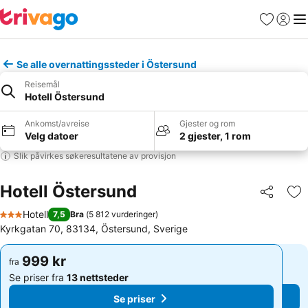
Favoritter
Logg i
Me
Se alle overnattingssteder i Östersund
Reisemål
Hotell Östersund
Ankomst/avreise
Gjester og rom
Velg datoer
2 gjester, 1 rom
Slik påvirkes søkeresultatene av provisjon
Hotell Östersund
Del
Leg
Hotell
7,5
Bra
(
5 812 vurderinger
)
3 Stjerner
Kyrkgatan 70, 83134, Östersund, Sverige
999 kr
999 kr
fra
fra
Se priser fra
13 nettsteder
Se priser fra
13 nettsteder
Se priser
Se priser