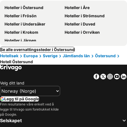
Hoteller i Östersund
Hoteller i Åre
Hoteller i Frösön
Hoteller i Strömsund
Hoteller i Undersåker
Hoteller i Duved
Hoteller i Krokom
Hoteller i Orrviken
Hoteller i Järpen
Se alle overnattingssteder i Östersund
Hotellsøk
Europa
Sverige
Jämtlands län
Östersund
Hotell Östersund
Facebook
Twitter
Insta
Yo
Velg ditt land
Legg til på Google
Finn resultatene våre enkelt ved å
legge til trivago som foretrukket kilde
på Google.
Selskapet