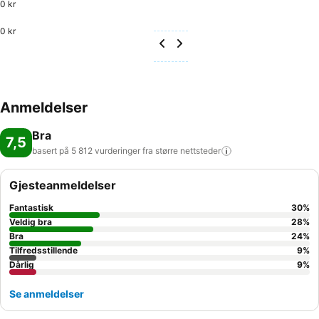
0 kr
0 kr
Anmeldelser
Bra
7,5
basert på 5 812 vurderinger fra større
nettsteder
Gjesteanmeldelser
Fantastisk
30
%
Veldig bra
28
%
Bra
24
%
Tilfredsstillende
9
%
Dårlig
9
%
Se anmeldelser