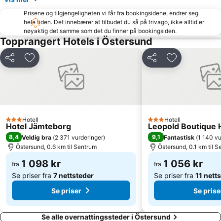
Prisene og tilgjengeligheten vi får fra bookingsidene, endrer seg
hele tiden. Det innebærer at tilbudet du så på trivago, ikke alltid er
nøyaktig det samme som det du finner på bookingsiden.
Topprangert Hotels i Östersund
Del
Legg til i favoritter
Del
Legg til i favo
Hotell
Hotell
3 Stjerner
3 Stjerner
Hotel Jämteborg
Leopold Boutique 
8,4
9,1
Veldig bra
(
2 371 vurderinger
)
Fantastisk
(
1 140 vu
Östersund, 0.6 km til Sentrum
Östersund, 0.1 km til 
1 098 kr
1 056 kr
fra
fra
Se priser fra
7 nettsteder
Se priser fra
11 nett
Se priser
Se prise
Se alle overnattingssteder i Östersund