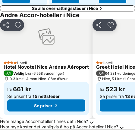
Se alle overnattingssteder i Nice
Andre Accor-hoteller i Nice
Del
Legg til i favoritter
Del
Legg til i f
Hotell
Hotell
4 Stjerner
2 Stjerner
Hotel Novotel Nice Arénas Aéroport
Greet Hotel Nic
8,3
7,4
Veldig bra
(
6 558 vurderinger
)
(
4 281 vurderinge
0.3 km til Airport Nice-Côte d'Azur
Nice, 5.1 km til Sen
661 kr
523 kr
fra
fra
Se priser fra
15 nettsteder
Se priser fra
13 n
Se priser
Ofte stilte spørsmål om Nice
Hvor mange Accor-hoteller finnes det i Nice?
Hvor mye koster det vanligvis å bo på Accor-hoteller i Nice?