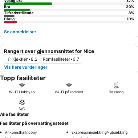
Veldig bra
37
%
Bra
20
%
Tilfredsstillende
8
%
Dårlig
10
%
Se anmeldelser
Rangert over gjennomsnittet for Nice
Kjøkken
•
8,2
Romfasiliteter
•
6,7
Vis flere vurderinger
Topp fasiliteter
Wi-Fi i lobbyen
Wi-Fi på rommet
Basseng
A/C
Alle fasiliteter
Fasiliteter på overnattingsstedet
Ankomsthall/lobby
Ekspressinnsjekking/-utsjekking