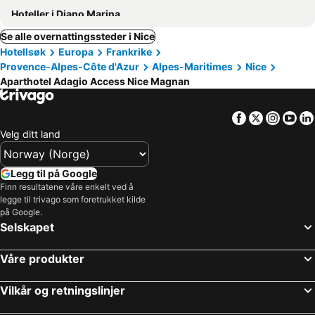
Hoteller i Diano Marina
Se alle overnattingssteder i Nice
Hotellsøk
Europa
Frankrike
Provence-Alpes-Côte d'Azur
Alpes-Maritimes
Nice
Aparthotel Adagio Access Nice Magnan
Facebook
Twitter
Insta
Yo
Velg ditt land
Legg til på Google
Finn resultatene våre enkelt ved å
legge til trivago som foretrukket kilde
på Google.
Selskapet
Våre produkter
Vilkår og retningslinjer