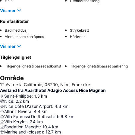
Heis
Utendørsbasseng
Vis mer
Romfasiliteter
Bad med dusj
Strykebrett
Vinduer som kan åpnes
Hårføner
Vis mer
Tilgjengelighet
Tilgjengelighetstilpasset adkomst
Tilgjengelighetstilpasset parkering
Område
12 Av. de la Californie, 06200, Nice, Frankrike
Avstand fra Aparthotel Adagio Access Nice Magnan
Saint-Philippe
:
1.3
km
Nice
:
2.2
km
Nice Côte D'azur Airport
:
4.3
km
Allianz Riviera
:
4.4
km
Villa Ephrussi De Rothschild
:
6.8
km
Villa Kérylos
:
7.4
km
Fondation Maeght
:
10.4
km
Marineland (closed)
:
12.7
km