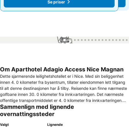
Se priser
Se priser
1 / 54
Om Aparthotel Adagio Access Nice Magnan
Dette sjarmerende leilighetshotellet er i Nice. Med sin beliggenhet
innen 4. 0 kilometer fra bysentrum, tillater eiendommen lett tilgang
til alt denne destinasjonen har å tilby. Reisende kan finne nærmeste
golfbane innen 30. 0 kilometer fra innkvarteringen. Det nærmeste
offentlige transportmiddelet er 4. 0 kilometer fra innkvarteringen.
Sammenlign med lignende
Innkvarteringen ligger innen 100 meter fra nærmeste strand. Totalt
103 gjesteværelser er tilgjengelige for å imøtekomme besøkende på
overnattingssteder
Adagio Access Nice Magnan. Adagio Access Nice Magnan ble
konstruert i 2001. I tillegg finnes det trådløs internettforbindelse på
Valgt
Lignende