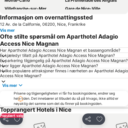
Monte-Carlo
La Promenade des Anglais
Villefranche-sur-Mer
Gare de Nice-Ville
Informasjon om overnattingssted
Blue Beach
Masséna Place
12 Av. de la Californie, 06200, Nice, Frankrike
Beau Rivage
Nice Etoile
Vis mer
Nice Acropolis
Rue de France
Ofte stilte spørsmål om Aparthotel Adagio
Historic Town Centre
Nice City Tour
Access Nice Magnan
Coco Beach
Galeries Lafayette Nice Massena
Har Aparthotel Adagio Access Nice Magnan et bassengområde?
Er kjæledyr tillatt på Aparthotel Adagio Access Nice Magnan?
Plage des Ponchettes
La plage
Er parkering tilgjengelig på Aparthotel Adagio Access Nice Magnan?
Hvor ligger Aparthotel Adagio Access Nice Magnan?
Cannes filmfestival
Antibes Coeur de Ville
Hvilke populære attraksjoner finnes i nærheten av Aparthotel Adagio
Boulevard de la Croisette
Le Port
Access Nice Magnan?
Fréjus Plage
Ironman France - Nice Triathlon
Vis mer
Col de Vence
Centre-ville - Croisette
Prisene og tilgjengeligheten vi får fra bookingsidene, endrer seg
hele tiden. Det innebærer at tilbudet du så på trivago, ikke alltid er
Antibes Ouest Résidentiel
Menton Vieille Ville
nøyaktig det samme som det du finner på bookingsiden.
Plages de Cagnes-sur-Mer
Formel 1 Grand Prix
Topprangert Hotels i Nice
Populært valg
Antibes Activités
Le Jardin Albert 1er
Del
Legg til i favoritter
Del
Legg til i favo
Plage Castel
Monte Carlo Casino