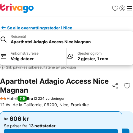
Favoritter
Logg i
Me
Se alle overnattingssteder i Nice
Reisemål
Aparthotel Adagio Access Nice Magnan
Ankomst/avreise
Gjester og rom
Velg datoer
2 gjester, 1 rom
Slik påvirkes søkeresultatene av provisjon
Aparthotel Adagio Access Nice
Magnan
Del
Leg
Hotell
7,6
Bra
(
2 224 vurderinger
)
2 Stjerner
12 Av. de la Californie, 06200, Nice, Frankrike
606 kr
606 kr
fra
fra
Se priser fra
13 nettsteder
Se priser fra
13 nettsteder