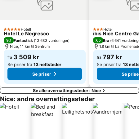
Libération
Marineland
Bocca Sud
Place Garibaldi
Prince's Palace of Monaco
Monaco-Monte Carlo Station
Hotell
Hotell
5 Stjerner
3 Stjerner
Hercule havn
Picasso Museum
Hotel Le Negresco
ibis Nice Centre G
9,1
7,5
Fantastisk
(
13 633 vurderinger
)
Bra
(
6 641 vurdering
Palais des Congrès de Antibes Juan-Les-Pins
Pointe Croisette
Nice, 1.1 km til Sentrum
1.8 km til La Promenad
Rochers de la Bocca
Old course Cannes-Mandelieu
3 509 kr
797 kr
fra
fra
Se priser fra
13 nettsteder
Se priser fra
13 nett
Se priser
Se prise
Se alle overnattingssteder i Nice
Nice: andre overnattingssteder