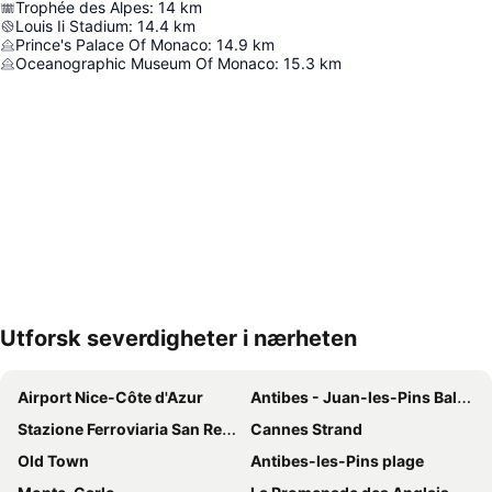
Trophée des Alpes
:
14
km
Louis Ii Stadium
:
14.4
km
Prince's Palace Of Monaco
:
14.9
km
Oceanographic Museum Of Monaco
:
15.3
km
Utforsk severdigheter i nærheten
Utvid kartet
Airport Nice-Côte d'Azur
Antibes - Juan-les-Pins Balnéaires
Stazione Ferroviaria San Remo
Cannes Strand
Old Town
Antibes-les-Pins plage