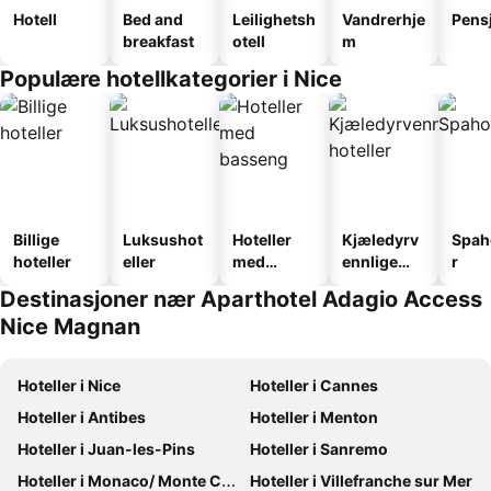
Hotell
Bed and
Leilighetsh
Vandrerhje
Pens
breakfast
otell
m
Populære hotellkategorier i Nice
Billige
Luksushot
Hoteller
Kjæledyrv
Spah
hoteller
eller
med
ennlige
r
basseng
hoteller
Destinasjoner nær Aparthotel Adagio Access
Nice Magnan
Hoteller i Nice
Hoteller i Cannes
Hoteller i Antibes
Hoteller i Menton
Hoteller i Juan-les-Pins
Hoteller i Sanremo
Hoteller i Monaco/ Monte Carlo
Hoteller i Villefranche sur Mer