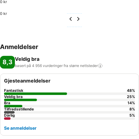
0 kr
0 kr
Anmeldelser
Veldig bra
8,3
basert på 4 956 vurderinger fra større
nettsteder
Gjesteanmeldelser
Fantastisk
48
%
Veldig bra
25
%
Bra
14
%
Tilfredsstillende
8
%
Dårlig
5
%
Se anmeldelser