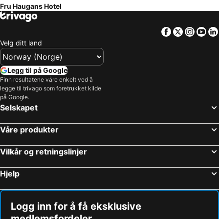
Fru Haugans Hotel
Facebook
Twitter
Insta
Yo
Velg ditt land
Legg til på Google
Finn resultatene våre enkelt ved å
legge til trivago som foretrukket kilde
på Google.
Selskapet
Våre produkter
Vilkår og retningslinjer
Hjelp
Logg inn for å få eksklusive
medlemsfordeler