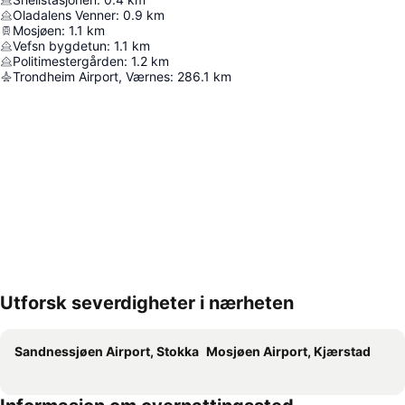
Oladalens Venner
:
0.9
km
Mosjøen
:
1.1
km
Vefsn bygdetun
:
1.1
km
Politimestergården
:
1.2
km
Trondheim Airport, Værnes
:
286.1
km
Utforsk severdigheter i nærheten
Utvid kartet
Sandnessjøen Airport, Stokka
Mosjøen Airport, Kjærstad