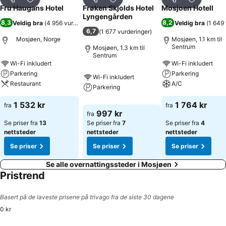
Del
Legg til i favoritter
Del
Legg til i favoritter
Del
Legg til i
Fru Haugans Hotel
Frøken Skjolds Hotel
Mosjoen Hotell
Lyngengården
8,3
8,2
Veldig bra
(
4 956 vurderinger
)
Veldig bra
(
1 649 
6,7
(
1 677 vurderinger
)
Mosjøen, Norge
Mosjøen, 1.1 km til
Sentrum
Mosjøen, 1.3 km til
Sentrum
Wi-Fi inkludert
Wi-Fi inkludert
Parkering
Parkering
Wi-Fi inkludert
Restaurant
A/C
Parkering
1 532 kr
1 764 kr
fra
fra
997 kr
fra
Se priser fra
13
Se priser fra
7
Se priser fra
4
nettsteder
nettsteder
nettsteder
Se priser
Se priser
Se priser
Se alle overnattingssteder i Mosjøen
Pristrend
Basert på de laveste prisene på trivago fra de siste 30 dagene
0 kr