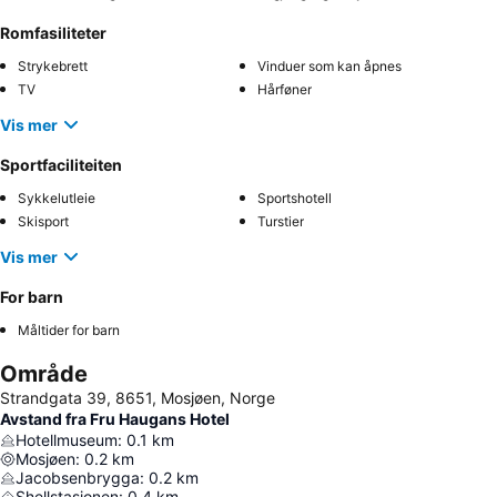
Romfasiliteter
Strykebrett
Vinduer som kan åpnes
TV
Hårføner
Vis mer
Sportfaciliteiten
Sykkelutleie
Sportshotell
Skisport
Turstier
Vis mer
For barn
Måltider for barn
Område
Strandgata 39, 8651, Mosjøen, Norge
Avstand fra Fru Haugans Hotel
Hotellmuseum
:
0.1
km
Mosjøen
:
0.2
km
Jacobsenbrygga
:
0.2
km
Shellstasjonen
:
0.4
km