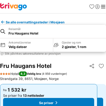
Favoritter
Logg i
Me
Se alle overnattingssteder i Mosjøen
Reisemål
Fru Haugans Hotel
Ankomst/avreise
Gjester og rom
Velg datoer
2 gjester, 1 rom
Slik påvirkes søkeresultatene av provisjon
Fru Haugans Hotel
Del
Leg
Hotell
8,3
Veldig bra
(
4 956 vurderinger
)
4 Stjerner
Strandgata 39, 8651, Mosjøen, Norge
1 532 kr
1 532 kr
fra
fra
Se priser fra
13 nettsteder
Se priser fra
13 nettsteder
Se priser
Se priser