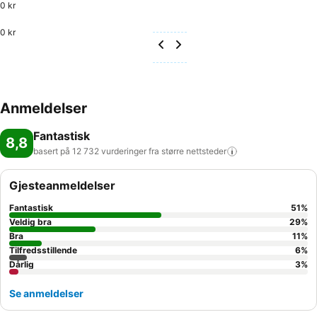
0 kr
0 kr
Anmeldelser
Fantastisk
8,8
basert på 12 732 vurderinger fra større
nettsteder
Gjesteanmeldelser
Fantastisk
51
%
Veldig bra
29
%
Bra
11
%
Tilfredsstillende
6
%
Dårlig
3
%
Se anmeldelser