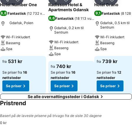
Del
Legg til i favoritter
Del
Legg til i favoritter
Del
Legg til i
Hotel Number One
Radisson Hotel &
Hotel Grano
Apartments Gdansk
8,8
9,1
Fantastisk
(
12 732 vurderinger
)
Fantastisk
(
8 128
8,6
Fantastisk
(
18 113 vurderinger
)
Gdańsk, Polen
Gdańsk, 0.5 km til
Sentrum
Gdańsk, 0.2 km til
Sentrum
Wi-Fi inkludert
Wi-Fi inkludert
Wi-Fi inkludert
Basseng
Basseng
Basseng
Spa
Spa
Spa
531 kr
739 kr
fra
fra
740 kr
fra
Se priser fra
16
Se priser fra
16
Se priser fra
12
nettsteder
nettsteder
nettsteder
Se priser
Se priser
Se priser
Se alle overnattingssteder i Gdańsk
Pristrend
Basert på de laveste prisene på trivago fra de siste 30 dagene
0 kr