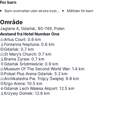
For barn
Barn overnatter uten ekstra kostnad
Måltider for barn
Område
Jaglana 4, Gdańsk, 80-749, Polen
Avstand fra Hotel Number One
Artus Court
:
0.6
km
Fontanna Neptuna
:
0.6
km
Gdańsk
:
0.7
km
St Mary’s Church
:
0.7
km
Brama Żuraw
:
0.7
km
Gdańsk Śródmieście
:
0.9
km
Museum Of The Second World War
:
1.4
km
Polsat Plus Arena Gdańsk
:
5.2
km
Archikatedra Pw. Trójcy Świętej
:
9.8
km
Ergo Arena
:
10.5
km
Gdansk Lech Walesa Airport
:
12.5
km
Krzywy Domek
:
12.6
km