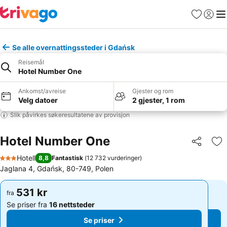
Favoritter
Logg i
Me
Se alle overnattingssteder i Gdańsk
Reisemål
Hotel Number One
Ankomst/avreise
Gjester og rom
Velg datoer
2 gjester, 1 rom
Slik påvirkes søkeresultatene av provisjon
Hotel Number One
Del
Leg
Hotell
8,8
Fantastisk
(
12 732 vurderinger
)
3 Stjerner
Jaglana 4, Gdańsk, 80-749, Polen
531 kr
531 kr
fra
fra
Se priser fra
16 nettsteder
Se priser fra
16 nettsteder
Se priser
Se priser