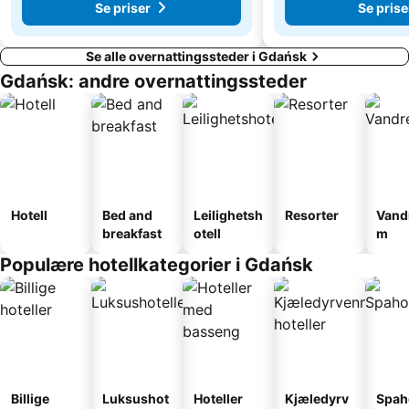
Se priser
Se prise
Se alle overnattingssteder i Gdańsk
Gdańsk: andre overnattingssteder
Hotell
Bed and
Leilighetsh
Resorter
Vand
breakfast
otell
m
Populære hotellkategorier i Gdańsk
Billige
Luksushot
Hoteller
Kjæledyrv
Spah