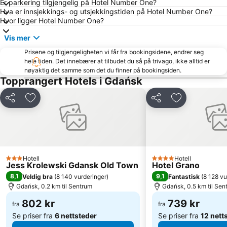
Er parkering tilgjengelig på Hotel Number One?
Śródmieście
Śródmieście Beach
Hva er innsjekkings- og utsjekkingstiden på Hotel Number One?
Hvor ligger Hotel Number One?
Brzeźno 1
Przymorze
Vis mer
Sopot Festival
Centrum Handlowe Manhattan
Prisene og tilgjengeligheten vi får fra bookingsidene, endrer seg
Plaża Stogi
Centrum U7
hele tiden. Det innebærer at tilbudet du så på trivago, ikke alltid er
Gdyńska Przystań Jachtowa
Wrzeszcz Dolny
nøyaktig det samme som det du finner på bookingsiden.
Topprangert Hotels i Gdańsk
Green Gate
Brama Złota
Molo Gdansk Brzezno
Żabianka
Del
Legg til i favoritter
Del
Legg til i favo
Śródmieście
Wyspa Spichrzów
Neptun
Politechnika Gdańska - Gmach Główny
Plaża Jelitkowo
Koliba Beach
Sopot Lighthouse
Aniołki
Hotell
Hotell
3 Stjerner
4 Stjerner
Jess Krolewski Gdansk Old Town
Hotel Grano
Stocznia Gdańsk
Przymorze Małe
8,1
9,1
Veldig bra
(
8 140 vurderinger
)
Fantastisk
(
8 128 vu
Gdańsk, 0.2 km til Sentrum
Gdańsk, 0.5 km til Sen
Napoli
Dworzec PKP
Stogi
802 kr
Karlikowo
739 kr
fra
fra
Se priser fra
6 nettsteder
Se priser fra
12 nett
Bohaterów Monte Cassino
Plaża Orłowo