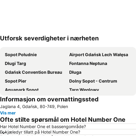
Utforsk severdigheter i nærheten
Utvid kartet
Sopot Południe
Airport Gdańsk Lech Wałęsa
Długi Targ
Fontanna Neptuna
Gdańsk Convention Bureau
Długa
Sopot Pier
Dolny Sopot - Centrum
Aquapark Sopot
Targ Węglowy
Informasjon om overnattingssted
Port of Gdańsk
Jelitkowo
Jaglana 4, Gdańsk, 80-749, Polen
Main Town Hall
Wrzeszcz Górny
Vis mer
Oliwa
Marina Sopot
Ofte stilte spørsmål om Hotel Number One
Galeria Bałtycka
St Marys Church
Har Hotel Number One et bassengområde?
Er kjæledyr tillatt på Hotel Number One?
Ergo Arena
New Port Beach