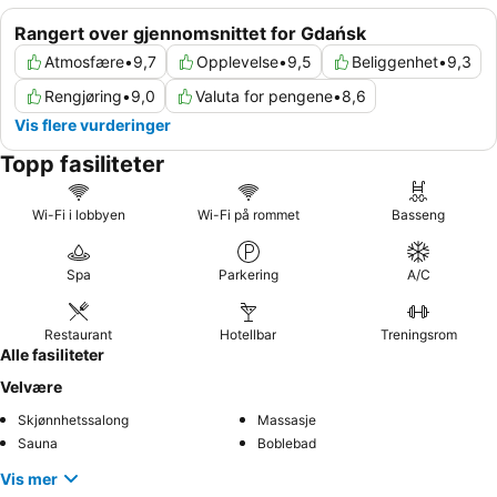
Rangert over gjennomsnittet for Gdańsk
Atmosfære
•
9,7
Opplevelse
•
9,5
Beliggenhet
•
9,3
Rengjøring
•
9,0
Valuta for pengene
•
8,6
Vis flere vurderinger
Topp fasiliteter
Wi-Fi i lobbyen
Wi-Fi på rommet
Basseng
Spa
Parkering
A/C
Restaurant
Hotellbar
Treningsrom
Alle fasiliteter
Velvære
Skjønnhetssalong
Massasje
Sauna
Boblebad
Vis mer