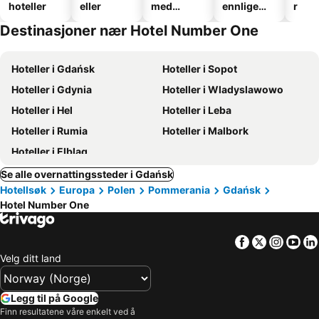
hoteller
eller
med
ennlige
r
basseng
hoteller
Destinasjoner nær Hotel Number One
Hoteller i Gdańsk
Hoteller i Sopot
Hoteller i Gdynia
Hoteller i Wladyslawowo
Hoteller i Hel
Hoteller i Leba
Hoteller i Rumia
Hoteller i Malbork
Hoteller i Elblag
Se alle overnattingssteder i Gdańsk
Hotellsøk
Europa
Polen
Pommerania
Gdańsk
Hotel Number One
Facebook
Twitter
Insta
Yo
Velg ditt land
Legg til på Google
Finn resultatene våre enkelt ved å