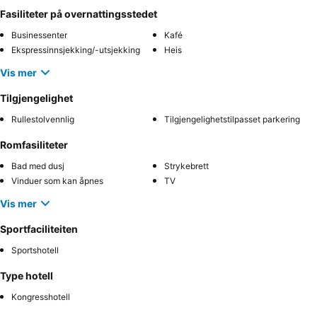
Fasiliteter på overnattingsstedet
Businessenter
Kafé
Ekspressinnsjekking/-utsjekking
Heis
Vis mer
Tilgjengelighet
Rullestolvennlig
Tilgjengelighetstilpasset parkering
Romfasiliteter
Bad med dusj
Strykebrett
Vinduer som kan åpnes
TV
Vis mer
Sportfaciliteiten
Sportshotell
Type hotell
Kongresshotell