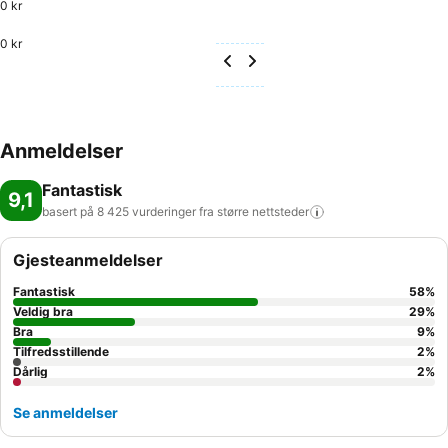
0 kr
0 kr
Anmeldelser
Fantastisk
9,1
basert på 8 425 vurderinger fra større
nettsteder
Gjesteanmeldelser
Fantastisk
58
%
Veldig bra
29
%
Bra
9
%
Tilfredsstillende
2
%
Dårlig
2
%
Se anmeldelser