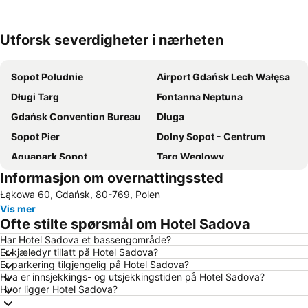
Utforsk severdigheter i nærheten
Utvid kartet
Sopot Południe
Airport Gdańsk Lech Wałęsa
Długi Targ
Fontanna Neptuna
Gdańsk Convention Bureau
Długa
Sopot Pier
Dolny Sopot - Centrum
Aquapark Sopot
Targ Węglowy
Informasjon om overnattingssted
Port of Gdańsk
Jelitkowo
Łąkowa 60, Gdańsk, 80-769, Polen
Main Town Hall
Wrzeszcz Górny
Vis mer
Oliwa
Marina Sopot
Ofte stilte spørsmål om Hotel Sadova
Galeria Bałtycka
St Marys Church
Har Hotel Sadova et bassengområde?
Er kjæledyr tillatt på Hotel Sadova?
Ergo Arena
New Port Beach
Er parkering tilgjengelig på Hotel Sadova?
Śródmieście
Śródmieście Beach
Hva er innsjekkings- og utsjekkingstiden på Hotel Sadova?
Hvor ligger Hotel Sadova?
Brzeźno 1
Przymorze