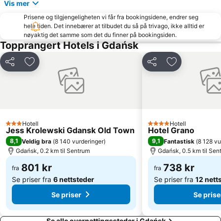
Vis mer
Sopot Festival
Centrum Handlowe Manhattan
Prisene og tilgjengeligheten vi får fra bookingsidene, endrer seg
Plaża Stogi
Centrum U7
hele tiden. Det innebærer at tilbudet du så på trivago, ikke alltid er
Gdyńska Przystań Jachtowa
Wrzeszcz Dolny
nøyaktig det samme som det du finner på bookingsiden.
Topprangert Hotels i Gdańsk
Green Gate
Brama Złota
Molo Gdansk Brzezno
Żabianka
Del
Legg til i favoritter
Del
Legg til i favo
Śródmieście
Wyspa Spichrzów
Neptun
Politechnika Gdańska - Gmach Główny
Plaża Jelitkowo
Koliba Beach
Sopot Lighthouse
Aniołki
Hotell
Hotell
3 Stjerner
4 Stjerner
Jess Krolewski Gdansk Old Town
Hotel Grano
Stocznia Gdańsk
Przymorze Małe
8,1
9,1
Veldig bra
(
8 140 vurderinger
)
Fantastisk
(
8 128 vu
Napoli
Dworzec PKP
Gdańsk, 0.2 km til Sentrum
Gdańsk, 0.5 km til Sen
Stogi
Karlikowo
801 kr
738 kr
fra
fra
Bohaterów Monte Cassino
Plaża Orłowo
Se priser fra
6 nettsteder
Se priser fra
12 nett
Se priser
Se prise
Se alle overnattingssteder i Gdańsk