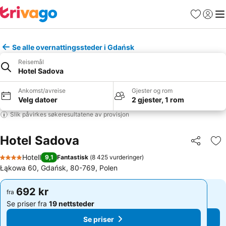
Favoritter
Logg i
Me
Se alle overnattingssteder i Gdańsk
Reisemål
Hotel Sadova
Ankomst/avreise
Gjester og rom
Velg datoer
2 gjester, 1 rom
Slik påvirkes søkeresultatene av provisjon
Hotel Sadova
Del
Leg
Hotell
9,1
Fantastisk
(
8 425 vurderinger
)
4 Stjerner
Łąkowa 60, Gdańsk, 80-769, Polen
692 kr
692 kr
fra
fra
Se priser fra
19 nettsteder
Se priser fra
19 nettsteder
Se priser
Se priser