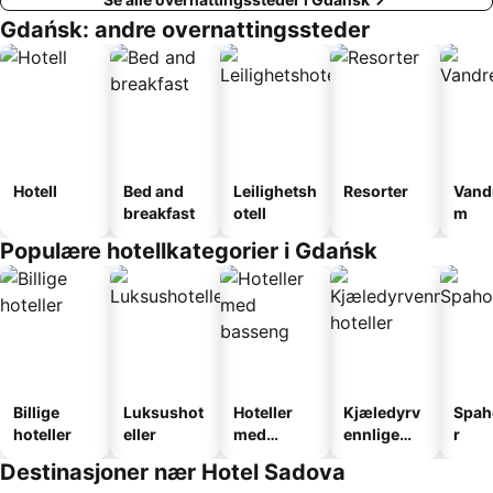
Gdańsk: andre overnattingssteder
Hotell
Bed and
Leilighetsh
Resorter
Vand
breakfast
otell
m
Populære hotellkategorier i Gdańsk
Billige
Luksushot
Hoteller
Kjæledyrv
Spah
hoteller
eller
med
ennlige
r
basseng
hoteller
Destinasjoner nær Hotel Sadova