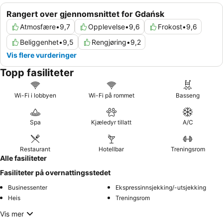
Rangert over gjennomsnittet for Gdańsk
Atmosfære
•
9,7
Opplevelse
•
9,6
Frokost
•
9,6
Beliggenhet
•
9,5
Rengjøring
•
9,2
Vis flere vurderinger
Topp fasiliteter
Wi-Fi i lobbyen
Wi-Fi på rommet
Basseng
Spa
Kjæledyr tillatt
A/C
Restaurant
Hotellbar
Treningsrom
Alle fasiliteter
Fasiliteter på overnattingsstedet
Businessenter
Ekspressinnsjekking/-utsjekking
Heis
Treningsrom
Vis mer