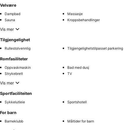
Velvære
Dampbad
Massasje
Sauna
Kroppsbehandlinger
Vis mer
Tilgjengelighet
Rullestolvennlig
Tilgjengelighetstilpasset parkering
Romfasiliteter
Oppvaskmaskin
Bad med dusj
Strykebrett
TV
Vis mer
Sportfaciliteiten
Sykkelutleie
Sportshotell
For barn
Barneklubb
Måltider for barn