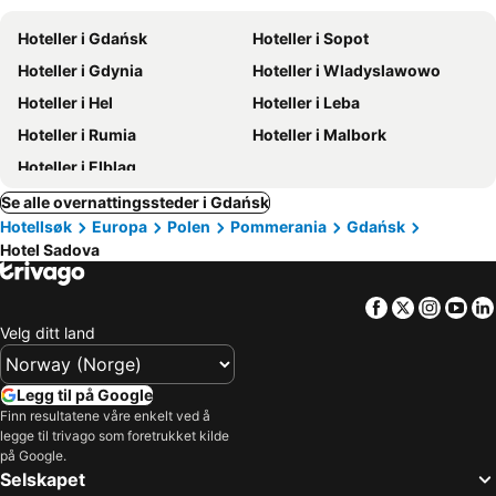
Hoteller i Gdańsk
Hoteller i Sopot
Hoteller i Gdynia
Hoteller i Wladyslawowo
Hoteller i Hel
Hoteller i Leba
Hoteller i Rumia
Hoteller i Malbork
Hoteller i Elblag
Se alle overnattingssteder i Gdańsk
Hotellsøk
Europa
Polen
Pommerania
Gdańsk
Hotel Sadova
Facebook
Twitter
Insta
Yo
Velg ditt land
Legg til på Google
Finn resultatene våre enkelt ved å
legge til trivago som foretrukket kilde
på Google.
Selskapet