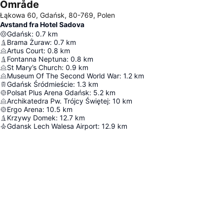
Område
Łąkowa 60, Gdańsk, 80-769, Polen
Avstand fra Hotel Sadova
Gdańsk
:
0.7
km
Brama Żuraw
:
0.7
km
Artus Court
:
0.8
km
Fontanna Neptuna
:
0.8
km
St Mary’s Church
:
0.9
km
Museum Of The Second World War
:
1.2
km
Gdańsk Śródmieście
:
1.3
km
Polsat Plus Arena Gdańsk
:
5.2
km
Archikatedra Pw. Trójcy Świętej
:
10
km
Ergo Arena
:
10.5
km
Krzywy Domek
:
12.7
km
Gdansk Lech Walesa Airport
:
12.9
km