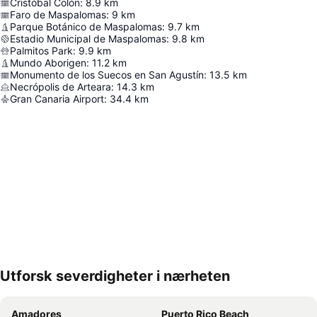
Cristóbal Colón
:
8.9
km
Faro de Maspalomas
:
9
km
Parque Botánico de Maspalomas
:
9.7
km
Estadio Municipal de Maspalomas
:
9.8
km
Palmitos Park
:
9.9
km
Mundo Aborigen
:
11.2
km
Monumento de los Suecos en San Agustín
:
13.5
km
Necrópolis de Arteara
:
14.3
km
Gran Canaria Airport
:
34.4
km
Utforsk severdigheter i nærheten
Utvid kartet
Amadores
Puerto Rico Beach