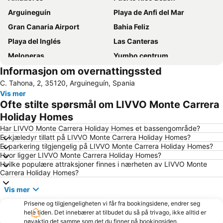
Arguineguín
Playa de Anfi del Mar
Gran Canaria Airport
Bahia Feliz
Playa del Inglés
Las Canteras
Meloneras
Yumbo centrum
Informasjon om overnattingssted
Maspalomas
Taurito
C. Tahona, 2, 35120, Arguineguín, Spania
Playa del Sol
Playa de Mogán
Vis mer
Aeropuerto Internacional de Gran Canaria
Puerto de Mogán
Ofte stilte spørsmål om LIVVO Monte Carrera
Vegueta
Puerto de Mogan
Holiday Homes
Gran Casino Costa Meloneras
Paseo por la playa de Las Canteras
Har LIVVO Monte Carrera Holiday Homes et bassengområde?
Er kjæledyr tillatt på LIVVO Monte Carrera Holiday Homes?
Mercado Del Puerto
Puerto de Arguineguin
Er parkering tilgjengelig på LIVVO Monte Carrera Holiday Homes?
Hvor ligger LIVVO Monte Carrera Holiday Homes?
Lago Taurito Oasis
Faro de Maspalomas
Hvilke populære attraksjoner finnes i nærheten av LIVVO Monte
Parque Santa Catalina
Maspalomas Golf
Carrera Holiday Homes?
Arinaga
Zona Comercial Calle Triana
Vis mer
Las Palmas
Carnaval de Las Palmas de Gran Canaria
Prisene og tilgjengeligheten vi får fra bookingsidene, endrer seg
hele tiden. Det innebærer at tilbudet du så på trivago, ikke alltid er
Gay Pride
Muralla de Las Palmas de Gran Canaria
nøyaktig det samme som det du finner på bookingsiden.