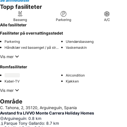
Se anmeldelser
Topp fasiliteter
Basseng
Parkering
A/C
Alle fasiliteter
Fasiliteter på overnattingsstedet
Parkering
Utendørsbasseng
Håndklær ved bassenget / på stranden
Vaskemaskin
Vis mer
Romfasiliteter
Aircondition
Kabel-TV
Kjøkken
Vis mer
Område
C. Tahona, 2, 35120, Arguineguín, Spania
Avstand fra LIVVO Monte Carrera Holiday Homes
Arguineguín
:
0.8
km
Parque Tony Gallardo
:
8.7
km