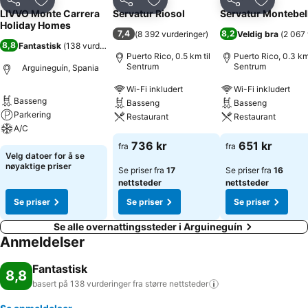
3 Stjerner
3 Stjerner
2 Stjerner
Del
Legg til i favoritter
Del
Legg til i favoritter
Del
Legg til i
LIVVO Monte Carrera
Servatur Riosol
Servatur Montebel
Holiday Homes
7,4
8,2
(
8 392 vurderinger
)
Veldig bra
(
2 067 
8,8
Fantastisk
(
138 vurderinger
)
Puerto Rico, 0.5 km til
Puerto Rico, 0.3 km 
Sentrum
Sentrum
Arguineguín, Spania
Wi-Fi inkludert
Wi-Fi inkludert
Basseng
Basseng
Basseng
Parkering
Restaurant
Restaurant
A/C
736 kr
651 kr
fra
fra
Velg datoer for å se
nøyaktige priser
Se priser fra
17
Se priser fra
16
nettsteder
nettsteder
Se priser
Se priser
Se priser
Se alle overnattingssteder i Arguineguín
Anmeldelser
Fantastisk
8,8
basert på 138 vurderinger fra større
nettsteder