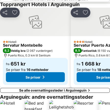
Aqualand Maspalomas
Playa de Tufia
Topprangert Hotels i Arguineguín
Puerto de Las Palmas
Centro Comercial Las Ramblas Centro
Del
Legg til i favoritter
Del
Legg til i favo
Sanddynene i Maspalomas
Puerto de las Nieves
Holiday World
Melenara
Gran Canaria Stadium
Plaza de Canarias
Port of San Juan
Triana
Hotell
Hotell
2 Stjerner
4 Stjerner
Servatur Montebello
Servatur Puerto Az
Pasito Blanco
Plaza de la Puntilla
8,2
8,5
Veldig bra
(
2 067 vurderinger
)
Fantastisk
(
6 150 vu
Iglesia de San Agustín
Parque de San Telmo
Puerto Rico, 0.3 km til Sentrum
Puerto Rico, 0.6 km til
Paseo por el Parque de Santa Catalina
Paseo De Las Canteras
651 kr
1 668 kr
fra
fra
Se priser fra
16 nettsteder
Se priser fra
18 nett
Se priser
Se prise
Se alle overnattingssteder i Arguineguín
Arguineguín: andre overnattingssteder