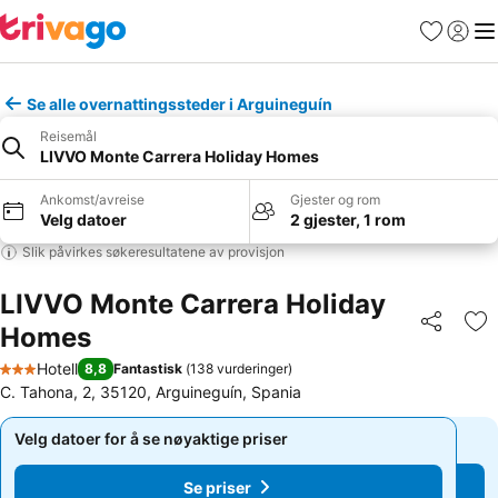
Favoritter
Logg i
Me
Se alle overnattingssteder i Arguineguín
Reisemål
LIVVO Monte Carrera Holiday Homes
Ankomst/avreise
Gjester og rom
Velg datoer
2 gjester, 1 rom
Slik påvirkes søkeresultatene av provisjon
LIVVO Monte Carrera Holiday
Homes
Del
Leg
Hotell
8,8
Fantastisk
(
138 vurderinger
)
3 Stjerner
C. Tahona, 2, 35120, Arguineguín, Spania
Velg datoer for å se nøyaktige priser
Velg datoer for å se nøyaktige priser
Se priser
Se priser