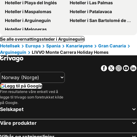
Hoteller i Playa del Inglés
Hoteller i Las Palmas
Hoteller i Maspalomas
Hoteller i Patalavaca
Hoteller i Arguineguín
Hoteller i San Bartolomé de Tirajana
Hoteller i Meloneras
Se alle overnattingssteder i Arguineguín
Hotellsøk
Europa
Spania
Kanariøyene
Gran Canaria
Arguineguín
LIVVO Monte Carrera Holiday Homes
Facebook
Twitter
Insta
Yo
Legg til på Google
Finn resultatene våre enkelt ved å
legge til trivago som foretrukket kilde
på Google.
Selskapet
Våre produkter
Vilkår og retningslinjer