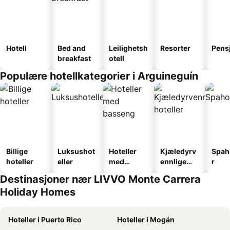
Hotell
Bed and
Leilighetsh
Resorter
Pens
breakfast
otell
Populære hotellkategorier i Arguineguín
Billige
Luksushot
Hoteller
Kjæledyrv
Spah
hoteller
eller
med
ennlige
r
basseng
hoteller
Destinasjoner nær LIVVO Monte Carrera
Holiday Homes
Hoteller i Puerto Rico
Hoteller i Mogán