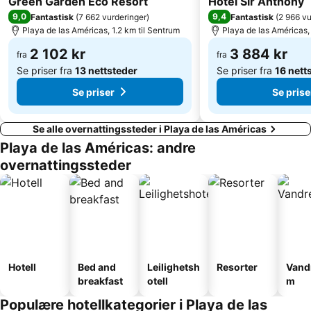
Green Garden Eco Resort
Hotel Sir Anthony
Sueño Azul
Tropicana
9,0
9,4
Fantastisk
(
7 662 vurderinger
)
Fantastisk
(
2 966 vu
Playa de las Américas, 1.2 km til Sentrum
Playa de las Américas,
Playa Costa del Silencio
Acantilados de los Gigantes
Luz del Mar
2 102 kr
El Cabrito
3 884 kr
fra
fra
Se priser fra
13 nettsteder
Se priser fra
16 nett
Jardín Botánico
Las Pirámides de Martiánez
Se priser
Se prise
Se alle overnattingssteder i Playa de las Américas
Playa de las Américas: andre
overnattingssteder
Hotell
Bed and
Leilighetsh
Resorter
Vand
breakfast
otell
m
Populære hotellkategorier i Playa de las