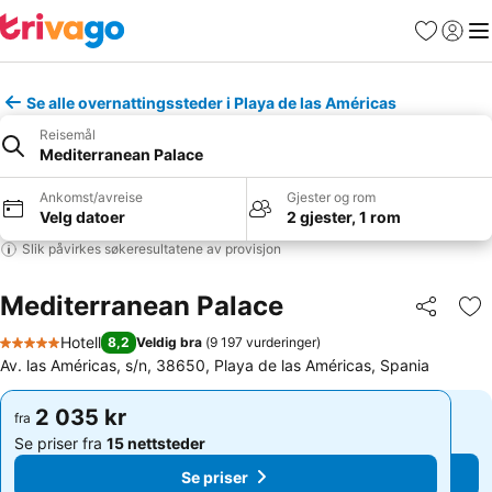
Favoritter
Logg i
Me
Se alle overnattingssteder i Playa de las Américas
Reisemål
Mediterranean Palace
Ankomst/avreise
Gjester og rom
Velg datoer
2 gjester, 1 rom
Slik påvirkes søkeresultatene av provisjon
Mediterranean Palace
Del
Leg
Hotell
8,2
Veldig bra
(
9 197 vurderinger
)
5 Stjerner
Av. las Américas, s/n, 38650, Playa de las Américas, Spania
2 035 kr
2 035 kr
fra
fra
Se priser fra
15 nettsteder
Se priser fra
15 nettsteder
Se priser
Se priser