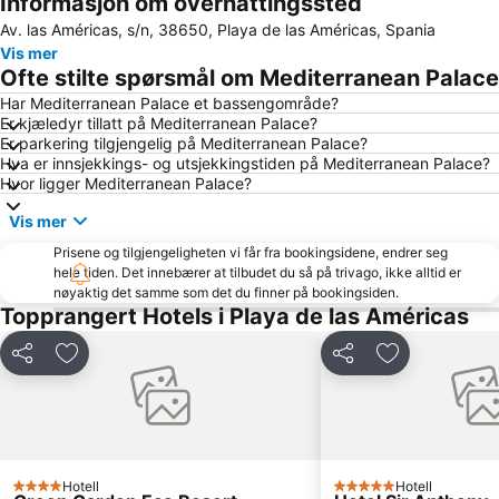
Informasjon om overnattingssted
Lago Martiánez havspooler
Casino Playa de las Américas
Av. las Américas, s/n, 38650, Playa de las Américas, Spania
Las Arenas
La Caleta
Vis mer
Medano Strand
Puerto de Los Gigantes
Ofte stilte spørsmål om Mediterranean Palace
El Puertito
Troya I y II
Har Mediterranean Palace et bassengområde?
Er kjæledyr tillatt på Mediterranean Palace?
Puerto de los Cristianos
Playa de San Juan
Er parkering tilgjengelig på Mediterranean Palace?
Loro Parque
El Puerto
Hva er innsjekkings- og utsjekkingstiden på Mediterranean Palace?
Hvor ligger Mediterranean Palace?
Amarilla Golf
Playa de la Tejita
Vis mer
Complejo Playa Jardín
Playa de Santiago
Prisene og tilgjengeligheten vi får fra bookingsidene, endrer seg
Centro Comercial Vista Sur
Del Duque
hele tiden. Det innebærer at tilbudet du så på trivago, ikke alltid er
Costa
La Pinta
nøyaktig det samme som det du finner på bookingsiden.
Topprangert Hotels i Playa de las Américas
Magma Arte & Congresos
Playa Paraíso
San Blas
Playa de Los Guíos
Del
Legg til i favoritter
Del
Legg til i favo
Centro Comercial El Trompo
San Antonio-El Esquilón
Playa Jardín
La Paz
Playa Martiánez
Playa de Torviscas
Centro Comercial El Duque
Karting Club Tenerife
Hotell
Hotell
4 Stjerner
5 Stjerner