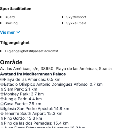
Sportfaciliteiten
Biljard
Skyttersport
Bowling
Sykkelutleie
Vis mer
Tilgjengelighet
Tilgjengelighetstilpasset adkomst
Område
Av. las Américas, s/n, 38650, Playa de las Américas, Spania
Avstand fra Mediterranean Palace
Playa de las Américas
:
0.5
km
Estadio Olímpico Antonio Domínguez Alfonso
:
0.7
km
Siam Park
:
2.1
km
Monkey Park
:
3.7
km
Jungle Park
:
4.4
km
Casa Fuerte
:
7.8
km
Iglesia San Pedro Apóstol
:
14.8
km
Tenerife South Airport
:
15.3
km
Pino Gordo
:
15.3
km
Pino de las dos Pernadas
:
15.4
km
Juan Évora Ethnographic Museum
:
18.2
km