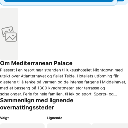
Om Mediterranean Palace
Plassert i en resort nær stranden til luksushotellet Nightgown med
utsikt over Atlanterhavet og fjellet Teide. Hotellets utforming får
gjestene til å tenke på varmen og de intense fargene i Middelhavet,
med et basseng på 1300 kvadratmeter, stor terrasse og
solsalonger. Ferie for hele familien, til lek og sport. Sports- og
Sammenlign med lignende
rekreasjonsfasiliteter. Flere restauranter og barer. Det tilbyr en
barneby på 800 kvadratmeter, fra seks måneders alder. Fantastisk
overnattingssteder
bassengområde. Omgitt av fritisdområder ligger shoppingsenteret
Safari med butikker og restauranter.
Valgt
Lignende