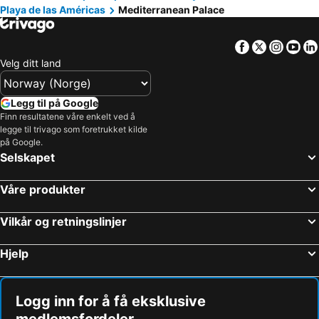
Playa de las Américas
Mediterranean Palace
Facebook
Twitter
Insta
Yo
Velg ditt land
Legg til på Google
Finn resultatene våre enkelt ved å
legge til trivago som foretrukket kilde
på Google.
Selskapet
Våre produkter
Vilkår og retningslinjer
Hjelp
Logg inn for å få eksklusive
medlemsfordeler