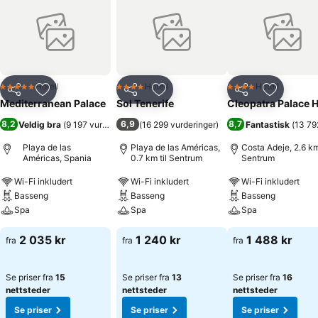
Hotell
Hotell
Hotell
5 Stjerner
4 Stjerner
4 Stjerner
Del
Legg til i favoritter
Del
Legg til i favoritter
Del
Legg til i
Mediterranean Palace
Sol Tenerife
Cleopatra Palace H
8,2
6,9
8,7
Veldig bra
(
9 197 vurderinger
)
(
16 299 vurderinger
)
Fantastisk
(
13 79
Playa de las
Playa de las Américas,
Costa Adeje, 2.6 km 
Américas, Spania
0.7 km til Sentrum
Sentrum
Wi-Fi inkludert
Wi-Fi inkludert
Wi-Fi inkludert
Basseng
Basseng
Basseng
Spa
Spa
Spa
2 035 kr
1 240 kr
1 488 kr
fra
fra
fra
Se priser fra
15
Se priser fra
13
Se priser fra
16
nettsteder
nettsteder
nettsteder
Se priser
Se priser
Se priser