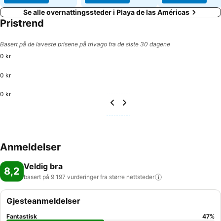
Se alle overnattingssteder i Playa de las Américas
Pristrend
Basert på de laveste prisene på trivago fra de siste 30 dagene
0 kr
0 kr
0 kr
Anmeldelser
Veldig bra
8,2
basert på 9 197 vurderinger fra større
nettsteder
Gjesteanmeldelser
Fantastisk
47
%