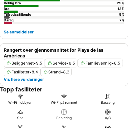
Veldig bra
29
%
Bra
12
%
Tilfredsstillende
5
%
Dårlig
7
%
Se anmeldelser
Rangert over gjennomsnittet for Playa de las
Américas
Beliggenhet
•
9,5
Service
•
8,5
Familievennlig
•
8,5
Fasiliteter
•
8,4
Strand
•
8,2
Vis flere vurderinger
Topp fasiliteter
Wi-Fi i lobbyen
Wi-Fi på rommet
Basseng
Spa
Parkering
A/C