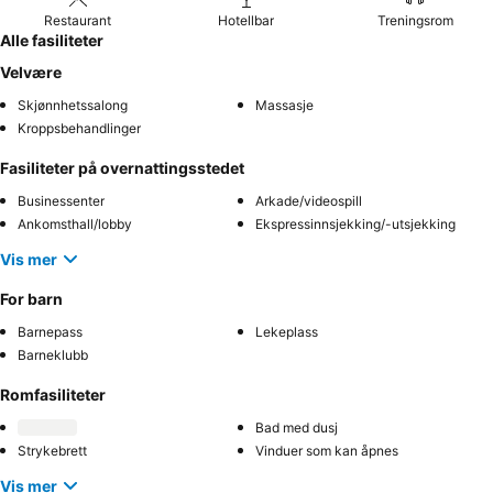
Restaurant
Hotellbar
Treningsrom
Alle fasiliteter
Velvære
Skjønnhetssalong
Massasje
Kroppsbehandlinger
Fasiliteter på overnattingsstedet
Businessenter
Arkade/videospill
Ankomsthall/lobby
Ekspressinnsjekking/-utsjekking
Vis mer
For barn
Barnepass
Lekeplass
Barneklubb
Romfasiliteter
Bad med dusj
Strykebrett
Vinduer som kan åpnes
Vis mer