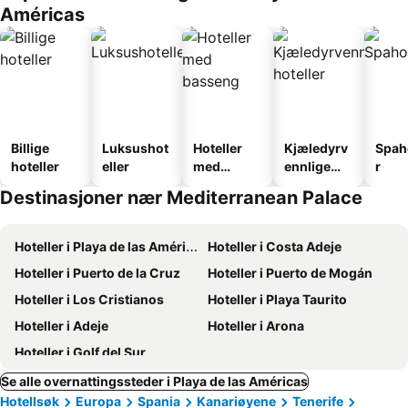
Américas
Billige
Luksushot
Hoteller
Kjæledyrv
Spah
hoteller
eller
med
ennlige
r
basseng
hoteller
Destinasjoner nær Mediterranean Palace
Hoteller i Playa de las Américas
Hoteller i Costa Adeje
Hoteller i Puerto de la Cruz
Hoteller i Puerto de Mogán
Hoteller i Los Cristianos
Hoteller i Playa Taurito
Hoteller i Adeje
Hoteller i Arona
Hoteller i Golf del Sur
Se alle overnattingssteder i Playa de las Américas
Hotellsøk
Europa
Spania
Kanariøyene
Tenerife