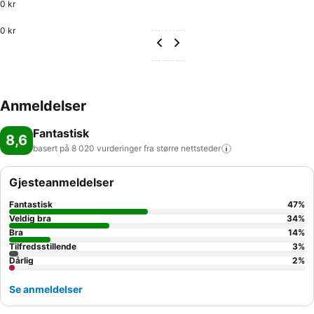
0 kr
0 kr
Anmeldelser
Fantastisk
8,6
basert på 8 020 vurderinger fra større
nettsteder
Gjesteanmeldelser
Fantastisk
47
%
Veldig bra
34
%
Bra
14
%
Tilfredsstillende
3
%
Dårlig
2
%
Se anmeldelser