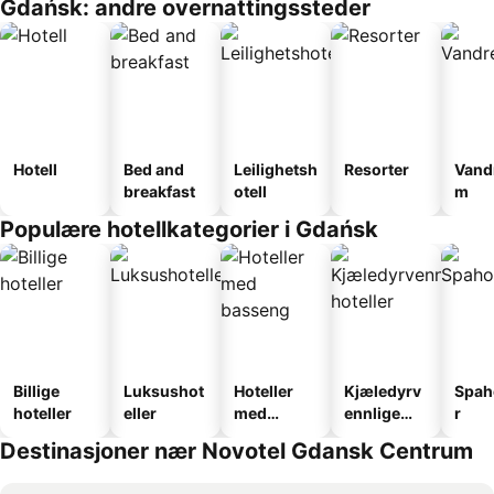
Gdańsk: andre overnattingssteder
Hotell
Bed and
Leilighetsh
Resorter
Vand
breakfast
otell
m
Populære hotellkategorier i Gdańsk
Billige
Luksushot
Hoteller
Kjæledyrv
Spah
hoteller
eller
med
ennlige
r
basseng
hoteller
Destinasjoner nær Novotel Gdansk Centrum