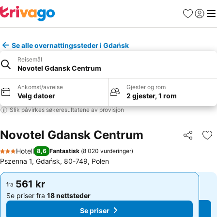
Favoritter
Logg i
Me
Se alle overnattingssteder i Gdańsk
Reisemål
Novotel Gdansk Centrum
Ankomst/avreise
Gjester og rom
Velg datoer
2 gjester, 1 rom
Slik påvirkes søkeresultatene av provisjon
Novotel Gdansk Centrum
Del
Leg
Hotell
8,6
Fantastisk
(
8 020 vurderinger
)
3 Stjerner
Pszenna 1, Gdańsk, 80-749, Polen
561 kr
561 kr
fra
fra
Se priser fra
18 nettsteder
Se priser fra
18 nettsteder
Se priser
Se priser