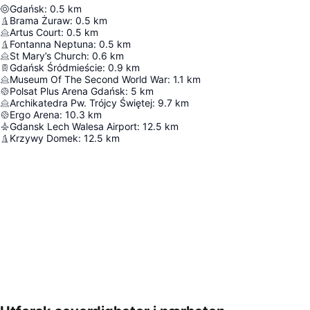
Gdańsk
:
0.5
km
Brama Żuraw
:
0.5
km
Artus Court
:
0.5
km
Fontanna Neptuna
:
0.5
km
St Mary’s Church
:
0.6
km
Gdańsk Śródmieście
:
0.9
km
Museum Of The Second World War
:
1.1
km
Polsat Plus Arena Gdańsk
:
5
km
Archikatedra Pw. Trójcy Świętej
:
9.7
km
Ergo Arena
:
10.3
km
Gdansk Lech Walesa Airport
:
12.5
km
Krzywy Domek
:
12.5
km