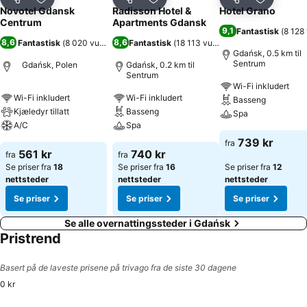
Del
Legg til i favoritter
Del
Legg til i favoritter
Del
Legg til i
Novotel Gdansk
Radisson Hotel &
Hotel Grano
Centrum
Apartments Gdansk
9,1
Fantastisk
(
8 128
8,6
8,6
Fantastisk
(
8 020 vurderinger
Fantastisk
)
(
18 113 vurderinger
)
Gdańsk, 0.5 km til
Sentrum
Gdańsk, Polen
Gdańsk, 0.2 km til
Sentrum
Wi-Fi inkludert
Wi-Fi inkludert
Wi-Fi inkludert
Basseng
Kjæledyr tillatt
Basseng
Spa
A/C
Spa
739 kr
fra
561 kr
740 kr
fra
fra
Se priser fra
18
Se priser fra
16
Se priser fra
12
nettsteder
nettsteder
nettsteder
Se priser
Se priser
Se priser
Se alle overnattingssteder i Gdańsk
Pristrend
Basert på de laveste prisene på trivago fra de siste 30 dagene
0 kr