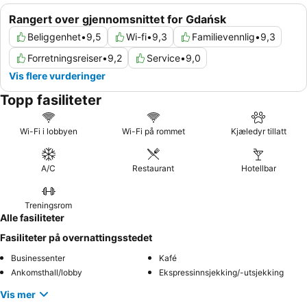
Rangert over gjennomsnittet for Gdańsk
Beliggenhet
•
9,5
Wi-fi
•
9,3
Familievennlig
•
9,3
Forretningsreiser
•
9,2
Service
•
9,0
Vis flere vurderinger
Topp fasiliteter
Wi-Fi i lobbyen
Wi-Fi på rommet
Kjæledyr tillatt
A/C
Restaurant
Hotellbar
Treningsrom
Alle fasiliteter
Fasiliteter på overnattingsstedet
Businessenter
Kafé
Ankomsthall/lobby
Ekspressinnsjekking/-utsjekking
Vis mer