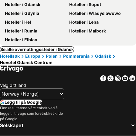
Hoteller i Gdańsk
Hoteller i Sopot
Hoteller i Gdynia
Hoteller i Wladyslawowo
Hoteller i Hel
Hoteller i Leba
Hoteller i Rumia
Hoteller i Malbork
Hoteller i Elblag
Se alle overnattingssteder i Gdańsk
Hotellsøk
Europa
Polen
Pommerania
Gdańsk
Novotel Gdansk Centrum
Facebook
Twitter
Insta
Yo
Velg ditt land
Legg til på Google
Finn resultatene våre enkelt ved å
legge til trivago som foretrukket kilde
på Google.
Selskapet