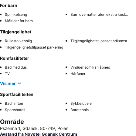
For barn
Sprinkelseng
Barn overnatter uten ekstra kostnad
Måltider for barn
Tilgjengelighet
Rullestolvennlig
Tilgjengelighetstilpasset adkomst
Tilgjengelighetstilpasset parkering
Romfasiliteter
Bad med dusj
Vinduer som kan åpnes
TV
Hårføner
Vis mer
Sportfaciliteiten
Badminton
Sykkelutleie
Sportshotell
Bordtennis
Område
Pszenna 1, Gdańsk, 80-749, Polen
Avstand fra Novotel Gdansk Centrum