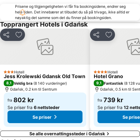
Gdyńska Przystań Jachtowa
Wrzeszcz Dolny
Prisene og tilgjengeligheten vi får fra bookingsidene, endrer seg
hele tiden. Det innebærer at tilbudet du så på trivago, ikke alltid er
Green Gate
Brama Złota
nøyaktig det samme som det du finner på bookingsiden.
Molo Gdansk Brzezno
Żabianka
Topprangert Hotels i Gdańsk
Śródmieście
Wyspa Spichrzów
Del
Legg til i favoritter
Del
Legg til i favo
Neptun
Politechnika Gdańska - Gmach Główny
Plaża Jelitkowo
Koliba Beach
Sopot Lighthouse
Aniołki
Stocznia Gdańsk
Przymorze Małe
Hotell
Hotell
3 Stjerner
4 Stjerner
Jess Krolewski Gdansk Old Town
Hotel Grano
Napoli
Dworzec PKP
8,1
9,1
Veldig bra
(
8 140 vurderinger
)
Fantastisk
(
8 128 vu
Stogi
Karlikowo
Gdańsk, 0.2 km til Sentrum
Gdańsk, 0.5 km til Sen
Bohaterów Monte Cassino
Plaża Orłowo
802 kr
739 kr
fra
fra
Se priser fra
6 nettsteder
Se priser fra
12 nett
Se priser
Se prise
Se alle overnattingssteder i Gdańsk