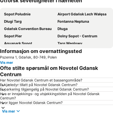
Utforsk severdigheter i nærheten
Utvid kartet
Sopot Południe
Airport Gdańsk Lech Wałęsa
Długi Targ
Fontanna Neptuna
Gdańsk Convention Bureau
Długa
Sopot Pier
Dolny Sopot - Centrum
Aquapark Sopot
Targ Węglowy
Informasjon om overnattingssted
Port of Gdańsk
Jelitkowo
Pszenna 1, Gdańsk, 80-749, Polen
Main Town Hall
Wrzeszcz Górny
Vis mer
Oliwa
Marina Sopot
Ofte stilte spørsmål om Novotel Gdansk
Galeria Bałtycka
St Marys Church
Centrum
Ergo Arena
New Port Beach
Har Novotel Gdansk Centrum et bassengområde?
Er kjæledyr tillatt på Novotel Gdansk Centrum?
Śródmieście
Śródmieście Beach
Er parkering tilgjengelig på Novotel Gdansk Centrum?
Hva er innsjekkings- og utsjekkingstiden på Novotel Gdansk
Brzeźno 1
Przymorze
Centrum?
Sopot Festival
Centrum Handlowe Manhattan
Hvor ligger Novotel Gdansk Centrum?
Plaża Stogi
Centrum U7
Vis mer