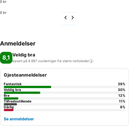
0 kr
0 kr
Anmeldelser
Veldig bra
8,1
basert på 8 887 vurderinger fra større
nettsteder
Gjesteanmeldelser
Fantastisk
39
%
Veldig bra
30
%
Bra
12
%
Tilfredsstillende
11
%
Dårlig
8
%
Se anmeldelser