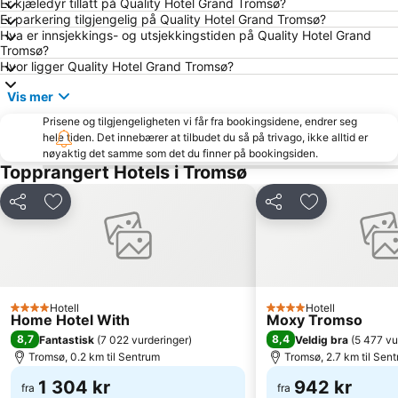
Er kjæledyr tillatt på Quality Hotel Grand Tromsø?
Er parkering tilgjengelig på Quality Hotel Grand Tromsø?
Hva er innsjekkings- og utsjekkingstiden på Quality Hotel Grand
Tromsø?
Hvor ligger Quality Hotel Grand Tromsø?
Vis mer
Prisene og tilgjengeligheten vi får fra bookingsidene, endrer seg
hele tiden. Det innebærer at tilbudet du så på trivago, ikke alltid er
nøyaktig det samme som det du finner på bookingsiden.
Topprangert Hotels i Tromsø
Del
Legg til i favoritter
Del
Legg til i favo
Hotell
Hotell
4 Stjerner
4 Stjerner
Home Hotel With
Moxy Tromso
8,7
8,4
Fantastisk
(
7 022 vurderinger
)
Veldig bra
(
5 477 vu
Tromsø, 0.2 km til Sentrum
Tromsø, 2.7 km til Sen
1 304 kr
942 kr
fra
fra