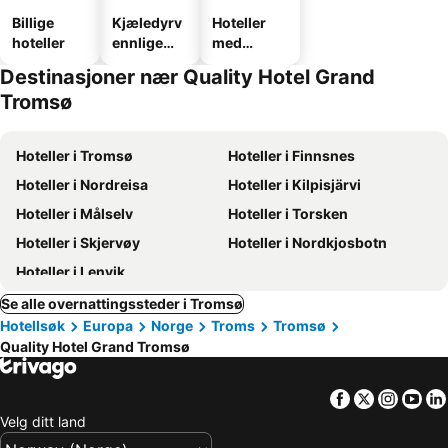
Billige
Kjæledyrv
Hoteller
hoteller
ennlige
med
hoteller
parkering
Destinasjoner nær Quality Hotel Grand
Tromsø
Hoteller i Tromsø
Hoteller i Finnsnes
Hoteller i Nordreisa
Hoteller i Kilpisjärvi
Hoteller i Målselv
Hoteller i Torsken
Hoteller i Skjervøy
Hoteller i Nordkjosbotn
Hoteller i Lenvik
Se alle overnattingssteder i Tromsø
Hotellsøk
Europa
Norge
Troms
Tromsø
Quality Hotel Grand Tromsø
Facebook
Twitter
Insta
Yo
Velg ditt land