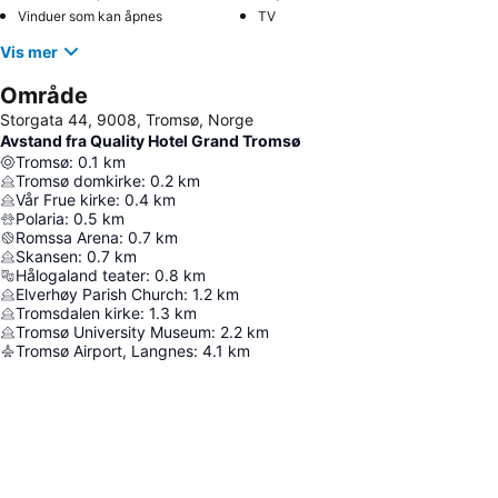
Vinduer som kan åpnes
TV
Vis mer
Område
Storgata 44, 9008, Tromsø, Norge
Avstand fra Quality Hotel Grand Tromsø
Tromsø
:
0.1
km
Tromsø domkirke
:
0.2
km
Vår Frue kirke
:
0.4
km
Polaria
:
0.5
km
Romssa Arena
:
0.7
km
Skansen
:
0.7
km
Hålogaland teater
:
0.8
km
Elverhøy Parish Church
:
1.2
km
Tromsdalen kirke
:
1.3
km
Tromsø University Museum
:
2.2
km
Tromsø Airport, Langnes
:
4.1
km