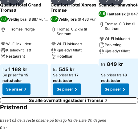
Del
Legg til i favoritter
Del
Legg til i favoritter
Del
Legg til i
Quality Hotel Grand
Comfort Hotel Xpress
Scandic Ishavshot
Tromsø
Tromsø
8,5
Fantastisk
(
9 047
8,1
8,2
Veldig bra
(
8 887 vurderinger
Veldig bra
)
(
9 483 vurderinger
)
Tromsø, 0.3 km til
Sentrum
Tromsø, Norge
Tromsø, 0.2 km til
Sentrum
Wi-Fi inkludert
Wi-Fi inkludert
Wi-Fi inkludert
Parkering
Kjæledyr tillatt
Kjæledyr tillatt
Kjæledyr tillatt
Restaurant
Hotellbar
849 kr
fra
1 168 kr
545 kr
fra
fra
Se priser fra
15
Se priser fra
17
Se priser fra
18
nettsteder
nettsteder
nettsteder
Se priser
Se priser
Se priser
Se alle overnattingssteder i Tromsø
Pristrend
Basert på de laveste prisene på trivago fra de siste 30 dagene
0 kr