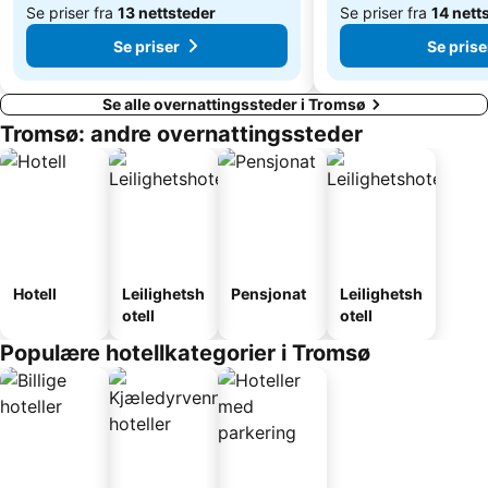
Se priser fra
13 nettsteder
Se priser fra
14 nett
Se priser
Se prise
Se alle overnattingssteder i Tromsø
Tromsø: andre overnattingssteder
Hotell
Leilighetsh
Pensjonat
Leilighetsh
otell
otell
Populære hotellkategorier i Tromsø