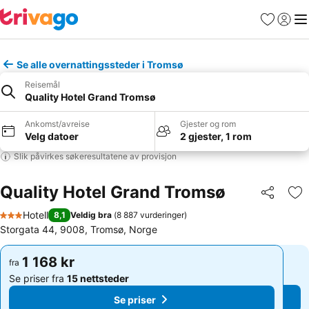
Favoritter
Logg i
Me
Se alle overnattingssteder i Tromsø
Reisemål
Quality Hotel Grand Tromsø
Ankomst/avreise
Gjester og rom
Velg datoer
2 gjester, 1 rom
Slik påvirkes søkeresultatene av provisjon
Quality Hotel Grand Tromsø
Del
Leg
Hotell
8,1
Veldig bra
(
8 887 vurderinger
)
3 Stjerner
Storgata 44, 9008, Tromsø, Norge
1 168 kr
1 168 kr
fra
fra
Se priser fra
15 nettsteder
Se priser fra
15 nettsteder
Se priser
Se priser