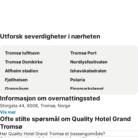
Utforsk severdigheter i nærheten
Utvid kartet
Tromsø lufthavn
Tromsø Port
Tromsø Domkirke
Nordlysfestivalen
Alfheim stadion
Ishavskatedralen
Fjellheisen
Polaria
Grønnåsen
Finnmarksløpet
Informasjon om overnattingssted
Storgata 44, 9008, Tromsø, Norge
Vis mer
Ofte stilte spørsmål om Quality Hotel Grand
Tromsø
Har Quality Hotel Grand Tromsø et bassengområde?