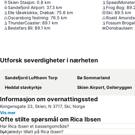
Skien Stasjon
:
0.8
km
SpeedMonster
Sandefjord Airport
:
37.3
km
Frog Bog
:
89.
Elle tåkeklokke, Drøbak
:
75.6
km
Ski
:
89.5
km
Oscarsborg festning
:
76.5
km
Roald Amunds
ThunderCoaster
:
89.1
km
Fossum Brogall
Bestefars Bil
:
89.1
km
Donsbautaen
:
Utforsk severdigheter i nærheten
Sandefjord Lufthavn Torp
Bø Sommarland
Heddal stavkyrkje
Skien Airport, Geiteryggen
Informasjon om overnattingssted
Kongensgate 33, Skien, N 3717, Ski, Norge
Vis mer
Ofte stilte spørsmål om Rica Ibsen
Har Rica Ibsen et bassengområde?
Er kjæledyr tillatt på Rica Ibsen?