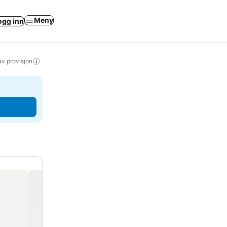
Meny
ogg inn
av provisjon