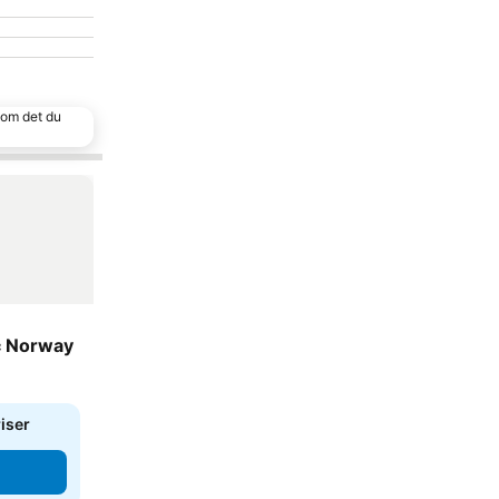
 som det du
c Norway
riser