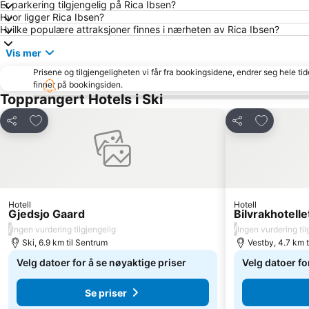
Er parkering tilgjengelig på Rica Ibsen?
Hvor ligger Rica Ibsen?
Hvilke populære attraksjoner finnes i nærheten av Rica Ibsen?
Vis mer
Prisene og tilgjengeligheten vi får fra bookingsidene, endrer seg hele ti
finner på bookingsiden.
Topprangert Hotels i Ski
Legg til i favoritter
Legg til i 
Del
Del
Hotell
Hotell
Gjedsjo Gaard
Bilvrakhotelle
/
/
Ingen vurdering tilgjengelig
Ingen vurdering til
Ski, 6.9 km til Sentrum
Vestby, 4.7 km t
Velg datoer for å se nøyaktige priser
Velg datoer fo
Se priser