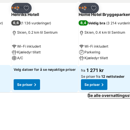
Legg til i favoritter
Legg til i favoritte
Hotell
Hotell
3 Stjerner
3 Stjerner
Del
Del
Henriks Hotell
Home Hotel Bryggeparke
6,6
8,4
er
)
(
1 136 vurderinger
)
Veldig bra
(
3 214 vurderi
Skien, 0.2 km til Sentrum
Skien, 0.4 km til Sentrum
Wi-Fi inkludert
Wi-Fi inkludert
Kjæledyr tillatt
Parkering
A/C
Kjæledyr tillatt
Velg datoer for å se nøyaktige priser
1 271 kr
fra
Se priser fra
12 nettsteder
Se priser
Se priser
Se alle overnattingsst