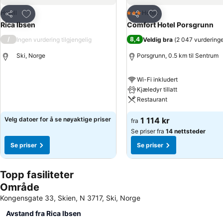
Legg til i favoritter
Legg til i favoritter
Hotell
Hotell
3 Stjerner
Del
Del
Rica Ibsen
Comfort Hotel Porsgrunn
/
8,4
Ingen vurdering tilgjengelig
Veldig bra
(
2 047 vurdering
Ski, Norge
Porsgrunn, 0.5 km til Sentrum
Wi-Fi inkludert
Kjæledyr tillatt
Restaurant
Velg datoer for å se nøyaktige priser
1 114 kr
fra
Se priser fra
14 nettsteder
Se priser
Se priser
Topp fasiliteter
Område
Kongensgate 33, Skien, N 3717, Ski, Norge
Avstand fra Rica Ibsen