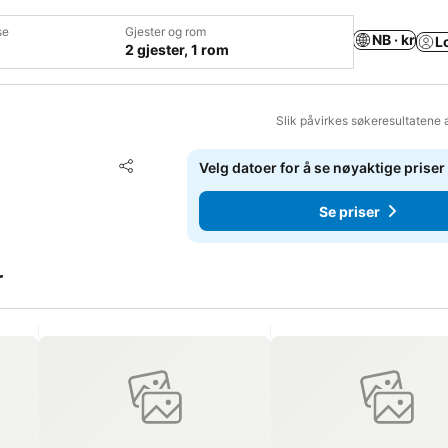
se
Gjester og rom
NB · kr
L
2 gjester, 1 rom
Slik påvirkes søkeresultatene 
Legg til i favoritter
Velg datoer for å se nøyaktige priser
Del
Se priser
r