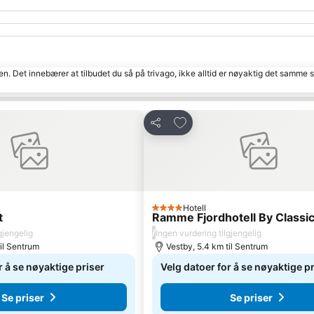
den. Det innebærer at tilbudet du så på trivago, ikke alltid er nøyaktig det samme
favoritter
Legg til i favoritter
Del
Hotell
4 Stjerner
t
Ramme Fjordhotell By Classi
/
gjengelig
Ingen vurdering tilgjengelig
il Sentrum
Vestby, 5.4 km til Sentrum
r å se nøyaktige priser
Velg datoer for å se nøyaktige p
Se priser
Se priser