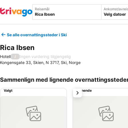
Reisemål
Ankomst/avrei
Velg datoer
Se alle overnattingssteder i Ski
Rica Ibsen
Hotell
Ingen vurdering tilgjengelig
/
Kongensgate 33, Skien, N 3717, Ski, Norge
Sammenlign med lignende overnattingsstede
Valgt
Lignende
Neste