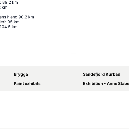
:
89.2
km
2
km
ens hjem
:
90.2
km
eri
:
95
km
104.5
km
Utvid kartet
Brygga
Sandefjord Kurbad
Paint exhibits
Exhibition - Anne Stabe