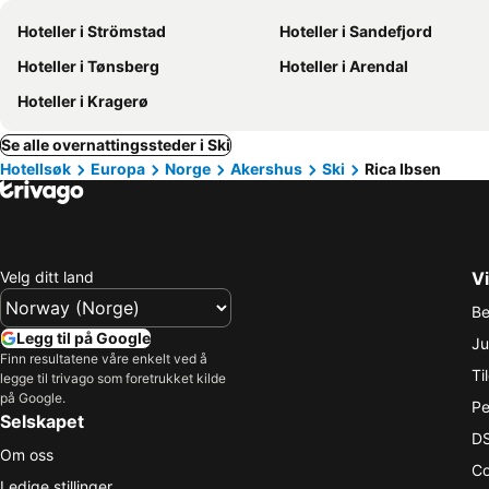
Hoteller i Strömstad
Hoteller i Sandefjord
Hoteller i Tønsberg
Hoteller i Arendal
Hoteller i Kragerø
Se alle overnattingssteder i Ski
Hotellsøk
Europa
Norge
Akershus
Ski
Rica Ibsen
Velg ditt land
Vi
Be
Legg til på Google
Ju
Finn resultatene våre enkelt ved å
Ti
legge til trivago som foretrukket kilde
på Google.
Pe
Selskapet
DS
Om oss
Co
Ledige stillinger