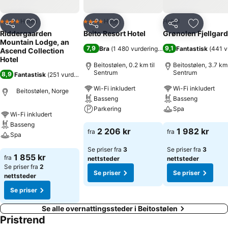
Hotell
Hotell
Hotell
4 Stjerner
4 Stjerner
Del
Legg til i favoritter
Del
Legg til i favoritter
Del
Legg til i
Riddergaarden
Beito Resort Hotel
Grønolen Fjellgard
Mountain Lodge, an
7,9
9,1
Bra
(
1 480 vurderinger
)
Fantastisk
(
441 v
Ascend Collection
Hotel
Beitostølen, 0.2 km til
Beitostølen, 3.7 km 
Sentrum
Sentrum
8,9
Fantastisk
(
251 vurderinger
)
Wi-Fi inkludert
Wi-Fi inkludert
Beitostølen, Norge
Basseng
Basseng
Parkering
Spa
Wi-Fi inkludert
Basseng
Se priser
Se priser
2 206 kr
1 982 kr
fra
fra
Spa
Se priser fra
3
Se priser fra
3
Se priser
1 855 kr
fra
nettsteder
nettsteder
Se priser fra
2
Se priser
Se priser
nettsteder
Se priser
Se alle overnattingssteder i Beitostølen
Pristrend