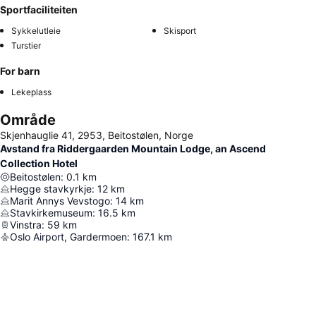
Sportfaciliteiten
Sykkelutleie
Skisport
Turstier
For barn
Lekeplass
Område
Skjenhauglie 41, 2953, Beitostølen, Norge
Avstand fra Riddergaarden Mountain Lodge, an Ascend
Collection Hotel
Beitostølen
:
0.1
km
Hegge stavkyrkje
:
12
km
Marit Annys Vevstogo
:
14
km
Stavkirkemuseum
:
16.5
km
Vinstra
:
59
km
Oslo Airport, Gardermoen
:
167.1
km