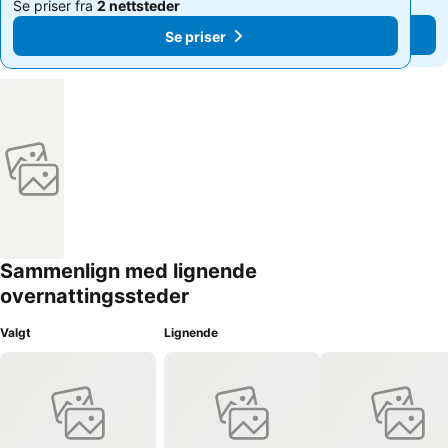
Se priser fra
2 nettsteder
Se priser fra
2 nettsteder
Se priser
Se priser
Sammenlign med lignende
overnattingssteder
Valgt
Lignende