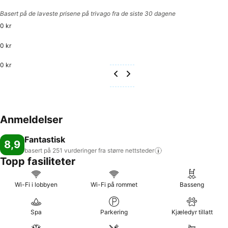
Basert på de laveste prisene på trivago fra de siste 30 dagene
0 kr
0 kr
0 kr
Anmeldelser
Fantastisk
8,9
basert på 251 vurderinger fra større
nettsteder
Topp fasiliteter
Wi-Fi i lobbyen
Wi-Fi på rommet
Basseng
Spa
Parkering
Kjæledyr tillatt