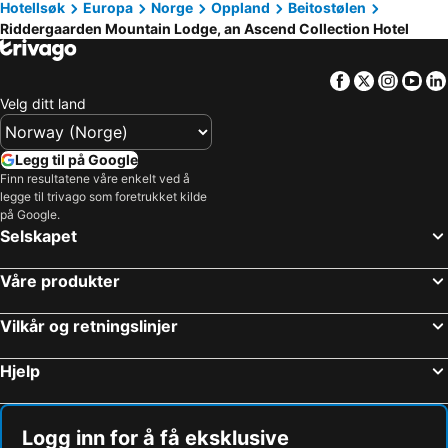
Hotellsøk
Europa
Norge
Oppland
Beitostølen
Riddergaarden Mountain Lodge, an Ascend Collection Hotel
Facebook
Twitter
Insta
Yo
Velg ditt land
Legg til på Google
Finn resultatene våre enkelt ved å
legge til trivago som foretrukket kilde
på Google.
Selskapet
Våre produkter
Vilkår og retningslinjer
Hjelp
Logg inn for å få eksklusive