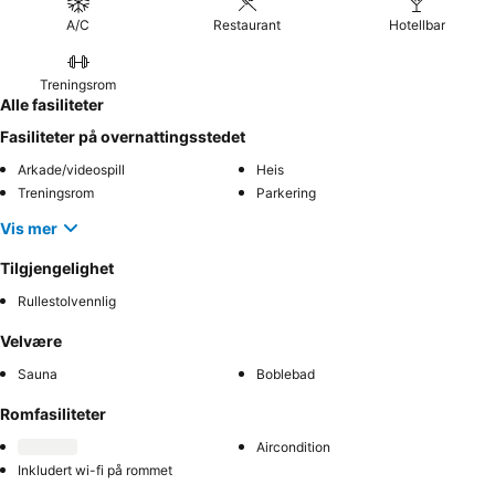
A/C
Restaurant
Hotellbar
Treningsrom
Alle fasiliteter
Fasiliteter på overnattingsstedet
Arkade/videospill
Heis
Treningsrom
Parkering
Vis mer
Tilgjengelighet
Rullestolvennlig
Velvære
Sauna
Boblebad
Romfasiliteter
Aircondition
Inkludert wi-fi på rommet