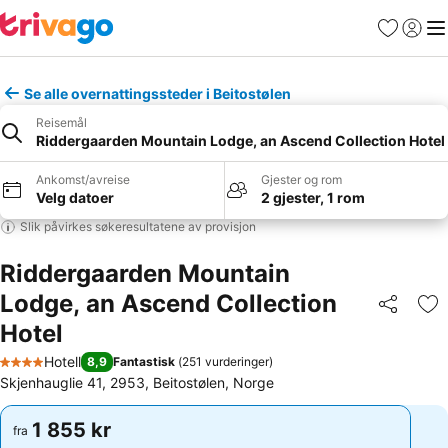
Favoritter
Logg i
Me
Se alle overnattingssteder i Beitostølen
Reisemål
Riddergaarden Mountain Lodge, an Ascend Collection Hotel
Ankomst/avreise
Gjester og rom
Velg datoer
2 gjester, 1 rom
Slik påvirkes søkeresultatene av provisjon
Riddergaarden Mountain
Lodge, an Ascend Collection
Del
Leg
Hotel
Hotell
8,9
Fantastisk
(
251 vurderinger
)
4 Stjerner
Skjenhauglie 41, 2953, Beitostølen, Norge
1 855 kr
1 855 kr
fra
fra