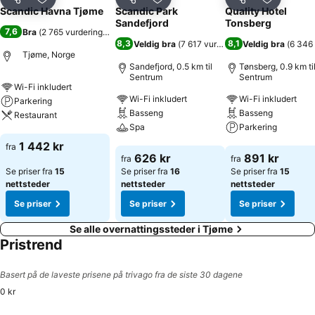
Del
Legg til i favoritter
Del
Legg til i favoritter
Del
Legg til i
Scandic Havna Tjøme
Scandic Park
Quality Hotel
Sandefjord
Tonsberg
7,6
Bra
(
2 765 vurderinger
)
8,3
8,1
Veldig bra
(
7 617 vurderinger
Veldig bra
)
(
6 346 
Tjøme, Norge
Sandefjord, 0.5 km til
Tønsberg, 0.9 km ti
Sentrum
Sentrum
Wi-Fi inkludert
Wi-Fi inkludert
Wi-Fi inkludert
Parkering
Basseng
Basseng
Restaurant
Spa
Parkering
Se priser
1 442 kr
fra
Se priser
Se priser
626 kr
891 kr
fra
fra
Se priser fra
15
Se priser fra
16
Se priser fra
15
nettsteder
nettsteder
nettsteder
Se priser
Se priser
Se priser
Se alle overnattingssteder i Tjøme
Pristrend
Basert på de laveste prisene på trivago fra de siste 30 dagene
0 kr