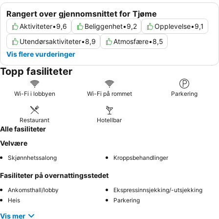
Rangert over gjennomsnittet for Tjøme
Aktiviteter
•
9,6
Beliggenhet
•
9,2
Opplevelse
•
9,1
Utendørsaktiviteter
•
8,9
Atmosfære
•
8,5
Vis flere vurderinger
Topp fasiliteter
Wi-Fi i lobbyen
Wi-Fi på rommet
Parkering
Restaurant
Hotellbar
Alle fasiliteter
Velvære
Skjønnhetssalong
Kroppsbehandlinger
Fasiliteter på overnattingsstedet
Ankomsthall/lobby
Ekspressinnsjekking/-utsjekking
Heis
Parkering
Vis mer