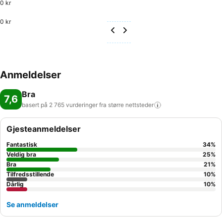
0 kr
0 kr
Anmeldelser
Bra
7,6
basert på 2 765 vurderinger fra større
nettsteder
Gjesteanmeldelser
Fantastisk
34
%
Veldig bra
25
%
Bra
21
%
Tilfredsstillende
10
%
Dårlig
10
%
Se anmeldelser