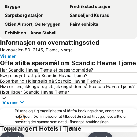
Brygga
Fredrikstad stasjon
Sarpsborg stasjon
Sandefjord Kurbad
Skien Airport, Geiteryggen
Paint exhibits
Exhibition - Anne Stabell
Informasjon om overnattingssted
Havnaveien 50, 3145, Tjøme, Norge
Vis mer
Ofte stilte spørsmål om Scandic Havna Tjøme
Har Scandic Havna Tjøme et bassengområde?
Er kjæledyr tillatt på Scandic Havna Tjøme?
Er parkering tilgjengelig på Scandic Havna Tjøme?
Hva er innsjekkings- og utsjekkingstiden på Scandic Havna Tjøme?
Hvor ligger Scandic Havna Tjøme?
Vis mer
Prisene og tilgjengeligheten vi får fra bookingsidene, endrer seg
hele tiden. Det innebærer at tilbudet du så på trivago, ikke alltid er
nøyaktig det samme som det du finner på bookingsiden.
Topprangert Hotels i Tjøme