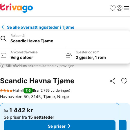
Favoritter
Logg i
Me
Se alle overnattingssteder i Tjøme
Reisemål
Scandic Havna Tjøme
Ankomst/avreise
Gjester og rom
Velg datoer
2 gjester, 1 rom
Slik påvirkes søkeresultatene av provisjon
Scandic Havna Tjøme
Del
Leg
Hotell
7,6
Bra
(
2 765 vurderinger
)
4 Stjerner
Havnaveien 50, 3145, Tjøme, Norge
1 442 kr
1 442 kr
fra
fra
Se priser fra
15 nettsteder
Se priser fra
15 nettsteder
Se priser
Se priser