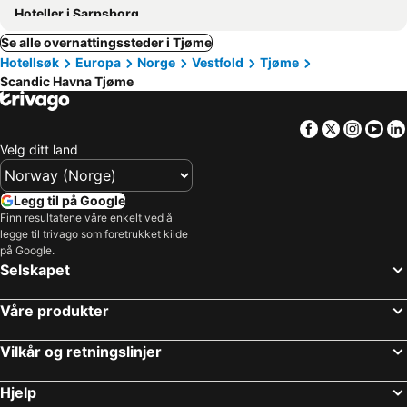
Hoteller i Sarpsborg
Se alle overnattingssteder i Tjøme
Hotellsøk
Europa
Norge
Vestfold
Tjøme
Scandic Havna Tjøme
Facebook
Twitter
Insta
Yo
Velg ditt land
Legg til på Google
Finn resultatene våre enkelt ved å
legge til trivago som foretrukket kilde
på Google.
Selskapet
Våre produkter
Vilkår og retningslinjer
Hjelp