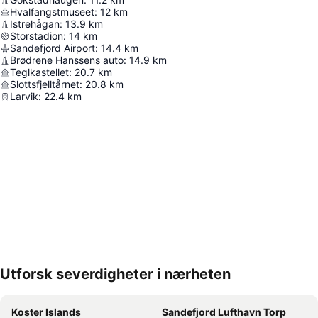
Hvalfangstmuseet
:
12
km
Istrehågan
:
13.9
km
Storstadion
:
14
km
Sandefjord Airport
:
14.4
km
Brødrene Hanssens auto
:
14.9
km
Teglkastellet
:
20.7
km
Slottsfjelltårnet
:
20.8
km
Larvik
:
22.4
km
Utforsk severdigheter i nærheten
Utvid kartet
Koster Islands
Sandefjord Lufthavn Torp