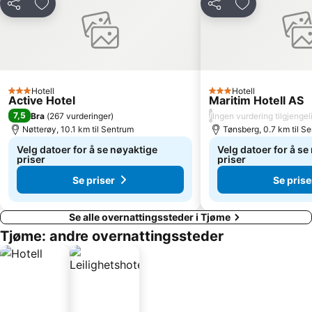
Del
Legg til i favoritter
Del
Legg til i favo
Hotell
Hotell
3 Stjerner
3 Stjerner
Active Hotel
Maritim Hotell AS
7,5
/
Bra
(
267 vurderinger
)
Ingen vurdering tilgjengel
Nøtterøy, 10.1 km til Sentrum
Tønsberg, 0.7 km til S
Velg datoer for å se nøyaktige
Velg datoer for å se
priser
priser
Se priser
Se prise
Se alle overnattingssteder i Tjøme
Tjøme: andre overnattingssteder