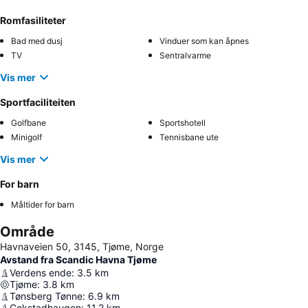
Romfasiliteter
Bad med dusj
Vinduer som kan åpnes
TV
Sentralvarme
Vis mer
Sportfaciliteiten
Golfbane
Sportshotell
Minigolf
Tennisbane ute
Vis mer
For barn
Måltider for barn
Område
Havnaveien 50, 3145, Tjøme, Norge
Avstand fra Scandic Havna Tjøme
Verdens ende
:
3.5
km
Tjøme
:
3.8
km
Tønsberg Tønne
:
6.9
km
Gokstadhaugen
:
11.2
km