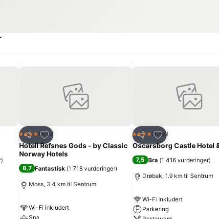
r
Legg til i favoritter
Legg til i favoritte
Hotell
Hotell
4 Stjerner
4 Stjerner
Del
Del
Hotell Refsnes Gods - by Classic
Oscarsborg Castle Hotel 
Norway Hotels
7,5
r
)
Bra
(
1 416 vurderinger
)
8,7
Fantastisk
(
1 718 vurderinger
)
Drøbak, 1.9 km til Sentrum
Moss, 3.4 km til Sentrum
Wi-Fi inkludert
Wi-Fi inkludert
Parkering
Spa
Restaurant