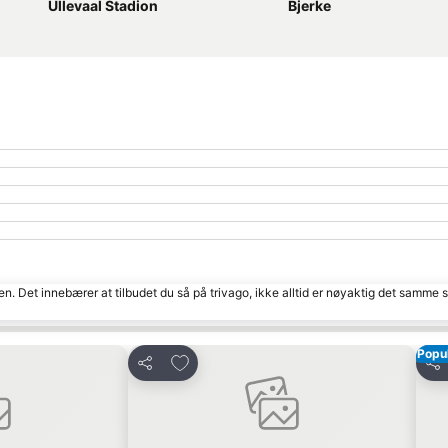
Ullevaal Stadion
Bjerke
den. Det innebærer at tilbudet du så på trivago, ikke alltid er nøyaktig det samme
Popu
tter
Legg til i favoritter
Del
Del