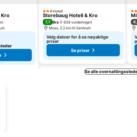
Hotell
3 Stjerner
3 S
 Kro
Storebaug Hotell & Kro
Mi
7,7
6,
er
)
Bra
(
1 639 vurderinger
)
rum
Moss, 2.2 km til Sentrum
Velg datoer for å se nøyaktige
V
priser
p
steder
Se priser
r
Se alle overnattingsstede