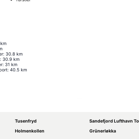
km
m
er
:
30.8
km
:
30.9
km
er
:
31
km
port
:
40.5
km
Utvid kartet
Tusenfryd
Sandefjord Lufthavn T
Holmenkollen
Grünerløkka