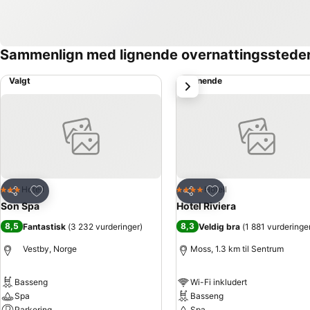
Sammenlign med lignende overnattingsstede
Valgt
Lignende
Neste
Legg til i favoritter
Legg til i favoritter
Hotell
Hotell
3 Stjerner
4 Stjerner
Del
Del
Son Spa
Hotel Riviera
8,5
8,3
Fantastisk
(
3 232 vurderinger
)
Veldig bra
(
1 881 vurderinge
Vestby, Norge
Moss, 1.3 km til Sentrum
Basseng
Wi-Fi inkludert
Spa
Basseng
Parkering
Spa