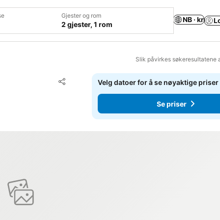
se
Gjester og rom
NB · kr
L
2 gjester, 1 rom
Slik påvirkes søkeresultatene 
Legg til i favoritter
Velg datoer for å se nøyaktige priser
Del
Se priser