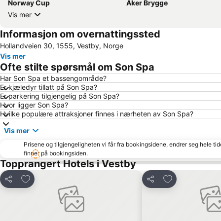
Norway Cup
Aker Brygge
Vis mer
Informasjon om overnattingssted
Hollandveien 30, 1555, Vestby, Norge
Vis mer
Ofte stilte spørsmål om Son Spa
Har Son Spa et bassengområde?
Er kjæledyr tillatt på Son Spa?
Er parkering tilgjengelig på Son Spa?
Hvor ligger Son Spa?
Hvilke populære attraksjoner finnes i nærheten av Son Spa?
Vis mer
Prisene og tilgjengeligheten vi får fra bookingsidene, endrer seg hele ti
finner på bookingsiden.
Topprangert Hotels i Vestby
Legg til i favoritter
Legg til i favori
Del
Del