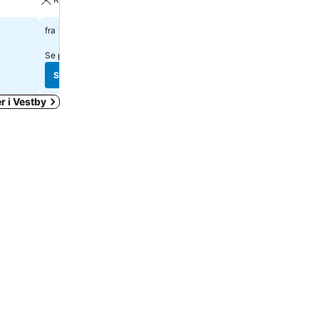
1 740 kr
1 188 kr
fra
fra
Se priser fra
12 nettsteder
Se priser fra
2 nettsteder
Se priser
Se priser
r i Vestby