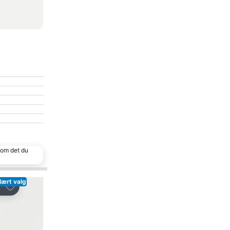
 som det du
lært valg
Legg til i favoritter
Legg til i favoritter
Del