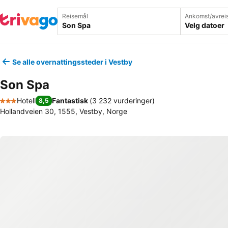
Reisemål
Ankomst/avrei
Velg datoer
Se alle overnattingssteder i Vestby
Son Spa
Hotell
Fantastisk
(
3 232 vurderinger
)
8,5
3 Stjerner
Hollandveien 30, 1555, Vestby, Norge