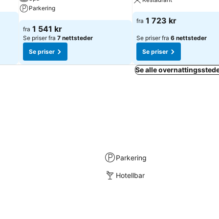
Parkering
1 723 kr
fra
1 541 kr
fra
Se priser fra
7 nettsteder
Se priser fra
6 nettsteder
Se priser
Se priser
Se alle overnattingsstede
Parkering
Hotellbar