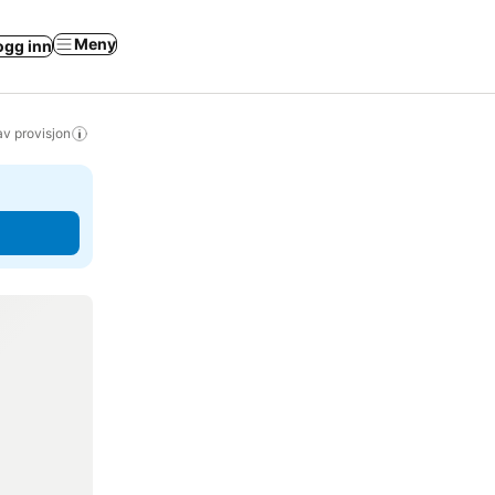
Meny
ogg inn
av provisjon