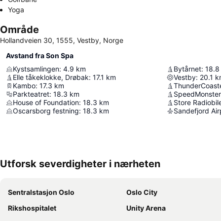
Yoga
Område
Hollandveien 30, 1555, Vestby, Norge
Avstand fra Son Spa
Kystsamlingen
:
4.9
km
Bytårnet
:
18.8
Elle tåkeklokke, Drøbak
:
17.1
km
Vestby
:
20.1
k
Kambo
:
17.3
km
ThunderCoast
Parkteatret
:
18.3
km
SpeedMonster
House of Foundation
:
18.3
km
Store Radiobil
Oscarsborg festning
:
18.3
km
Sandefjord Air
Utforsk severdigheter i nærheten
Sentralstasjon Oslo
Oslo City
Rikshospitalet
Unity Arena