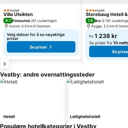
Hotell
Hotell
2 Stjerner
3 Stjerner
Villa Utsikten
Storebaug Hotell &
9,7
7,8
Fantastisk
(
97 vurderinger
)
Bra
(
2 181 vurdering
Hurum, 0.9 km til Sentrum
Rygge, 3.2 km til Sent
Velg datoer for å se nøyaktige
1 238 kr
fra
priser
Se priser fra
10 nett
Se priser
Se prise
Vestby: andre overnattingssteder
Hotell
Leilighetshotell
Populære hotellkategorier i Vestby