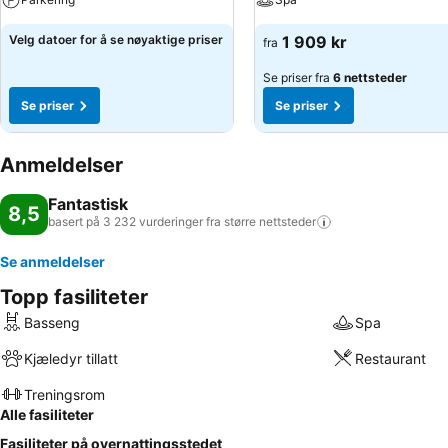
Velg datoer for å se nøyaktige priser
1 909 kr
fra
Se priser fra
6 nettsteder
Se priser
Se priser
Anmeldelser
Fantastisk
8,5
basert på 3 232 vurderinger fra større
nettsteder
Se anmeldelser
Topp fasiliteter
Basseng
Spa
Kjæledyr tillatt
Restaurant
Treningsrom
Alle fasiliteter
Fasiliteter på overnattingsstedet