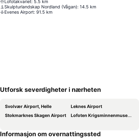
Lofotakvariet
:
5.5
km
Skulpturlandskap Nordland (Vågan)
:
14.5
km
Evenes Airport
:
91.5
km
Utforsk severdigheter i nærheten
Utvid kartet
Svolvær Airport, Helle
Leknes Airport
Stokmarknes Skagen Airport
Lofoten Krigsminnenmuseum
Informasjon om overnattingssted