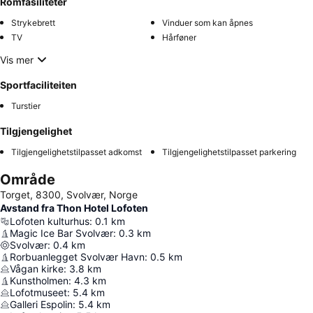
Romfasiliteter
Strykebrett
Vinduer som kan åpnes
TV
Hårføner
Vis mer
Sportfaciliteiten
Turstier
Tilgjengelighet
Tilgjengelighetstilpasset adkomst
Tilgjengelighetstilpasset parkering
Område
Torget, 8300, Svolvær, Norge
Avstand fra Thon Hotel Lofoten
Lofoten kulturhus
:
0.1
km
Magic Ice Bar Svolvær
:
0.3
km
Svolvær
:
0.4
km
Rorbuanlegget Svolvær Havn
:
0.5
km
Vågan kirke
:
3.8
km
Kunstholmen
:
4.3
km
Lofotmuseet
:
5.4
km
Galleri Espolin
:
5.4
km