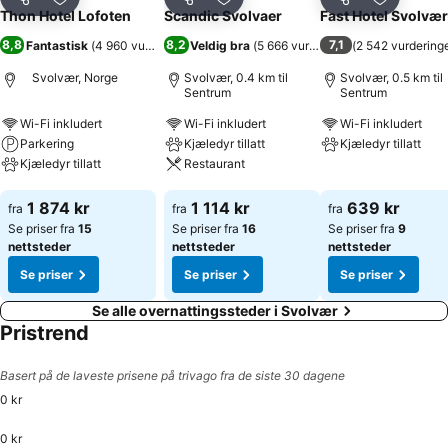
Del
Legg til i favoritter
Del
Legg til i favoritter
Del
Legg til i
Thon Hotel Lofoten
Scandic Svolvaer
Fast Hotel Svolvær
8,8
8,2
7,1
Fantastisk
(
4 960 vurderinger
Veldig bra
)
(
5 666 vurderinger
(
)
2 542 vurdering
Svolvær, Norge
Svolvær, 0.4 km til
Svolvær, 0.5 km til
Sentrum
Sentrum
Wi-Fi inkludert
Wi-Fi inkludert
Wi-Fi inkludert
Parkering
Kjæledyr tillatt
Kjæledyr tillatt
Kjæledyr tillatt
Restaurant
Se priser
Se priser
Se priser
1 874 kr
1 114 kr
639 kr
fra
fra
fra
Se priser fra
15
Se priser fra
16
Se priser fra
9
nettsteder
nettsteder
nettsteder
Se priser
Se priser
Se priser
Se alle overnattingssteder i Svolvær
Pristrend
Basert på de laveste prisene på trivago fra de siste 30 dagene
0 kr
0 kr