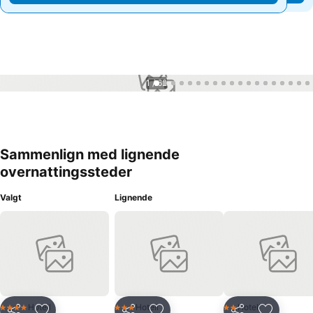
1 / 62
Sammenlign med lignende
overnattingssteder
Valgt
Lignende
Hotell
Hotell
Hotell
4 Stjerner
3 Stjerner
2 Stjerner