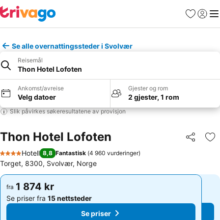
Favoritter
Logg i
Me
Se alle overnattingssteder i Svolvær
Reisemål
Thon Hotel Lofoten
Ankomst/avreise
Gjester og rom
Velg datoer
2 gjester, 1 rom
Slik påvirkes søkeresultatene av provisjon
Thon Hotel Lofoten
Del
Leg
Hotell
8,8
Fantastisk
(
4 960 vurderinger
)
4 Stjerner
Torget, 8300, Svolvær, Norge
1 874 kr
1 874 kr
fra
fra
Se priser fra
15 nettsteder
Se priser fra
15 nettsteder
Se priser
Se priser