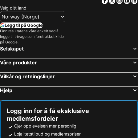
Facebook
Twitter
Insta
Yo
Velg ditt land
Legg til på Google
Finn resultatene våre enkelt ved å
legge til trivago som foretrukket kilde
på Google.
Selskapet
Våre produkter
Vilkår og retningslinjer
Hjelp
Logg inn for å få eksklusive
medlemsfordeler
Gjør opplevelsen mer personlig
Lojalitetstilbud og medlemspriser