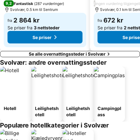
9,2
/
Fantastisk
(
287 vurderinger
)
Ingen vurdering tilgjengel
Svolvær, 0.5 km til Sentrum
Svolvær, 0.1 km til Se
2 864 kr
672 kr
fra
fra
Se priser fra
3 nettsteder
Se priser fra
2 netts
Se priser
Se prise
Se alle overnattingssteder i Svolvær
Svolvær: andre overnattingssteder
Hotell
Leilighetsh
Leilighetsh
Campingpl
otell
otell
ass
Populære hotellkategorier i Svolvær