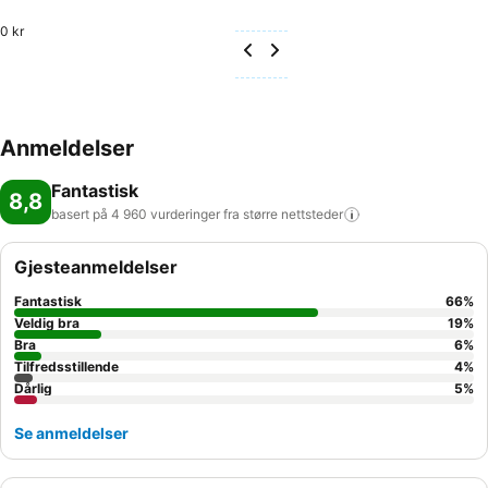
0 kr
Anmeldelser
Fantastisk
8,8
basert på 4 960 vurderinger fra større
nettsteder
Gjesteanmeldelser
Fantastisk
66
%
Veldig bra
19
%
Bra
6
%
Tilfredsstillende
4
%
Dårlig
5
%
Se anmeldelser