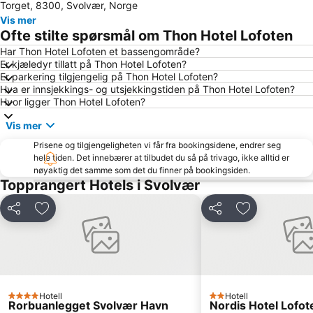
Torget, 8300, Svolvær, Norge
Vis mer
Ofte stilte spørsmål om Thon Hotel Lofoten
Har Thon Hotel Lofoten et bassengområde?
Er kjæledyr tillatt på Thon Hotel Lofoten?
Er parkering tilgjengelig på Thon Hotel Lofoten?
Hva er innsjekkings- og utsjekkingstiden på Thon Hotel Lofoten?
Hvor ligger Thon Hotel Lofoten?
Vis mer
Prisene og tilgjengeligheten vi får fra bookingsidene, endrer seg
hele tiden. Det innebærer at tilbudet du så på trivago, ikke alltid er
nøyaktig det samme som det du finner på bookingsiden.
Topprangert Hotels i Svolvær
Del
Legg til i favoritter
Del
Legg til i favo
Hotell
Hotell
4 Stjerner
2 Stjerner
Rorbuanlegget Svolvær Havn
Nordis Hotel Lofot