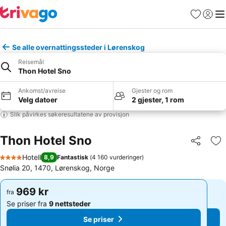
Favoritter
Logg i
Me
Se alle overnattingssteder i Lørenskog
Reisemål
Thon Hotel Sno
Ankomst/avreise
Gjester og rom
Velg datoer
2 gjester, 1 rom
Slik påvirkes søkeresultatene av provisjon
Thon Hotel Sno
Del
Leg
Hotell
8,9
Fantastisk
(
4 160 vurderinger
)
4 Stjerner
Snølia 20, 1470, Lørenskog, Norge
969 kr
969 kr
fra
fra
Se priser fra
9 nettsteder
Se priser fra
9 nettsteder
Se priser
Se priser