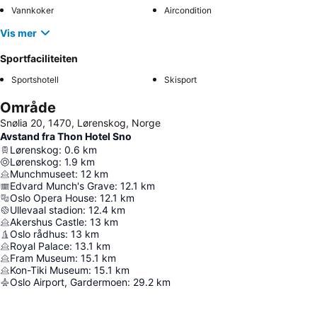
Vannkoker
Aircondition
Vis mer
Sportfaciliteiten
Sportshotell
Skisport
Område
Snølia 20, 1470, Lørenskog, Norge
Avstand fra Thon Hotel Sno
Lørenskog
:
0.6
km
Lørenskog
:
1.9
km
Munchmuseet
:
12
km
Edvard Munch's Grave
:
12.1
km
Oslo Opera House
:
12.1
km
Ullevaal stadion
:
12.4
km
Akershus Castle
:
13
km
Oslo rådhus
:
13
km
Royal Palace
:
13.1
km
Fram Museum
:
15.1
km
Kon-Tiki Museum
:
15.1
km
Oslo Airport, Gardermoen
:
29.2
km