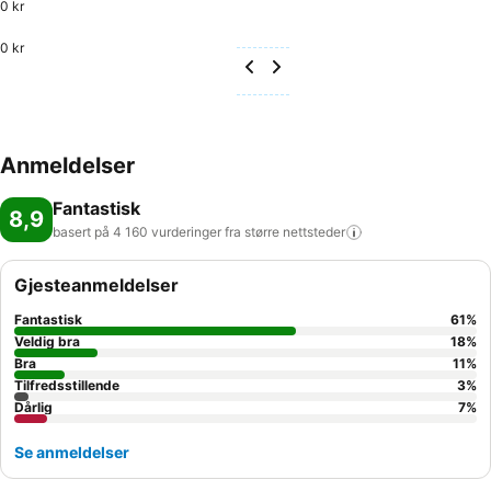
0 kr
0 kr
Anmeldelser
Fantastisk
8,9
basert på 4 160 vurderinger fra større
nettsteder
Gjesteanmeldelser
Fantastisk
61
%
Veldig bra
18
%
Bra
11
%
Tilfredsstillende
3
%
Dårlig
7
%
Se anmeldelser