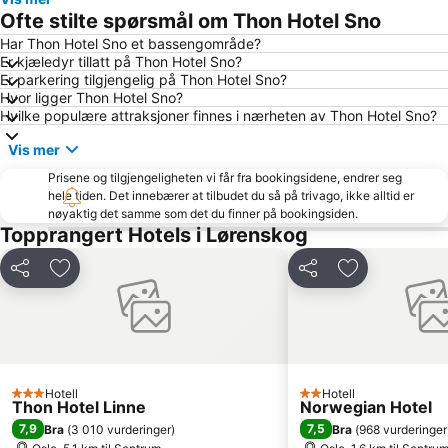
Hadeland Glassverk
Frogner
Ofte stilte spørsmål om Thon Hotel Sno
Nordstrand
Oslo Spektrum
Har Thon Hotel Sno et bassengområde?
Er kjæledyr tillatt på Thon Hotel Sno?
Youngstorget
Storo Storsenter
Er parkering tilgjengelig på Thon Hotel Sno?
Sagene
Alna
Hvor ligger Thon Hotel Sno?
Hvilke populære attraksjoner finnes i nærheten av Thon Hotel Sno?
Karl-Johansgate
Oslofjorden
Vis mer
Rockefeller Music Hal
Bygdøy
Prisene og tilgjengeligheten vi får fra bookingsidene, endrer seg
Sandvika Storsenter
National Theatre
hele tiden. Det innebærer at tilbudet du så på trivago, ikke alltid er
Byporten
Drammen Togstasjon
nøyaktig det samme som det du finner på bookingsiden.
Topprangert Hotels i Lørenskog
Ullern
Tøyenparken
Den Norske Opera og Ballett
Bislett Games
Del
Legg til i favoritter
Del
Legg til i favo
Grorud
Rådhuset
Holmenkollen FIS World Cup Nordic
Strømmen Storsenter
Slottsparken
Color Line
Lillestrøm Torv
Oslo Konserthus
Hotell
Hotell
3 Stjerner
2 Stjerner
Thon Hotel Linne
Norwegian Hotel
Gamle Oslo
Stortinget
7,9
7,5
Bra
(
3 010 vurderinger
)
Bra
(
968 vurderinger
Vinterbro Senter
Akershus Festning