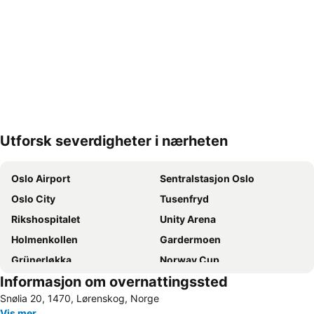
Utforsk severdigheter i nærheten
Utvid kartet
Oslo Airport
Sentralstasjon Oslo
Oslo City
Tusenfryd
Rikshospitalet
Unity Arena
Holmenkollen
Gardermoen
Grünerløkka
Norway Cup
Informasjon om overnattingssted
Aker Brygge
Ullevaal Stadion
Snølia 20, 1470, Lørenskog, Norge
Jessheim Storsenter
Bjerke
Vis mer