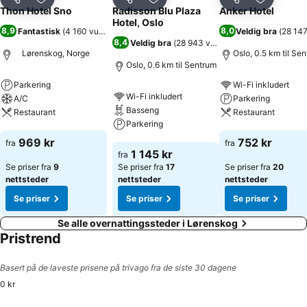
Del
Legg til i favoritter
Del
Legg til i favoritter
Del
Legg til i
Thon Hotel Sno
Radisson Blu Plaza
Anker Hotel
Hotel, Oslo
8,9
8,0
Fantastisk
(
4 160 vurderinger
)
Veldig bra
(
28 147
8,4
Veldig bra
(
28 943 vurderinger
)
Lørenskog, Norge
Oslo, 0.5 km til Se
Oslo, 0.6 km til Sentrum
Parkering
Wi-Fi inkludert
Wi-Fi inkludert
A/C
Parkering
Basseng
Restaurant
Restaurant
Parkering
Se priser
Se priser
969 kr
752 kr
fra
fra
Se priser
1 145 kr
fra
Se priser fra
9
Se priser fra
17
Se priser fra
20
nettsteder
nettsteder
nettsteder
Se priser
Se priser
Se priser
Se alle overnattingssteder i Lørenskog
Pristrend
Basert på de laveste prisene på trivago fra de siste 30 dagene
0 kr