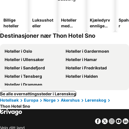
Billige
Luksushot
Hoteller
Kjæledyrv
Spah
hoteller
eller
med
ennlige
r
basseng
hoteller
Destinasjoner nær Thon Hotel Sno
Hoteller i Oslo
Hoteller i Gardermoen
Hoteller i Ullensaker
Hoteller i Hamar
Hoteller i Sandefjord
Hoteller i Fredrikstad
Hoteller i Tønsberg
Hoteller i Halden
Hoteller i Drammen
Se alle overnattingssteder i Lørenskog
Hotellsøk
Europa
Norge
Akershus
Lørenskog
Thon Hotel Sno
Facebook
Twitter
Insta
Yo
Velg ditt land