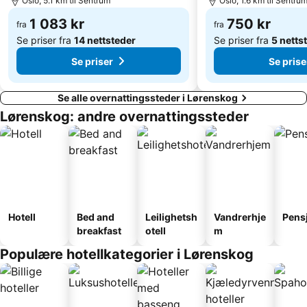
Oslo, 5.1 km til Sentrum
Oslo, 1.6 km til Sentru
St Hanshaugen
Triaden Lørenskog Storsenter
1 083 kr
750 kr
fra
fra
Søndre Nordstrand
Oslo Congress Centre
Se priser fra
14 nettsteder
Se priser fra
5 netts
Se priser
Se prise
Se alle overnattingssteder i Lørenskog
Lørenskog: andre overnattingssteder
Hotell
Bed and
Leilighetsh
Vandrerhje
Pens
breakfast
otell
m
Populære hotellkategorier i Lørenskog