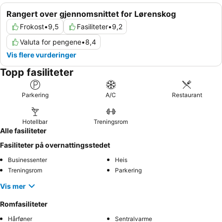
Rangert over gjennomsnittet for Lørenskog
Frokost
•
9,5
Fasiliteter
•
9,2
Valuta for pengene
•
8,4
Vis flere vurderinger
Topp fasiliteter
Parkering
A/C
Restaurant
Hotellbar
Treningsrom
Alle fasiliteter
Fasiliteter på overnattingsstedet
Businessenter
Heis
Treningsrom
Parkering
Vis mer
Romfasiliteter
Hårføner
Sentralvarme