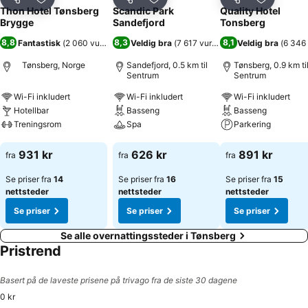
Del
Legg til i favoritter
Del
Legg til i favoritter
Del
Legg til i
Thon Hotel Tønsberg
Scandic Park
Quality Hotel
Brygge
Sandefjord
Tonsberg
8,8
8,3
8,1
Fantastisk
(
2 060 vurderinger
Veldig bra
)
(
7 617 vurderinger
Veldig bra
)
(
6 346 
Tønsberg, Norge
Sandefjord, 0.5 km til
Tønsberg, 0.9 km ti
Sentrum
Sentrum
Wi-Fi inkludert
Wi-Fi inkludert
Wi-Fi inkludert
Hotellbar
Basseng
Basseng
Treningsrom
Spa
Parkering
Se priser
Se priser
Se priser
931 kr
626 kr
891 kr
fra
fra
fra
Se priser fra
14
Se priser fra
16
Se priser fra
15
nettsteder
nettsteder
nettsteder
Se priser
Se priser
Se priser
Se alle overnattingssteder i Tønsberg
Pristrend
Basert på de laveste prisene på trivago fra de siste 30 dagene
0 kr