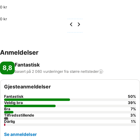
0 kr
0 kr
Anmeldelser
Fantastisk
8,8
basert på 2 060 vurderinger fra større
nettsteder
Gjesteanmeldelser
Fantastisk
50
%
Veldig bra
39
%
Bra
7
%
Tilfredsstillende
3
%
Dårlig
1
%
Se anmeldelser