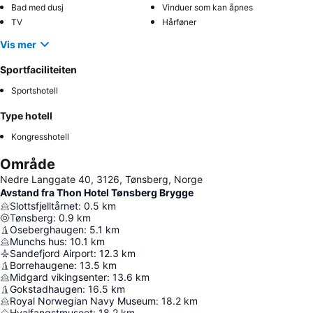
Bad med dusj
Vinduer som kan åpnes
TV
Hårføner
Vis mer
Sportfaciliteiten
Sportshotell
Type hotell
Kongresshotell
Område
Nedre Langgate 40, 3126, Tønsberg, Norge
Avstand fra Thon Hotel Tønsberg Brygge
Slottsfjelltårnet
:
0.5
km
Tønsberg
:
0.9
km
Oseberghaugen
:
5.1
km
Munchs hus
:
10.1
km
Sandefjord Airport
:
12.3
km
Borrehaugene
:
13.5
km
Midgard vikingsenter
:
13.6
km
Gokstadhaugen
:
16.5
km
Royal Norwegian Navy Museum
:
18.2
km
Hvalfangstmuseet
:
18.2
km