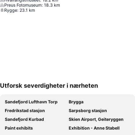
Preus Fotomuseum
:
18.3
km
Rygge
:
23.1
km
Utforsk severdigheter i nærheten
Utvid kartet
Sandefjord Lufthavn Torp
Brygga
Fredrikstad stasjon
Sarpsborg stasjon
Sandefjord Kurbad
Skien Airport, Geiteryggen
Paint exhibits
Exhibition - Anne Stabell