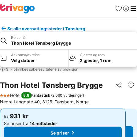
Favoritter
Logg i
Me
Se alle overnattingssteder i Tønsberg
Reisemål
Thon Hotel Tønsberg Brygge
Ankomst/avreise
Gjester og rom
Velg datoer
2 gjester, 1 rom
Slik påvirkes søkeresultatene av provisjon
Thon Hotel Tønsberg Brygge
Del
Leg
Hotell
8,8
Fantastisk
(
2 060 vurderinger
)
3 Stjerner
Nedre Langgate 40, 3126, Tønsberg, Norge
931 kr
931 kr
fra
fra
Se priser fra
14 nettsteder
Se priser fra
14 nettsteder
Se priser
Se priser