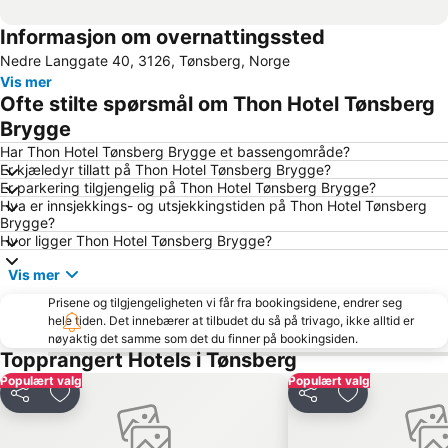
Informasjon om overnattingssted
Nedre Langgate 40, 3126, Tønsberg, Norge
Vis mer
Ofte stilte spørsmål om Thon Hotel Tønsberg
Brygge
Har Thon Hotel Tønsberg Brygge et bassengområde?
Er kjæledyr tillatt på Thon Hotel Tønsberg Brygge?
Er parkering tilgjengelig på Thon Hotel Tønsberg Brygge?
Hva er innsjekkings- og utsjekkingstiden på Thon Hotel Tønsberg
Brygge?
Hvor ligger Thon Hotel Tønsberg Brygge?
Vis mer
Prisene og tilgjengeligheten vi får fra bookingsidene, endrer seg
hele tiden. Det innebærer at tilbudet du så på trivago, ikke alltid er
nøyaktig det samme som det du finner på bookingsiden.
Topprangert Hotels i Tønsberg
Populært valg
Populært valg
Del
Legg til i favoritter
Del
Legg til i favo