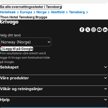
Se alle overnattingssteder i Tønsberg
Hotellsøk
Europa
Norge
Vestfold
Tønsberg
Thon Hotel Tønsberg Brygge
Facebook
Twitter
Insta
Yo
Velg ditt land
Legg til på Google
Finn resultatene våre enkelt ved å
legge til trivago som foretrukket kilde
på Google.
Selskapet
Våre produkter
Vilkår og retningslinjer
Hjelp