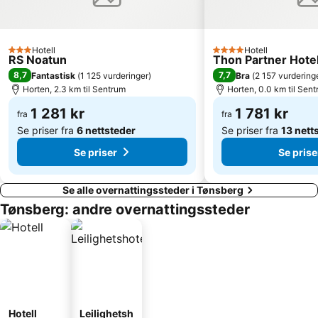
Hotell
Hotell
3 Stjerner
4 Stjerner
RS Noatun
Thon Partner Hote
8,7
7,7
Fantastisk
(
1 125 vurderinger
)
Bra
(
2 157 vurdering
Horten, 2.3 km til Sentrum
Horten, 0.0 km til Sen
1 281 kr
1 781 kr
fra
fra
Se priser fra
6 nettsteder
Se priser fra
13 nett
Se priser
Se prise
Se alle overnattingssteder i Tønsberg
Tønsberg: andre overnattingssteder
Hotell
Leilighetsh