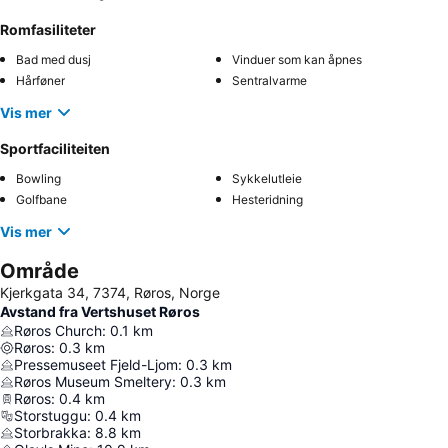
Romfasiliteter
Bad med dusj
Vinduer som kan åpnes
Hårføner
Sentralvarme
Vis mer
Sportfaciliteiten
Bowling
Sykkelutleie
Golfbane
Hesteridning
Vis mer
Område
Kjerkgata 34, 7374, Røros, Norge
Avstand fra Vertshuset Røros
Røros Church
:
0.1
km
Røros
:
0.3
km
Pressemuseet Fjeld-Ljom
:
0.3
km
Røros Museum Smeltery
:
0.3
km
Røros
:
0.4
km
Storstuggu
:
0.4
km
Storbrakka
:
8.8
km