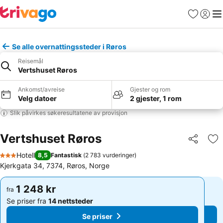
Favoritter
Logg i
Me
Se alle overnattingssteder i Røros
Reisemål
Vertshuset Røros
Ankomst/avreise
Gjester og rom
Velg datoer
2 gjester, 1 rom
Slik påvirkes søkeresultatene av provisjon
Vertshuset Røros
Del
Leg
Hotell
8,5
Fantastisk
(
2 783 vurderinger
)
3 Stjerner
Kjerkgata 34, 7374, Røros, Norge
1 248 kr
1 248 kr
fra
fra
Se priser fra
14 nettsteder
Se priser fra
14 nettsteder
Se priser
Se priser