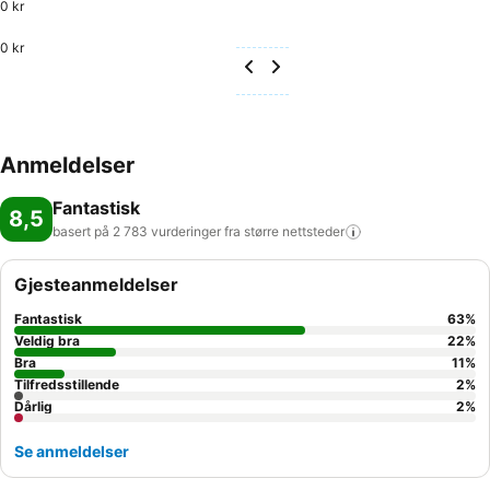
0 kr
0 kr
Anmeldelser
Fantastisk
8,5
basert på 2 783 vurderinger fra større
nettsteder
Gjesteanmeldelser
Fantastisk
63
%
Veldig bra
22
%
Bra
11
%
Tilfredsstillende
2
%
Dårlig
2
%
Se anmeldelser