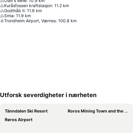
Olav's Mine
:
10.9
km
Kuråsfossen kraftstasjon
:
11.2
km
Godthåb II
:
11.6
km
Smia
:
11.9
km
Trondheim Airport, Værnes
:
100.8
km
Utforsk severdigheter i nærheten
Utvid kartet
Tänndalen Ski Resort
Roros Mining Town and the Circumference
Røros Airport