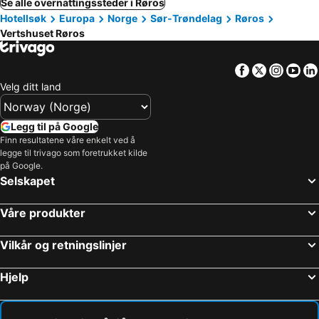
Se alle overnattingssteder i Røros
Hotellsøk
Europa
Norge
Sør-Trøndelag
Røros
Vertshuset Røros
Facebook
Twitter
Insta
Yo
Velg ditt land
Legg til på Google
Finn resultatene våre enkelt ved å
legge til trivago som foretrukket kilde
på Google.
Selskapet
Våre produkter
Vilkår og retningslinjer
Hjelp