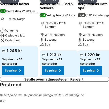
Del
Legg til i favoritter
Del
Legg til i favoritter
Del
Legg til i
Vertshuset Røros
Røros Hotell - Bad &
Bergstadens Hotel
Velvære
Spa
8,5
Fantastisk
(
2 783 vurderinger
)
8,4
7,4
Veldig bra
(
7 419 vurderinger
(
)
5 019 vurdering
Røros, Norge
Røros, 0.7 km til
Røros, 0.6 km til
Sentrum
Sentrum
Parkering
Wi-Fi inkludert
Wi-Fi inkludert
Kjæledyr tillatt
Basseng
Basseng
Restaurant
Spa
Spa
1 248 kr
fra
1 213 kr
1 229 kr
fra
fra
Se priser fra
14
Se priser fra
12
Se priser fra
13
nettsteder
nettsteder
nettsteder
Se priser
Se priser
Se priser
Se alle overnattingssteder i Røros
Pristrend
Basert på de laveste prisene på trivago fra de siste 30 dagene
0 kr