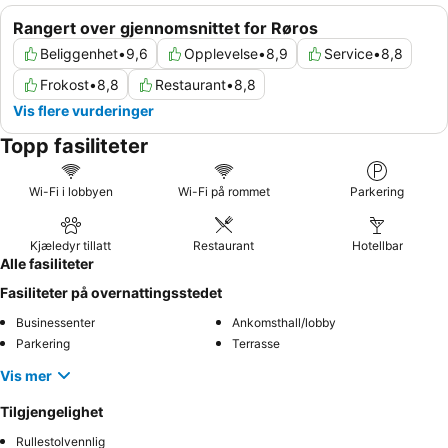
Rangert over gjennomsnittet for Røros
Beliggenhet
•
9,6
Opplevelse
•
8,9
Service
•
8,8
Frokost
•
8,8
Restaurant
•
8,8
Vis flere vurderinger
Topp fasiliteter
Wi-Fi i lobbyen
Wi-Fi på rommet
Parkering
Kjæledyr tillatt
Restaurant
Hotellbar
Alle fasiliteter
Fasiliteter på overnattingsstedet
Businessenter
Ankomsthall/lobby
Parkering
Terrasse
Vis mer
Tilgjengelighet
Rullestolvennlig