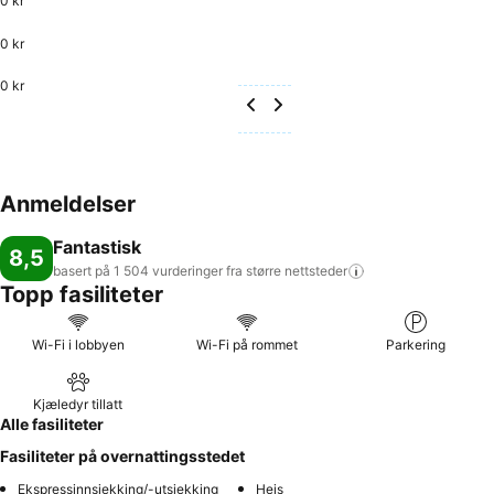
0 kr
0 kr
0 kr
Anmeldelser
Fantastisk
8,5
basert på 1 504 vurderinger fra større
nettsteder
Topp fasiliteter
Wi-Fi i lobbyen
Wi-Fi på rommet
Parkering
Kjæledyr tillatt
Alle fasiliteter
Fasiliteter på overnattingsstedet
Ekspressinnsjekking/-utsjekking
Heis