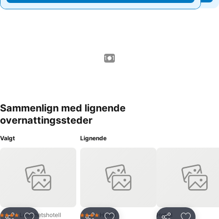
1 / 1
Sammenlign med lignende
overnattingssteder
Valgt
Lignende
Leilighetshotell
Hotell
Hotell
4 Stjerner
4 Stjerner