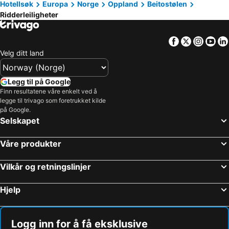
Hotellsøk
Europa
Norge
Oppland
Beitostølen
Ridderleiligheter
Facebook
Twitter
Insta
Yo
Velg ditt land
Legg til på Google
Finn resultatene våre enkelt ved å
legge til trivago som foretrukket kilde
på Google.
Selskapet
Våre produkter
Vilkår og retningslinjer
Hjelp
Logg inn for å få eksklusive