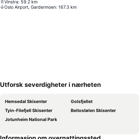
Vinstra
:
59.2
km
Oslo Airport, Gardermoen
:
167.3
km
Utforsk severdigheter i nærheten
Utvid kartet
Hemsedal Skisenter
Golsfjellet
Tyin-Filefjell Skisenter
Beitostølen Skisenter
Jotunheim National Park
Informasjon om overnattingssted