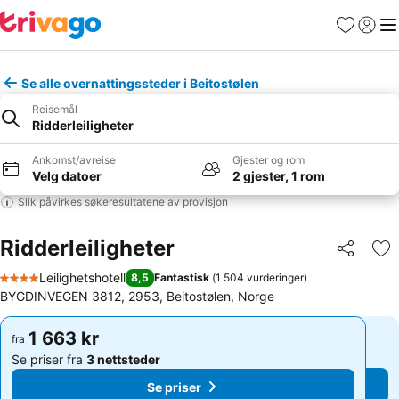
Favoritter
Logg i
Me
Se alle overnattingssteder i Beitostølen
Reisemål
Ridderleiligheter
Ankomst/avreise
Gjester og rom
Velg datoer
2 gjester, 1 rom
Slik påvirkes søkeresultatene av provisjon
Ridderleiligheter
Del
Leg
Leilighetshotell
8,5
Fantastisk
(
1 504 vurderinger
)
4 Stjerner
BYGDINVEGEN 3812, 2953, Beitostølen, Norge
1 663 kr
1 663 kr
fra
fra
Se priser fra
3 nettsteder
Se priser fra
3 nettsteder
Se priser
Se priser