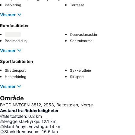
Parkering
Terrasse
Vis mer
Romfasiliteter
Oppvaskmaskin
Bad med dusj
Sentralvarme
Vis mer
Sportfaciliteiten
Skyttersport
Sykkelutleie
Hesteridning
Skisport
Vis mer
Område
BYGDINVEGEN 3812, 2953, Beitostølen, Norge
Avstand fra Ridderleiligheter
Beitostølen
:
0.2
km
Hegge stavkyrkje
:
12.1
km
Marit Annys Vevstogo
:
14
km
Stavkirkemuseum
:
16.6
km