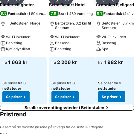
Del
Legg til i favoritter
Del
Legg til i favoritter
Del
Legg til i
Ridderleiligheter
Beito Resort Hotel
Grønolen Fjellgard
8,5
7,9
9,1
Fantastisk
(
1 504 vurderinger
)
Bra
(
1 480 vurderinger
)
Fantastisk
(
441 v
Beitostølen, Norge
Beitostølen, 0.2 km til
Beitostølen, 3.7 km 
Sentrum
Sentrum
Wi-Fi inkludert
Wi-Fi inkludert
Wi-Fi inkludert
Parkering
Basseng
Basseng
Kjæledyr tillatt
Parkering
Spa
Se priser
Se priser
Se priser
1 663 kr
2 206 kr
1 982 kr
fra
fra
fra
Se priser fra
3
Se priser fra
3
Se priser fra
3
nettsteder
nettsteder
nettsteder
Se priser
Se priser
Se priser
Se alle overnattingssteder i Beitostølen
Pristrend
Basert på de laveste prisene på trivago fra de siste 30 dagene