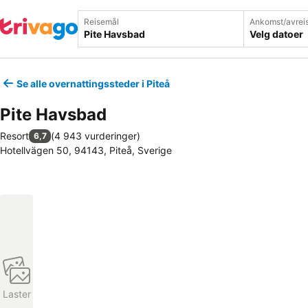
Reisemål
Ankomst/avrei
Velg datoer
Se alle overnattingssteder i Piteå
Pite Havsbad
Resort
(
4 943 vurderinger
)
6,7
Hotellvägen 50, 94143, Piteå, Sverige
Laster