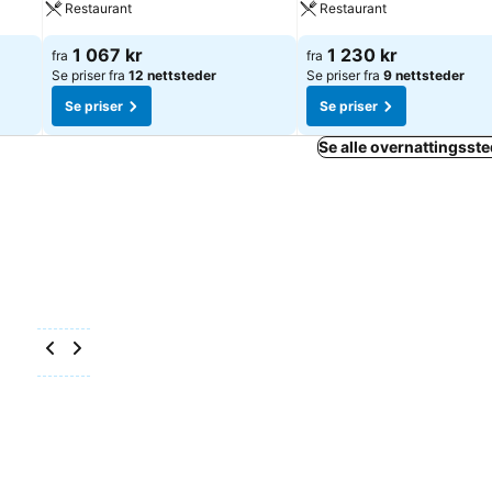
Restaurant
Restaurant
1 067 kr
1 230 kr
fra
fra
Se priser fra
12 nettsteder
Se priser fra
9 nettsteder
Se priser
Se priser
Se alle overnattingssted