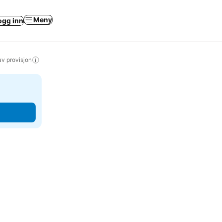
Meny
ogg inn
av provisjon