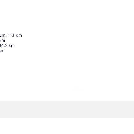
cum
:
11.1
km
km
44.2
km
km
Utvid kartet