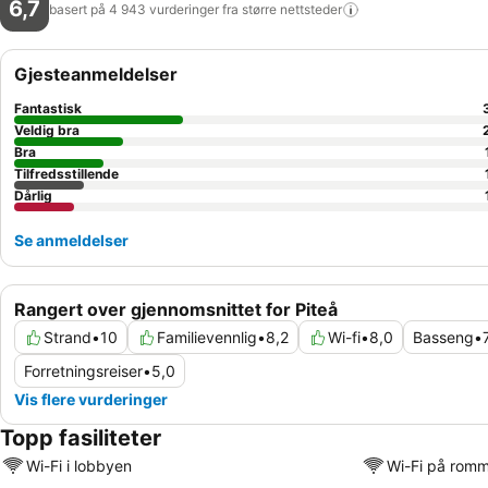
6,7
basert på 4 943 vurderinger fra større
nettsteder
Gjesteanmeldelser
Fantastisk
Veldig bra
Bra
Tilfredsstillende
Dårlig
Se anmeldelser
Rangert over gjennomsnittet for Piteå
Strand
•
10
Familievennlig
•
8,2
Wi-fi
•
8,0
Basseng
•
Forretningsreiser
•
5,0
Vis flere vurderinger
Topp fasiliteter
Wi-Fi i lobbyen
Wi-Fi på rom