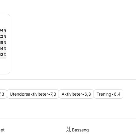
34
%
22
%
18
%
14
%
12
%
7,3
Utendørsaktiviteter
•
7,3
Aktiviteter
•
6,8
Trening
•
6,4
met
Basseng