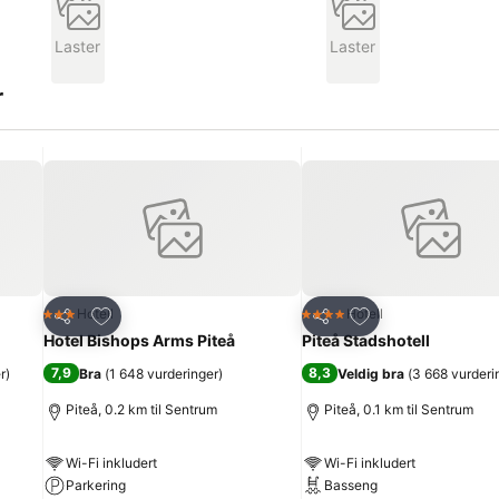
Laster
Laster
r
Legg til i favoritter
Legg til i favoritte
Hotell
Hotell
3 Stjerner
4 Stjerner
Del
Del
Hotel Bishops Arms Piteå
Piteå Stadshotell
7,9
8,3
r
)
Bra
(
1 648 vurderinger
)
Veldig bra
(
3 668 vurderi
Piteå, 0.2 km til Sentrum
Piteå, 0.1 km til Sentrum
Wi-Fi inkludert
Wi-Fi inkludert
Parkering
Basseng