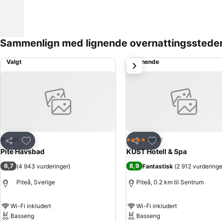
Sammenlign med lignende overnattingsstede
Valgt
Lignende
Neste
Legg til i favoritter
Legg til i favoritter
Resort
Hotell
4 Stjerner
Del
Del
Pite Havsbad
KUST Hotell & Spa
6,7
8,9
(
4 943 vurderinger
)
Fantastisk
(
2 912 vurderinge
Piteå, Sverige
Piteå, 0.2 km til Sentrum
Wi-Fi inkludert
Wi-Fi inkludert
Basseng
Basseng