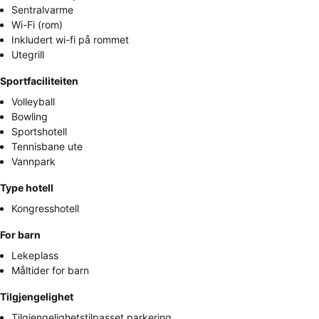
Sentralvarme
Wi-Fi (rom)
Inkludert wi-fi på rommet
Utegrill
Sportfaciliteiten
Volleyball
Bowling
Sportshotell
Tennisbane ute
Vannpark
Type hotell
Kongresshotell
For barn
Lekeplass
Måltider for barn
Tilgjengelighet
Tilgjengelighetstilpasset parkering