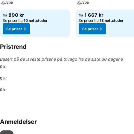
Spa
Spa
890 kr
1 667 kr
fra
fra
Se priser fra
10 nettsteder
Se priser fra
13 nettsteder
Se priser
Se priser
Pristrend
Basert på de laveste prisene på trivago fra de siste 30 dagene
0 kr
0 kr
0 kr
Anmeldelser