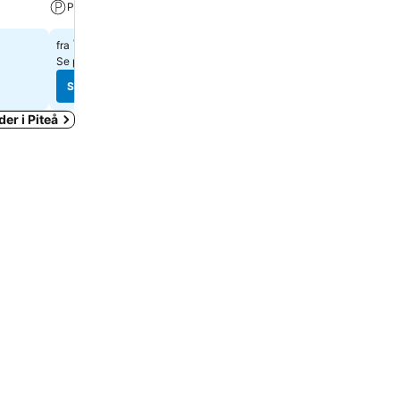
Parkering
Treningsrom
719 kr
1 159 kr
fra
fra
Se priser fra
5 nettsteder
Se priser fra
11 nettsteder
Se priser
Se priser
er i Piteå