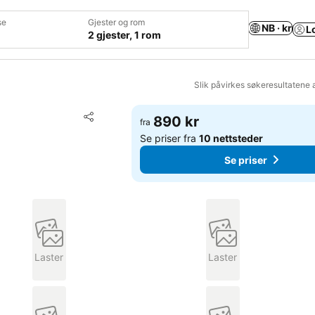
se
Gjester og rom
NB · kr
L
2 gjester, 1 rom
Slik påvirkes søkeresultatene 
Legg til i favoritter
890 kr
fra
Del
Se priser fra
10 nettsteder
Se priser
Laster
Laster