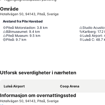
Område
Hotellvägen 50, 94143, Piteå, Sverige
Avstand fra Pite Havsbad
Piteå Motorstadion
:
3.8
km
Studio Acusti
Båtmuseumet
:
9.4
km
Karlberg
:
17.2
Piteå Museum
:
9.5
km
Luleå Airport
:
Piteå
:
9.7
km
Luleå C
:
48.7
Utforsk severdigheter i nærheten
Luleå Airport
Coop Arena
Informasjon om overnattingssted
Hotellvägen 50, 94143, Piteå, Sverige