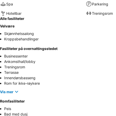
Spa
Parkering
Hotellbar
Treningsrom
Alle fasiliteter
Velvære
Skjønnhetssalong
Kroppsbehandlinger
Fasiliteter på overnattingsstedet
Businessenter
Ankomsthall/lobby
Treningsrom
Terrasse
Innendørsbasseng
Rom for ikke-røykere
Vis mer
Romfasiliteter
Peis
Bad med dusj