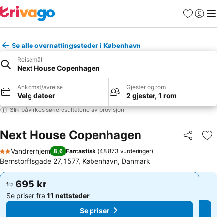
Favoritter
Logg i
Me
Se alle overnattingssteder i København
Reisemål
Next House Copenhagen
Ankomst/avreise
Gjester og rom
Velg datoer
2 gjester, 1 rom
Slik påvirkes søkeresultatene av provisjon
Next House Copenhagen
Del
Leg
Vandrerhjem
8,6
Fantastisk
(
48 873 vurderinger
)
2 Stjerner
Bernstorffsgade 27, 1577, København, Danmark
695 kr
695 kr
fra
fra
Se priser fra
11 nettsteder
Se priser fra
11 nettsteder
Se priser
Se priser