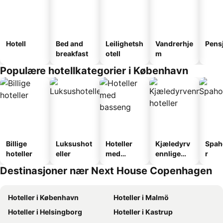
Hotell
Bed and
Leilighetsh
Vandrerhje
Pens
breakfast
otell
m
Populære hotellkategorier i København
Billige
Luksushot
Hoteller
Kjæledyrv
Spah
hoteller
eller
med
ennlige
r
basseng
hoteller
Destinasjoner nær Next House Copenhagen
Hoteller i København
Hoteller i Malmö
Hoteller i Helsingborg
Hoteller i Kastrup