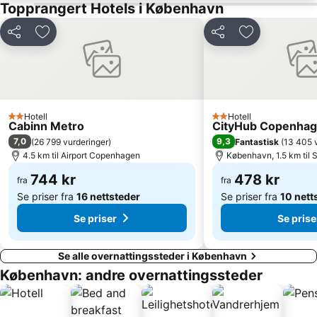
Helsingør Havn
Frederiksberg Centret
Topprangert Hotels i København
Kanalen
Bakken Amusement Park
Del
Legg til i favoritter
Del
Legg til i favo
Islands Brygge
Louisiana Museum of Modern Art
Roskilde Festival
Øresundsbroen
Nyhavn Julemarked
Marienlyst
Operaen
Amalienborg slott
Hotell
Hotell
2 Stjerner
2 Stjerner
Cabinn Metro
CityHub Copenha
Lund domkirke
Sofiero slott
7,0
9,3
(
26 799 vurderinger
)
Fantastisk
(
13 405 
Copenhagen Port
Little Mermaid
4.5 km til Airport Copenhagen
København, 1.5 km til 
Copenhagen City Hop-on Hop-off Mermaid Tour
Langelinie
744 kr
478 kr
fra
fra
Se priser fra
16 nettsteder
Se priser fra
10 nett
Se priser
Se prise
Se alle overnattingssteder i København
København: andre overnattingssteder