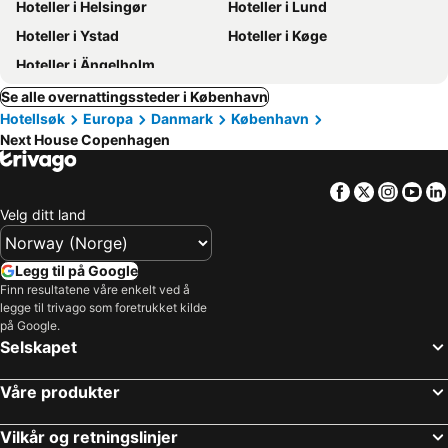
Hoteller i Helsingør
Hoteller i Lund
Hoteller i Ystad
Hoteller i Køge
Hoteller i Ängelholm
Se alle overnattingssteder i København
Hotellsøk
Europa
Danmark
København
Next House Copenhagen
Facebook
Twitter
Insta
Yo
Velg ditt land
Legg til på Google
Finn resultatene våre enkelt ved å
legge til trivago som foretrukket kilde
på Google.
Selskapet
Våre produkter
Vilkår og retningslinjer