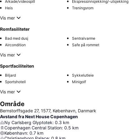
Arkade/videospill
Ekspressinnsjekking/-utsjekking
Heis
Treningsrom
Vis mer
Romfasiliteter
Bad med dusj
Sentralvarme
Aircondition
Safe på rommet
Vis mer
Sportfaciliteiten
Biljard
Sykkelutleie
Sportshotell
Minigolf
Vis mer
Område
Bernstorffsgade 27, 1577, København, Danmark
Avstand fra Next House Copenhagen
Ny Carlsberg Glyptotek
:
0.3
km
Copenhagen Central Station
:
0.5
km
København
:
0.7
km
Christiansborg Palace
:
0.8
km