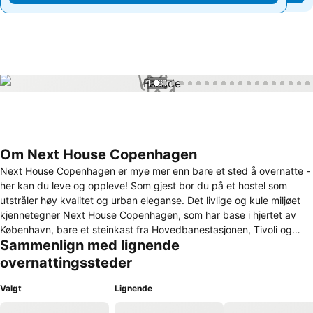
1 / 61
Om Next House Copenhagen
Next House Copenhagen er mye mer enn bare et sted å overnatte -
her kan du leve og oppleve! Som gjest bor du på et hostel som
utstråler høy kvalitet og urban eleganse. Det livlige og kule miljøet
kjennetegner Next House Copenhagen, som har base i hjertet av
København, bare et steinkast fra Hovedbanestasjonen, Tivoli og
Sammenlign med lignende
Københavns havnefront. Next House Copenhagen har 433 rom og 1
667 senger, pizzabuffé, 4 barer, felleskjøkken, kino,
overnattingssteder
innendørsstasjon, treningssenter, yoga, takterrasse og mye mer! Vi
har nøye utviklet hvert eneste område for å sikre at du får en unik
Valgt
Lignende
opplevelse. Fra Next Arena, treningssenter og takterrassen til våre