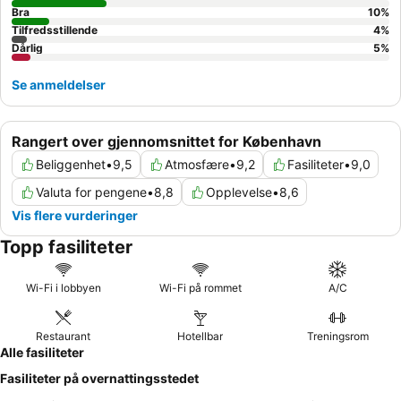
Bra
10
%
Tilfredsstillende
4
%
Dårlig
5
%
Se anmeldelser
Rangert over gjennomsnittet for København
Beliggenhet
•
9,5
Atmosfære
•
9,2
Fasiliteter
•
9,0
Valuta for pengene
•
8,8
Opplevelse
•
8,6
Vis flere vurderinger
Topp fasiliteter
Wi-Fi i lobbyen
Wi-Fi på rommet
A/C
Restaurant
Hotellbar
Treningsrom
Alle fasiliteter
Fasiliteter på overnattingsstedet