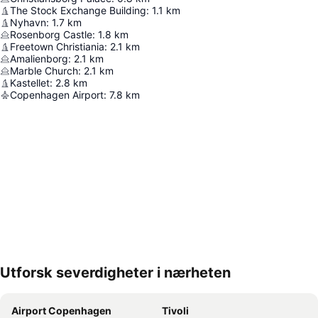
The Stock Exchange Building
:
1.1
km
Nyhavn
:
1.7
km
Rosenborg Castle
:
1.8
km
Freetown Christiania
:
2.1
km
Amalienborg
:
2.1
km
Marble Church
:
2.1
km
Kastellet
:
2.8
km
Copenhagen Airport
:
7.8
km
Utforsk severdigheter i nærheten
Utvid kartet
Airport Copenhagen
Tivoli