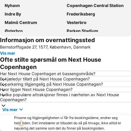
Nyhavn
Copenhagen Central Station
Indre By
Frederiksberg
Malmö Centrum
Vesterbro
Østerbro
Parken Stadium
Informasjon om overnattingssted
Nørrebro
Strøget
Bernstorffsgade 27, 1577, København, Danmark
Rådhuspladsen
Københavns Bymuseum
Vis mer
Bella Center
Amager Centret
Ofte stilte spørsmål om Next House
Kongens Nytorv
Malmö Centralstation
Copenhagen
Hornbæk Vest
Christiania
Har Next House Copenhagen et bassengområde?
Er kjæledyr tillatt på Next House Copenhagen?
Nørreport station
Copenhagen Zoo
Er parkering tilgjengelig på Next House Copenhagen?
Hvor ligger Next House Copenhagen?
Ørestad
Bakken
Hvilke populære attraksjoner finnes i nærheten av Next House
Royal Copenhagen
Valbyparken
Copenhagen?
Cph Cool
Malmö Arena
Vis mer
Fisketorvet
Christianshavn
Prisene og tilgjengeligheten vi får fra bookingsidene, endrer seg
hele tiden. Det innebærer at tilbudet du så på trivago, ikke alltid er
Falsterbo Strand
Snekkersten
nøyaktig det samme som det du finner på bookingsiden.