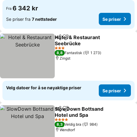
6 342 kr
Fra
Se priser fra
7 nettsteder
Se priser
Hotel & Restaurant
Del
Legg til i favoritter
Seebrücke
3 Stjerner
8,8
Fantastisk
1 273
Zingst
Velg datoer for å se nøyaktige priser
Se priser
SlowDown Bottsand
Del
Legg til i favoritter
Hotel und Spa
4 Stjerner
8,3
Veldig bra
984
Wendtorf