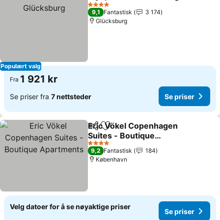
Del
Legg til i favoritter
4 Stjerner
9,1
Fantastisk
3 174
Glücksburg
Populært valg
1 921 kr
Fra
Se priser fra
7 nettsteder
Se priser
Eric Vökel Copenhagen
Del
Legg til i favoritter
Suites - Boutique
Apartments
4 Stjerner
9,2
Fantastisk
184
København
Velg datoer for å se nøyaktige priser
Se priser