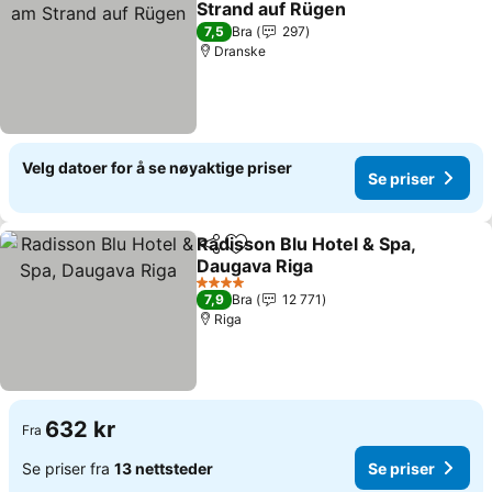
Strand auf Rügen
7,5
Bra
297
Dranske
Velg datoer for å se nøyaktige priser
Se priser
Radisson Blu Hotel & Spa,
Del
Legg til i favoritter
Daugava Riga
4 Stjerner
7,9
Bra
12 771
Riga
632 kr
Fra
Se priser fra
13 nettsteder
Se priser