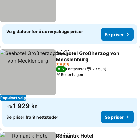
Velg datoer for å se nøyaktige priser
Se priser
Seehotel Großherzog von
Del
Legg til i favoritter
Mecklenburg
4 Stjerner
8,6
Fantastisk
23 536
Boltenhagen
Populært valg
1 929 kr
Fra
Se priser fra
9 nettsteder
Se priser
Romantik Hotel
Del
Legg til i favoritter