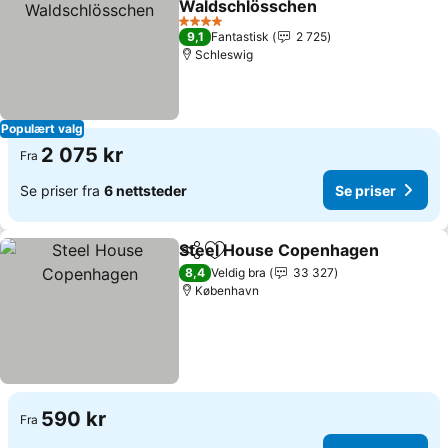
Waldschlösschen
4 Stjerner
9,1
Fantastisk
2 725
Schleswig
Populært valg
2 075 kr
Fra
Se priser fra
6 nettsteder
Se priser
Steel House Copenhagen
Del
Legg til i favoritter
8,4
Veldig bra
33 327
København
590 kr
Fra