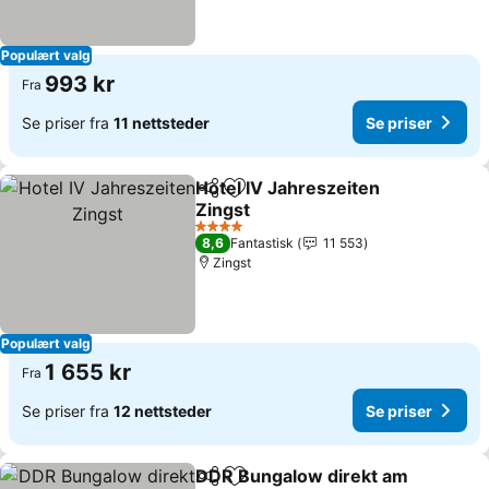
Populært valg
993 kr
Fra
Se priser fra
11 nettsteder
Se priser
Hotel IV Jahreszeiten
Del
Legg til i favoritter
Zingst
4 Stjerner
8,6
Fantastisk
11 553
Zingst
Populært valg
1 655 kr
Fra
Se priser fra
12 nettsteder
Se priser
DDR Bungalow direkt am
Del
Legg til i favoritter