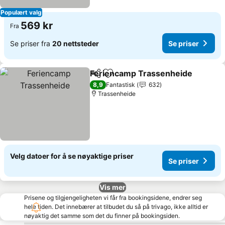
Populært valg
569 kr
Fra
Se priser fra
20 nettsteder
Se priser
Feriencamp Trassenheide
Del
Legg til i favoritter
8,9
Fantastisk
632
Trassenheide
Velg datoer for å se nøyaktige priser
Se priser
Vis mer
Prisene og tilgjengeligheten vi får fra bookingsidene, endrer seg
hele tiden. Det innebærer at tilbudet du så på trivago, ikke alltid er
nøyaktig det samme som det du finner på bookingsiden.