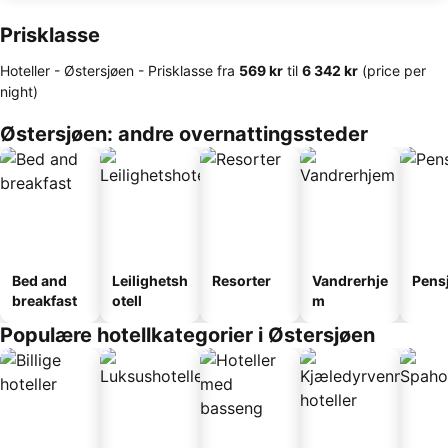
Prisklasse
Hoteller - Østersjøen -
Prisklasse
fra
‎569 kr
til
‎6 342 kr
(price per
night)
Østersjøen: andre overnattingssteder
Bed and
Leilighetsh
Resorter
Vandrerhje
Pens
breakfast
otell
m
Populære hotellkategorier i Østersjøen