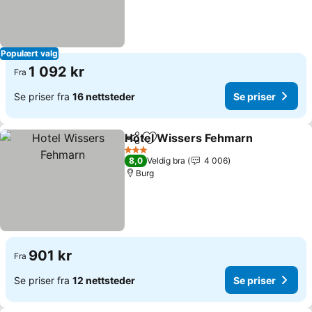
Populært valg
1 092 kr
Fra
Se priser fra
16 nettsteder
Se priser
Hotel Wissers Fehmarn
Del
Legg til i favoritter
3 Stjerner
8,0
Veldig bra
4 006
Burg
901 kr
Fra
Se priser fra
12 nettsteder
Se priser