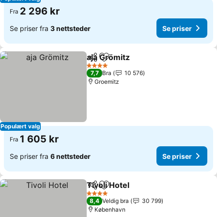
2 296 kr
Fra
Se priser fra
3 nettsteder
Se priser
aja Grömitz
Del
Legg til i favoritter
4 Stjerner
7,7
Bra
10 576
Groemitz
Populært valg
1 605 kr
Fra
Se priser fra
6 nettsteder
Se priser
Tivoli Hotel
Del
Legg til i favoritter
4 Stjerner
8,4
Veldig bra
30 799
København