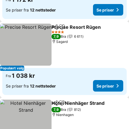
Se priser fra
12 nettsteder
Se priser
Precise Resort Rügen
Del
Legg til i favoritter
4 Stjerner
7,9
Bra
6 611
Sagard
Populært valg
1 038 kr
Fra
Se priser fra
12 nettsteder
Se priser
Hotel Nienhäger Strand
Del
Legg til i favoritter
7,9
Bra
812
Nienhagen