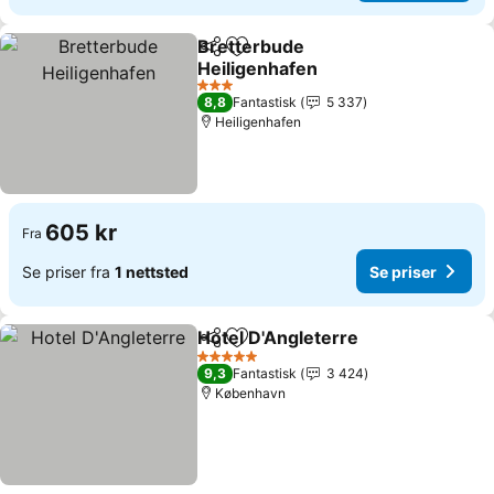
Bretterbude
Del
Legg til i favoritter
Heiligenhafen
3 Stjerner
8,8
Fantastisk
5 337
Heiligenhafen
605 kr
Fra
Se priser fra
1 nettsted
Se priser
Hotel D'Angleterre
Del
Legg til i favoritter
5 Stjerner
9,3
Fantastisk
3 424
København