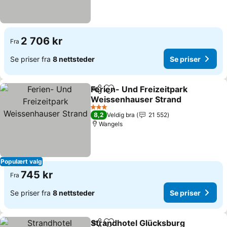
2 706 kr
Fra
Se priser fra
8 nettsteder
Se priser
Ferien- Und Freizeitpark
Del
Legg til i favoritter
Weissenhauser Strand
3 Stjerner
8,2
Veldig bra
21 552
Wangels
Populært valg
745 kr
Fra
Se priser fra
8 nettsteder
Se priser
Strandhotel Glücksburg