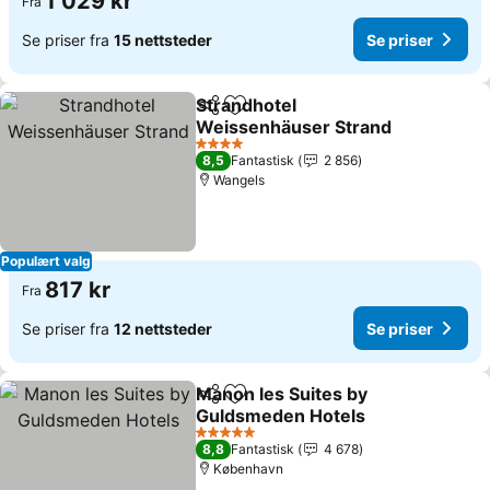
1 029 kr
Fra
Se priser fra
15 nettsteder
Se priser
Strandhotel
Del
Legg til i favoritter
Weissenhäuser Strand
4 Stjerner
8,5
Fantastisk
2 856
Wangels
Populært valg
817 kr
Fra
Se priser fra
12 nettsteder
Se priser
Manon les Suites by
Del
Legg til i favoritter
Guldsmeden Hotels
5 Stjerner
8,8
Fantastisk
4 678
København