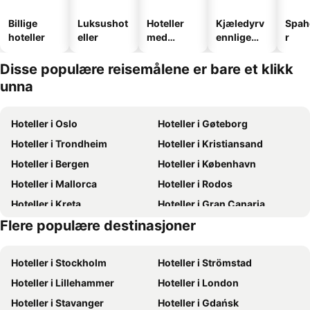
Billige
Luksushot
Hoteller
Kjæledyrv
Spah
hoteller
eller
med
ennlige
r
basseng
hoteller
Disse populære reisemålene er bare et klikk
unna
Hoteller i Oslo
Hoteller i Gøteborg
Hoteller i Trondheim
Hoteller i Kristiansand
Hoteller i Bergen
Hoteller i København
Hoteller i Mallorca
Hoteller i Rodos
Hoteller i Kreta
Hoteller i Gran Canaria
Flere populære destinasjoner
Hoteller i Norge
Hoteller i Oslo
Hoteller i Stockholm
Hoteller i Strömstad
Hoteller i Lillehammer
Hoteller i London
Hoteller i Stavanger
Hoteller i Gdańsk