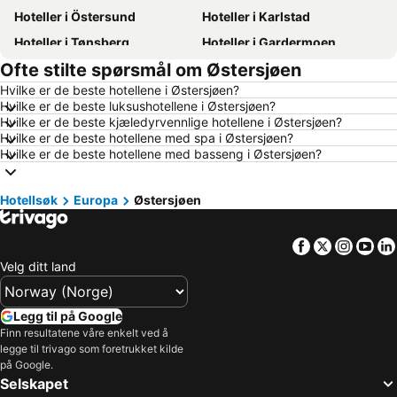
Hoteller i Östersund
Hoteller i Karlstad
Hoteller i Tønsberg
Hoteller i Gardermoen
Ofte stilte spørsmål om Østersjøen
Hoteller i Hamar
Hoteller i Bodø
Hvilke er de beste hotellene i Østersjøen?
Hoteller i Geilo
Hoteller i Arendal
Hvilke er de beste luksushotellene i Østersjøen?
Hoteller i Ålesund
Hoteller i Fredrikstad
Hvilke er de beste kjæledyrvennlige hotellene i Østersjøen?
Hvilke er de beste hotellene med spa i Østersjøen?
Hoteller i Sandefjord
Hoteller i Aalborg
Hvilke er de beste hotellene med basseng i Østersjøen?
Hoteller i Roma
Hoteller i Sverige
Hoteller i Hellas
Hoteller i Danmark
Hotellsøk
Europa
Østersjøen
Hoteller i Koh Samui
Hoteller i Västra Götalands län
Facebook
Twitter
Insta
Yo
Hoteller i Sørlandet
Hoteller i Spania
Velg ditt land
Hoteller i Gardasjøen
Hoteller i Malta
Hoteller i Region Nordjylland
Hoteller i Kypros
Legg til på Google
Hoteller i Tenerife
Hoteller i Italia
Finn resultatene våre enkelt ved å
legge til trivago som foretrukket kilde
Hoteller i Kroatia
Hoteller i Split-Dalmatien
på Google.
Hoteller i Maldivene
Hoteller i Phuket
Selskapet