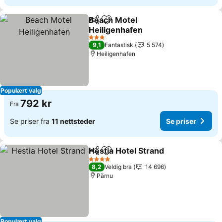
Beach Motel
Del
Legg til i favoritter
Heiligenhafen
3 Stjerner
9,1
Fantastisk
5 574
Heiligenhafen
Populært valg
792 kr
Fra
Se priser fra
11 nettsteder
Se priser
Hestia Hotel Strand
Del
Legg til i favoritter
4 Stjerner
8,2
Veldig bra
14 696
Pärnu
Populært valg