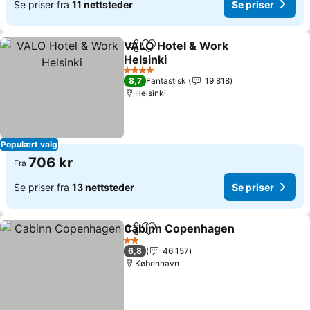
Se priser fra
11 nettsteder
Se priser
VALO Hotel & Work
Del
Legg til i favoritter
Helsinki
4 Stjerner
8,7
Fantastisk
19 818
Helsinki
Populært valg
706 kr
Fra
Se priser fra
13 nettsteder
Se priser
Cabinn Copenhagen
Del
Legg til i favoritter
2 Stjerner
6,8
46 157
København