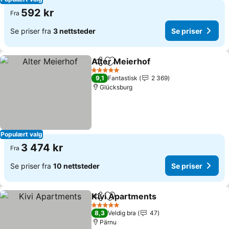
592 kr
Fra
Se priser fra
3 nettsteder
Se priser
Alter Meierhof
Del
Legg til i favoritter
5 Stjerner
9,1
Fantastisk
2 369
Glücksburg
Populært valg
3 474 kr
Fra
Se priser fra
10 nettsteder
Se priser
Kivi Apartments
Del
Legg til i favoritter
5 Stjerner
8,3
Veldig bra
47
Pärnu