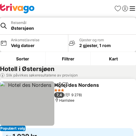
Favoritter
Logg i
Me
Reisemål
Østersjøen
Ankomst/avreise
Gjester og rom
Velg datoer
2 gjester, 1 rom
Sorter
Filtrer
Kart
Hotell i Østersjøen
Slik påvirkes søkeresultatene av provisjon
Hotel des Nordens
Del
Legg til i favoritter
3 Stjerner
7,4
9 278
Harrislee
Populært valg