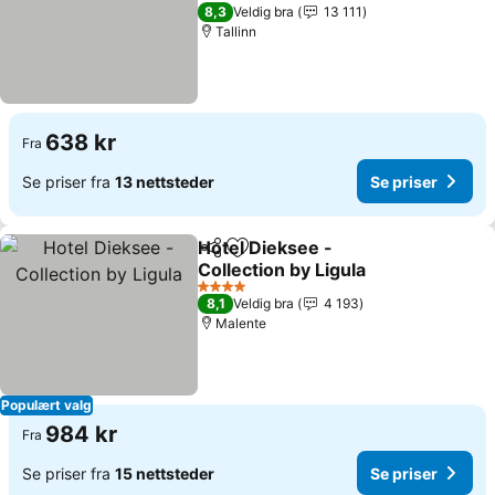
4 Stjerner
8,3
Veldig bra
13 111
Tallinn
638 kr
Fra
Se priser fra
13 nettsteder
Se priser
Hotel Dieksee -
Del
Legg til i favoritter
Collection by Ligula
4 Stjerner
8,1
Veldig bra
4 193
Malente
Populært valg
984 kr
Fra
Se priser fra
15 nettsteder
Se priser