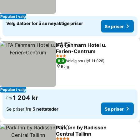
Populært valg
Velg datoer for å se nøyaktige priser
Se priser
IFA Fehmarn Hotel u.
Del
Legg til i favoritter
Ferien-Centrum
3 Stjerner
8,0
Veldig bra
11 026
Burg
Populært valg
1 204 kr
Fra
Se priser fra
5 nettsteder
Se priser
Park Inn by Radisson
Del
Legg til i favoritter
Central Tallinn