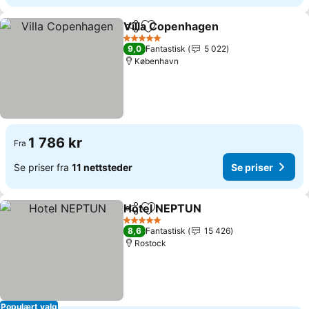
Villa Copenhagen
Del
Legg til i favoritter
5 Stjerner
9,0
Fantastisk
5 022
København
1 786 kr
Fra
Se priser fra
11 nettsteder
Se priser
Hotel NEPTUN
Del
Legg til i favoritter
5 Stjerner
8,6
Fantastisk
15 426
Rostock
Populært valg