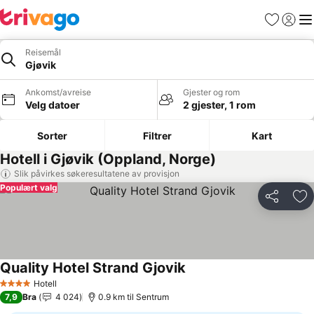
Favoritter
Logg i
Me
Reisemål
Gjøvik
Ankomst/avreise
Gjester og rom
Velg datoer
2 gjester, 1 rom
Sorter
Filtrer
Kart
Hotell i Gjøvik (Oppland, Norge)
Slik påvirkes søkeresultatene av provisjon
Populært valg
Del
Leg
Quality Hotel Strand Gjovik
Hotell
4 Stjerner
7,9
Bra
4 024
0.9 km til Sentrum