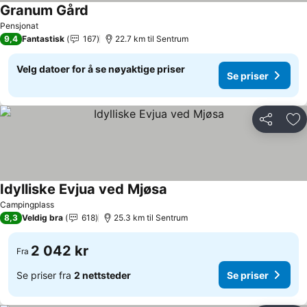
Granum Gård
Pensjonat
9,4
Fantastisk
167
22.7 km til Sentrum
Velg datoer for å se nøyaktige priser
Se priser
Del
Leg
Idylliske Evjua ved Mjøsa
Campingplass
8,3
Veldig bra
618
25.3 km til Sentrum
2 042 kr
Fra
Se priser fra
2 nettsteder
Se priser