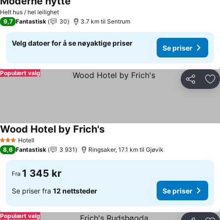
Moderne hytte
Helt hus / hel leilighet
9,7
Fantastisk
30
3.7 km til Sentrum
Velg datoer for å se nøyaktige priser
Se priser
Populært valg
Del
Leg
Wood Hotel by Frich's
Hotell
3 Stjerner
8,6
Fantastisk
3 931
Ringsaker, 17.1 km til Gjøvik
1 345 kr
Fra
Se priser fra
12 nettsteder
Se priser
Populært valg