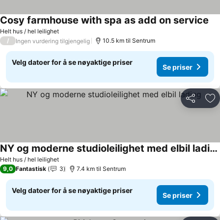
Cosy farmhouse with spa as add on service
Helt hus / hel leilighet
/
10.5 km til Sentrum
Ingen vurdering tilgjengelig
Velg datoer for å se nøyaktige priser
Se priser
Del
Leg
NY og moderne studioleilighet med elbil lading
Helt hus / hel leilighet
9,0
Fantastisk
3
7.4 km til Sentrum
Velg datoer for å se nøyaktige priser
Se priser