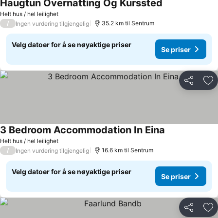
Haugtun Overnatting Og Kurssted
Helt hus / hel leilighet
/
35.2 km til Sentrum
Ingen vurdering tilgjengelig
Velg datoer for å se nøyaktige priser
Se priser
Del
Leg
3 Bedroom Accommodation In Eina
Helt hus / hel leilighet
/
16.6 km til Sentrum
Ingen vurdering tilgjengelig
Velg datoer for å se nøyaktige priser
Se priser
Del
Leg