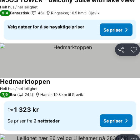
MJOS TOWER - Balcony Suite with lake view
Helt hus / hel leilighet
9,4
Fantastisk
46
Ringsaker, 16.5 km til Gjøvik
Velg datoer for å se nøyaktige priser
Se priser
Del
Leg
Hedmarktoppen
Helt hus / hel leilighet
7,9
Bra
244
Hamar, 19.8 km til Gjøvik
1 323 kr
Fra
Se priser fra
2 nettsteder
Se priser