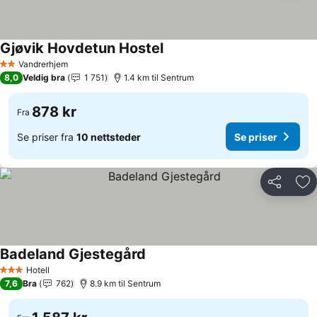
Gjøvik Hovdetun Hostel
Vandrerhjem
2 Stjerner
8,0
Veldig bra
1 751
1.4 km til Sentrum
878 kr
Fra
Se priser fra
10 nettsteder
Se priser
Del
Leg
Badeland Gjestegård
Hotell
3 Stjerner
7,6
Bra
762
8.9 km til Sentrum