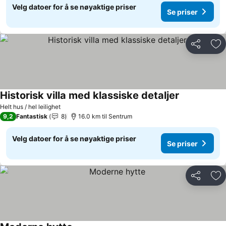
Velg datoer for å se nøyaktige priser
Se priser
Del
Leg
Historisk villa med klassiske detaljer
Helt hus / hel leilighet
9,2
Fantastisk
8
16.0 km til Sentrum
Velg datoer for å se nøyaktige priser
Se priser
Del
Leg