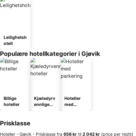
Leilighetsh
otell
Populære hotellkategorier i Gjøvik
Billige
Kjæledyrv
Hoteller
hoteller
ennlige
med
hoteller
parkering
Prisklasse
Hoteller - Gjøvik -
Prisklasse
fra
‎656 kr
til
‎2 042 kr
(price per night)