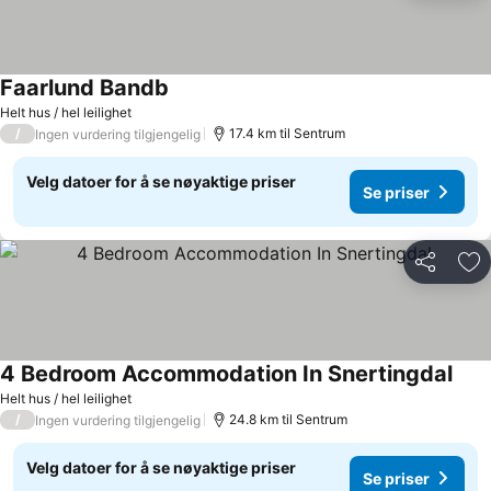
Faarlund Bandb
Helt hus / hel leilighet
/
17.4 km til Sentrum
Ingen vurdering tilgjengelig
Velg datoer for å se nøyaktige priser
Se priser
Del
Leg
4 Bedroom Accommodation In Snertingdal
Helt hus / hel leilighet
/
24.8 km til Sentrum
Ingen vurdering tilgjengelig
Velg datoer for å se nøyaktige priser
Se priser