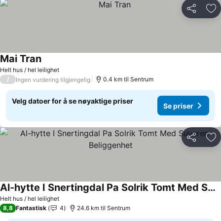
Del
Leg
Mai Tran
Helt hus / hel leilighet
/
0.4 km til Sentrum
Ingen vurdering tilgjengelig
Velg datoer for å se nøyaktige priser
Se priser
Del
Leg
Al-hytte I Snertingdal Pa Solrik Tomt Med Suveren Beliggenhet
Helt hus / hel leilighet
8,8
Fantastisk
4
24.6 km til Sentrum