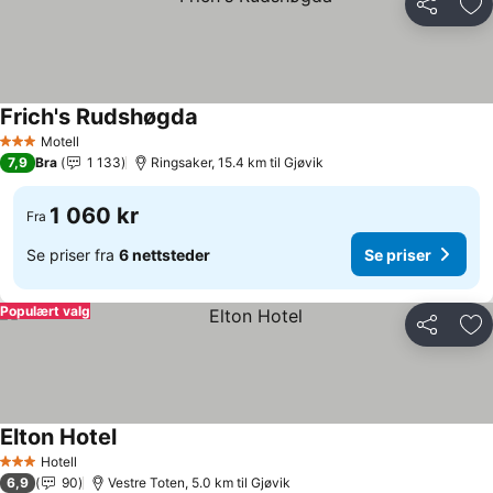
Del
Leg
Frich's Rudshøgda
Motell
3 Stjerner
7,9
Bra
1 133
Ringsaker, 15.4 km til Gjøvik
1 060 kr
Fra
Se priser fra
6 nettsteder
Se priser
Populært valg
Del
Leg
Elton Hotel
Hotell
3 Stjerner
6,9
90
Vestre Toten, 5.0 km til Gjøvik