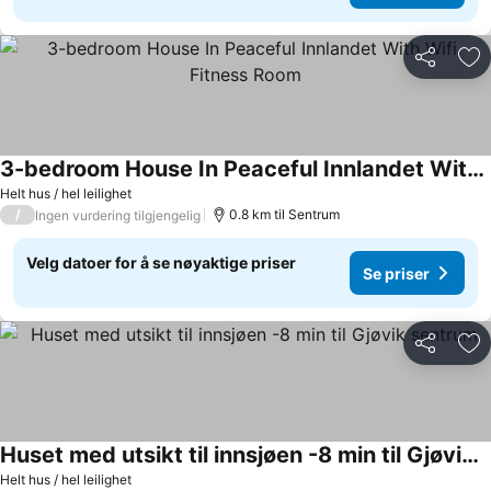
Del
Leg
3-bedroom House In Peaceful Innlandet With Wifi, Fitness Room
Helt hus / hel leilighet
/
0.8 km til Sentrum
Ingen vurdering tilgjengelig
Velg datoer for å se nøyaktige priser
Se priser
Del
Leg
Huset med utsikt til innsjøen -8 min til Gjøvik sentrum
Helt hus / hel leilighet