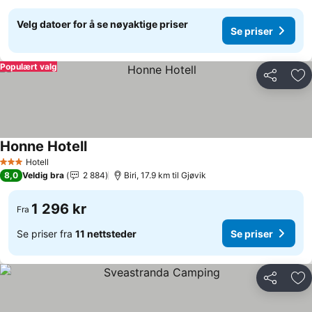
Velg datoer for å se nøyaktige priser
Se priser
Populært valg
Del
Leg
Honne Hotell
Hotell
3 Stjerner
8,0
Veldig bra
2 884
Biri, 17.9 km til Gjøvik
1 296 kr
Fra
Se priser fra
11 nettsteder
Se priser
Del
Leg