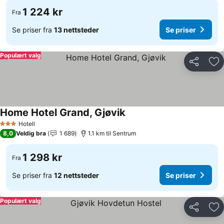
1 224 kr
Fra
Se priser fra
13 nettsteder
Se priser
Populært valg
Del
Leg
Home Hotel Grand, Gjøvik
Hotell
3 Stjerner
8,0
Veldig bra
1 689
1.1 km til Sentrum
1 298 kr
Fra
Se priser fra
12 nettsteder
Se priser
Populært valg
Del
Leg