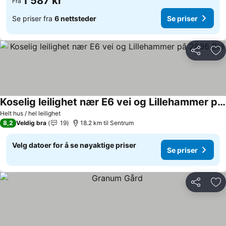
1 587 kr
Fra
Se priser fra
6 nettsteder
Se priser
Del
Leg
Koselig leilighet nær E6 vei og Lillehammer pâ 2836 Biri
Helt hus / hel leilighet
8,2
Veldig bra
19
18.2 km til Sentrum
Velg datoer for å se nøyaktige priser
Se priser
Del
Leg