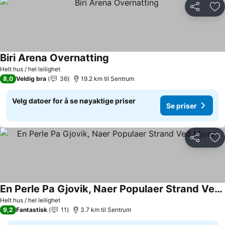
Del
Leg
Biri Arena Overnatting
Helt hus / hel leilighet
8,0
Veldig bra
36
19.2 km til Sentrum
Velg datoer for å se nøyaktige priser
Se priser
Del
Leg
En Perle Pa Gjovik, Naer Populaer Strand Ved Mjosa
Helt hus / hel leilighet
9,2
Fantastisk
11
3.7 km til Sentrum