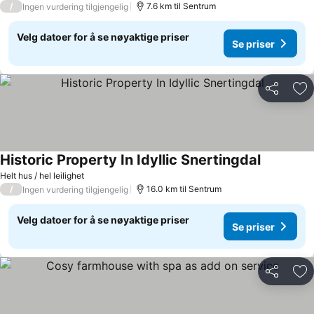
/
7.6 km til Sentrum
Ingen vurdering tilgjengelig
Velg datoer for å se nøyaktige priser
Se priser
Del
Leg
Historic Property In Idyllic Snertingdal
Helt hus / hel leilighet
/
16.0 km til Sentrum
Ingen vurdering tilgjengelig
Velg datoer for å se nøyaktige priser
Se priser
Del
Leg