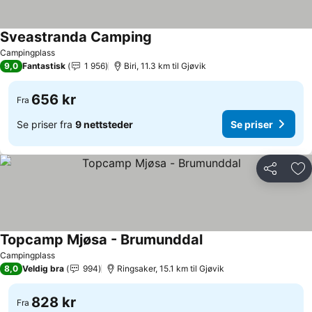
Sveastranda Camping
Campingplass
9,0
Fantastisk
1 956
Biri, 11.3 km til Gjøvik
656 kr
Fra
Se priser fra
9 nettsteder
Se priser
Del
Leg
Topcamp Mjøsa - Brumunddal
Campingplass
8,0
Veldig bra
994
Ringsaker, 15.1 km til Gjøvik
828 kr
Fra