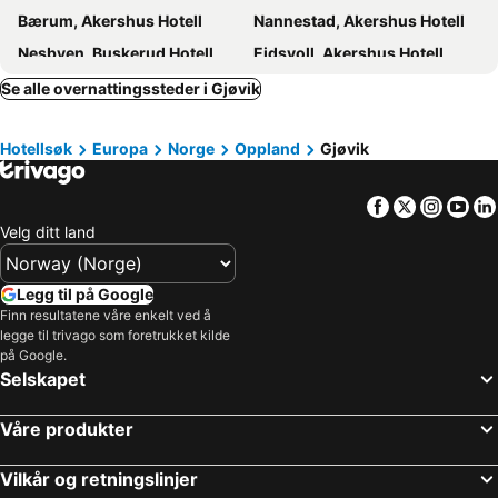
Bærum, Akershus Hotell
Nannestad, Akershus Hotell
Nesbyen, Buskerud Hotell
Eidsvoll, Akershus Hotell
Hurdal, Akershus Hotell
Skedsmo, Akershus Hotell
Se alle overnattingssteder i Gjøvik
Flå, Buskerud Hotell
Jevnaker, Oppland Hotell
Hotellsøk
Europa
Norge
Oppland
Gjøvik
Sørlia, Oppland Hotell
Biri, Oppland Hotell
Hole, Buskerud Hotell
Rena, Hedmark Hotell
Facebook
Twitter
Insta
Yo
Svingvoll, Oppland Hotell
Krødsherad, Buskerud Hotell
Velg ditt land
Lillehammer, Oppland Hotell
Hemsedal, Buskerud Hotell
Beitostølen, Oppland Hotell
Øyer, Oppland Hotell
Legg til på Google
Lom, Oppland Hotell
Fagernes, Oppland Hotell
Finn resultatene våre enkelt ved å
legge til trivago som foretrukket kilde
Dombås, Oppland Hotell
Oslo, Oslo Hotell
på Google.
Bergen, Hordaland Hotell
Trondheim, Sør-Trøndelag Hotell
Selskapet
Kristiansand, Vest-Agder Hotell
Stavanger, Rogaland Hotell
Våre produkter
Tromsø, Troms Hotell
Gardermoen, Akershus Hotell
Bodø, Nordland Hotell
Vilkår og retningslinjer