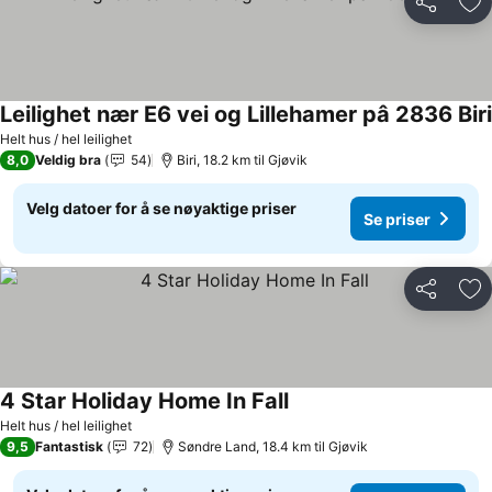
Del
Leg
Leilighet nær E6 vei og Lillehamer pâ 2836 Biri
Helt hus / hel leilighet
8,0
Veldig bra
54
Biri, 18.2 km til Gjøvik
Velg datoer for å se nøyaktige priser
Se priser
Del
Leg
4 Star Holiday Home In Fall
Helt hus / hel leilighet
9,5
Fantastisk
72
Søndre Land, 18.4 km til Gjøvik