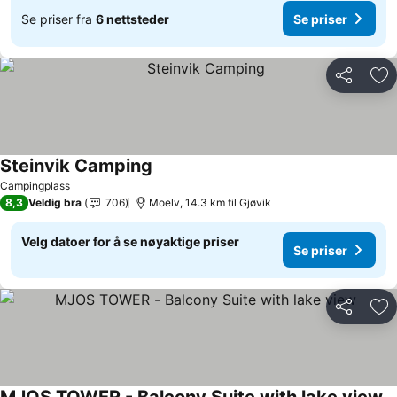
Se priser fra
6 nettsteder
Se priser
Del
Leg
Steinvik Camping
Campingplass
8,3
Veldig bra
706
Moelv, 14.3 km til Gjøvik
Velg datoer for å se nøyaktige priser
Se priser
Del
Leg