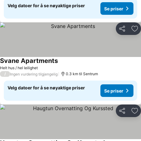
Velg datoer for å se nøyaktige priser
Se priser
Del
Leg
Svane Apartments
Helt hus / hel leilighet
/
0.3 km til Sentrum
Ingen vurdering tilgjengelig
Velg datoer for å se nøyaktige priser
Se priser
Del
Leg