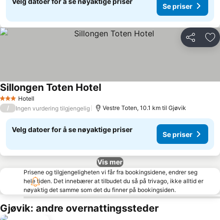
Velg datoer for å se nøyaktige priser
Se priser
Del
Leg
Sillongen Toten Hotel
Hotell
3 Stjerner
/
Vestre Toten, 10.1 km til Gjøvik
Ingen vurdering tilgjengelig
Velg datoer for å se nøyaktige priser
Se priser
Vis mer
Prisene og tilgjengeligheten vi får fra bookingsidene, endrer seg
hele tiden. Det innebærer at tilbudet du så på trivago, ikke alltid er
nøyaktig det samme som det du finner på bookingsiden.
Gjøvik: andre overnattingssteder