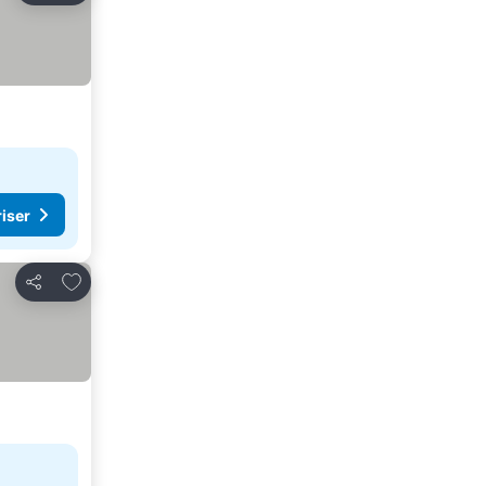
riser
Legg til i favoritter
Del