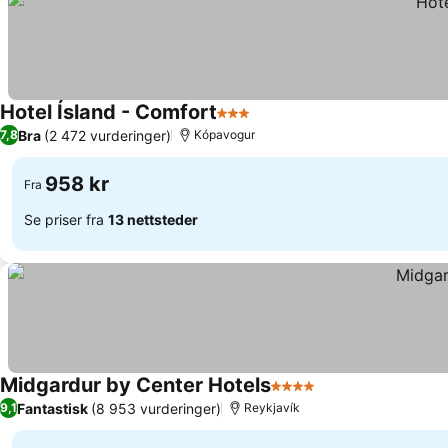
Hotel Ísland - Comfort
3 Stjerner
Bra
(2 472 vurderinger)
7,8
Kópavogur
958 kr
Fra
Se priser fra
13 nettsteder
Midgardur by Center Hotels
4 Stjerner
Fantastisk
(8 953 vurderinger)
9,1
Reykjavík