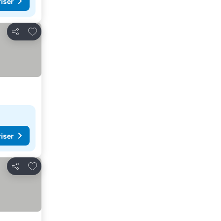
riser
Legg til i favoritter
Del
riser
Legg til i favoritter
Del