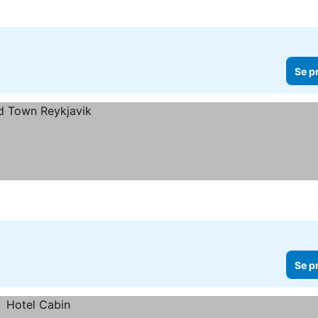
Se p
Se p