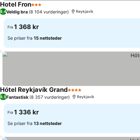
Hotel Fron
3 Stjerner
Veldig bra
(8 104 vurderinger)
8,4
Reykjavík
1 368 kr
Fra
Se priser fra
15 nettsteder
Hótel Reykjavík Grand
4 Stjerner
Fantastisk
(8 357 vurderinger)
8,5
Reykjavík
1 336 kr
Fra
Se priser fra
13 nettsteder