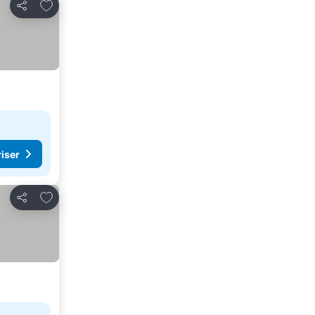
Legg til i favoritter
Del
riser
Legg til i favoritter
Del