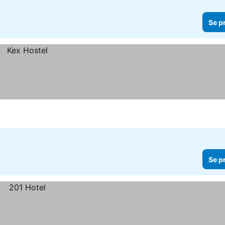
Se p
Se p