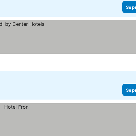
Se p
Se p