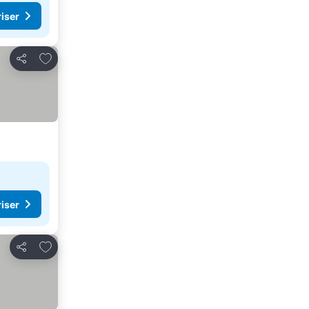
riser
Legg til i favoritter
Del
riser
Legg til i favoritter
Del