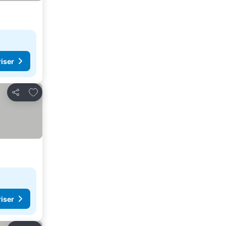
riser
Legg til i favoritter
Del
riser