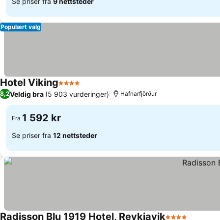
Se priser fra
9 nettsteder
Populært valg
Hotel Viking
4 Stjerner
Veldig bra
(5 903 vurderinger)
8,2
Hafnarfjörður
1 592 kr
Fra
Se priser fra
12 nettsteder
Radisson Blu 1919 Hotel, Reykjavik