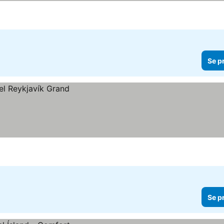
Se p
Se p