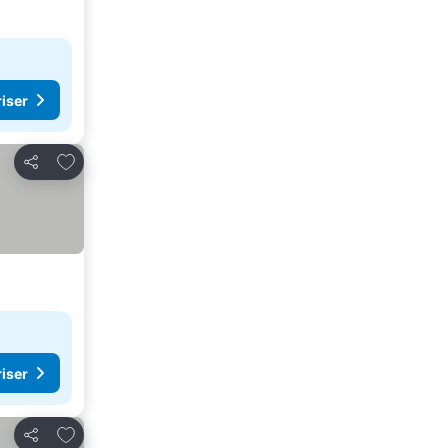
riser
Legg til i favoritter
Del
riser
Legg til i favoritter
Del