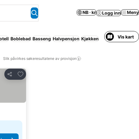
NB · kr
Meny
Logg inn
Vis kart
otell
Boblebad
Basseng
Halvpensjon
Kjøkken
Slik påvirkes søkeresultatene av provisjon
Legg til i favoritter
Del