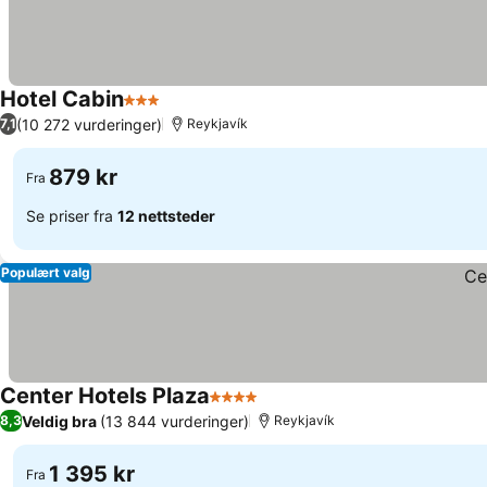
Hotel Cabin
3 Stjerner
(10 272 vurderinger)
7,1
Reykjavík
879 kr
Fra
Se priser fra
12 nettsteder
Populært valg
Center Hotels Plaza
4 Stjerner
Veldig bra
(13 844 vurderinger)
8,3
Reykjavík
1 395 kr
Fra