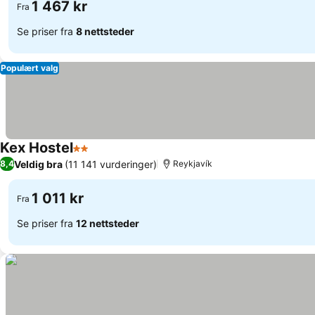
1 467 kr
Fra
Se priser fra
8 nettsteder
Populært valg
Kex Hostel
2 Stjerner
Veldig bra
(11 141 vurderinger)
8,4
Reykjavík
1 011 kr
Fra
Se priser fra
12 nettsteder