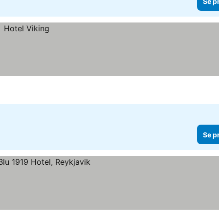
Se p
Se p