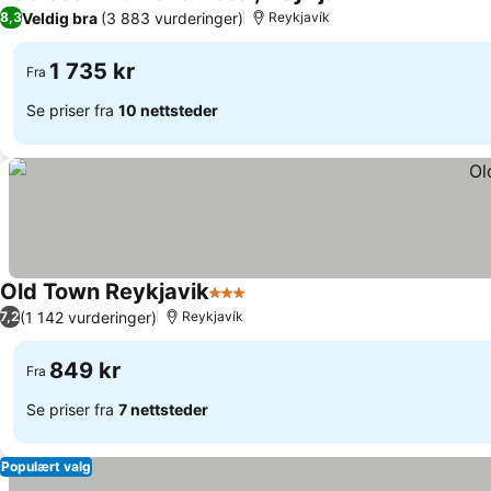
4 Stjerner
Veldig bra
(3 883 vurderinger)
8,3
Reykjavík
1 735 kr
Fra
Se priser fra
10 nettsteder
Old Town Reykjavik
3 Stjerner
(1 142 vurderinger)
7,2
Reykjavík
849 kr
Fra
Se priser fra
7 nettsteder
Populært valg