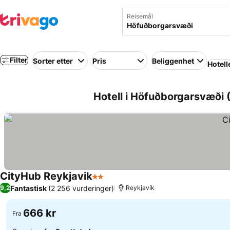
Reisemål
Filter
Sorter etter
Pris
Beliggenhet
Hotell
Hotell i Höfuðborgarsvæði (
CityHub Reykjavik
2 Stjerner
Fantastisk
(2 256 vurderinger)
9,2
Reykjavík
666 kr
Fra