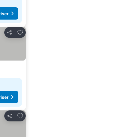
riser
Legg til i favoritter
Del
riser
Legg til i favoritter
Del