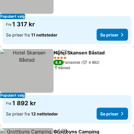
Populært valg
1 317 kr
Fra
Se priser fra
11 nettsteder
Se priser
Hotel Skansen Båstad
Del
Legg til i favoritter
Se p
4 Stjerner
8,8
Fantastisk
4 882
Båstad
Populært valg
1 892 kr
Fra
Se priser fra
12 nettsteder
Se priser
Grottbyns Camping