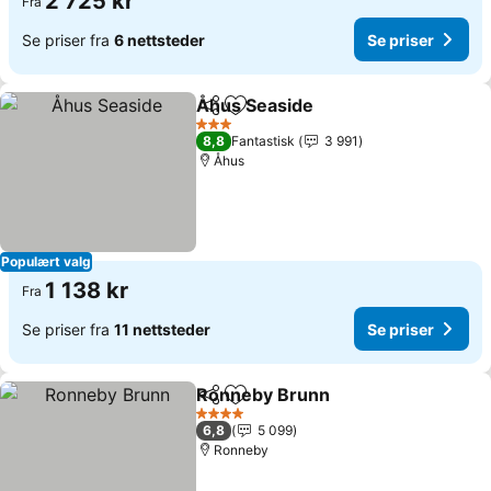
2 725 kr
Fra
Se priser fra
6 nettsteder
Se priser
Åhus Seaside
Del
Legg til i favoritter
Se priser
3 Stjerner
8,8
Fantastisk
3 991
Åhus
Populært valg
1 138 kr
Fra
Se priser fra
11 nettsteder
Se priser
Ronneby Brunn
Del
Legg til i favoritter
Se priser
4 Stjerner
6,8
5 099
Ronneby