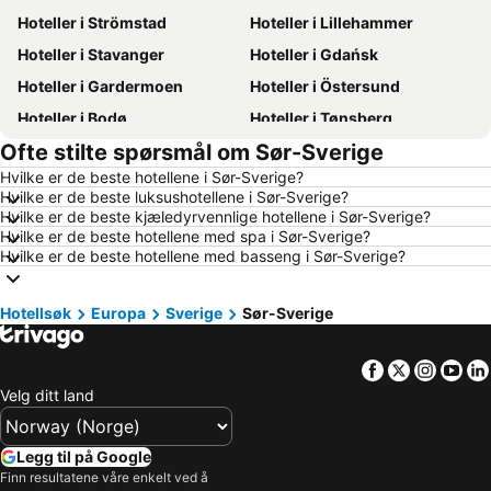
Hoteller i Strömstad
Hoteller i Lillehammer
Hoteller i Stavanger
Hoteller i Gdańsk
Hoteller i Gardermoen
Hoteller i Östersund
Hoteller i Bodø
Hoteller i Tønsberg
Ofte stilte spørsmål om Sør-Sverige
Hoteller i Tromsø
Hoteller i Hamar
Hvilke er de beste hotellene i Sør-Sverige?
Hoteller i Karlstad
Hoteller i Roma
Hvilke er de beste luksushotellene i Sør-Sverige?
Hoteller i Sandefjord
Hoteller i Ålesund
Hvilke er de beste kjæledyrvennlige hotellene i Sør-Sverige?
Hvilke er de beste hotellene med spa i Sør-Sverige?
Hoteller i Geilo
Hoteller i Fredrikstad
Hvilke er de beste hotellene med basseng i Sør-Sverige?
Hoteller i Arendal
Hoteller i Sverige
Hoteller i Norge
Hoteller i Mauritius
Hotellsøk
Europa
Sverige
Sør-Sverige
Hoteller i Danmark
Hoteller i Malta
Facebook
Twitter
Insta
Yo
Hoteller i Tenerife
Hoteller i Spania
Velg ditt land
Hoteller i Phuket
Hoteller i Kroatia
Hoteller i Västra Götalands län
Hoteller i Koh Samui
Legg til på Google
Hoteller i Kypros
Hoteller i Italia
Finn resultatene våre enkelt ved å