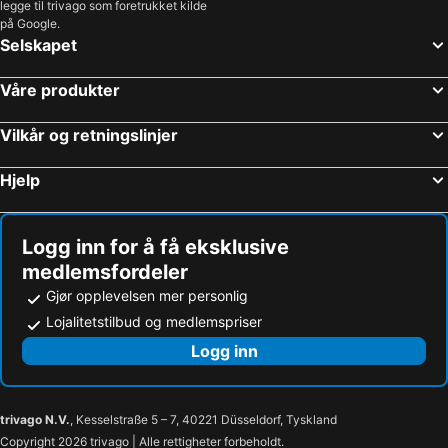
legge til trivago som foretrukket kilde
Hoteller i Amalfikysten
Hoteller i Maldivene
på Google.
Hoteller i Split-Dalmatien
Hoteller i Gardasjøen
Selskapet
Hoteller i Lübecker Bucht
Hoteller i Sørlandet
Våre produkter
Vilkår og retningslinjer
Hjelp
Logg inn for å få eksklusive
medlemsfordeler
Gjør opplevelsen mer personlig
Lojalitetstilbud og medlemspriser
Logg inn
trivago N.V.
, Kesselstraße 5 – 7, 40221 Düsseldorf, Tyskland
Copyright 2026 trivago | Alle rettigheter forbeholdt.