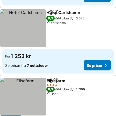
Hotel Carlshamn
Del
Legg til i favoritter
Se priser
8,3
Veldig bra
3 375
Karlshamn
1 253 kr
Fra
Se priser fra
7 nettsteder
Se priser
Elisefarm
Del
Legg til i favoritter
Se priser
4 Stjerner
8,3
Veldig bra
1 706
Höör