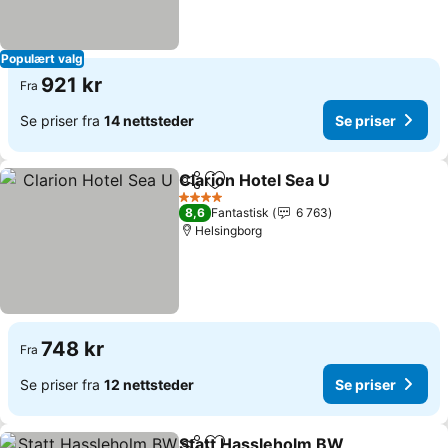
Populært valg
921 kr
Fra
Se priser fra
14 nettsteder
Se priser
Clarion Hotel Sea U
Del
Legg til i favoritter
Se pris
4 Stjerner
8,6
Fantastisk
6 763
Helsingborg
748 kr
Fra
Se priser fra
12 nettsteder
Se priser
Statt Hassleholm BW