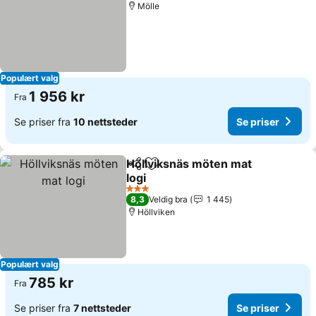
Mölle
Populært valg
1 956 kr
Fra
Se priser fra
10 nettsteder
Se priser
Höllviksnäs möten mat
Del
Legg til i favoritter
logi
Se priser
3 Stjerner
8,3
Veldig bra
1 445
Höllviken
Populært valg
785 kr
Fra
Se priser fra
7 nettsteder
Se priser