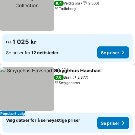
Collection
Se priser
8,4
Veldig bra
2 560
Trelleborg
1 025 kr
Fra
Se priser fra
12 nettsteder
Se priser
Smygehus Havsbad
Del
Legg til i favoritter
Se pri
7,6
Bra
2 377
Smygehamn
Populært valg
Velg datoer for å se nøyaktige priser
Se priser