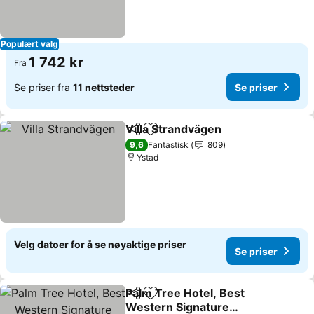
Populært valg
1 742 kr
Fra
Se priser fra
11 nettsteder
Se priser
Villa Strandvägen
Del
Legg til i favoritter
Se priser
9,6
Fantastisk
809
Ystad
Velg datoer for å se nøyaktige priser
Se priser
Palm Tree Hotel, Best
Del
Legg til i favoritter
Western Signature