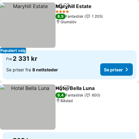
Maryhill Estate
Del
Legg til i favoritter
Se priser
4 Stjerner
8,5
Fantastisk
1 205
Glumslöv
Populært valg
2 331 kr
Fra
Se priser fra
8 nettsteder
Se priser
Hotel Bella Luna
Del
Legg til i favoritter
Se priser
9,4
Fantastisk
600
Båstad