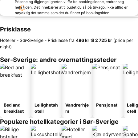
Prisene og tilgjengeligheten vi får fra bookingsidene, endrer seg
hele tiden. Det innebærer at tilbudet du så på trivago, ikke alltid er
nøyaktig det samme som det du finner på bookingsiden.
Prisklasse
Hoteller - Sør-Sverige -
Prisklasse
fra
‎486 kr
til
‎2 725 kr
(price per
night)
Sør-Sverige: andre overnattingssteder
Bed and
Leilighetsh
Vandrerhje
Pensjonat
Leili
breakfast
otell
m
otell
Populære hotellkategorier i Sør-Sverige