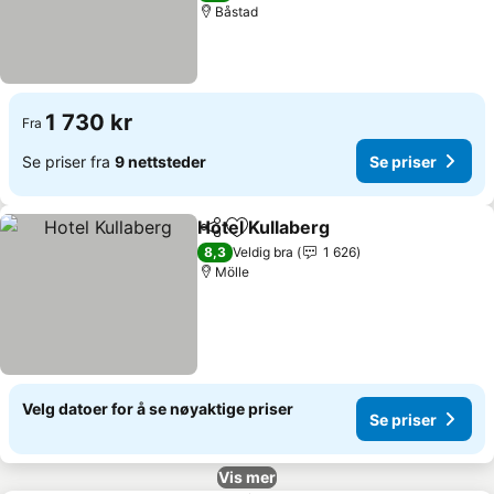
Båstad
1 730 kr
Fra
Se priser fra
9 nettsteder
Se priser
Hotel Kullaberg
Del
Legg til i favoritter
Se priser
8,3
Veldig bra
1 626
Mölle
Velg datoer for å se nøyaktige priser
Se priser
Vis mer