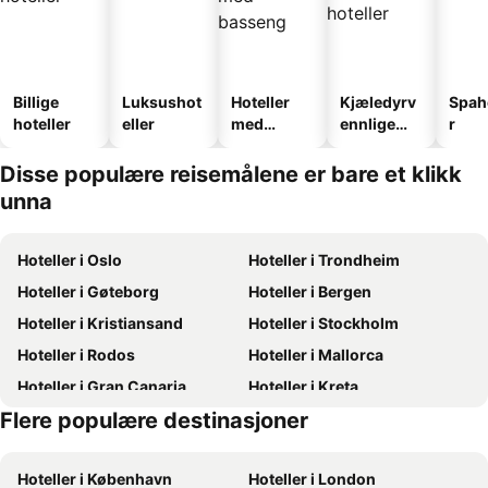
Billige
Luksushot
Hoteller
Kjæledyrv
Spah
hoteller
eller
med
ennlige
r
basseng
hoteller
Disse populære reisemålene er bare et klikk
unna
Hoteller i Oslo
Hoteller i Trondheim
Hoteller i Gøteborg
Hoteller i Bergen
Hoteller i Kristiansand
Hoteller i Stockholm
Hoteller i Rodos
Hoteller i Mallorca
Hoteller i Gran Canaria
Hoteller i Kreta
Flere populære destinasjoner
Hoteller i Oslo
Hoteller i Hellas
Hoteller i København
Hoteller i London