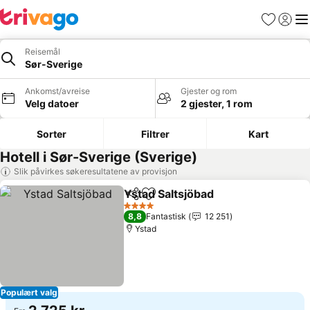
Favoritter
Logg i
Me
Reisemål
Sør-Sverige
Ankomst/avreise
Gjester og rom
Velg datoer
2 gjester, 1 rom
Sorter
Filtrer
Kart
Hotell i Sør-Sverige (Sverige)
Slik påvirkes søkeresultatene av provisjon
Ystad Saltsjöbad
Del
Legg til i favoritter
Se priser
4 Stjerner
8,8
Fantastisk
12 251
Ystad
Populært valg