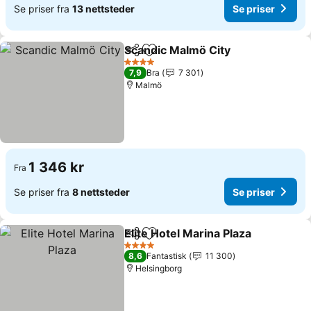
Se priser fra
13 nettsteder
Se priser
Scandic Malmö City
Del
Legg til i favoritter
Se pris
4 Stjerner
7,9
Bra
7 301
Malmö
1 346 kr
Fra
Se priser fra
8 nettsteder
Se priser
Elite Hotel Marina Plaza
Del
Legg til i favoritter
Se 
4 Stjerner
8,6
Fantastisk
11 300
Helsingborg