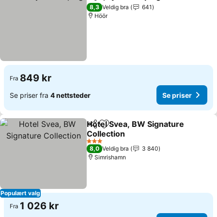
Del
Legg til i favoritter
Se pris
8,3
Veldig bra
641
Höör
849 kr
Fra
Se priser fra
4 nettsteder
Se priser
Hotel Svea, BW Signature
Del
Legg til i favoritter
Collection
Se priser
3 Stjerner
8,0
Veldig bra
3 840
Simrishamn
Populært valg
1 026 kr
Fra