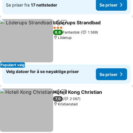
Se priser fra
17 nettsteder
Se priser
Löderups Strandbad
Del
Legg til i favoritter
Se pri
3 Stjerner
8,6
Fantastisk
1 569
Löderup
Populært valg
Velg datoer for å se nøyaktige priser
Se priser
Hotell Kong Christian
Del
Legg til i favoritter
Se pr
7,0
2 067
Kristianstad