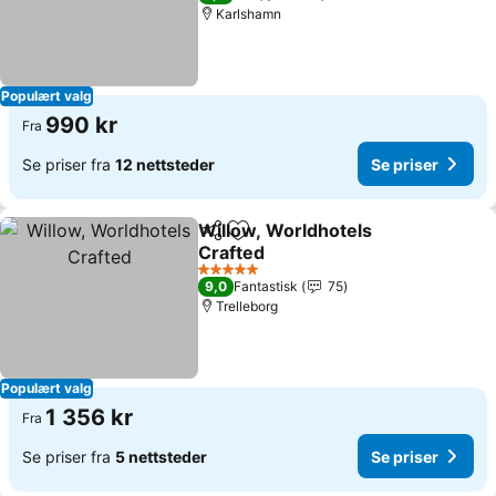
Karlshamn
Populært valg
990 kr
Fra
Se priser fra
12 nettsteder
Se priser
Willow, Worldhotels
Del
Legg til i favoritter
Crafted
Se priser
5 Stjerner
9,0
Fantastisk
75
Trelleborg
Populært valg
1 356 kr
Fra
Se priser fra
5 nettsteder
Se priser