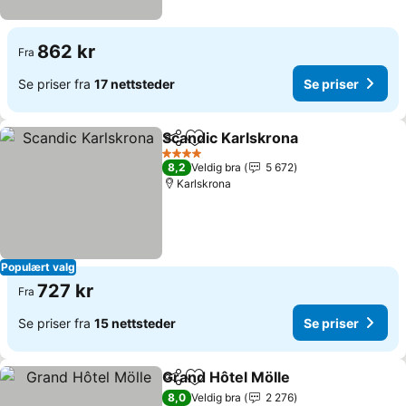
862 kr
Fra
Se priser fra
17 nettsteder
Se priser
Scandic Karlskrona
Del
Legg til i favoritter
Se pris
4 Stjerner
8,2
Veldig bra
5 672
Karlskrona
Populært valg
727 kr
Fra
Se priser fra
15 nettsteder
Se priser
Grand Hôtel Mölle
Del
Legg til i favoritter
Se prise
8,0
Veldig bra
2 276