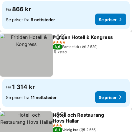
866 kr
Fra
Se priser fra
8 nettsteder
Se priser
Fritiden Hotell & Kongress
Del
Legg til i favoritter
4 Stjerner
8,6
Fantastisk
2 529
Ystad
1 314 kr
Fra
Se priser fra
11 nettsteder
Se priser
Hotell och Restaurang
Del
Legg til i favoritter
Hovs Hallar
Se priser
3 Stjerner
8,1
Veldig bra
2 556