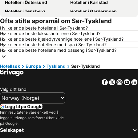
Hoteller i Östersund
Hoteller i Karlstad
Hoteller i Tønsberg
Hoteller i Gardermoen
Ofte stilte spørsmål om Sør-Tyskland
Hoteller i Hamar
Hoteller i Bodø
Hvilke er de beste hotellene i Sør-Tyskland?
Hoteller i Geilo
Hoteller i Arendal
Hvilke er de beste luksushotellene i Sør-Tyskland?
Hoteller i Ålesund
Hoteller i Fredrikstad
Hvilke er de beste kjæledyrvennlige hotellene i Sør-Tyskland?
Hvilke er de beste hotellene med spa i Sør-Tyskland?
Hoteller i Sandefjord
Hoteller i Aalborg
Hvilke er de beste hotellene med basseng i Sør-Tyskland?
Hoteller i Roma
Hoteller i Norge
Hoteller i Hellas
Hoteller i Danmark
Hotellsøk
Europa
Tyskland
Sør-Tyskland
Hoteller i Koh Samui
Hoteller i Västra Götalands län
Facebook
Twitter
Insta
Yo
Hoteller i Sørlandet
Hoteller i Spania
Velg ditt land
Hoteller i Gardasjøen
Hoteller i Malta
Hoteller i Region Nordjylland
Hoteller i Kypros
Legg til på Google
Hoteller i Tenerife
Hoteller i Italia
Finn resultatene våre enkelt ved å
legge til trivago som foretrukket kilde
Hoteller i Kroatia
Hoteller i Split-Dalmatien
på Google.
Hoteller i Maldivene
Hoteller i Phuket
Selskapet
Hoteller i Lofoten
Hoteller i Telemark