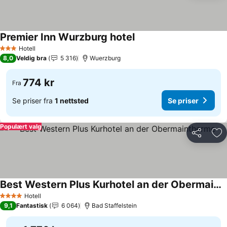
Premier Inn Wurzburg hotel
Se priser
Hotell
3 Stjerner
8,0
Veldig bra
5 316
Wuerzburg
774 kr
Fra
Se priser fra
1 nettsted
Se priser
Populært valg
Del
Leg
Best Western Plus Kurhotel an der Obermaintherme
Se priser
Hotell
4 Stjerner
9,1
Fantastisk
6 064
Bad Staffelstein