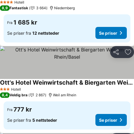
Hotell
4 Stjerner
8,9
Fantastisk
3 664
Niedernberg
1 685 kr
Fra
Se priser fra
12 nettsteder
Se priser
Del
Leg
Ott's Hotel Weinwirtschaft & Biergarten Weil am Rhein/Basel
Se priser
Hotell
3 Stjerner
8,4
Veldig bra
2 867
Weil am Rhein
777 kr
Fra
Se priser fra
5 nettsteder
Se priser