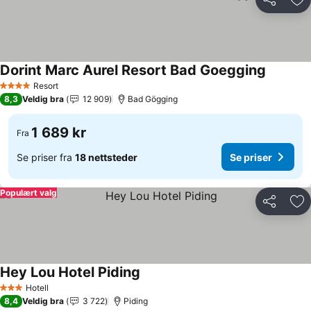
Del
Leg
Dorint Marc Aurel Resort Bad Goegging
Se prise
Resort
4 Stjerner
8,3
Veldig bra
12 909
Bad Gögging
1 689 kr
Fra
Se priser fra
18 nettsteder
Se priser
Populært valg
Del
Leg
Hey Lou Hotel Piding
Se priser
Hotell
3 Stjerner
8,4
Veldig bra
3 722
Piding