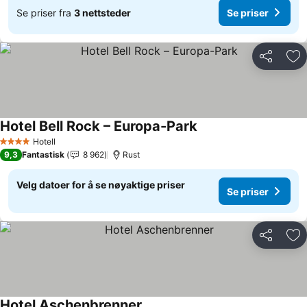
Se priser fra
3 nettsteder
Se priser
Del
Leg
Hotel Bell Rock – Europa-Park
Se priser
Hotell
4 Stjerner
9,3
Fantastisk
8 962
Rust
Velg datoer for å se nøyaktige priser
Se priser
Del
Leg
Hotel Aschenbrenner