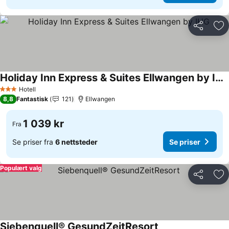
Del
Leg
Holiday Inn Express & Suites Ellwangen by IHG
Se priser
Hotell
3 Stjerner
8,8
Fantastisk
121
Ellwangen
1 039 kr
Fra
Se priser fra
6 nettsteder
Se priser
Populært valg
Del
Leg
Siebenquell® GesundZeitResort