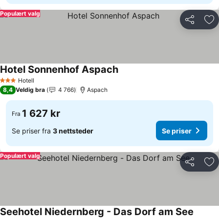
Populært valg
Del
Leg
Hotel Sonnenhof Aspach
Se priser
Hotell
3 Stjerner
8,4
Veldig bra
4 766
Aspach
1 627 kr
Fra
Se priser fra
3 nettsteder
Se priser
Populært valg
Del
Leg
Seehotel Niedernberg - Das Dorf am See
Se pris