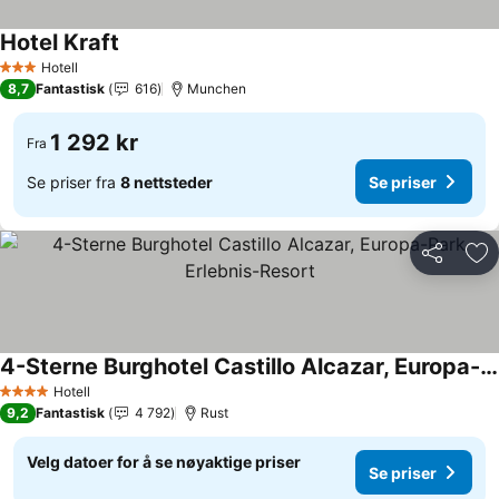
Hotel Kraft
Se priser
Hotell
3 Stjerner
8,7
Fantastisk
616
Munchen
1 292 kr
Fra
Se priser fra
8 nettsteder
Se priser
Del
Leg
4-Sterne Burghotel Castillo Alcazar, Europa-Park Erlebnis-Resort
Se priser
Hotell
4 Stjerner
9,2
Fantastisk
4 792
Rust
Velg datoer for å se nøyaktige priser
Se priser