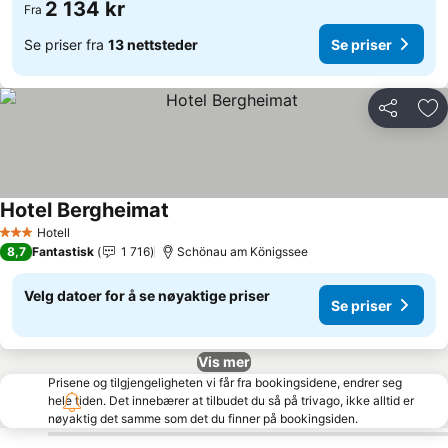
2 134 kr
Fra
Se priser fra
13 nettsteder
Se priser
Del
Leg
Hotel Bergheimat
Se priser
Hotell
3 Stjerner
8,7
Fantastisk
1 716
Schönau am Königssee
Velg datoer for å se nøyaktige priser
Se priser
Vis mer
Prisene og tilgjengeligheten vi får fra bookingsidene, endrer seg
hele tiden. Det innebærer at tilbudet du så på trivago, ikke alltid er
nøyaktig det samme som det du finner på bookingsiden.