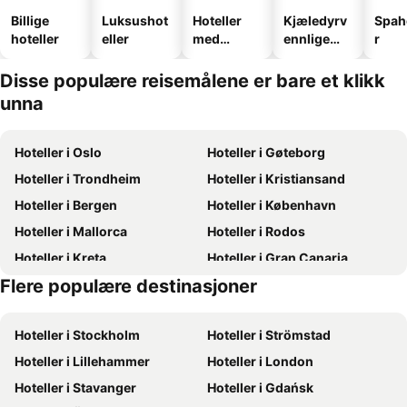
Billige
Luksushot
Hoteller
Kjæledyrv
Spah
hoteller
eller
med
ennlige
r
basseng
hoteller
Disse populære reisemålene er bare et klikk
unna
Hoteller i Oslo
Hoteller i Gøteborg
Hoteller i Trondheim
Hoteller i Kristiansand
Hoteller i Bergen
Hoteller i København
Hoteller i Mallorca
Hoteller i Rodos
Hoteller i Kreta
Hoteller i Gran Canaria
Flere populære destinasjoner
Hoteller i Sverige
Hoteller i Oslo
Hoteller i Stockholm
Hoteller i Strömstad
Hoteller i Lillehammer
Hoteller i London
Hoteller i Stavanger
Hoteller i Gdańsk