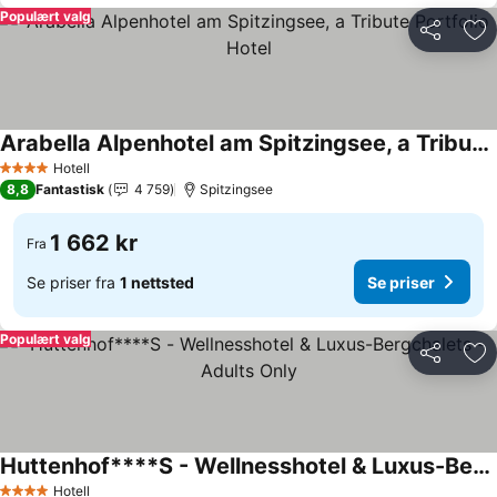
Populært valg
Del
Leg
Arabella Alpenhotel am Spitzingsee, a Tribute Portfolio Hotel
Se priser
Hotell
4 Stjerner
8,8
Fantastisk
4 759
Spitzingsee
1 662 kr
Fra
Se priser fra
1 nettsted
Se priser
Populært valg
Del
Leg
Huttenhof****S - Wellnesshotel & Luxus-Bergchalets - Adults Only
Se priser
Hotell