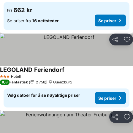
662 kr
Fra
Se priser fra
16 nettsteder
Se priser
Del
Leg
LEGOLAND Feriendorf
Se priser
Hotell
3 Stjerner
8,8
Fantastisk
2 758
Guenzburg
Velg datoer for å se nøyaktige priser
Se priser
Del
Leg