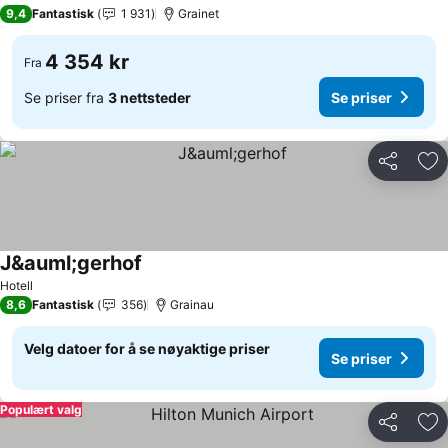
4 Stjerner
9,4
Fantastisk
1 931
Grainet
4 354 kr
Fra
Se priser fra
3 nettsteder
Se priser
Del
Leg
J&auml;gerhof
Se priser
Hotell
8,6
Fantastisk
356
Grainau
Velg datoer for å se nøyaktige priser
Se priser
Populært valg
Del
Leg