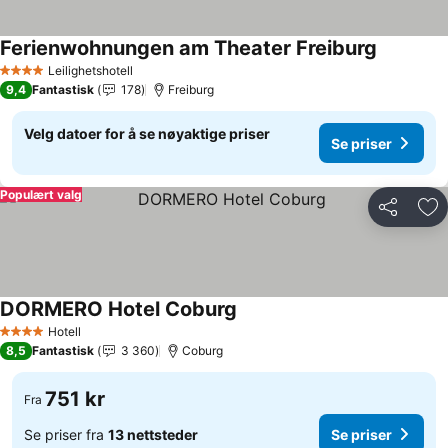
Ferienwohnungen am Theater Freiburg
Se priser
Leilighetshotell
4 Stjerner
9,4
Fantastisk
178
Freiburg
Velg datoer for å se nøyaktige priser
Se priser
Populært valg
Del
Leg
DORMERO Hotel Coburg
Se priser
Hotell
4 Stjerner
8,5
Fantastisk
3 360
Coburg
751 kr
Fra
Se priser fra
13 nettsteder
Se priser