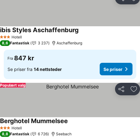
Del
Leg
ibis Styles Aschaffenburg
Se priser
Hotell
3 Stjerner
8,6
Fantastisk
3 237
Aschaffenburg
847 kr
Fra
Se priser fra
14 nettsteder
Se priser
Populært valg
Del
Leg
Berghotel Mummelsee
Se priser
Hotell
3 Stjerner
8,8
Fantastisk
6 726
Seebach