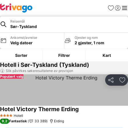
Favoritter
Logg i
Me
Reisemål
Sør-Tyskland
Ankomst/avreise
Gjester og rom
Velg datoer
2 gjester, 1 rom
Sorter
Filtrer
Kart
Hotell i Sør-Tyskland (Tyskland)
Slik påvirkes søkeresultatene av provisjon
Populært valg
Del
Leg
Hotel Victory Therme Erding
Se priser
Hotell
4 Stjerner
9,2
Fantastisk
33 389
Erding