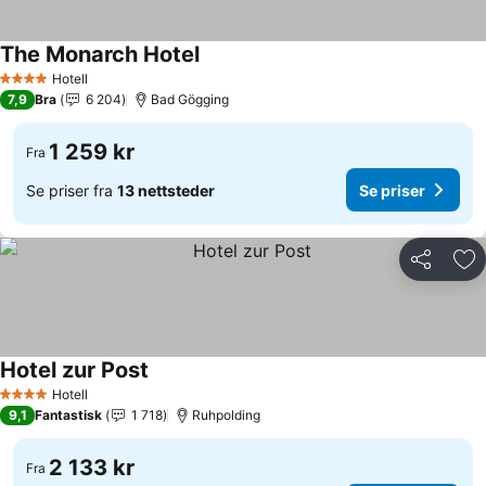
The Monarch Hotel
Se priser
Hotell
4 Stjerner
7,9
Bra
6 204
Bad Gögging
1 259 kr
Fra
Se priser fra
13 nettsteder
Se priser
Del
Leg
Hotel zur Post
Se priser
Hotell
4 Stjerner
9,1
Fantastisk
1 718
Ruhpolding
2 133 kr
Fra