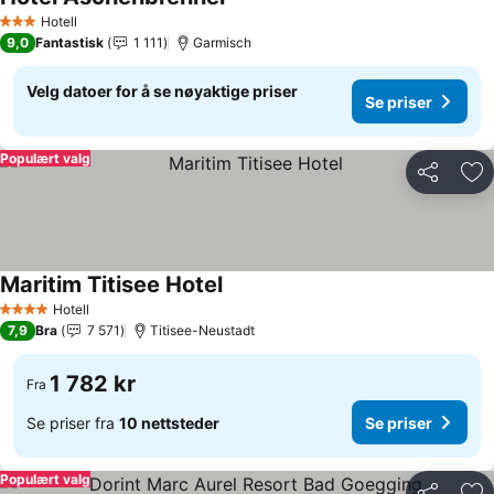
Se priser
Hotell
3 Stjerner
9,0
Fantastisk
1 111
Garmisch
Velg datoer for å se nøyaktige priser
Se priser
Populært valg
Del
Leg
Maritim Titisee Hotel
Se priser
Hotell
4 Stjerner
7,9
Bra
7 571
Titisee-Neustadt
1 782 kr
Fra
Se priser fra
10 nettsteder
Se priser
Populært valg