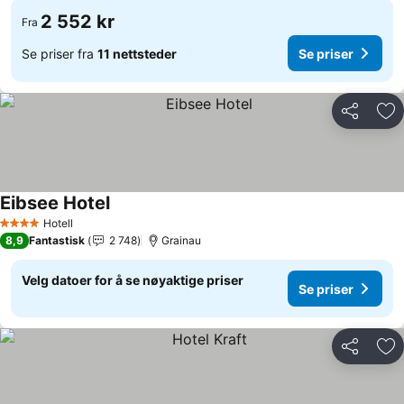
2 552 kr
Fra
Se priser fra
11 nettsteder
Se priser
Del
Leg
Eibsee Hotel
Se priser
Hotell
4 Stjerner
8,9
Fantastisk
2 748
Grainau
Velg datoer for å se nøyaktige priser
Se priser
Del
Leg