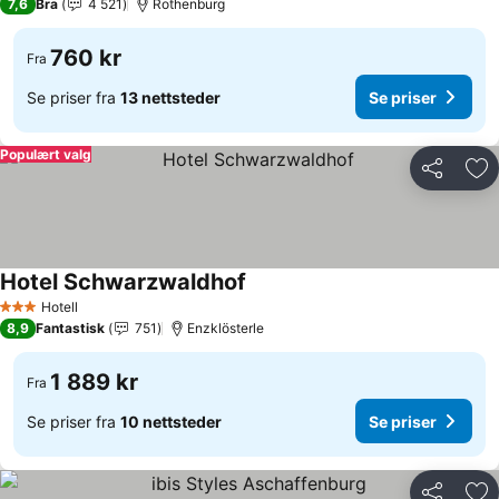
7,6
Bra
4 521
Rothenburg
760 kr
Fra
Se priser fra
13 nettsteder
Se priser
Populært valg
Del
Leg
Hotel Schwarzwaldhof
Se priser
Hotell
3 Stjerner
8,9
Fantastisk
751
Enzklösterle
1 889 kr
Fra
Se priser fra
10 nettsteder
Se priser