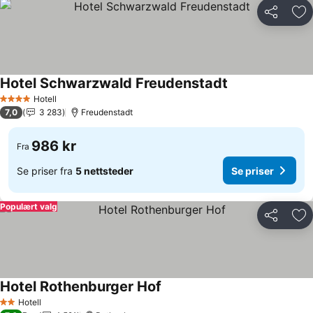
Del
Leg
Hotel Schwarzwald Freudenstadt
Se priser
Hotell
4 Stjerner
7,0
3 283
Freudenstadt
986 kr
Fra
Se priser fra
5 nettsteder
Se priser
Populært valg
Del
Leg
Hotel Rothenburger Hof
Se priser
Hotell
2 Stjerner