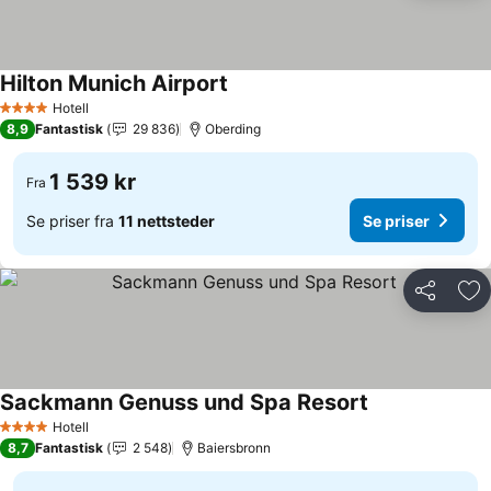
Hilton Munich Airport
Se priser
Hotell
4 Stjerner
8,9
Fantastisk
29 836
Oberding
1 539 kr
Fra
Se priser fra
11 nettsteder
Se priser
Del
Leg
Sackmann Genuss und Spa Resort
Se priser
Hotell
4 Stjerner
8,7
Fantastisk
2 548
Baiersbronn