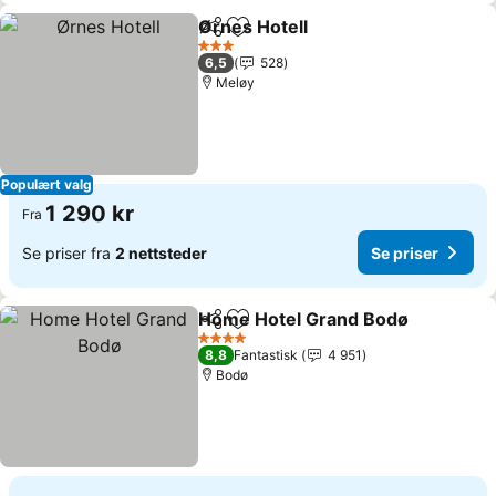
Ørnes Hotell
Del
Legg til i favoritter
Se priser
3 Stjerner
6,5
528
Meløy
Populært valg
1 290 kr
Fra
Se priser fra
2 nettsteder
Se priser
Home Hotel Grand Bodø
Del
Legg til i favoritter
Se
4 Stjerner
8,8
Fantastisk
4 951
Bodø