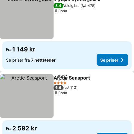
Del
Legg til i favoritter
Se pri
8,4
Veldig bra
475
Bodø
1 149 kr
Fra
Se priser fra
7 nettsteder
Se priser
Arctic Seasport
Del
Legg til i favoritter
Se priser
4 Stjerner
6,6
113
Bodø
2 592 kr
Fra