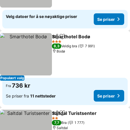
Velg datoer for å se nøyaktige priser
Se priser
Smarthotel Bodø
Del
Legg til i favoritter
Se priser
3 Stjerner
8,3
Veldig bra
7 991
Bodø
Populært valg
736 kr
Fra
Se priser fra
11 nettsteder
Se priser
Saltdal Turistsenter
Del
Legg til i favoritter
Se pri
2 Stjerner
7,7
Bra
1 777
Saltdal