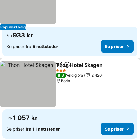
Populært valg
933 kr
Fra
Se priser fra
5 nettsteder
Se priser
Thon Hotel Skagen
Del
Legg til i favoritter
Se pris
3 Stjerner
8,3
Veldig bra
2 426
Bodø
1 057 kr
Fra
Se priser fra
11 nettsteder
Se priser