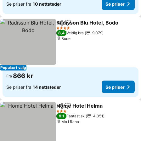
Se priser fra
10 nettsteder
Se priser
Radisson Blu Hotel, Bodo
Del
Legg til i favoritter
S
4 Stjerner
8,4
Veldig bra
9 079
Bodø
Populært valg
866 kr
Fra
Se priser fra
14 nettsteder
Se priser
Home Hotel Helma
Del
Legg til i favoritter
Se pris
3 Stjerner
9,1
Fantastisk
4 051
Mo i Rana