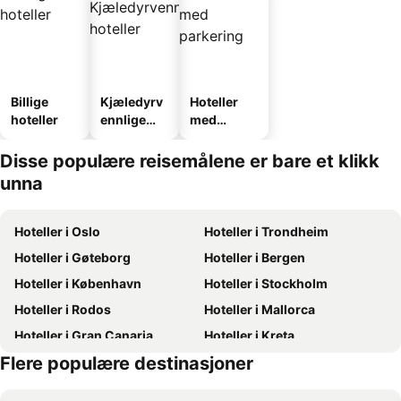
Billige
Kjæledyrv
Hoteller
hoteller
ennlige
med
hoteller
parkering
Disse populære reisemålene er bare et klikk
unna
Hoteller i Oslo
Hoteller i Trondheim
Hoteller i Gøteborg
Hoteller i Bergen
Hoteller i København
Hoteller i Stockholm
Hoteller i Rodos
Hoteller i Mallorca
Hoteller i Gran Canaria
Hoteller i Kreta
Flere populære destinasjoner
Hoteller i Oslo
Hoteller i Sverige