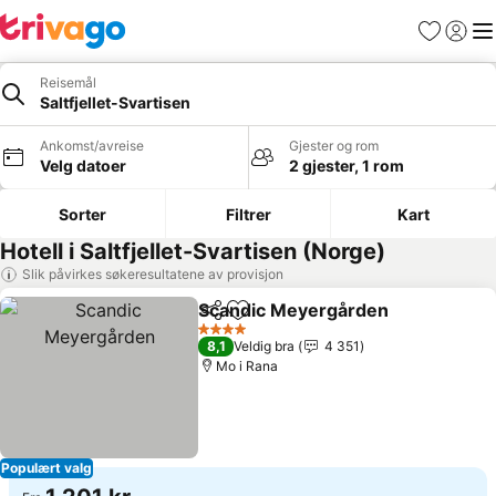
Favoritter
Logg i
Me
Reisemål
Saltfjellet-Svartisen
Ankomst/avreise
Gjester og rom
Velg datoer
2 gjester, 1 rom
Sorter
Filtrer
Kart
Hotell i Saltfjellet-Svartisen (Norge)
Slik påvirkes søkeresultatene av provisjon
Scandic Meyergården
Del
Legg til i favoritter
Se p
4 Stjerner
8,1
Veldig bra
4 351
Mo i Rana
Populært valg