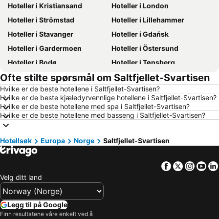
Hoteller i Kristiansand
Hoteller i London
Hoteller i Strömstad
Hoteller i Lillehammer
Hoteller i Stavanger
Hoteller i Gdańsk
Hoteller i Gardermoen
Hoteller i Östersund
Hoteller i Bodø
Hoteller i Tønsberg
Ofte stilte spørsmål om Saltfjellet-Svartisen
Hoteller i Tromsø
Hoteller i Hamar
Hvilke er de beste hotellene i Saltfjellet-Svartisen?
Hoteller i Karlstad
Hoteller i Roma
Hvilke er de beste kjæledyrvennlige hotellene i Saltfjellet-Svartisen?
Hoteller i Sandefjord
Hoteller i Ålesund
Hvilke er de beste hotellene med spa i Saltfjellet-Svartisen?
Hvilke er de beste hotellene med basseng i Saltfjellet-Svartisen?
Hoteller i Geilo
Hoteller i Fredrikstad
Hoteller i Arendal
Hoteller i Norge
Hotellsøk
Europa
Norge
Saltfjellet-Svartisen
Hoteller i Mauritius
Hoteller i Hellas
Hoteller i Danmark
Hoteller i Malta
Facebook
Twitter
Insta
Yo
Hoteller i Tenerife
Hoteller i Spania
Velg ditt land
Hoteller i Phuket
Hoteller i Kroatia
Hoteller i Västra Götalands län
Hoteller i Koh Samui
Legg til på Google
Finn resultatene våre enkelt ved å
Hoteller i Kypros
Hoteller i Italia