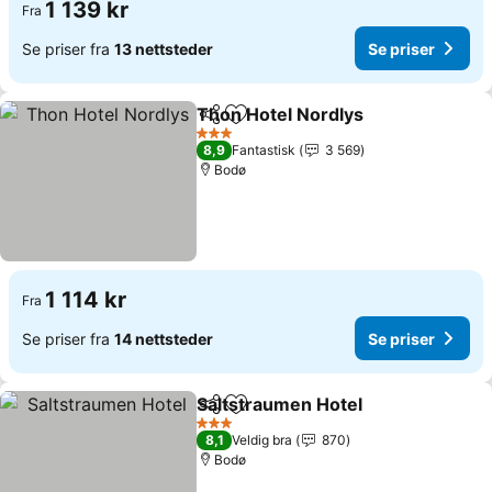
1 139 kr
Fra
Se priser fra
13 nettsteder
Se priser
Thon Hotel Nordlys
Del
Legg til i favoritter
Se pris
3 Stjerner
8,9
Fantastisk
3 569
Bodø
1 114 kr
Fra
Se priser fra
14 nettsteder
Se priser
Saltstraumen Hotel
Del
Legg til i favoritter
Se pris
3 Stjerner
8,1
Veldig bra
870
Bodø