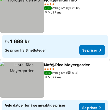
Fjordgaarden Mo
Del
Legg til i favoritter
Se priser
4 Stjerner
8,0
Veldig bra
2 965
Mo i Rana
1 699 kr
Fra
Se priser fra
3 nettsteder
Se priser
Hotel Rica Meyergarden
Del
Legg til i favoritter
Se
4 Stjerner
8,2
Veldig bra
894
Mo i Rana
Velg datoer for å se nøyaktige priser
Se priser