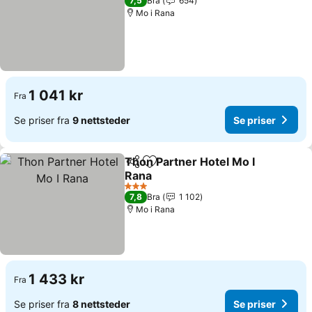
7,5
Bra
654
Mo i Rana
1 041 kr
Fra
Se priser fra
9 nettsteder
Se priser
Thon Partner Hotel Mo I
Del
Legg til i favoritter
Rana
Se priser
3 Stjerner
7,8
Bra
1 102
Mo i Rana
1 433 kr
Fra
Se priser fra
8 nettsteder
Se priser