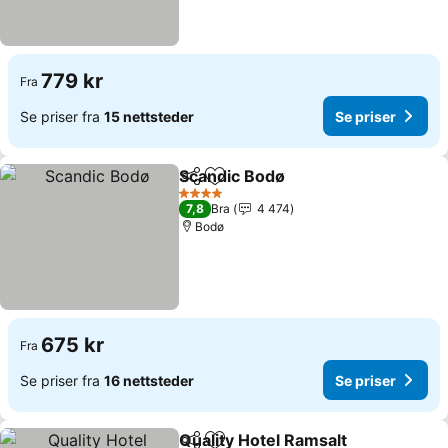
779 kr
Fra
Se priser fra
15 nettsteder
Se priser
Scandic Bodø
Del
Legg til i favoritter
Se priser
4 Stjerner
7,8
Bra
4 474
Bodø
675 kr
Fra
Se priser fra
16 nettsteder
Se priser
Quality Hotel Ramsalt