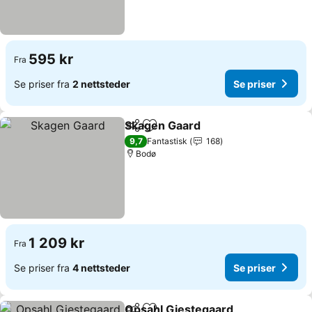
595 kr
Fra
Se priser fra
2 nettsteder
Se priser
Skagen Gaard
Del
Legg til i favoritter
Se priser
9,7
Fantastisk
168
Bodø
1 209 kr
Fra
Se priser fra
4 nettsteder
Se priser
Opsahl Gjestegaard