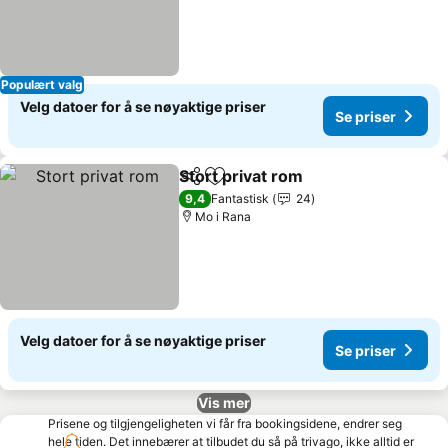
Populært valg
Velg datoer for å se nøyaktige priser
Se priser
Stort privat rom
Del
Legg til i favoritter
Se priser
9,4
Fantastisk
24
Mo i Rana
Velg datoer for å se nøyaktige priser
Se priser
Vis mer
Prisene og tilgjengeligheten vi får fra bookingsidene, endrer seg
hele tiden. Det innebærer at tilbudet du så på trivago, ikke alltid er