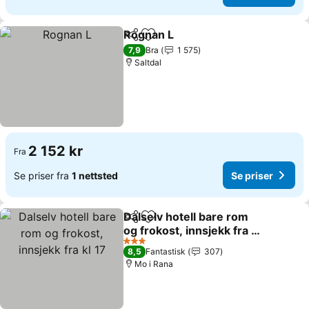
Rognan L
Del
Legg til i favoritter
Se priser
7,9
Bra
1 575
Saltdal
2 152 kr
Fra
Se priser fra
1 nettsted
Se priser
Dalselv hotell bare rom
Del
Legg til i favoritter
og frokost, innsjekk fra kl
17
Se priser
3 Stjerner
8,5
Fantastisk
307
Mo i Rana