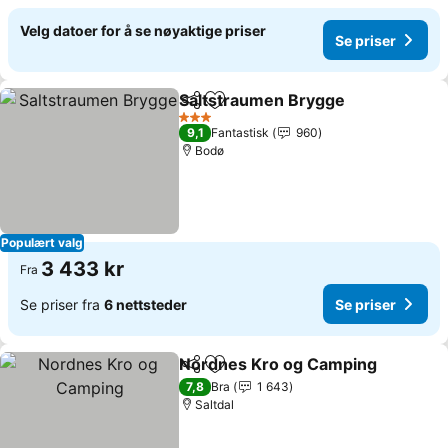
Velg datoer for å se nøyaktige priser
Se priser
Saltstraumen Brygge
Del
Legg til i favoritter
Se pr
3 Stjerner
9,1
Fantastisk
960
Bodø
Populært valg
3 433 kr
Fra
Se priser fra
6 nettsteder
Se priser
Nordnes Kro og Camping
Del
Legg til i favoritter
S
7,8
Bra
1 643
Saltdal