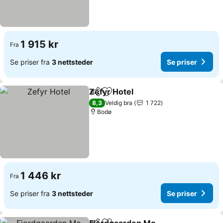
1 915 kr
Fra
Se priser fra
3 nettsteder
Se priser
Zefyr Hotel
Del
Legg til i favoritter
Se priser
8,3
Veldig bra
1 722
Bodø
1 446 kr
Fra
Se priser fra
3 nettsteder
Se priser