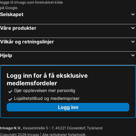
legge til trivago som foretrukket kilde
på Google.
Hoteller i Amalfikysten
Hoteller i Maldivene
Selskapet
Hoteller i Split-Dalmatien
Hoteller i Gardasjøen
Hoteller i Lübecker Bucht
Hoteller i Sørlandet
Våre produkter
Vilkår og retningslinjer
Hjelp
Logg inn for å få eksklusive
medlemsfordeler
Gjør opplevelsen mer personlig
Lojalitetstilbud og medlemspriser
Logg inn
trivago N.V.
, Kesselstraße 5 – 7, 40221 Düsseldorf, Tyskland
Copyright 2026 trivago | Alle rettigheter forbeholdt.