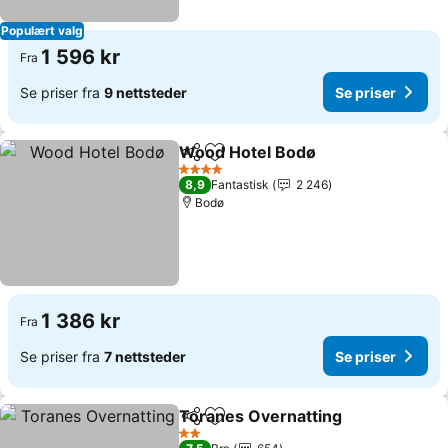
Populært valg
1 596 kr
Fra
Se priser fra
9 nettsteder
Se priser
Wood Hotel Bodø
Del
Legg til i favoritter
Se priser
4 Stjerner
8,9
Fantastisk
2 246
Bodø
1 386 kr
Fra
Se priser fra
7 nettsteder
Se priser
Toranes Overnatting
Del
Legg til i favoritter
Se pr
2 Stjerner