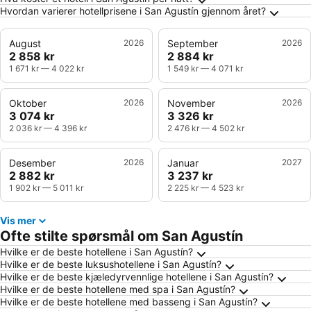
Hvordan varierer hotellprisene i San Agustín gjennom året?
August
2026
September
2026
2 858 kr
2 884 kr
1 671 kr
—
4 022 kr
1 549 kr
—
4 071 kr
Oktober
2026
November
2026
3 074 kr
3 326 kr
2 036 kr
—
4 396 kr
2 476 kr
—
4 502 kr
Desember
2026
Januar
2027
2 882 kr
3 237 kr
1 902 kr
—
5 011 kr
2 225 kr
—
4 523 kr
Vis mer
Ofte stilte spørsmål om San Agustín
Hvilke er de beste hotellene i San Agustín?
Hvilke er de beste luksushotellene i San Agustín?
Hvilke er de beste kjæledyrvennlige hotellene i San Agustín?
Hvilke er de beste hotellene med spa i San Agustín?
Hvilke er de beste hotellene med basseng i San Agustín?