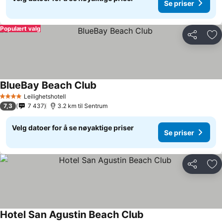
Se priser
Populært valg
Del
Leg
BlueBay Beach Club
Leilighetshotell
4 Stjerner
7,3
7 437
3.2 km til Sentrum
Velg datoer for å se nøyaktige priser
Se priser
Del
Leg
Hotel San Agustin Beach Club