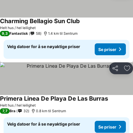
Charming Bellagio Sun Club
Helt hus / hel leilighet
9,3
Fantastisk
58
1.4 km til Sentrum
Velg datoer for å se nøyaktige priser
Se priser
Del
Leg
Primera Linea De Playa De Las Burras
Helt hus / hel leilighet
7,7
Bra
32
0.8 km til Sentrum
Velg datoer for å se nøyaktige priser
Se priser