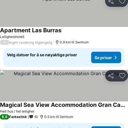
Del
Leg
Apartment Las Burras
Leilighetshotell
/
0.9 km til Sentrum
Ingen vurdering tilgjengelig
Velg datoer for å se nøyaktige priser
Se priser
Del
Leg
Magical Sea View Accommodation Gran Canaria
Helt hus / hel leilighet
8,8
Fantastisk
6
0.5 km til Sentrum