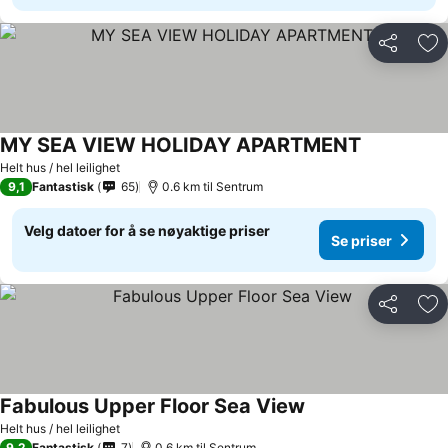
Del
Leg
MY SEA VIEW HOLIDAY APARTMENT
Helt hus / hel leilighet
9,1
Fantastisk
65
0.6 km til Sentrum
Velg datoer for å se nøyaktige priser
Se priser
Del
Leg
Fabulous Upper Floor Sea View
Helt hus / hel leilighet
9,2
Fantastisk
7
0.6 km til Sentrum