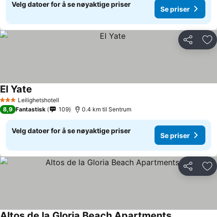
Velg datoer for å se nøyaktige priser
Se priser
Del
Leg
El Yate
Leilighetshotell
3 Stjerner
8,9
Fantastisk
109
0.4 km til Sentrum
Velg datoer for å se nøyaktige priser
Se priser
Del
Leg
Altos de la Gloria Beach Apartments