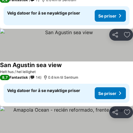
Velg datoer for å se nøyaktige priser
Se priser
Del
Leg
San Agustin sea view
Helt hus / hel leilighet
8,7
Fantastisk
14
0.6 km til Sentrum
Velg datoer for å se nøyaktige priser
Se priser
Del
Leg