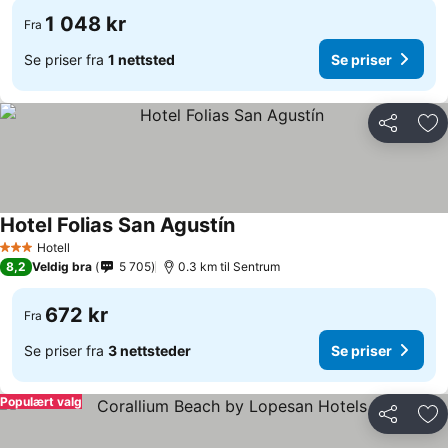
1 048 kr
Fra
Se priser fra
1 nettsted
Se priser
Del
Leg
Hotel Folias San Agustín
Hotell
3 Stjerner
8,2
Veldig bra
5 705
0.3 km til Sentrum
672 kr
Fra
Se priser fra
3 nettsteder
Se priser
Populært valg
Del
Leg