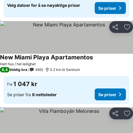
Velg datoer for å se nøyaktige priser
Se priser
Del
Leg
New Miami Playa Apartamentos
Helt hus / hel leilighet
8,4
Veldig bra
495
0.2 km til Sentrum
1 047 kr
Fra
Se priser fra
6 nettsteder
Se priser
Del
Leg