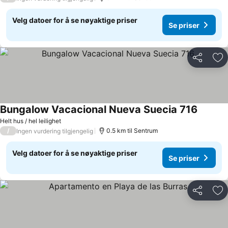
Velg datoer for å se nøyaktige priser
Se priser
Del
Leg
Bungalow Vacacional Nueva Suecia 716
Helt hus / hel leilighet
/
0.5 km til Sentrum
Ingen vurdering tilgjengelig
Velg datoer for å se nøyaktige priser
Se priser
Del
Leg