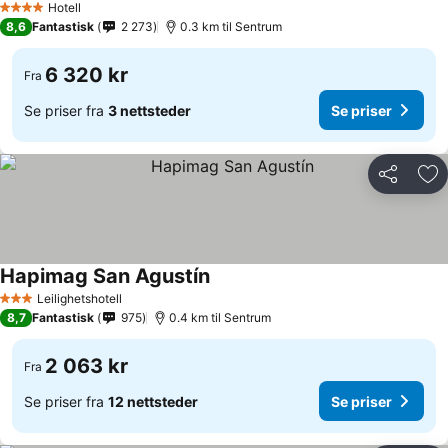
Hotell
4 Stjerner
8,6
Fantastisk
2 273
0.3 km til Sentrum
6 320 kr
Fra
Se priser fra
3 nettsteder
Se priser
Del
Leg
Hapimag San Agustín
Leilighetshotell
3 Stjerner
8,7
Fantastisk
975
0.4 km til Sentrum
2 063 kr
Fra
Se priser fra
12 nettsteder
Se priser