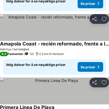
Velg datoer for å se nøyaktige priser
Se priser
Del
Leg
Amapola Coast - recién reformado, frente a la playa
Helt hus / hel leilighet
9,5
Fantastisk
12
0.2 km til Sentrum
Velg datoer for å se nøyaktige priser
Se priser
Del
Leg
Primera Linea De Playa