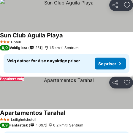
Del
Leg
Sun Club Aguila Playa
Hotell
3 Stjerner
8,0
Veldig bra
251
1.5 km til Sentrum
Velg datoer for å se nøyaktige priser
Se priser
Populært valg
Del
Leg
Apartamentos Tarahal
Leilighetshotell
3 Stjerner
8,9
Fantastisk
1 097
0.2 km til Sentrum