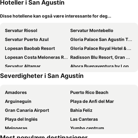
Hoteller i San Agustín
Disse hotellene kan også være interessante for deg...
Servatur Riosol
Servatur Montebello
Servatur Puerto Azul
Gloria Palace San Agustín Thalasso & Hotel
Lopesan Baobab Resort
Gloria Palace Royal Hotel & Spa
Lopesan Costa Meloneras Resort & SPA
Radisson Blu Resort, Gran Canaria
Servatur Altamar
Abora Buenaventura by Lopesan Hotels
Severdigheter i San Agustín
Servatur Waikiki
LIVVO Monte Carrera Holiday Homes
Bahía Blanca
Lopesan Villa del Conde Resort & Thalasso
Amadores
Puerto Rico Beach
Servatur Casablanca Suites & Spa
Palm Oasis Maspalomas
Arguineguín
Playa de Anfi del Mar
Servatur Don Miguel - Adults Only
Sholeo Lodges Maspalomas
Gran Canaria Airport
Bahia Feliz
Hotel Riviera Vista
Servatur Altamadores
Playa del Inglés
Las Canteras
Hotel Riu Vistamar
Mirador Maspalomas by Dunas
Meloneras
Yumbo centrum
H10 Costa Mogán
Grupotel Orquidea
Mest populære destinasjoner
Maspalomas
Taurito
Hotel Riu Gran Canaria
Hotel LIVVO Koala Garden