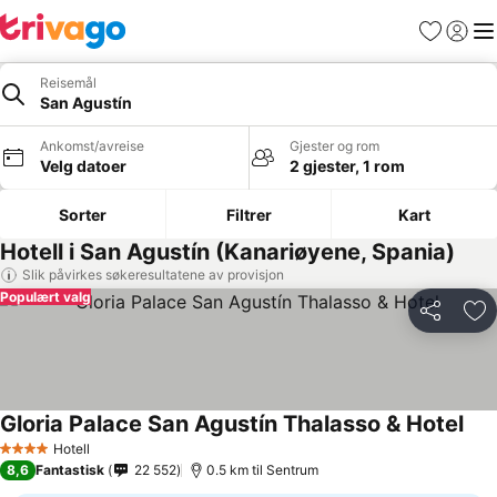
Favoritter
Logg i
Me
Reisemål
San Agustín
Ankomst/avreise
Gjester og rom
Velg datoer
2 gjester, 1 rom
Sorter
Filtrer
Kart
Hotell i San Agustín (Kanariøyene, Spania)
Slik påvirkes søkeresultatene av provisjon
Populært valg
Del
Leg
Gloria Palace San Agustín Thalasso & Hotel
Hotell
4 Stjerner
8,6
Fantastisk
22 552
0.5 km til Sentrum