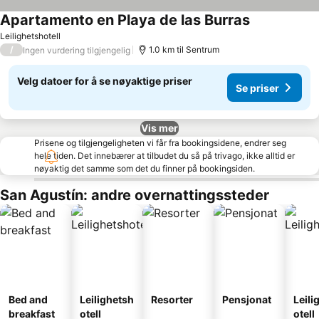
Apartamento en Playa de las Burras
Leilighetshotell
/
1.0 km til Sentrum
Ingen vurdering tilgjengelig
Velg datoer for å se nøyaktige priser
Se priser
Vis mer
Prisene og tilgjengeligheten vi får fra bookingsidene, endrer seg
hele tiden. Det innebærer at tilbudet du så på trivago, ikke alltid er
nøyaktig det samme som det du finner på bookingsiden.
San Agustín: andre overnattingssteder
Bed and
Leilighetsh
Resorter
Pensjonat
Leili
breakfast
otell
otell