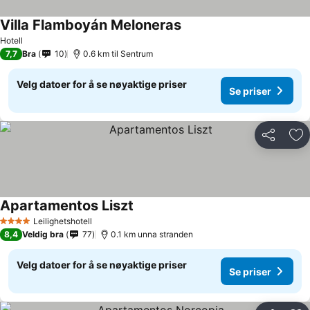
Villa Flamboyán Meloneras
Hotell
7,7
Bra
10
0.6 km til Sentrum
Velg datoer for å se nøyaktige priser
Se priser
Del
Leg
Apartamentos Liszt
Leilighetshotell
4 Stjerner
8,4
Veldig bra
77
0.1 km unna stranden
Velg datoer for å se nøyaktige priser
Se priser