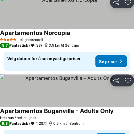
Del
Leg
Apartamentos Norcopia
Leilighetshotell
5 Stjerner
8,7
Fantastisk
38
0.9 km til Sentrum
Velg datoer for å se nøyaktige priser
Se priser
Del
Leg
Apartamentos Buganvilla - Adults Only
Helt hus / hel leilighet
9,3
Fantastisk
1 287
0.5 km til Sentrum