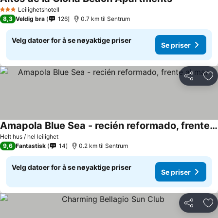
Leilighetshotell
3 Stjerner
8,3
Veldig bra
126
0.7 km til Sentrum
Velg datoer for å se nøyaktige priser
Se priser
Del
Leg
Amapola Blue Sea - recién reformado, frente al mar
Helt hus / hel leilighet
9,6
Fantastisk
14
0.2 km til Sentrum
Velg datoer for å se nøyaktige priser
Se priser
Del
Leg