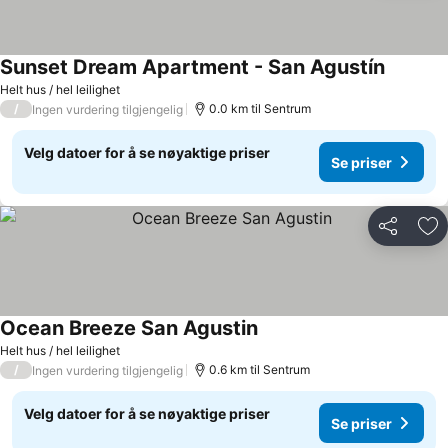
Sunset Dream Apartment - San Agustín
Helt hus / hel leilighet
/
0.0 km til Sentrum
Ingen vurdering tilgjengelig
Velg datoer for å se nøyaktige priser
Se priser
Del
Leg
Ocean Breeze San Agustin
Helt hus / hel leilighet
/
0.6 km til Sentrum
Ingen vurdering tilgjengelig
Velg datoer for å se nøyaktige priser
Se priser