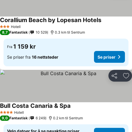
Corallium Beach by Lopesan Hotels
Hotell
3 Stjerner
8,7
Fantastisk
10 529
0.3 km til Sentrum
1 159 kr
Fra
Se priser fra
16 nettsteder
Se priser
Del
Leg
Bull Costa Canaria & Spa
Hotell
4 Stjerner
9,0
Fantastisk
6 249
0.2 km til Sentrum
Velg datoer for å se nøyaktige priser