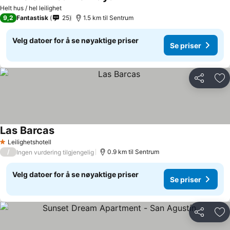
Helt hus / hel leilighet
9,2
Fantastisk
25
1.5 km til Sentrum
Velg datoer for å se nøyaktige priser
Se priser
Del
Leg
Las Barcas
Leilighetshotell
1 Stjerner
/
0.9 km til Sentrum
Ingen vurdering tilgjengelig
Velg datoer for å se nøyaktige priser
Se priser
Del
Leg