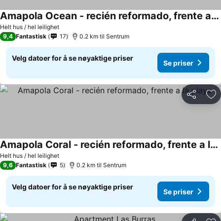
Amapola Ocean - recién reformado, frente al mar
Helt hus / hel leilighet
9,4
Fantastisk
17
0.2 km til Sentrum
Velg datoer for å se nøyaktige priser
Se priser
Del
Leg
Amapola Coral - recién reformado, frente a la playa
Helt hus / hel leilighet
9,6
Fantastisk
5
0.2 km til Sentrum
Velg datoer for å se nøyaktige priser
Se priser