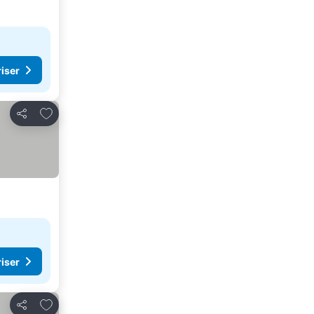
riser
Legg til i favoritter
Del
riser
Legg til i favoritter
Del