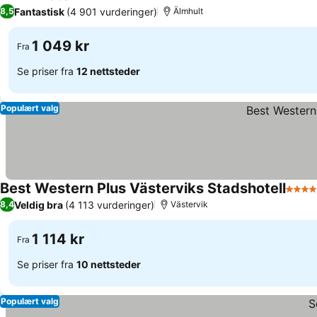
Se priser
Fantastisk
(4 901 vurderinger)
8,5
Älmhult
1 049 kr
Fra
Se priser fra
12 nettsteder
Populært valg
Best Western Plus Västerviks Stadshotell
4 Stje
Veldig bra
(4 113 vurderinger)
8,4
Västervik
1 114 kr
Fra
Se priser fra
10 nettsteder
Populært valg