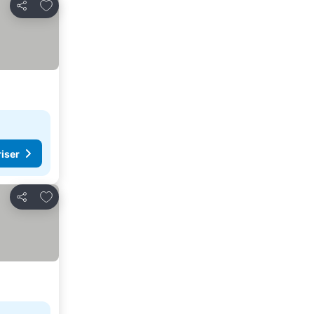
Legg til i favoritter
Del
riser
Legg til i favoritter
Del