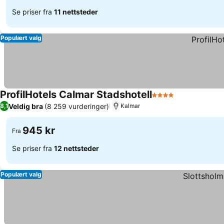
Se priser fra
11 nettsteder
Populært valg
ProfilHotels Calmar Stadshotell
4 Stjerner
Se priser
Veldig bra
(8 259 vurderinger)
8,1
Kalmar
945 kr
Fra
Se priser fra
12 nettsteder
Populært valg