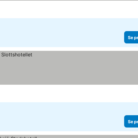
ser
Se p
Se p