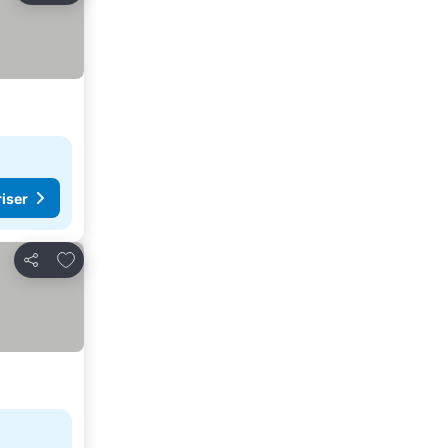
riser
Legg til i favoritter
Del