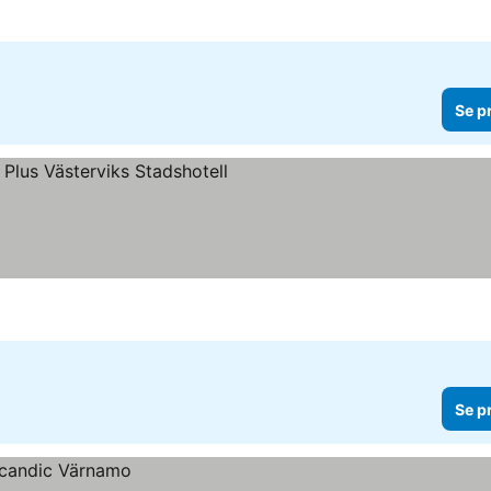
Se p
rner
Se priser
Se p