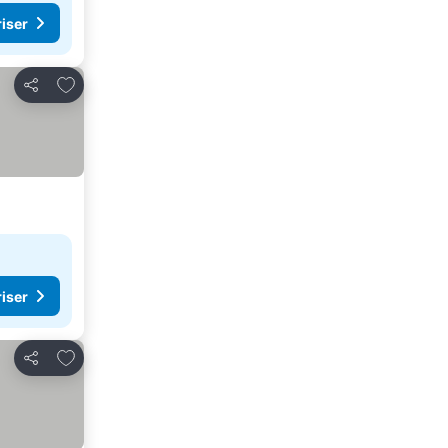
riser
Legg til i favoritter
Del
riser
Legg til i favoritter
Del