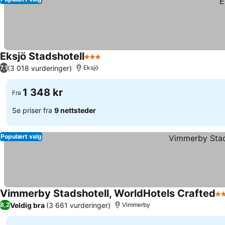
Eksjö Stadshotell
3 Stjerner
Se priser
(3 018 vurderinger)
7,1
Eksjö
1 348 kr
Fra
Se priser fra
9 nettsteder
Populært valg
Vimmerby Stadshotell, WorldHotels Crafted
4 
Veldig bra
(3 661 vurderinger)
8,2
Vimmerby