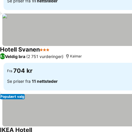
Se priser fra
11 nettsteder
Hotell Svanen
3 Stjerner
Se priser
Veldig bra
(2 751 vurderinger)
8,1
Kalmar
704 kr
Fra
Se priser fra
11 nettsteder
Populært valg
IKEA Hotell