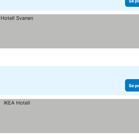
Se p
Se p