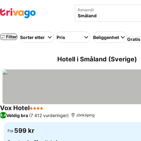
Reisemål
Filter
Sorter etter
Pris
Beliggenhet
Gratis
Hotell i Småland (Sverige)
Vox Hotel
4 Stjerner
Se priser
Veldig bra
(7 412 vurderinger)
8,4
Jönköping
599 kr
Fra