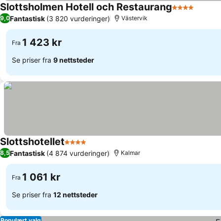
Slottsholmen Hotell och Restaurang
4 Stjerner
Se pri
Fantastisk
(3 820 vurderinger)
9,0
Västervik
1 423 kr
Fra
Se priser fra
9 nettsteder
Slottshotellet
4 Stjerner
Se priser
Fantastisk
(4 874 vurderinger)
8,5
Kalmar
1 061 kr
Fra
Se priser fra
12 nettsteder
Populært valg