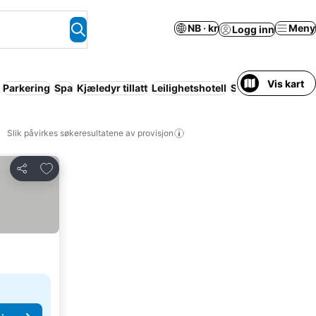
NB · kr
Meny
Logg inn
Vis kart
Parkering
Spa
Kjæledyr tillatt
Leilighetshotell
Strand
Helt hus / 
Slik påvirkes søkeresultatene av provisjon
Legg til i favoritter
Del