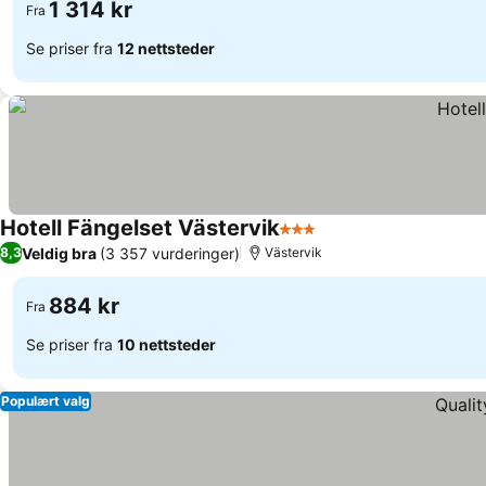
1 314 kr
Fra
Se priser fra
12 nettsteder
Hotell Fängelset Västervik
3 Stjerner
Se priser
Veldig bra
(3 357 vurderinger)
8,3
Västervik
884 kr
Fra
Se priser fra
10 nettsteder
Populært valg