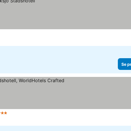
Se p
Stjerner
Se priser