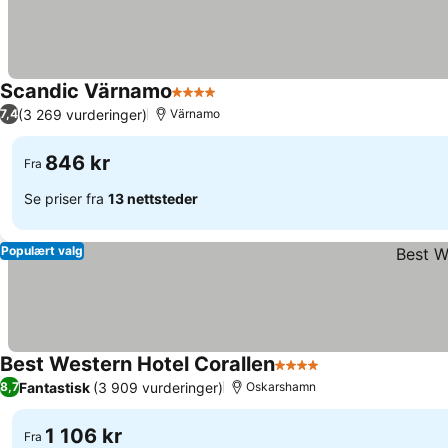
Scandic Värnamo
4 Stjerner
Se priser
(3 269 vurderinger)
7,4
Värnamo
846 kr
Fra
Se priser fra
13 nettsteder
Populært valg
Best Western Hotel Corallen
4 Stjerner
Se priser
Fantastisk
(3 909 vurderinger)
8,7
Oskarshamn
1 106 kr
Fra