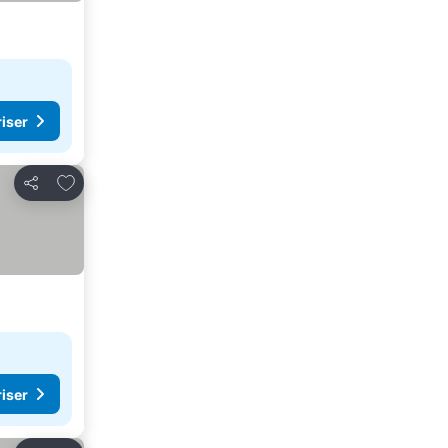
riser
Legg til i favoritter
Del
riser