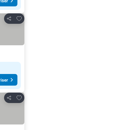
riser
Legg til i favoritter
Del
riser
Legg til i favoritter
Del