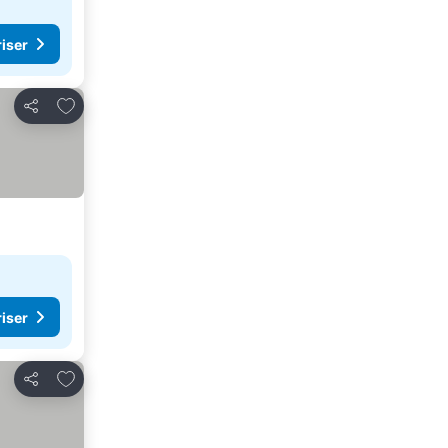
riser
Legg til i favoritter
Del
riser
Legg til i favoritter
Del