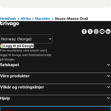
Hoteller i Kypros
Hoteller i Tenerife
Hoteller i Italia
Hoteller i Kroatia
Hotellsøk
Afrika
Marokko
Souss-Massa-Draâ
Hoteller i Split-Dalmatien
Hoteller i Maldivene
Hoteller i Phuket
Hoteller i Lofoten
Facebook
Twitter
Insta
Yo
Hoteller i Telemark
Legg til på Google
Finn resultatene våre enkelt ved å
legge til trivago som foretrukket kilde
på Google.
Selskapet
Våre produkter
Vilkår og retningslinjer
Hjelp