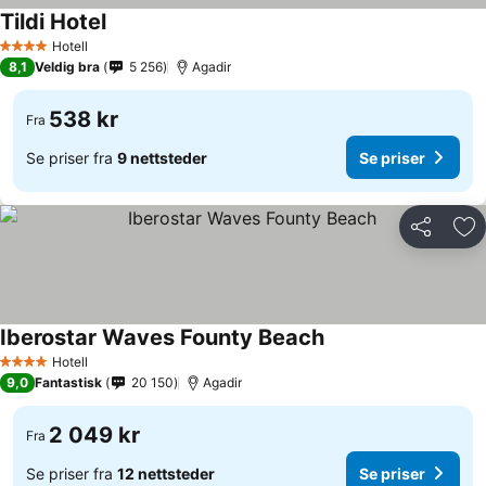
Tildi Hotel
Hotell
4 Stjerner
8,1
Veldig bra
5 256
Agadir
538 kr
Fra
Se priser fra
9 nettsteder
Se priser
Del
Leg
Iberostar Waves Founty Beach
Hotell
4 Stjerner
9,0
Fantastisk
20 150
Agadir
2 049 kr
Fra
Se priser fra
12 nettsteder
Se priser