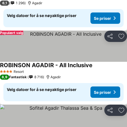
6,1
1 296
Agadir
Velg datoer for å se nøyaktige priser
Se priser
Populært valg
Del
Leg
ROBINSON AGADIR - All Inclusive
Resort
4 Stjerner
8,9
Fantastisk
8 716
Agadir
Velg datoer for å se nøyaktige priser
Se priser
Del
Leg