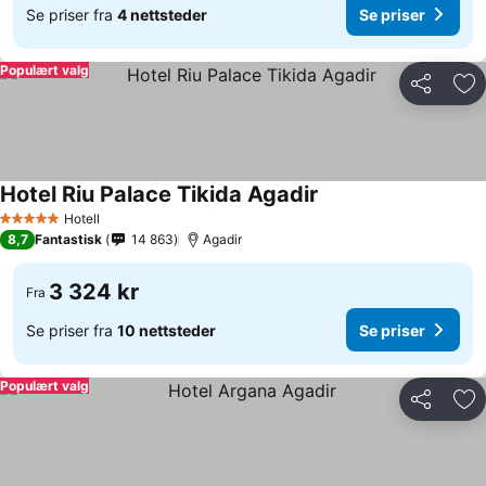
Se priser fra
4 nettsteder
Se priser
Populært valg
Del
Leg
Hotel Riu Palace Tikida Agadir
Hotell
5 Stjerner
8,7
Fantastisk
14 863
Agadir
3 324 kr
Fra
Se priser fra
10 nettsteder
Se priser
Populært valg
Del
Leg