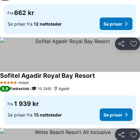
662 kr
Fra
Se priser fra
12 nettsteder
Se priser
Del
Leg
Sofitel Agadir Royal Bay Resort
Hotell
5 Stjerner
8,6
Fantastisk
10 246
Agadir
1 939 kr
Fra
Se priser fra
15 nettsteder
Se priser
Del
Leg