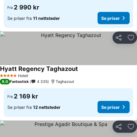
2 990 kr
Fra
Se priser fra
11 nettsteder
Se priser
Del
Leg
Hyatt Regency Taghazout
Hotell
5 Stjerner
9,0
Fantastisk
4 335
Taghazout
2 169 kr
Fra
Se priser fra
12 nettsteder
Se priser
Del
Leg