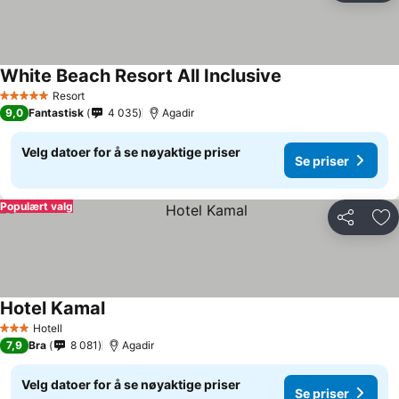
White Beach Resort All Inclusive
Resort
5 Stjerner
9,0
Fantastisk
4 035
Agadir
Velg datoer for å se nøyaktige priser
Se priser
Populært valg
Del
Leg
Hotel Kamal
Hotell
3 Stjerner
7,9
Bra
8 081
Agadir
Velg datoer for å se nøyaktige priser
Se priser