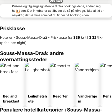
Vis mer
Prisene og tilgjengeligheten vi får fra bookingsidene, endrer seg
hele tiden. Det innebærer at tilbudet du så på trivago, ikke alltid er
nøyaktig det samme som det du finner på bookingsiden.
Prisklasse
Hoteller - Souss-Massa-Draâ -
Prisklasse
fra
‎339 kr
til
‎3 324 kr
(price per night)
Souss-Massa-Draâ: andre
overnattingssteder
Bed and
Leilighetsh
Resorter
Vandrerhje
Pens
breakfast
otell
m
Populære hotellkategorier i Souss-Massa-