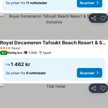
Se priser fra
11 nettsteder
Se priser
Del
Leg
Royal Decameron Tafoukt Beach Resort & Spa - All Inclusive
Resort
4 Stjerner
8,1
Veldig bra
5 898
Agadir
1 462 kr
Fra
Se priser fra
9 nettsteder
Se priser
Del
Leg