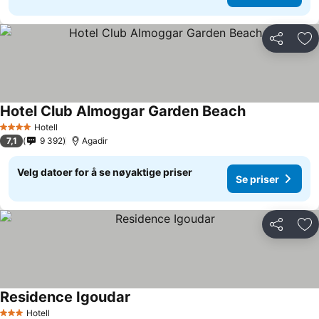
Del
Leg
Hotel Club Almoggar Garden Beach
Hotell
4 Stjerner
7,1
9 392
Agadir
Velg datoer for å se nøyaktige priser
Se priser
Del
Leg
Residence Igoudar
Hotell
3 Stjerner