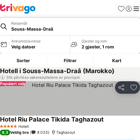
Favoritter
Logg i
Me
Reisemål
Souss-Massa-Draâ
Ankomst/avreise
Gjester og rom
Velg datoer
2 gjester, 1 rom
Sorter
Filtrer
Kart
Hotell i Souss-Massa-Draâ (Marokko)
Slik påvirkes søkeresultatene av provisjon
Populært valg
Del
Leg
Hotel Riu Palace Tikida Taghazout
Hotell
5 Stjerner
8,3
Veldig bra
8 033
Taghazout