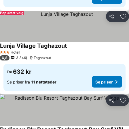
Populært valg
Del
Leg
Lunja Village Taghazout
Hotell
3 Stjerner
6,8
3 346
Taghazout
632 kr
Fra
Se priser fra
11 nettsteder
Se priser
Del
Leg