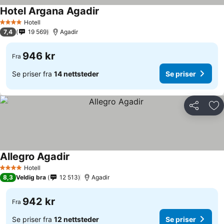
Hotel Argana Agadir
Hotell
4 Stjerner
7,4
19 569
Agadir
946 kr
Fra
Se priser fra
14 nettsteder
Se priser
Del
Leg
Allegro Agadir
Hotell
4 Stjerner
8,3
Veldig bra
12 513
Agadir
942 kr
Fra
Se priser fra
12 nettsteder
Se priser