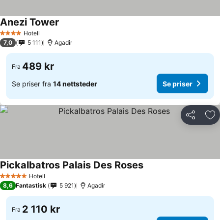
Anezi Tower
Hotell
4 Stjerner
7,0
5 111
Agadir
489 kr
Fra
Se priser fra
14 nettsteder
Se priser
Del
Leg
Pickalbatros Palais Des Roses
Hotell
5 Stjerner
8,6
Fantastisk
5 921
Agadir
2 110 kr
Fra