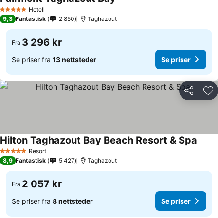
Hotell
5 Stjerner
9,3
Fantastisk
2 850
Taghazout
3 296 kr
Fra
Se priser fra
13 nettsteder
Se priser
Del
Leg
Hilton Taghazout Bay Beach Resort & Spa
Resort
5 Stjerner
8,9
Fantastisk
5 427
Taghazout
2 057 kr
Fra
Se priser fra
8 nettsteder
Se priser