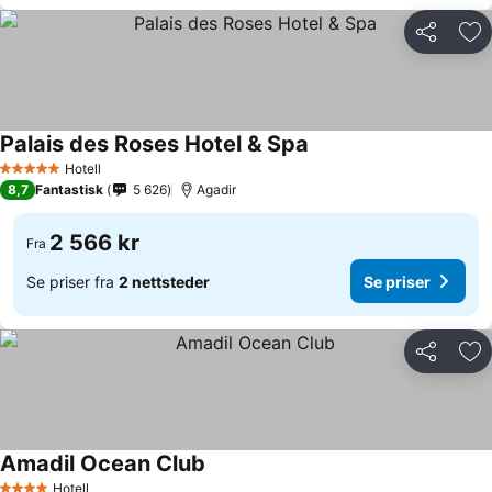
Del
Leg
Palais des Roses Hotel & Spa
Hotell
5 Stjerner
8,7
Fantastisk
5 626
Agadir
2 566 kr
Fra
Se priser fra
2 nettsteder
Se priser
Del
Leg
Amadil Ocean Club
Hotell