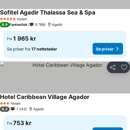
Sofitel Agadir Thalassa Sea & Spa
Hotell
5 Stjerner
8,9
Fantastisk
9 788
Agadir
1 965 kr
Fra
Se priser fra
17 nettsteder
Se priser
Del
Leg
Hotel Caribbean Village Agador
Hotell
3 Stjerner
6,3
7 242
Agadir
753 kr
Fra