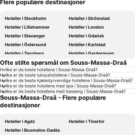
Flere populære destinasjoner
Hoteller i Sverige
Hoteller i Norge
Hoteller i Stockholm
Hoteller i Strömstad
Hoteller i Lillehammer
Hoteller i London
Hoteller i Stavanger
Hoteller i Gdańsk
Hoteller i Östersund
Hoteller i Karlstad
Hoteller i Tønsberg
Hoteller i Gardermoen
Ofte stilte spørsmål om Souss-Massa-Draâ
Hoteller i Hamar
Hoteller i Bodø
Hvilke er de beste hotellene i Souss-Massa-Draâ?
Hoteller i Geilo
Hoteller i Arendal
Hvilke er de beste luksushotellene i Souss-Massa-Draâ?
Hoteller i Ålesund
Hoteller i Fredrikstad
Hvilke er de beste kjæledyrvennlige hotellene i Souss-Massa-Draâ?
Hvilke er de beste hotellene med spa i Souss-Massa-Draâ?
Hoteller i Sandefjord
Hoteller i Aalborg
Hvilke er de beste hotellene med basseng i Souss-Massa-Draâ?
Souss-Massa-Draâ - Flere populære
Hoteller i Roma
Hoteller i Hellas
destinasjoner
Hoteller i Danmark
Hoteller i Koh Samui
Hoteller i Västra Götalands län
Hoteller i Sørlandet
Hoteller i Agdz
Hoteller i Tinerhir
Hoteller i Spania
Hoteller i Gardasjøen
Hoteller i Boumalne-Dadès
Hoteller i Malta
Hoteller i Region Nordjylland