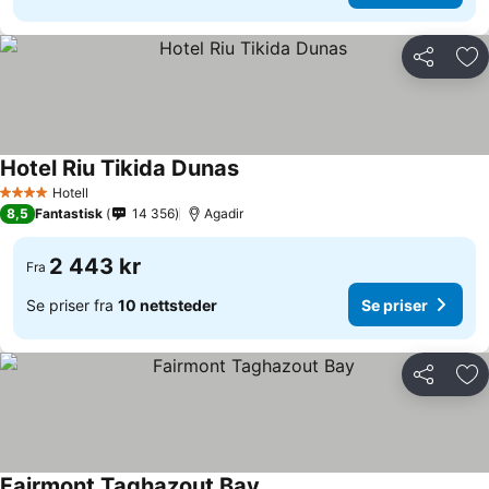
Del
Leg
Hotel Riu Tikida Dunas
Hotell
4 Stjerner
8,5
Fantastisk
14 356
Agadir
2 443 kr
Fra
Se priser fra
10 nettsteder
Se priser
Del
Leg
Fairmont Taghazout Bay