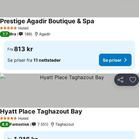
Prestige Agadir Boutique & Spa
Hotell
5 Stjerner
7,7
Bra
186
Agadir
813 kr
Fra
Se priser fra
11 nettsteder
Se priser
Del
Leg
Hyatt Place Taghazout Bay
Hotell
5 Stjerner
8,6
Fantastisk
7 551
Taghazout