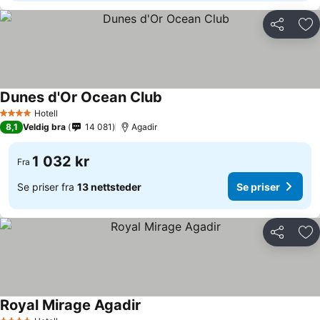
Del
Leg
Dunes d'Or Ocean Club
Hotell
4 Stjerner
8,1
Veldig bra
14 081
Agadir
1 032 kr
Fra
Se priser fra
13 nettsteder
Se priser
Del
Leg
Royal Mirage Agadir