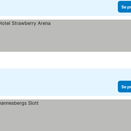
Se p
Se p