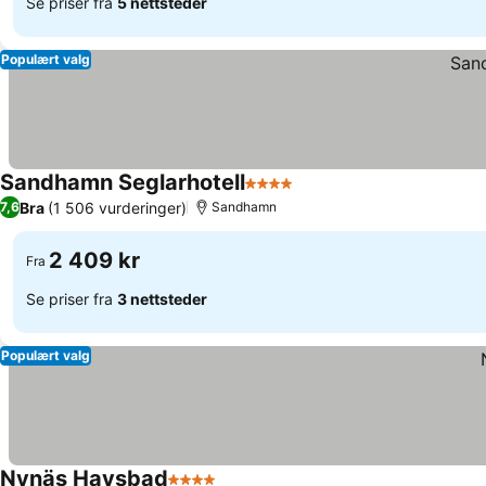
Se priser fra
5 nettsteder
Populært valg
Sandhamn Seglarhotell
4 Stjerner
Bra
(1 506 vurderinger)
7,6
Sandhamn
2 409 kr
Fra
Se priser fra
3 nettsteder
Populært valg
Nynäs Havsbad