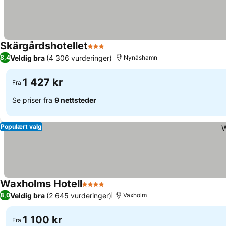
Skärgårdshotellet
3 Stjerner
Veldig bra
(4 306 vurderinger)
8,4
Nynäshamn
1 427 kr
Fra
Se priser fra
9 nettsteder
Populært valg
Waxholms Hotell
4 Stjerner
Veldig bra
(2 645 vurderinger)
8,0
Vaxholm
1 100 kr
Fra