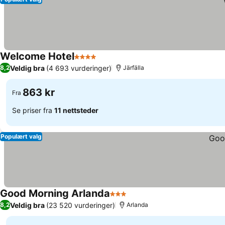
Welcome Hotel
4 Stjerner
Veldig bra
(4 693 vurderinger)
8,2
Järfälla
863 kr
Fra
Se priser fra
11 nettsteder
Populært valg
Good Morning Arlanda
3 Stjerner
Veldig bra
(23 520 vurderinger)
8,2
Arlanda