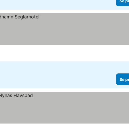
Se p
Se p