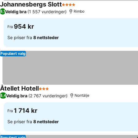
Johannesbergs Slott
4 Stjerner
Veldig bra
(1 557 vurderinger)
8,1
Rimbo
954 kr
Fra
Se priser fra
8 nettsteder
Populært valg
Åtellet Hotell
3 Stjerner
Veldig bra
(2 767 vurderinger)
8,4
Norrtälje
1 714 kr
Fra
Se priser fra
8 nettsteder
Populært valg