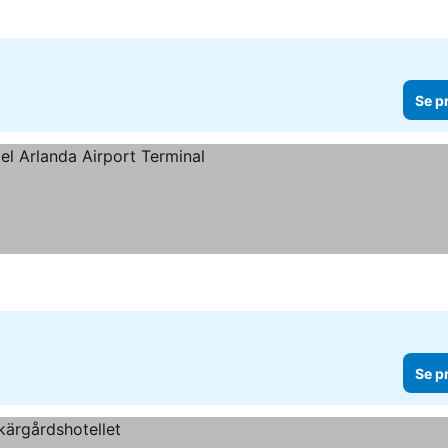
Se p
er
Se p