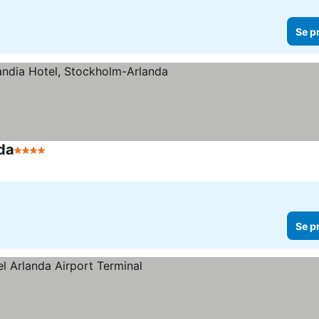
Se p
da
4 Stjerner
Se p