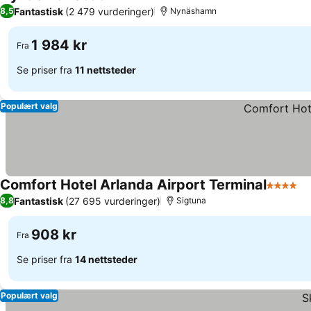
4 Stjerner
Fantastisk
(2 479 vurderinger)
8,5
Nynäshamn
1 984 kr
Fra
Se priser fra
11 nettsteder
Populært valg
Comfort Hotel Arlanda Airport Terminal
4 Stjern
Fantastisk
(27 695 vurderinger)
8,8
Sigtuna
908 kr
Fra
Se priser fra
14 nettsteder
Populært valg