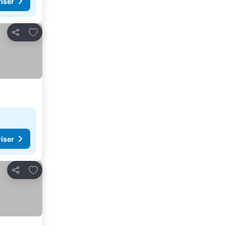
riser
Legg til i favoritter
Del
riser
Legg til i favoritter
Del