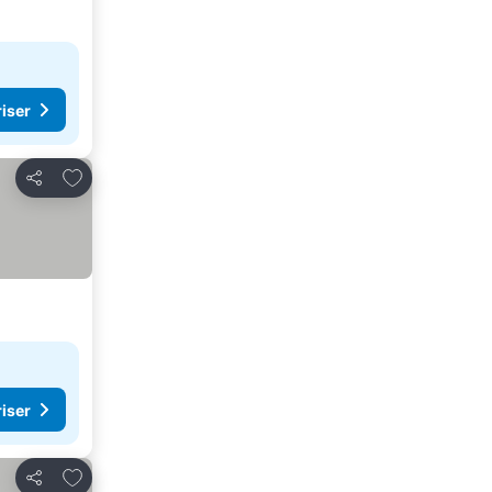
riser
Legg til i favoritter
Del
riser
Legg til i favoritter
Del