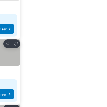
riser
Legg til i favoritter
Del
riser