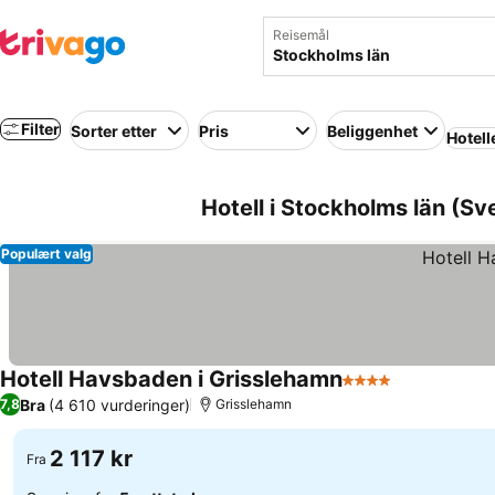
Reisemål
Filter
Sorter etter
Pris
Beliggenhet
Hotell
Hotell i Stockholms län (Sv
Populært valg
Hotell Havsbaden i Grisslehamn
4 Stjerner
Bra
(4 610 vurderinger)
7,8
Grisslehamn
2 117 kr
Fra