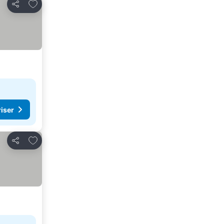
Legg til i favoritter
Del
riser
Legg til i favoritter
Del