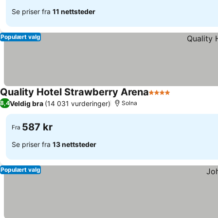
Se priser fra
11 nettsteder
Populært valg
Quality Hotel Strawberry Arena
4 Stjerner
Veldig bra
(14 031 vurderinger)
8,4
Solna
587 kr
Fra
Se priser fra
13 nettsteder
Populært valg