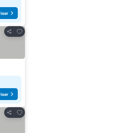
riser
Legg til i favoritter
Del
riser
Legg til i favoritter
Del