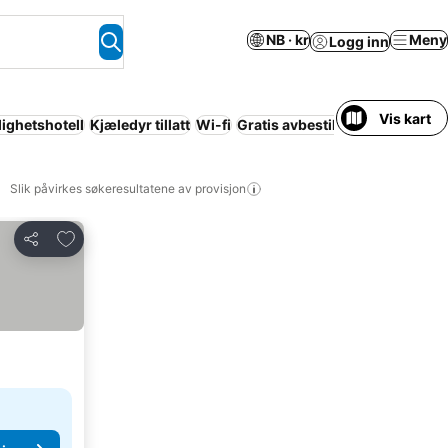
NB · kr
Meny
Logg inn
Vis kart
lighetshotell
Kjæledyr tillatt
Wi-fi
Gratis avbestilling
Slik påvirkes søkeresultatene av provisjon
Legg til i favoritter
Del