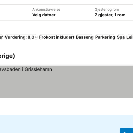
Ankomst/avreise
Gjester og rom
Velg datoer
2 gjester, 1 rom
er
Vurdering: 8,0+
Frokost inkludert
Basseng
Parkering
Spa
Lei
erige)