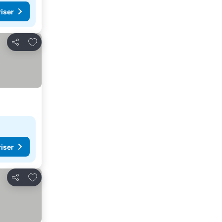
riser
Legg til i favoritter
Del
riser
Legg til i favoritter
Del