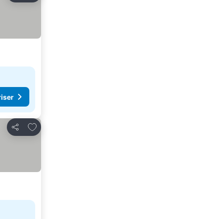
riser
Legg til i favoritter
Del