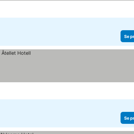
Se p
Se p