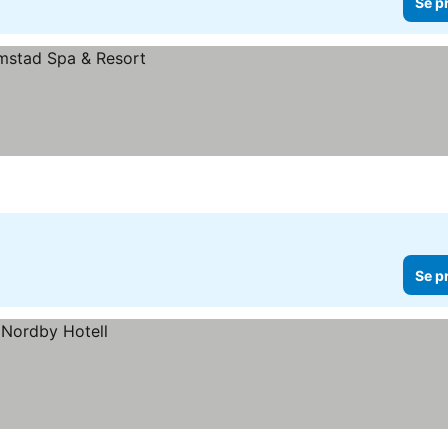
Se p
Se p