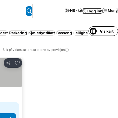
NB · kr
Meny
Logg inn
Vis kart
udert
Parkering
Kjæledyr tillatt
Basseng
Leilighetshotell
Resort
Slik påvirkes søkeresultatene av provisjon
Legg til i favoritter
Del