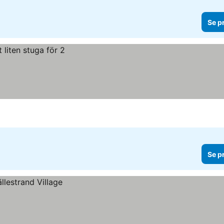
Se p
Se p