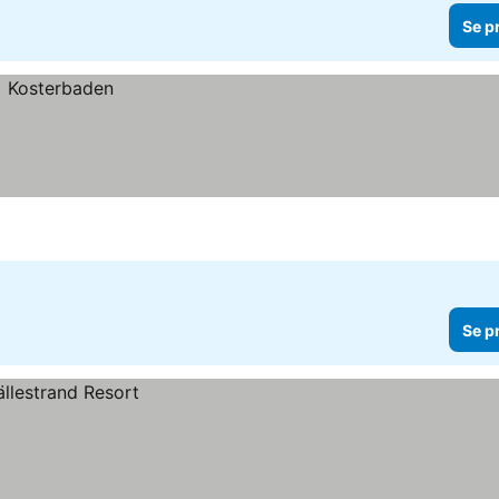
Se p
Se p