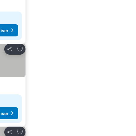
riser
Legg til i favoritter
Del
riser
Legg til i favoritter
Del