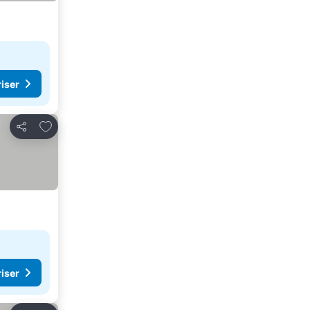
riser
Legg til i favoritter
Del
riser