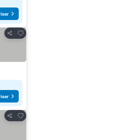
riser
Legg til i favoritter
Del
riser
Legg til i favoritter
Del