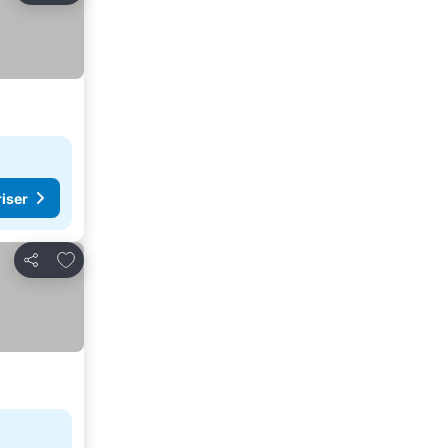
riser
Legg til i favoritter
Del