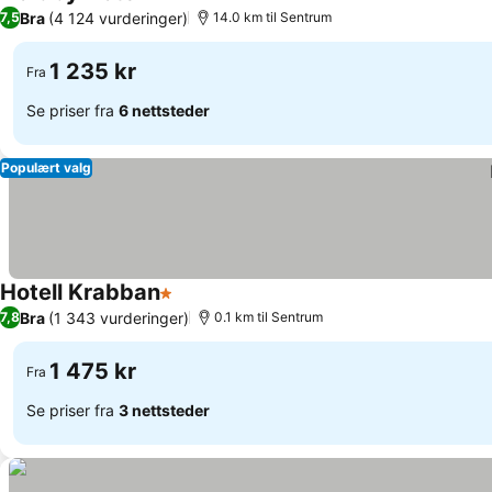
3 Stjerner
Bra
(4 124 vurderinger)
7,5
14.0 km til Sentrum
1 235 kr
Fra
Se priser fra
6 nettsteder
Populært valg
Hotell Krabban
1 Stjerner
Bra
(1 343 vurderinger)
7,8
0.1 km til Sentrum
1 475 kr
Fra
Se priser fra
3 nettsteder