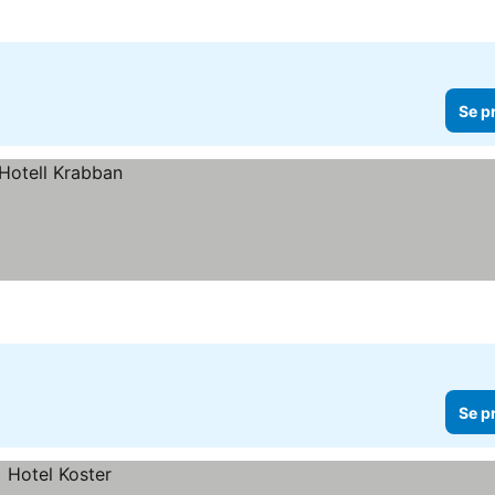
Se p
Se p