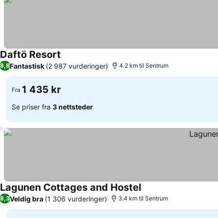
Daftö Resort
Fantastisk
(2 987 vurderinger)
8,8
4.2 km til Sentrum
1 435 kr
Fra
Se priser fra
3 nettsteder
Lagunen Cottages and Hostel
Veldig bra
(1 306 vurderinger)
8,3
3.4 km til Sentrum