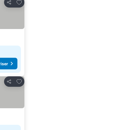
Legg til i favoritter
Del
riser
Legg til i favoritter
Del