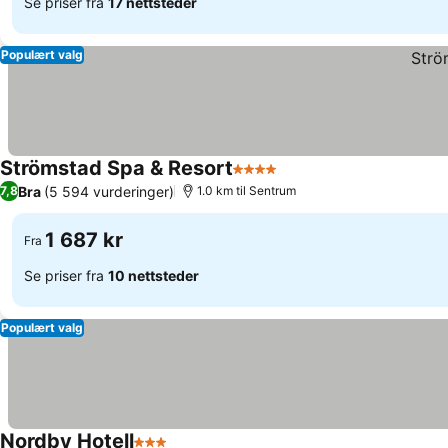
Se priser fra
17 nettsteder
Populært valg
Strömstad Spa & Resort
4 Stjerner
Bra
(5 594 vurderinger)
7,8
1.0 km til Sentrum
1 687 kr
Fra
Se priser fra
10 nettsteder
Populært valg
Nordby Hotell