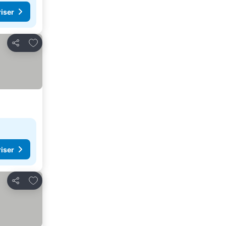
riser
Legg til i favoritter
Del
riser
Legg til i favoritter
Del