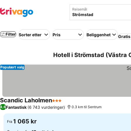
Reisemål
Filter
Sorter etter
Pris
Beliggenhet
Gratis
Hotell i Strömstad (Västra 
Populært valg
Scandic Laholmen
3 Stjerner
Fantastisk
(6 743 vurderinger)
8,6
0.3 km til Sentrum
1 065 kr
Fra