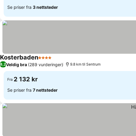
Se priser fra
3 nettsteder
Kosterbaden
4 Stjerner
Veldig bra
(289 vurderinger)
8,2
9.8 km til Sentrum
2 132 kr
Fra
Se priser fra
7 nettsteder