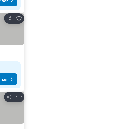
riser
Legg til i favoritter
Del
riser
Legg til i favoritter
Del