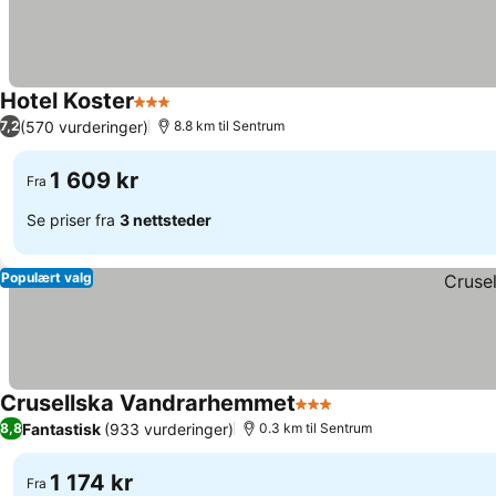
Hotel Koster
3 Stjerner
(570 vurderinger)
7,2
8.8 km til Sentrum
1 609 kr
Fra
Se priser fra
3 nettsteder
Populært valg
Crusellska Vandrarhemmet
3 Stjerner
Fantastisk
(933 vurderinger)
8,8
0.3 km til Sentrum
1 174 kr
Fra