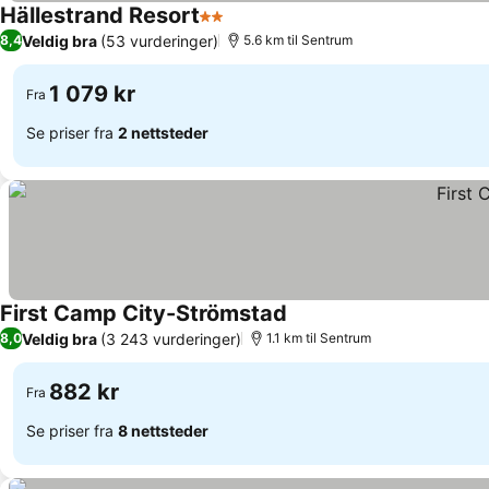
Hällestrand Resort
2 Stjerner
Veldig bra
(53 vurderinger)
8,4
5.6 km til Sentrum
1 079 kr
Fra
Se priser fra
2 nettsteder
First Camp City-Strömstad
Veldig bra
(3 243 vurderinger)
8,0
1.1 km til Sentrum
882 kr
Fra
Se priser fra
8 nettsteder