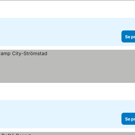
Se p
Se p