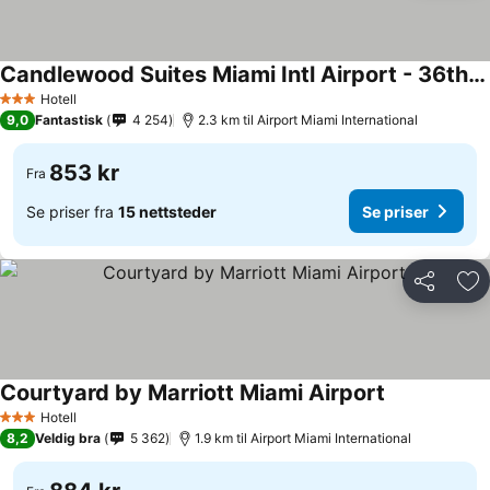
Candlewood Suites Miami Intl Airport - 36th St by IHG
Hotell
3 Stjerner
9,0
Fantastisk
4 254
2.3 km til Airport Miami International
853 kr
Fra
Se priser fra
15 nettsteder
Se priser
Del
Leg
Courtyard by Marriott Miami Airport
Hotell
3 Stjerner
8,2
Veldig bra
5 362
1.9 km til Airport Miami International