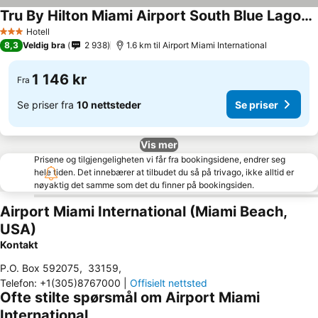
Tru By Hilton Miami Airport South Blue Lagoon, Fl
Hotell
3 Stjerner
8,3
Veldig bra
2 938
1.6 km til Airport Miami International
1 146 kr
Fra
Se priser fra
10 nettsteder
Se priser
Vis mer
Prisene og tilgjengeligheten vi får fra bookingsidene, endrer seg
hele tiden. Det innebærer at tilbudet du så på trivago, ikke alltid er
nøyaktig det samme som det du finner på bookingsiden.
Airport Miami International (Miami Beach,
USA)
Kontakt
P.O. Box 592075
,
33159
,
Telefon
:
+1(305)8767000
|
Offisielt nettsted
Ofte stilte spørsmål om Airport Miami
International