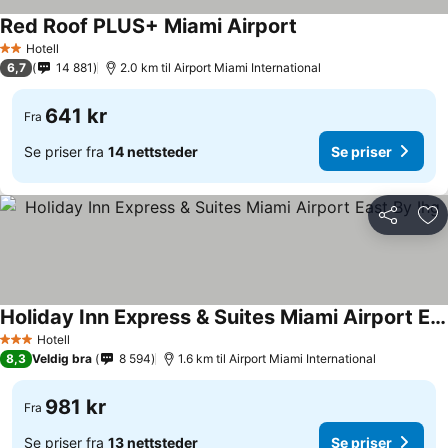
Red Roof PLUS+ Miami Airport
Hotell
2 Stjerner
6,7
14 881
2.0 km til Airport Miami International
641 kr
Fra
Se priser fra
14 nettsteder
Se priser
Del
Leg
Holiday Inn Express & Suites Miami Airport East By Ihg
Hotell
3 Stjerner
8,3
Veldig bra
8 594
1.6 km til Airport Miami International
981 kr
Fra
Se priser fra
13 nettsteder
Se priser