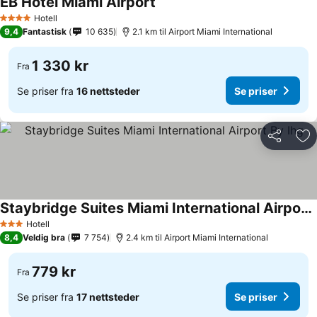
EB Hotel Miami Airport
Hotell
4 Stjerner
9,4
Fantastisk
10 635
2.1 km til Airport Miami International
1 330 kr
Fra
Se priser fra
16 nettsteder
Se priser
Del
Leg
Staybridge Suites Miami International Airport By Ihg
Hotell
3 Stjerner
8,4
Veldig bra
7 754
2.4 km til Airport Miami International
779 kr
Fra
Se priser fra
17 nettsteder
Se priser