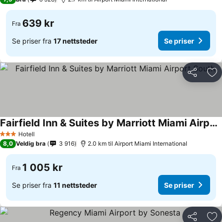
639 kr
Fra
Se priser fra
17 nettsteder
Se priser
Del
Leg
Fairfield Inn & Suites by Marriott Miami Airport South
Hotell
3 Stjerner
8,0
Veldig bra
3 916
2.0 km til Airport Miami International
1 005 kr
Fra
Se priser fra
11 nettsteder
Se priser
Del
Leg