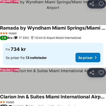
Populært valg
Del
Leg
Ramada by Wyndham Miami Springs/Miami International Airport
Hotell
3 Stjerner
7,8
Bra
17 350
1.6 km til Airport Miami International
734 kr
Fra
Se priser fra
13 nettsteder
Se priser
Populært valg
Del
Leg
Clarion Inn & Suites Miami International Airport
Hotell
2 Stjerner