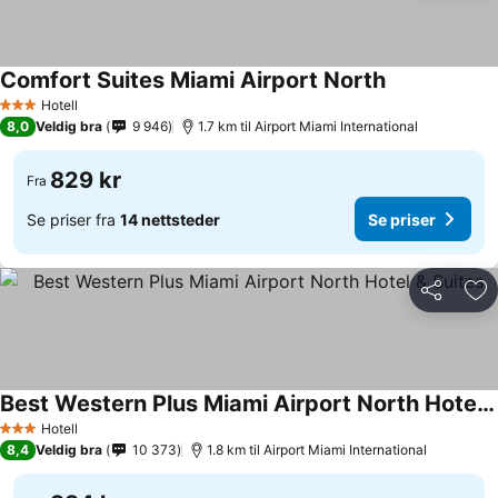
Comfort Suites Miami Airport North
Hotell
3 Stjerner
8,0
Veldig bra
9 946
1.7 km til Airport Miami International
829 kr
Fra
Se priser fra
14 nettsteder
Se priser
Del
Leg
Best Western Plus Miami Airport North Hotel & Suites
Hotell
3 Stjerner
8,4
Veldig bra
10 373
1.8 km til Airport Miami International