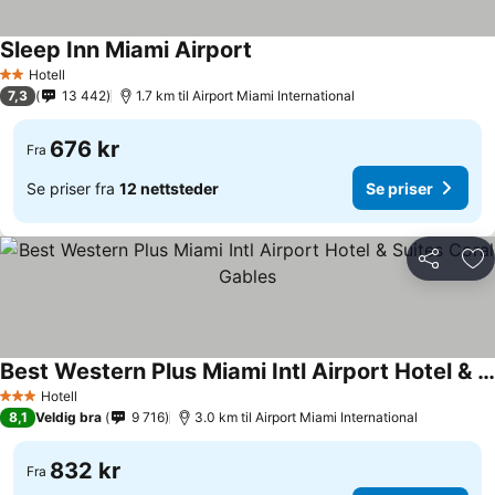
Sleep Inn Miami Airport
Hotell
2 Stjerner
7,3
13 442
1.7 km til Airport Miami International
676 kr
Fra
Se priser fra
12 nettsteder
Se priser
Del
Leg
Best Western Plus Miami Intl Airport Hotel & Suites Coral Gables
Hotell
3 Stjerner
8,1
Veldig bra
9 716
3.0 km til Airport Miami International
832 kr
Fra