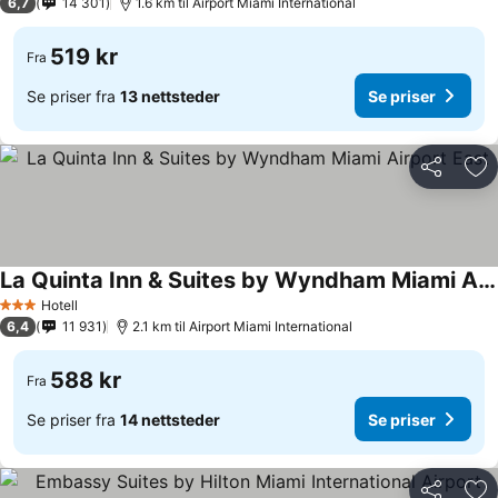
6,7
14 301
1.6 km til Airport Miami International
519 kr
Fra
Se priser fra
13 nettsteder
Se priser
Del
Leg
La Quinta Inn & Suites by Wyndham Miami Airport East
Hotell
3 Stjerner
6,4
11 931
2.1 km til Airport Miami International
588 kr
Fra
Se priser fra
14 nettsteder
Se priser