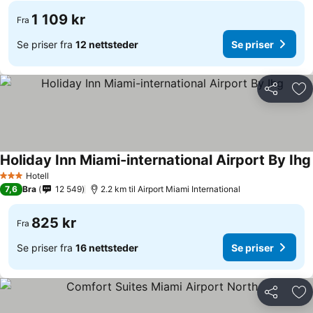
1 109 kr
Fra
Se priser fra
12 nettsteder
Se priser
Del
Leg
Holiday Inn Miami-international Airport By Ihg
Hotell
3 Stjerner
7,6
Bra
12 549
2.2 km til Airport Miami International
825 kr
Fra
Se priser fra
16 nettsteder
Se priser
Del
Leg