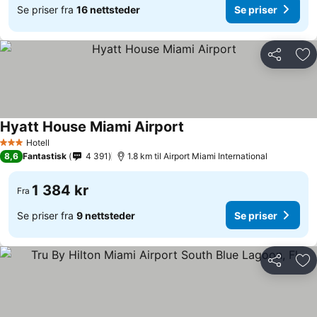
Se priser fra
16 nettsteder
Se priser
Del
Leg
Hyatt House Miami Airport
Hotell
3 Stjerner
8,6
Fantastisk
4 391
1.8 km til Airport Miami International
1 384 kr
Fra
Se priser fra
9 nettsteder
Se priser
Del
Leg