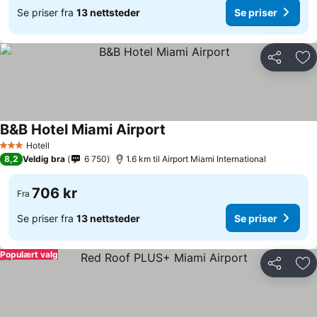
Se priser fra
13 nettsteder
Se priser
Del
Leg
B&B Hotel Miami Airport
Hotell
3 Stjerner
8,2
Veldig bra
6 750
1.6 km til Airport Miami International
706 kr
Fra
Se priser fra
13 nettsteder
Se priser
Populært valg
Del
Leg