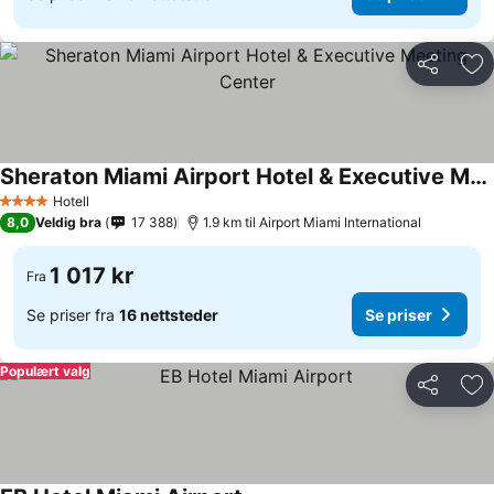
Del
Leg
Sheraton Miami Airport Hotel & Executive Meeting Center
Hotell
4 Stjerner
8,0
Veldig bra
17 388
1.9 km til Airport Miami International
1 017 kr
Fra
Se priser fra
16 nettsteder
Se priser
Populært valg
Del
Leg