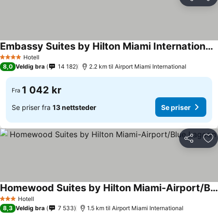
Del
Leg
Embassy Suites by Hilton Miami International Airport
Hotell
4 Stjerner
8,0
Veldig bra
14 182
2.2 km til Airport Miami International
1 042 kr
Fra
Se priser fra
13 nettsteder
Se priser
Del
Leg
Homewood Suites by Hilton Miami-Airport/Blue Lagoon
Hotell
3 Stjerner
8,3
Veldig bra
7 533
1.5 km til Airport Miami International