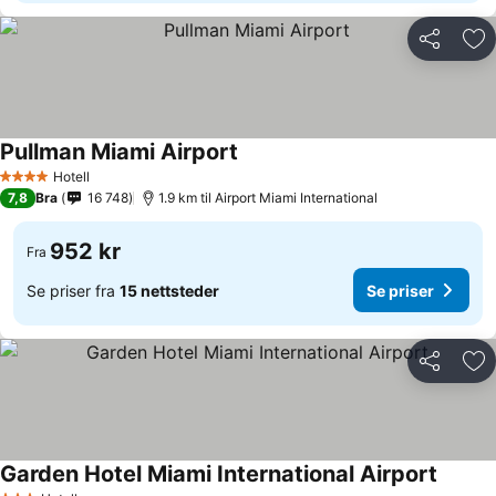
Del
Leg
Pullman Miami Airport
Hotell
4 Stjerner
7,8
Bra
16 748
1.9 km til Airport Miami International
952 kr
Fra
Se priser fra
15 nettsteder
Se priser
Del
Leg
Garden Hotel Miami International Airport