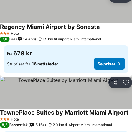
Regency Miami Airport by Sonesta
Hotell
3 Stjerner
7,6
Bra
14 458
1.9 km til Airport Miami International
679 kr
Fra
Se priser fra
16 nettsteder
Se priser
Del
Leg
TownePlace Suites by Marriott Miami Airport
Hotell
3 Stjerner
8,5
Fantastisk
5 164
2.0 km til Airport Miami International