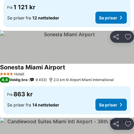
1 121 kr
Fra
Se priser fra
12 nettsteder
Se priser
Del
Leg
Sonesta Miami Airport
Hotell
4 Stjerner
8,4
Veldig bra
9 453
2.0 km til Airport Miami International
863 kr
Fra
Se priser fra
14 nettsteder
Se priser
Del
Leg