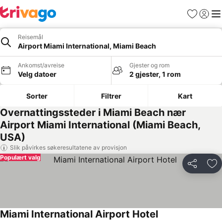
Favoritter
Logg i
Me
Reisemål
Airport Miami International, Miami Beach
Ankomst/avreise
Gjester og rom
Velg datoer
2 gjester, 1 rom
Sorter
Filtrer
Kart
Overnattingssteder i Miami Beach nær
Airport Miami International (Miami Beach,
USA)
Slik påvirkes søkeresultatene av provisjon
Populært valg
Del
Leg
Miami International Airport Hotel