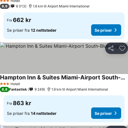
Hotell
3 Stjerner
6,9
6 013
1.6 km til Airport Miami International
662 kr
Fra
Se priser fra
12 nettsteder
Se priser
Del
Leg
Hampton Inn & Suites Miami-Airport South-Blue Lagoon
Hotell
3 Stjerner
8,8
Fantastisk
9 249
1.9 km til Airport Miami International
863 kr
Fra
Se priser fra
14 nettsteder
Se priser