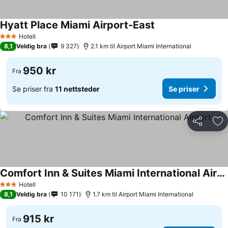
Hyatt Place Miami Airport-East
Hotell
3 Stjerner
8,1
Veldig bra
9 327
2.1 km til Airport Miami International
950 kr
Fra
Se priser fra
11 nettsteder
Se priser
Del
Leg
Comfort Inn & Suites Miami International Airport
Hotell
3 Stjerner
8,1
Veldig bra
10 171
1.7 km til Airport Miami International
915 kr
Fra