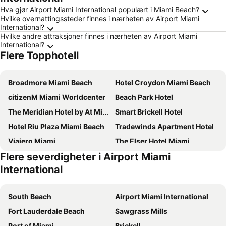
Hva gjør Airport Miami International populært i Miami Beach?
Hvilke overnattingssteder finnes i nærheten av Airport Miami
International?
Hvilke andre attraksjoner finnes i nærheten av Airport Miami
International?
Flere Topphotell
Broadmore Miami Beach
Hotel Croydon Miami Beach
citizenM Miami Worldcenter
Beach Park Hotel
The Meridian Hotel by At Mine Hospitality
Smart Brickell Hotel
Hotel Riu Plaza Miami Beach
Tradewinds Apartment Hotel
Viajero Miami
The Elser Hotel Miami
Flere severdigheter i Airport Miami
Radisson Resort Miami Beach
Uma House by Yurbban South Beach
International
Hilton Miami Airport Blue Lagoon
Grand Beach Hotel
InterContinental Miami by IHG
Cadillac Hotel & Beach Club, Autograph Collection
South Beach
Airport Miami International
Miami International Airport Hotel
Gale Miami Hotel & Residences
Fort Lauderdale Beach
Sawgrass Mills
KAYAK Miami Beach
Hotel Breakwater South Beach
Port of Miami
Brickell