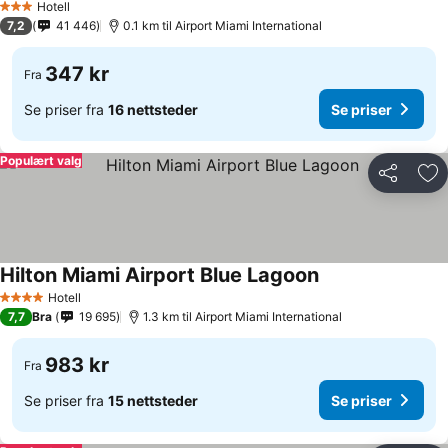
Hotell
3 Stjerner
7,2
41 446
0.1 km til Airport Miami International
347 kr
Fra
Se priser fra
16 nettsteder
Se priser
Populært valg
Del
Leg
Hilton Miami Airport Blue Lagoon
Hotell
4 Stjerner
7,7
Bra
19 695
1.3 km til Airport Miami International
983 kr
Fra
Se priser fra
15 nettsteder
Se priser