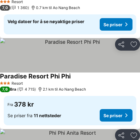
Resort
3 Stjerner
7,0
1 360
0.7 km til Ao Nang Beach
Velg datoer for å se nøyaktige priser
Se priser
Del
Leg
Paradise Resort Phi Phi
Se priser
Resort
3 Stjerner
7,6
Bra
4 715
2.1 km til Ao Nang Beach
378 kr
Fra
Se priser fra
11 nettsteder
Se priser
Del
Leg