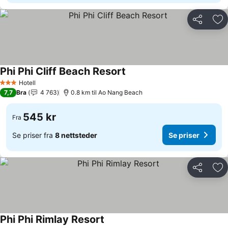
Del
Leg
Phi Phi Cliff Beach Resort
Se priser
Hotell
3 Stjerner
7,7
Bra
4 763
0.8 km til Ao Nang Beach
545 kr
Fra
Se priser fra
8 nettsteder
Se priser
Del
Leg
Phi Phi Rimlay Resort
Se priser