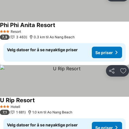
Phi Phi Anita Resort
Se priser
Resort
3 Stjerner
7,3
3 463
0.3 km til Ao Nang Beach
Velg datoer for å se nøyaktige priser
Se priser
Del
Leg
U Rip Resort
Se priser
Hotell
3 Stjerner
7,1
1 681
1.0 km til Ao Nang Beach
Velg datoer for å se nøyaktige priser
Se priser