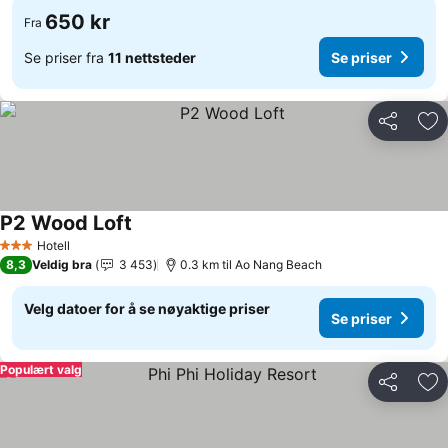
650 kr
Fra
Se priser fra
11 nettsteder
Se priser
Del
Leg
P2 Wood Loft
Se priser
Hotell
3 Stjerner
8,3
Veldig bra
3 453
0.3 km til Ao Nang Beach
Velg datoer for å se nøyaktige priser
Se priser
Populært valg
Del
Leg