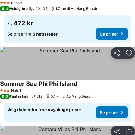
Resort
3 Stjerner
8,4
Veldig bra
10 135
1.7 km til Ao Nang Beach
472 kr
Fra
Se priser fra
5 nettsteder
Se priser
Del
Leg
Summer Sea Phi Phi Island
Se priser
Hotell
3 Stjerner
9,0
Fantastisk
812
0.1 km til Ao Nang Beach
Velg datoer for å se nøyaktige priser
Se priser
Del
Leg