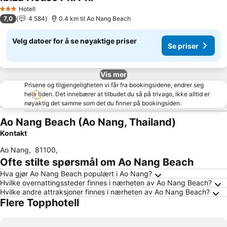
Se priser
Hotell
3 Stjerner
7,0
4 584
0.4 km til Ao Nang Beach
Velg datoer for å se nøyaktige priser
Se priser
Vis mer
Prisene og tilgjengeligheten vi får fra bookingsidene, endrer seg
hele tiden. Det innebærer at tilbudet du så på trivago, ikke alltid er
nøyaktig det samme som det du finner på bookingsiden.
Ao Nang Beach (Ao Nang, Thailand)
Kontakt
Ao Nang
,
81100
,
Ofte stilte spørsmål om Ao Nang Beach
Hva gjør Ao Nang Beach populært i Ao Nang?
Hvilke overnattingssteder finnes i nærheten av Ao Nang Beach?
Hvilke andre attraksjoner finnes i nærheten av Ao Nang Beach?
Flere Topphotell