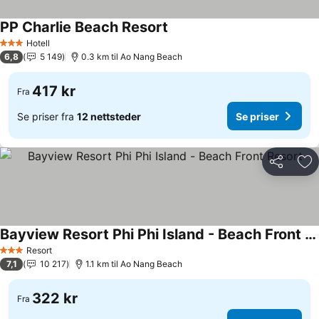
PP Charlie Beach Resort
Se priser
Hotell
3 Stjerner
6,8
5 149
0.3 km til Ao Nang Beach
417 kr
Fra
Se priser fra
12 nettsteder
Se priser
Del
Leg
Bayview Resort Phi Phi Island - Beach Front Resort
Se priser
Resort
3 Stjerner
7,1
10 217
1.1 km til Ao Nang Beach
322 kr
Fra