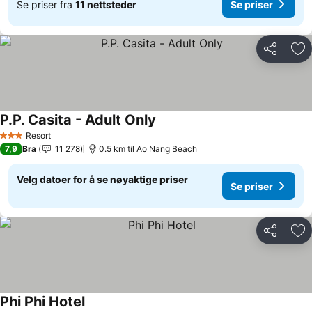
Se priser fra
11 nettsteder
Se priser
Del
Leg
P.P. Casita - Adult Only
Se priser
Resort
3 Stjerner
7,9
Bra
11 278
0.5 km til Ao Nang Beach
Velg datoer for å se nøyaktige priser
Se priser
Del
Leg
Phi Phi Hotel
Se priser