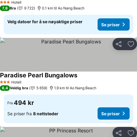
Hotell
3 Stjerner
7,8
Bra
9 722
0.1 km til Ao Nang Beach
Velg datoer for å se nøyaktige priser
Se priser
Del
Leg
Paradise Pearl Bungalows
Se priser
Hotell
3 Stjerner
8,4
Veldig bra
5 659
1.9 km til Ao Nang Beach
494 kr
Fra
Se priser fra
8 nettsteder
Se priser
Del
Leg