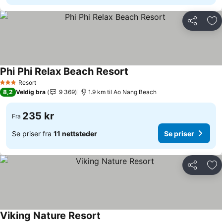
Del
Leg
Phi Phi Relax Beach Resort
Se priser
Resort
3 Stjerner
8,2
Veldig bra
9 369
1.9 km til Ao Nang Beach
235 kr
Fra
Se priser fra
11 nettsteder
Se priser
Del
Leg
Viking Nature Resort
Se priser