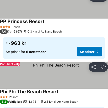
PP Princess Resort
Se priser
Resort
4 Stjerner
7,0
6 627
0.3 km til Ao Nang Beach
963 kr
Fra
Se priser fra
6 nettsteder
Se priser
Populært valg
Del
Leg
Phi Phi The Beach Resort
Se priser
Resort
3 Stjerner
8,2
Veldig bra
13 751
2.3 km til Ao Nang Beach