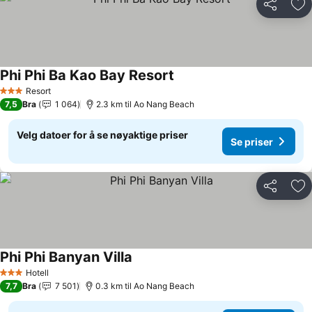
Del
Leg
Phi Phi Ba Kao Bay Resort
Se priser
Resort
3 Stjerner
7,5
Bra
1 064
2.3 km til Ao Nang Beach
Velg datoer for å se nøyaktige priser
Se priser
Del
Leg
Phi Phi Banyan Villa
Se priser
Hotell
3 Stjerner
7,7
Bra
7 501
0.3 km til Ao Nang Beach