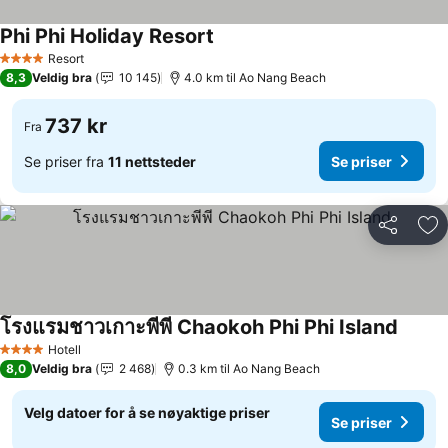
Phi Phi Holiday Resort
Se priser
Resort
4 Stjerner
8,3
Veldig bra
10 145
4.0 km til Ao Nang Beach
737 kr
Fra
Se priser fra
11 nettsteder
Se priser
Del
Leg
โรงแรมชาวเกาะพีพี Chaokoh Phi Phi Island
Se pri
Hotell
4 Stjerner
8,0
Veldig bra
2 468
0.3 km til Ao Nang Beach
Velg datoer for å se nøyaktige priser
Se priser