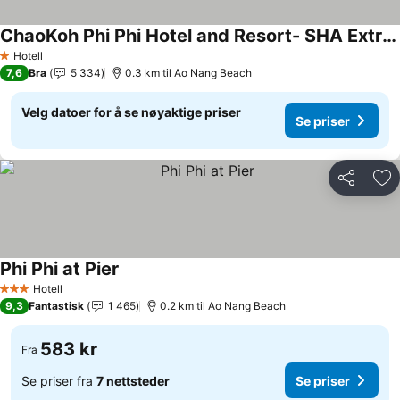
ChaoKoh Phi Phi Hotel and Resort- SHA Extra Plus
Se priser
Hotell
1 Stjerner
7,6
Bra
5 334
0.3 km til Ao Nang Beach
Velg datoer for å se nøyaktige priser
Se priser
Del
Leg
Phi Phi at Pier
Se priser
Hotell
3 Stjerner
9,3
Fantastisk
1 465
0.2 km til Ao Nang Beach
583 kr
Fra
Se priser fra
7 nettsteder
Se priser