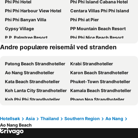
Phi Phi Hotel
Phi Phi Island Cabana Hotel
Phi Phi Harbour View Hotel
Centara Villas Phi Phi Island
Phi Phi Banyan Villa
Phi Phi at Pier
Gypsy Village
PP Mountain Beach Resort
P.P. Palmtree Resort
Phi Phi Nice Beach Resort
Andre populære reisemål ved stranden
Phi Phi Maiyada Resort
Phi Phi View Point Resort
Ibiza House Phi Phi
JJ Residence
Patong Beach Strandhoteller
Krabi Strandhoteller
OUTRIGGER Phi Phi Island Resort
Paradise Pearl Bungalows
Ao Nang Strandhoteller
Karon Beach Strandhoteller
ChaoKoh Phi Phi Hotel and Resort- SHA Extra Plus
Phi Phi Cliff Beach Resort
Kata Beach Strandhoteller
Phuket-Town Strandhoteller
U Rip Resort
Panmanee Hotel
Koh Lanta City Strandhoteller
Kamala Beach Strandhoteller
Phi Phi Cozy Seafront Resort
Andaman Resort
Koh Phi Phi Strandhoteller
Phang Nga Strandhoteller
Summer Sea Phi Phi Island
Chongkhao Resort
Saladan Strandhoteller
Bang Tao Beach Strandhoteller
The Cobble Beach
Pp Red Tuna Hut
Rawai Beach Strandhoteller
Klong Muang Strandhoteller
The Hip Resort @ Phi Phi
Ton Sai Tropical Phi Phi Island
Hotellsøk
Asia
Thailand
Southern Region
Ao Nang
Ao Nang Beach
Ao Railay Beach Strandhoteller
Kata Noi Beach Strandhoteller
Phuphaya Seaview Resort
PP Charlie Beach Resort
Koh Yao Yai Strandhoteller
Nai Yang Beach Strandhoteller
Blu Monkey Phi Phi Island
PP Insula