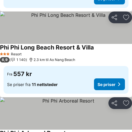
Del
Leg
Phi Phi Long Beach Resort & Villa
Se priser
Resort
3 Stjerner
6,9
1 140
2.3 km til Ao Nang Beach
557 kr
Fra
Se priser fra
11 nettsteder
Se priser
Del
Leg