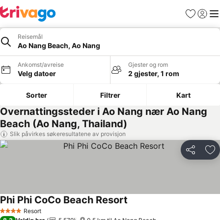
Favoritter
Logg i
Me
Reisemål
Ao Nang Beach, Ao Nang
Ankomst/avreise
Gjester og rom
Velg datoer
2 gjester, 1 rom
Sorter
Filtrer
Kart
Overnattingssteder i Ao Nang nær Ao Nang
Beach (Ao Nang, Thailand)
Slik påvirkes søkeresultatene av provisjon
Del
Leg
Phi Phi CoCo Beach Resort
Se priser
Resort
4 Stjerner