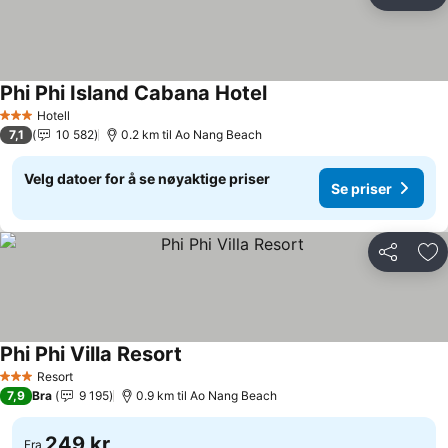
Del
Leg
Phi Phi Island Cabana Hotel
Se priser
Hotell
3 Stjerner
7,1
10 582
0.2 km til Ao Nang Beach
Velg datoer for å se nøyaktige priser
Se priser
Del
Leg
Phi Phi Villa Resort
Se priser
Resort
3 Stjerner
7,9
Bra
9 195
0.9 km til Ao Nang Beach
249 kr
Fra