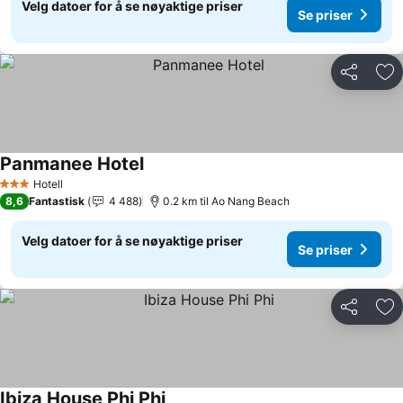
Velg datoer for å se nøyaktige priser
Se priser
Del
Leg
Panmanee Hotel
Se priser
Hotell
3 Stjerner
8,6
Fantastisk
4 488
0.2 km til Ao Nang Beach
Velg datoer for å se nøyaktige priser
Se priser
Del
Leg
Ibiza House Phi Phi