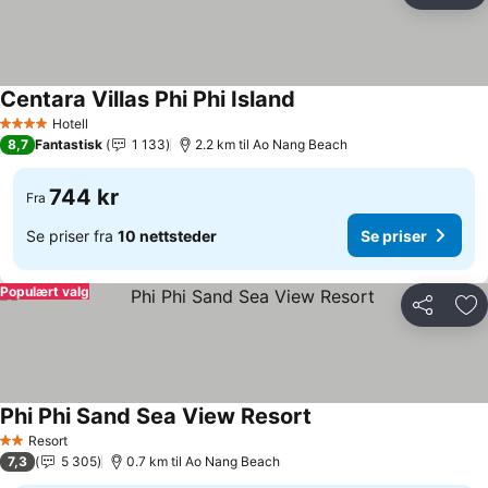
Centara Villas Phi Phi Island
Se priser
Hotell
4 Stjerner
8,7
Fantastisk
1 133
2.2 km til Ao Nang Beach
744 kr
Fra
Se priser fra
10 nettsteder
Se priser
Populært valg
Del
Leg
Phi Phi Sand Sea View Resort
Se priser
Resort
2 Stjerner
7,3
5 305
0.7 km til Ao Nang Beach