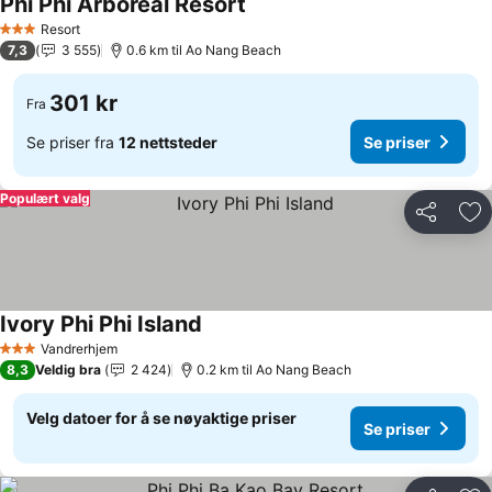
Phi Phi Arboreal Resort
Se priser
Resort
3 Stjerner
7,3
3 555
0.6 km til Ao Nang Beach
301 kr
Fra
Se priser fra
12 nettsteder
Se priser
Populært valg
Del
Leg
Ivory Phi Phi Island
Se priser
Vandrerhjem
3 Stjerner
8,3
Veldig bra
2 424
0.2 km til Ao Nang Beach
Velg datoer for å se nøyaktige priser
Se priser