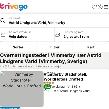
Favoritter
Logg i
Me
Reisemål
Astrid Lindgrens Värld, Vimmerby
Ankomst/avreise
Gjester og rom
Velg datoer
2 gjester, 1 rom
Sorter
Filtrer
Kart
Overnattingssteder i Vimmerby nær Astrid
Lindgrens Värld (Vimmerby, Sverige)
Slik påvirkes søkeresultatene av provisjon
Vimmerby Stadshotell,
Del
Legg til i favoritter
WorldHotels Crafted
4 Stjerner
8,2
Veldig bra
3 661
1.2 km til Astrid Lindgrens Värld
Populært valg