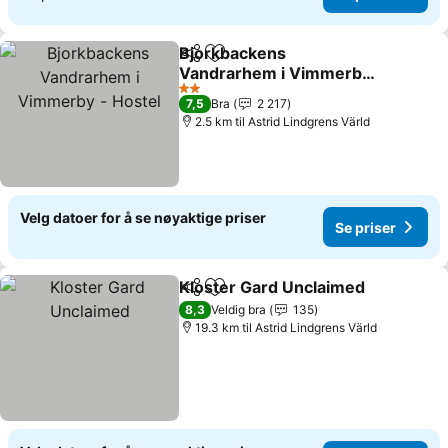
Bjorkbackens
Del
Legg til i favoritter
Vandrarhem i Vimmerby -
Hostel
2 Stjerner
7,5
Bra
2 217
2.5 km til Astrid Lindgrens Värld
Velg datoer for å se nøyaktige priser
Se priser
Kloster Gard Unclaimed
Del
Legg til i favoritter
8,3
Veldig bra
135
19.3 km til Astrid Lindgrens Värld