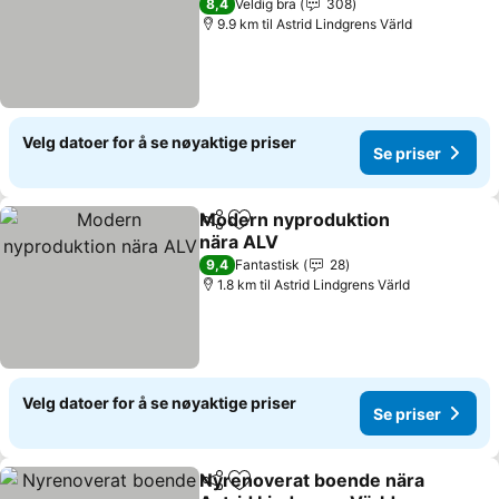
8,4
Veldig bra
308
9.9 km til Astrid Lindgrens Värld
Velg datoer for å se nøyaktige priser
Se priser
Modern nyproduktion
Del
Legg til i favoritter
nära ALV
9,4
Fantastisk
28
1.8 km til Astrid Lindgrens Värld
Velg datoer for å se nøyaktige priser
Se priser
Nyrenoverat boende nära
Del
Legg til i favoritter