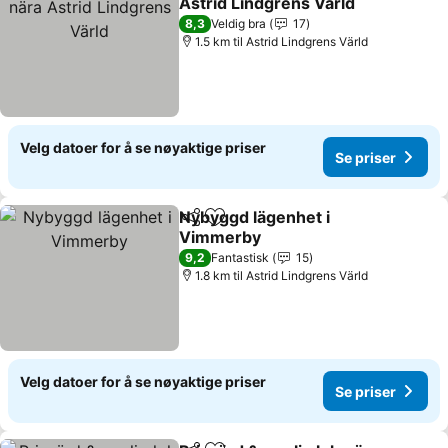
Astrid Lindgrens Värld
8,3
Veldig bra
17
1.5 km til Astrid Lindgrens Värld
Velg datoer for å se nøyaktige priser
Se priser
Nybyggd lägenhet i
Del
Legg til i favoritter
Vimmerby
9,2
Fantastisk
15
1.8 km til Astrid Lindgrens Värld
Velg datoer for å se nøyaktige priser
Se priser