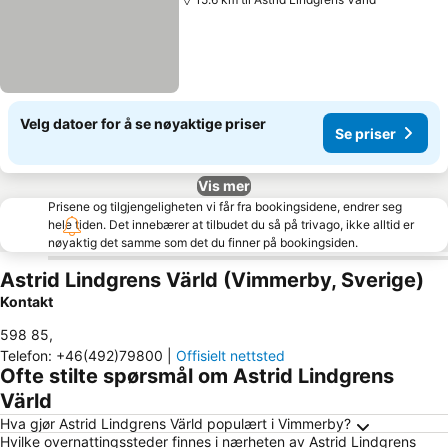
Velg datoer for å se nøyaktige priser
Se priser
Vis mer
Prisene og tilgjengeligheten vi får fra bookingsidene, endrer seg
hele tiden. Det innebærer at tilbudet du så på trivago, ikke alltid er
nøyaktig det samme som det du finner på bookingsiden.
Astrid Lindgrens Värld (Vimmerby, Sverige)
Kontakt
598 85
,
Telefon
:
+46(492)79800
|
Offisielt nettsted
Ofte stilte spørsmål om Astrid Lindgrens
Värld
Hva gjør Astrid Lindgrens Värld populært i Vimmerby?
Hvilke overnattingssteder finnes i nærheten av Astrid Lindgrens