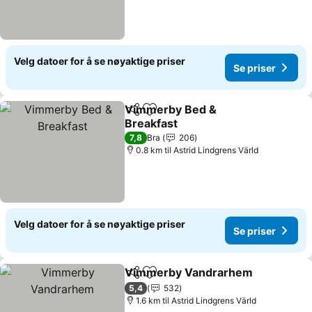
Velg datoer for å se nøyaktige priser
Se priser
Vimmerby Bed &
Del
Legg til i favoritter
Breakfast
7,8
Bra
206
0.8 km til Astrid Lindgrens Värld
Velg datoer for å se nøyaktige priser
Se priser
Vimmerby Vandrarhem
Del
Legg til i favoritter
5,4
532
1.6 km til Astrid Lindgrens Värld