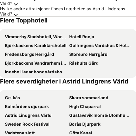
Värld?
Hvilke andre attraksjoner finnes i nærheten av Astrid Lindgrens
Värld?
Flere Topphotell
Vimmerby Stadshotell, WorldHotels Crafted
Hotell Ronja
Björkbackens Karaktärshotell
Gullringens Värdshus & Hotell
Fredensborgs Herrgård
Storebro Herrgård
Bjorkbackens Vandrarhem i Vimmerby - Hostel
Råshults Gård
Ingebo Hagar bondgårdsboende
Flere severdigheter i Astrid Lindgrens Värld
Ge-kås
Skara sommarland
Kolmårdens djurpark
High Chaparral
Astrid Lindgrens Värld
Gustavsvik Inom & Utomhusbad
Sweden Rock Festival
Borås Djurpark
Vadstena slott
Göta Kanal