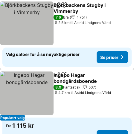
Björkbackens Stugby i
Del
Legg til i favoritter
Vimmerby
7,6
Bra
1 751
2.5 km til Astrid Lindgrens Värld
Velg datoer for å se nøyaktige priser
Se priser
Ingebo Hagar
Del
Legg til i favoritter
bondgårdsboende
8,9
Fantastisk
507
4.7 km til Astrid Lindgrens Värld
Populært valg
1 115 kr
Fra