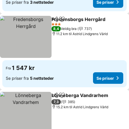
Se priser fra
3 nettsteder
Se priser
Fredensborgs Herrgård
Del
Legg til i favoritter
3 Stjerner
8,4
Veldig bra
737
11.2 km til Astrid Lindgrens Värld
1 547 kr
Fra
Se priser fra
5 nettsteder
Se priser
Lönneberga Vandrarhem
Del
Legg til i favoritter
7,3
385
15.2 km til Astrid Lindgrens Värld