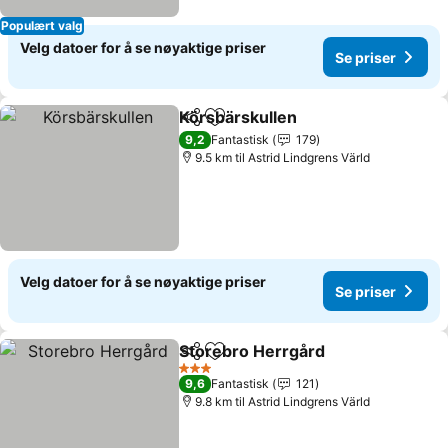
Populært valg
Velg datoer for å se nøyaktige priser
Se priser
Körsbärskullen
Del
Legg til i favoritter
9,2
Fantastisk
179
9.5 km til Astrid Lindgrens Värld
Velg datoer for å se nøyaktige priser
Se priser
Storebro Herrgård
Del
Legg til i favoritter
3 Stjerner
9,6
Fantastisk
121
9.8 km til Astrid Lindgrens Värld