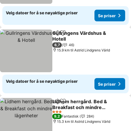
Velg datoer for å se nøyaktige priser
Se priser
Gullringens Värdshus &
Del
Legg til i favoritter
Hotell
6,7
46
15.9 km til Astrid Lindgrens Värld
Velg datoer for å se nøyaktige priser
Se priser
Lidhem herrgård. Bed &
Del
Legg til i favoritter
Breakfast och mindre
lägenheter
3 Stjerner
9,2
Fantastisk
284
15.3 km til Astrid Lindgrens Värld