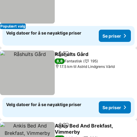
Populært valg
Velg datoer for å se nøyaktige priser
Se priser
Råshults Gård
Del
Legg til i favoritter
8,8
Fantastisk
195
17.5 km til Astrid Lindgrens Värld
Velg datoer for å se nøyaktige priser
Se priser
Ankis Bed And Brekfast,
Del
Legg til i favoritter
Vimmerby