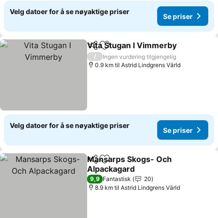
Velg datoer for å se nøyaktige priser
Se priser
Vita Stugan I Vimmerby
Del
Legg til i favoritter
/
Ingen vurdering tilgjengelig
0.9 km til Astrid Lindgrens Värld
Velg datoer for å se nøyaktige priser
Se priser
Mansarps Skogs- Och
Del
Legg til i favoritter
Alpackagard
9,9
Fantastisk
20
8.9 km til Astrid Lindgrens Värld