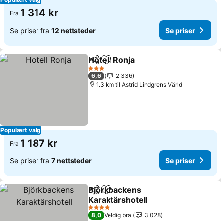
1 314 kr
Fra
Se priser fra
12 nettsteder
Se priser
Hotell Ronja
Del
Legg til i favoritter
3 Stjerner
6,6
2 336
1.3 km til Astrid Lindgrens Värld
Populært valg
1 187 kr
Fra
Se priser fra
7 nettsteder
Se priser
Björkbackens
Del
Legg til i favoritter
Karaktärshotell
4 Stjerner
8,0
Veldig bra
3 028