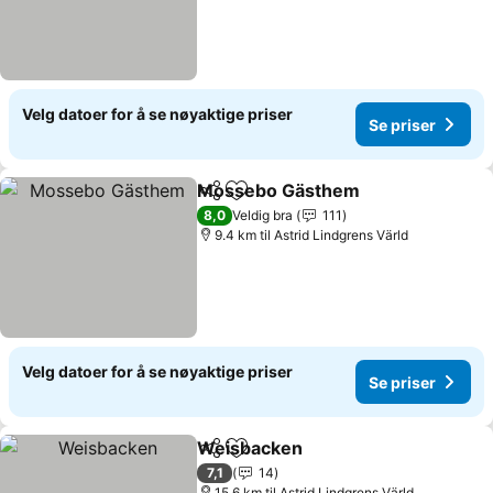
Velg datoer for å se nøyaktige priser
Se priser
Mossebo Gästhem
Del
Legg til i favoritter
8,0
Veldig bra
111
9.4 km til Astrid Lindgrens Värld
Velg datoer for å se nøyaktige priser
Se priser
Weisbacken
Del
Legg til i favoritter
7,1
14
15.6 km til Astrid Lindgrens Värld