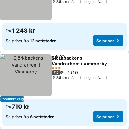
2.5 km til Astrid Lindgrens Värld
1 248 kr
Fra
Se priser fra
12 nettsteder
Se priser
Björkbackens
Del
Legg til i favoritter
Vandrarhem i Vimmerby
3 Stjerner
7,2
1 243
2.5 km til Astrid Lindgrens Värld
Populært valg
710 kr
Fra
Se priser fra
6 nettsteder
Se priser