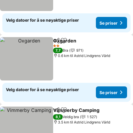
Velg datoer for å se nøyaktige priser
Se priser
Oxgarden
Del
Legg til i favoritter
2 Stjerner
7,7
Bra
971
0.6 km til Astrid Lindgrens Värld
Velg datoer for å se nøyaktige priser
Se priser
Vimmerby Camping
Del
Legg til i favoritter
8,1
Veldig bra
1 527
3.5 km til Astrid Lindgrens Värld