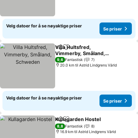
Velg datoer for å se nøyaktige priser
Se priser
Villa Hultsfred,
Del
Legg til i favoritter
Vimmerby, Småland,
Schweden
9,6
Fantastisk
7
20.0 km til Astrid Lindgrens Värld
Velg datoer for å se nøyaktige priser
Se priser
Kullagarden Hostel
Del
Legg til i favoritter
8,8
Fantastisk
8
16.9 km til Astrid Lindgrens Värld