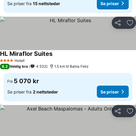
Se priser fra
15 nettsteder
Se priser
Del
Leg
HL Miraflor Suites
Se priser
Hotell
4 Stjerner
8,2
Veldig bra
4 532
1.5 km til Bahia Feliz
5 070 kr
Fra
Se priser fra
2 nettsteder
Se priser
Del
Leg