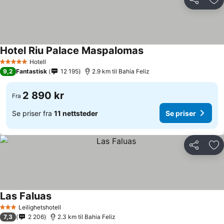
Del
Leg
Hotel Riu Palace Maspalomas
Se priser
Hotell
5 Stjerner
9,2
Fantastisk
12 195
2.9 km til Bahia Feliz
2 890 kr
Fra
Se priser fra
11 nettsteder
Se priser
Del
Leg
Las Faluas
Se priser
Leilighetshotell
3 Stjerner
7,3
2 206
2.3 km til Bahia Feliz