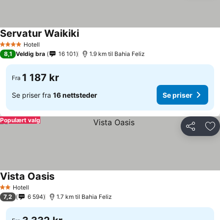
Servatur Waikiki
Se priser
Hotell
4 Stjerner
8,1
Veldig bra
16 101
1.9 km til Bahia Feliz
1 187 kr
Fra
Se priser fra
16 nettsteder
Se priser
Populært valg
Del
Leg
Vista Oasis
Se priser
Hotell
2 Stjerner
7,2
6 594
1.7 km til Bahia Feliz