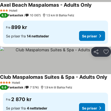
Axel Beach Maspalomas - Adults Only
Se priser
Hotell
3 Stjerner
8,5
Fantastisk
10 067
1.5 km til Bahia Feliz
899 kr
Fra
Se priser fra
14 nettsteder
Se priser
Del
Leg
Club Maspalomas Suites & Spa - Adults Only
Se
Hotell
4 Stjerner
9,6
Fantastisk
7 574
1.9 km til Bahia Feliz
2 870 kr
Fra
Se priser fra
4 nettsteder
Se priser