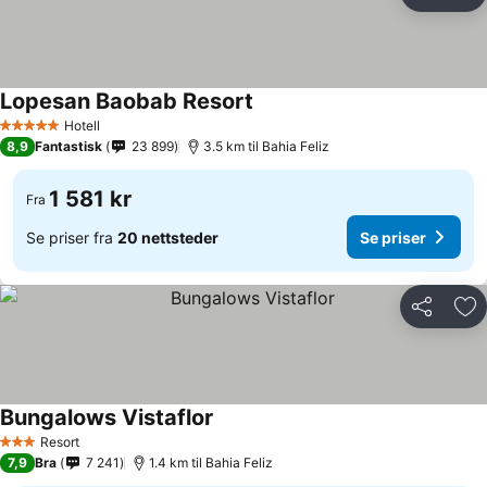
Del
Leg
Lopesan Baobab Resort
Se priser
Hotell
5 Stjerner
8,9
Fantastisk
23 899
3.5 km til Bahia Feliz
1 581 kr
Fra
Se priser fra
20 nettsteder
Se priser
Del
Leg
Bungalows Vistaflor
Se priser
Resort
3 Stjerner
7,9
Bra
7 241
1.4 km til Bahia Feliz