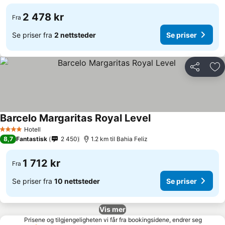
2 478 kr
Fra
Se priser fra
2 nettsteder
Se priser
Del
Leg
Barcelo Margaritas Royal Level
Se priser
Hotell
4 Stjerner
8,7
Fantastisk
2 450
1.2 km til Bahia Feliz
1 712 kr
Fra
Se priser fra
10 nettsteder
Se priser
Vis mer
Prisene og tilgjengeligheten vi får fra bookingsidene, endrer seg