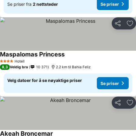
Se priser fra
2 nettsteder
Se priser
Del
Leg
Maspalomas Princess
Se priser
Hotell
4 Stjerner
8,3
Veldig bra
10 371
2.2 km til Bahia Feliz
Velg datoer for å se nøyaktige priser
Se priser
Del
Leg
Akeah Broncemar