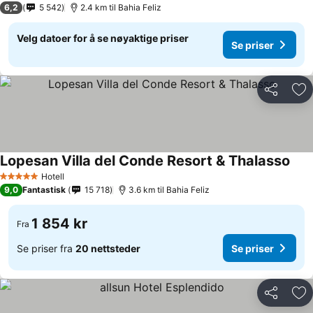
6,2
5 542
2.4 km til Bahia Feliz
Velg datoer for å se nøyaktige priser
Se priser
Del
Leg
Lopesan Villa del Conde Resort & Thalasso
Se p
Hotell
5 Stjerner
9,0
Fantastisk
15 718
3.6 km til Bahia Feliz
1 854 kr
Fra
Se priser fra
20 nettsteder
Se priser
Del
Leg