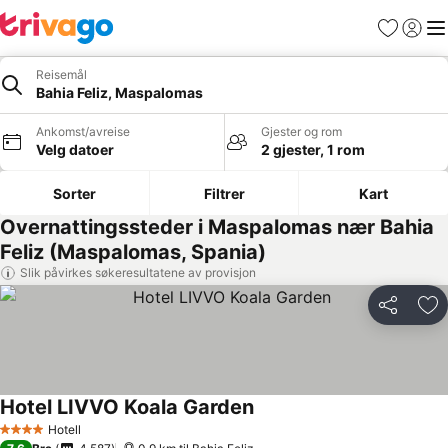
Favoritter
Logg i
Me
Reisemål
Bahia Feliz, Maspalomas
Ankomst/avreise
Gjester og rom
Velg datoer
2 gjester, 1 rom
Sorter
Filtrer
Kart
Overnattingssteder i Maspalomas nær Bahia
Feliz (Maspalomas, Spania)
Slik påvirkes søkeresultatene av provisjon
Del
Leg
Hotel LIVVO Koala Garden
Se priser
Hotell
4 Stjerner