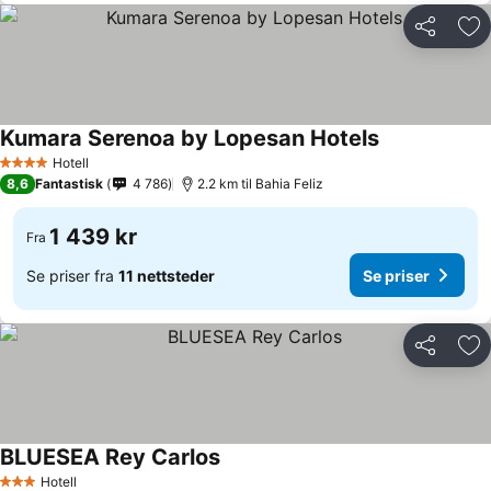
Del
Leg
Kumara Serenoa by Lopesan Hotels
Se priser
Hotell
4 Stjerner
8,6
Fantastisk
4 786
2.2 km til Bahia Feliz
1 439 kr
Fra
Se priser fra
11 nettsteder
Se priser
Del
Leg
BLUESEA Rey Carlos
Se priser
Hotell
3 Stjerner