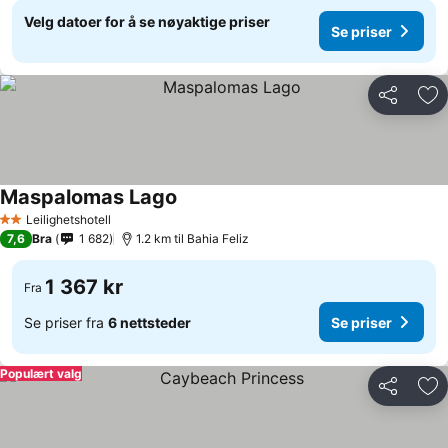
Velg datoer for å se nøyaktige priser
Se priser
Del
Leg
Maspalomas Lago
Se priser
Leilighetshotell
2 Stjerner
7,6
Bra
1 682
1.2 km til Bahia Feliz
1 367 kr
Fra
Se priser fra
6 nettsteder
Se priser
Populært valg
Del
Leg