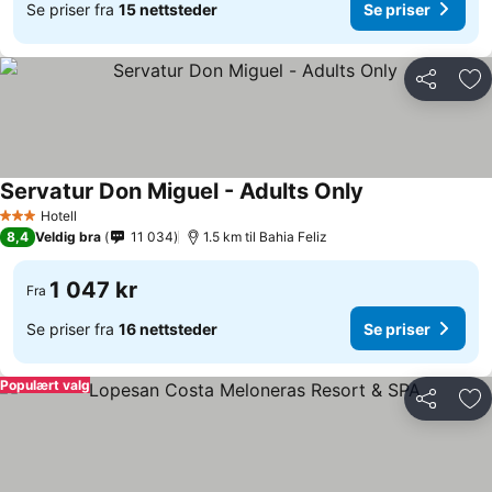
Se priser fra
15 nettsteder
Se priser
Del
Leg
Servatur Don Miguel - Adults Only
Se priser
Hotell
3 Stjerner
8,4
Veldig bra
11 034
1.5 km til Bahia Feliz
1 047 kr
Fra
Se priser fra
16 nettsteder
Se priser
Populært valg
Del
Leg