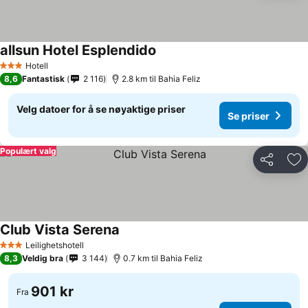
allsun Hotel Esplendido
Se priser
Hotell
3 Stjerner
8,6
Fantastisk
2 116
2.8 km til Bahia Feliz
Velg datoer for å se nøyaktige priser
Se priser
Populært valg
Del
Leg
Club Vista Serena
Se priser
Leilighetshotell
3 Stjerner
8,3
Veldig bra
3 144
0.7 km til Bahia Feliz
901 kr
Fra