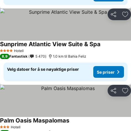
Del
Leg
Sunprime Atlantic View Suite & Spa
Se priser
Hotell
4 Stjerner
8,9
Fantastisk
5 470
1.0 km til Bahia Feliz
Velg datoer for å se nøyaktige priser
Se priser
Del
Leg
Palm Oasis Maspalomas
Se priser
Hotell
3 Stjerner