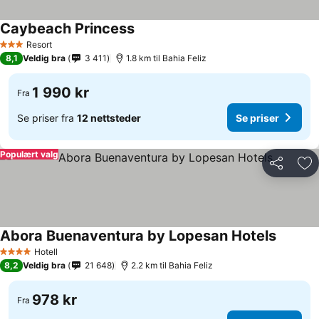
Caybeach Princess
Se priser
Resort
3 Stjerner
8,1
Veldig bra
3 411
1.8 km til Bahia Feliz
1 990 kr
Fra
Se priser fra
12 nettsteder
Se priser
Populært valg
Del
Leg
Abora Buenaventura by Lopesan Hotels
Se prise
Hotell
4 Stjerner
8,2
Veldig bra
21 648
2.2 km til Bahia Feliz
978 kr
Fra