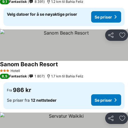
9,1
Fantastisk
8 391
1.2 km til Bahia Feliz
Velg datoer for å se nøyaktige priser
Se priser
Del
Leg
Sanom Beach Resort
Se priser
Hotell
3 Stjerner
8,5
Fantastisk
1 807
1.7 km til Bahia Feliz
986 kr
Fra
Se priser fra
12 nettsteder
Se priser
Del
Leg