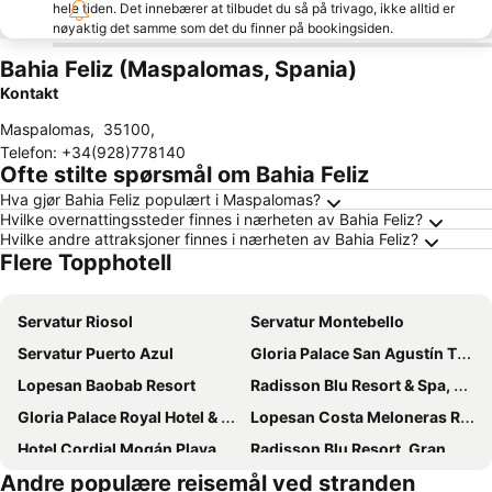
hele tiden. Det innebærer at tilbudet du så på trivago, ikke alltid er
nøyaktig det samme som det du finner på bookingsiden.
Bahia Feliz (Maspalomas, Spania)
Kontakt
Maspalomas
,
35100
,
Telefon
:
+34(928)778140
Ofte stilte spørsmål om Bahia Feliz
Hva gjør Bahia Feliz populært i Maspalomas?
Hvilke overnattingssteder finnes i nærheten av Bahia Feliz?
Hvilke andre attraksjoner finnes i nærheten av Bahia Feliz?
Flere Topphotell
Servatur Riosol
Servatur Montebello
Servatur Puerto Azul
Gloria Palace San Agustín Thalasso & Hotel
Lopesan Baobab Resort
Radisson Blu Resort & Spa, Gran Canaria Mogan
Gloria Palace Royal Hotel & Spa
Lopesan Costa Meloneras Resort & SPA
Hotel Cordial Mogán Playa
Radisson Blu Resort, Gran Canaria
Andre populære reisemål ved stranden
Servatur Altamar
Abora Buenaventura by Lopesan Hotels