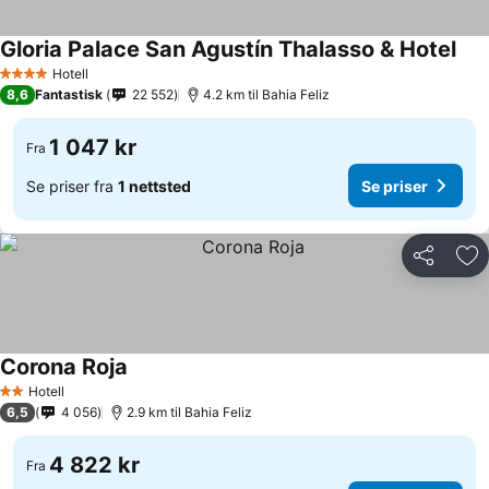
Gloria Palace San Agustín Thalasso & Hotel
Se p
Hotell
4 Stjerner
8,6
Fantastisk
22 552
4.2 km til Bahia Feliz
1 047 kr
Fra
Se priser fra
1 nettsted
Se priser
Del
Leg
Corona Roja
Se priser
Hotell
2 Stjerner
6,5
4 056
2.9 km til Bahia Feliz
4 822 kr
Fra