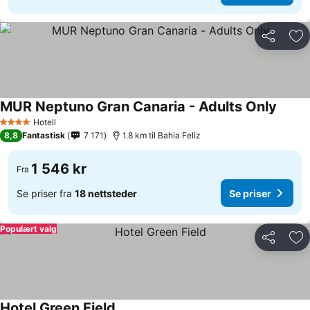
Del
Leg
MUR Neptuno Gran Canaria - Adults Only
Se pri
Hotell
4 Stjerner
8,8
Fantastisk
7 171
1.8 km til Bahia Feliz
1 546 kr
Fra
Se priser fra
18 nettsteder
Se priser
Populært valg
Del
Leg
Hotel Green Field