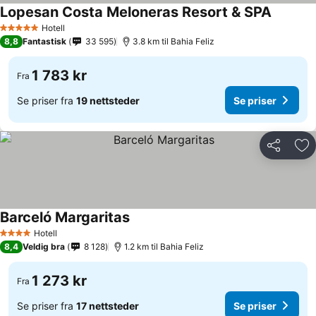
Lopesan Costa Meloneras Resort & SPA
Se prise
Hotell
5 Stjerner
8,8
Fantastisk
33 595
3.8 km til Bahia Feliz
1 783 kr
Fra
Se priser fra
19 nettsteder
Se priser
Del
Leg
Barceló Margaritas
Se priser
Hotell
4 Stjerner
8,4
Veldig bra
8 128
1.2 km til Bahia Feliz
1 273 kr
Fra
Se priser fra
17 nettsteder
Se priser