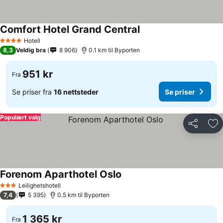
Comfort Hotel Grand Central
Hotell
4 Stjerner
8,3
Veldig bra
8 906
0.1 km til Byporten
951 kr
Fra
Se priser fra
16 nettsteder
Se priser
Populært valg
Del
Leg
Forenom Aparthotel Oslo
Leilighetshotell
3 Stjerner
7,4
5 395
0.5 km til Byporten
1 365 kr
Fra