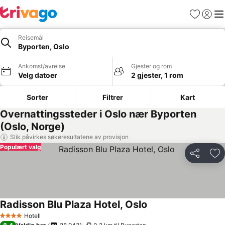
Favoritter
Logg i
Me
Reisemål
Byporten, Oslo
Ankomst/avreise
Gjester og rom
Velg datoer
2 gjester, 1 rom
Sorter
Filtrer
Kart
Overnattingssteder i Oslo nær Byporten
(Oslo, Norge)
Slik påvirkes søkeresultatene av provisjon
Populært valg
Del
Leg
Radisson Blu Plaza Hotel, Oslo
Hotell
4 Stjerner