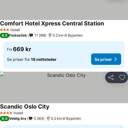
Comfort Hotel Xpress Central Station
Hotell
3 Stjerner
8,5
Fantastisk
11 288
0.2 km til Byporten
669 kr
Fra
Se priser fra
16 nettsteder
Se priser
Del
Leg
Scandic Oslo City
Hotell
4 Stjerner
8,0
Veldig bra
5 263
0.2 km til Byporten