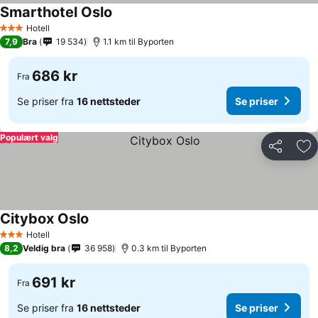
Smarthotel Oslo
Hotell
3 Stjerner
7,9
Bra
19 534
1.1 km til Byporten
686 kr
Fra
Se priser fra
16 nettsteder
Se priser
Populært valg
Del
Leg
Citybox Oslo
Hotell
3 Stjerner
8,2
Veldig bra
36 958
0.3 km til Byporten
691 kr
Fra
Se priser fra
16 nettsteder
Se priser