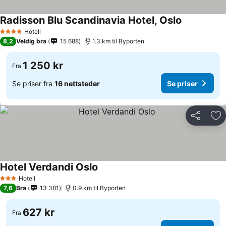
Radisson Blu Scandinavia Hotel, Oslo
Hotell
4 Stjerner
8,2
Veldig bra
15 688
1.3 km til Byporten
1 250 kr
Fra
Se priser fra
16 nettsteder
Se priser
Del
Leg
Hotel Verdandi Oslo
Hotell
3 Stjerner
7,6
Bra
13 381
0.9 km til Byporten
627 kr
Fra