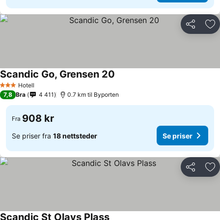
Del
Leg
Scandic Go, Grensen 20
Hotell
3 Stjerner
7,8
Bra
4 411
0.7 km til Byporten
908 kr
Fra
Se priser fra
18 nettsteder
Se priser
Del
Leg
Scandic St Olavs Plass