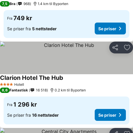
2 Stjerner
7,5
Bra
968
1.4 km til Byporten
749 kr
Fra
Se priser fra
5 nettsteder
Se priser
Del
Leg
Clarion Hotel The Hub
Hotell
4 Stjerner
8,6
Fantastisk
16 518
0.2 km til Byporten
1 296 kr
Fra
Se priser fra
16 nettsteder
Se priser