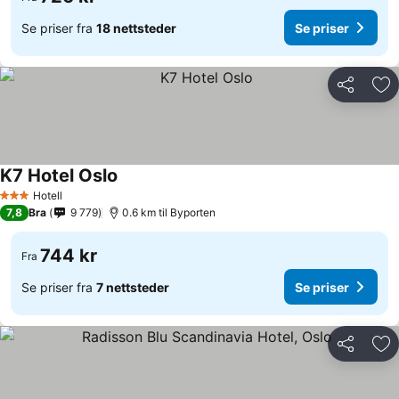
Se priser fra
18 nettsteder
Se priser
Del
Leg
K7 Hotel Oslo
Hotell
3 Stjerner
7,8
Bra
9 779
0.6 km til Byporten
744 kr
Fra
Se priser fra
7 nettsteder
Se priser
Del
Leg