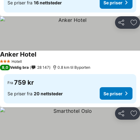
Se priser fra
16 nettsteder
Se priser
Del
Leg
Anker Hotel
Hotell
3 Stjerner
8,0
Veldig bra
28 147
0.8 km til Byporten
759 kr
Fra
Se priser fra
20 nettsteder
Se priser
Del
Leg