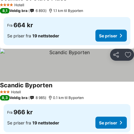
Hotell
4 Stjerner
8,1
Veldig bra
6 893
1.1 km til Byporten
664 kr
Fra
Se priser fra
19 nettsteder
Se priser
Del
Leg
Scandic Byporten
Hotell
3 Stjerner
8,3
Veldig bra
8 985
0.1 km til Byporten
966 kr
Fra
Se priser fra
19 nettsteder
Se priser