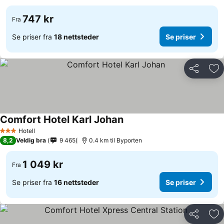
747 kr
Fra
Se priser fra
18 nettsteder
Se priser
Del
Leg
Comfort Hotel Karl Johan
Hotell
3 Stjerner
8,2
Veldig bra
9 465
0.4 km til Byporten
1 049 kr
Fra
Se priser fra
16 nettsteder
Se priser
Del
Leg