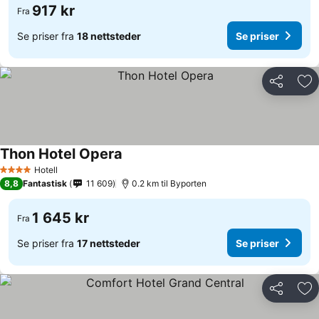
917 kr
Fra
Se priser fra
18 nettsteder
Se priser
Del
Leg
Thon Hotel Opera
Hotell
4 Stjerner
8,8
Fantastisk
11 609
0.2 km til Byporten
1 645 kr
Fra
Se priser fra
17 nettsteder
Se priser
Del
Leg