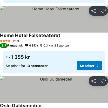
Del
Leg
Home Hotel Folketeateret
Hotell
4 Stjerner
8,7
Fantastisk
6 853
0.3 km til Byporten
1 355 kr
Fra
Se priser fra
13 nettsteder
Se priser
Del
Leg
Oslo Guldsmeden