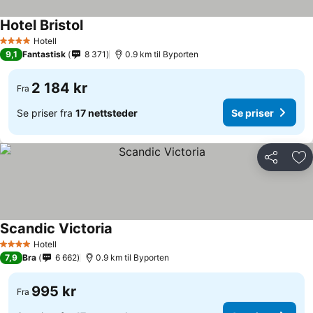
Hotel Bristol
Hotell
4 Stjerner
9,1
Fantastisk
8 371
0.9 km til Byporten
2 184 kr
Fra
Se priser fra
17 nettsteder
Se priser
Del
Leg
Scandic Victoria
Hotell
4 Stjerner
7,9
Bra
6 662
0.9 km til Byporten
995 kr
Fra