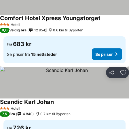
Comfort Hotel Xpress Youngstorget
Hotell
3 Stjerner
8,0
Veldig bra
12 954
0.6 km til Byporten
683 kr
Fra
Se priser fra
15 nettsteder
Se priser
Del
Leg
Scandic Karl Johan
Hotell
3 Stjerner
7,5
Bra
4 840
0.7 km til Byporten
726 kr
Fra