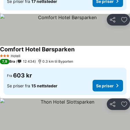
Se priser fra
17 nettsteder
Se priser
Del
Leg
Comfort Hotel Børsparken
Hotell
3 Stjerner
7,9
Bra
12 434
0.3 km til Byporten
603 kr
Fra
Se priser fra
15 nettsteder
Se priser
Del
Leg