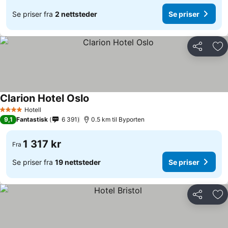
Se priser fra
2 nettsteder
Se priser
Del
Leg
Clarion Hotel Oslo
Hotell
4 Stjerner
9,1
Fantastisk
6 391
0.5 km til Byporten
1 317 kr
Fra
Se priser fra
19 nettsteder
Se priser
Del
Leg