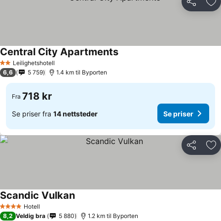
Del
Leg
Central City Apartments
Leilighetshotell
2 Stjerner
6,6
5 759
1.4 km til Byporten
718 kr
Fra
Se priser fra
14 nettsteder
Se priser
Del
Leg
Scandic Vulkan
Hotell
4 Stjerner
8,2
Veldig bra
5 880
1.2 km til Byporten