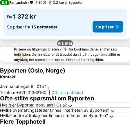
8,5
Fantastisk
4 800
0.2 km til Byporten
1 372 kr
Fra
Se priser fra
15 nettsteder
Se priser
Vis mer
Prisene og tilgjengeligheten vi får fra bookingsidene, endrer seg
hele tiden. Det innebærer at tilbudet du så på trivago, ikke alltid er
nøyaktig det samme som det du finner på bookingsiden.
Byporten (Oslo, Norge)
Kontakt
Jernbanetorget 6
,
0154
,
Telefon
:
+47(23)362160
|
Offisielt nettsted
Ofte stilte spørsmål om Byporten
Hva gjør Byporten populært i Oslo?
Hvilke overnattingssteder finnes i nærheten av Byporten?
Hvilke andre attraksjoner finnes i nærheten av Byporten?
Flere Topphotell