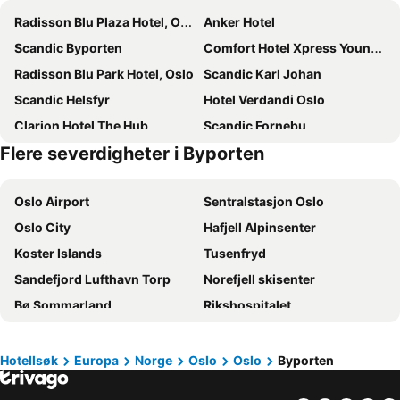
Radisson Blu Plaza Hotel, Oslo
Anker Hotel
Scandic Byporten
Comfort Hotel Xpress Youngstorget
Radisson Blu Park Hotel, Oslo
Scandic Karl Johan
Scandic Helsfyr
Hotel Verdandi Oslo
Clarion Hotel The Hub
Scandic Fornebu
Flere severdigheter i Byporten
Scandic Holmenkollen Park
Radisson Blu Scandinavia Hotel, Oslo
Citybox Oslo
Scandic Vulkan
Oslo Airport
Sentralstasjon Oslo
Smarthotel Oslo
Comfort Hotel Xpress Central Station
Oslo City
Hafjell Alpinsenter
K7 Hotel Oslo
Comfort Hotel Karl Johan
Koster Islands
Tusenfryd
Thon Hotel Oslofjord
Scandic St Olavs Plass
Sandefjord Lufthavn Torp
Norefjell skisenter
Quality Hotel 33
MediInn Hotel Oslo
Bø Sommarland
Rikshospitalet
Comfort Hotel Grand Central
Thon Hotel Opera
Unity Arena
Holmenkollen
Thon Hotel Slottsparken
Grand Hotel Oslo by Scandic
Hunderfossen
Gardermoen
Sommerro
Scandic Holberg
Hotellsøk
Europa
Norge
Oslo
Oslo
Byporten
Grünerløkka
Norway Cup
Hotell Bondeheimen
Thon Hotel Storo