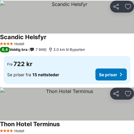
Del
Leg
Scandic Helsfyr
Hotell
4 Stjerner
8,4
Veldig bra
7 946
3.0 km til Byporten
722 kr
Fra
Se priser fra
15 nettsteder
Se priser
Del
Leg
Thon Hotel Terminus
Hotell
4 Stjerner