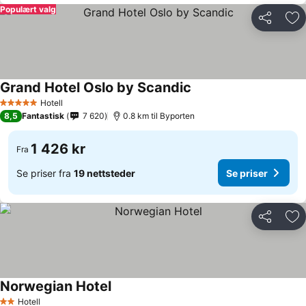
Populært valg
Del
Leg
Grand Hotel Oslo by Scandic
Hotell
5 Stjerner
8,5
Fantastisk
7 620
0.8 km til Byporten
1 426 kr
Fra
Se priser fra
19 nettsteder
Se priser
Del
Leg
Norwegian Hotel
Hotell