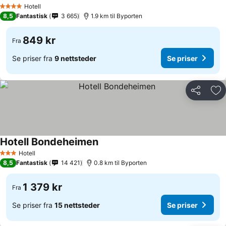
Hotell
4 Stjerner
8,5
Fantastisk
3 665
1.9 km til Byporten
849 kr
Fra
Se priser fra
9 nettsteder
Se priser
Del
Leg
Hotell Bondeheimen
Hotell
3 Stjerner
8,5
Fantastisk
14 421
0.8 km til Byporten
1 379 kr
Fra
Se priser fra
15 nettsteder
Se priser