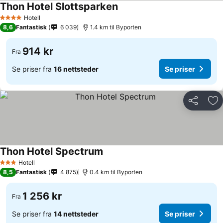
Thon Hotel Slottsparken
Hotell
4 Stjerner
8,6
Fantastisk
6 039
1.4 km til Byporten
914 kr
Fra
Se priser fra
16 nettsteder
Se priser
Del
Leg
Thon Hotel Spectrum
Hotell
3 Stjerner
8,5
Fantastisk
4 875
0.4 km til Byporten
1 256 kr
Fra
Se priser fra
14 nettsteder
Se priser