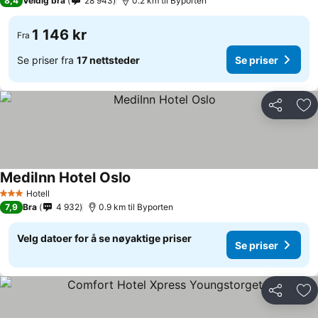
8,4
Veldig bra
28 943
0.2 km til Byporten
1 146 kr
Fra
Se priser fra
17 nettsteder
Se priser
Del
Leg
MediInn Hotel Oslo
Hotell
3 Stjerner
7,9
Bra
4 932
0.9 km til Byporten
Velg datoer for å se nøyaktige priser
Se priser
Del
Leg