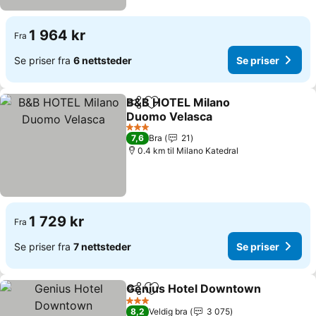
1 964 kr
Fra
Se priser fra
6 nettsteder
Se priser
B&B HOTEL Milano
Del
Legg til i favoritter
Duomo Velasca
3 Stjerner
7,6
Bra
21
0.4 km til Milano Katedral
1 729 kr
Fra
Se priser fra
7 nettsteder
Se priser
Genius Hotel Downtown
Del
Legg til i favoritter
3 Stjerner
8,2
Veldig bra
3 075