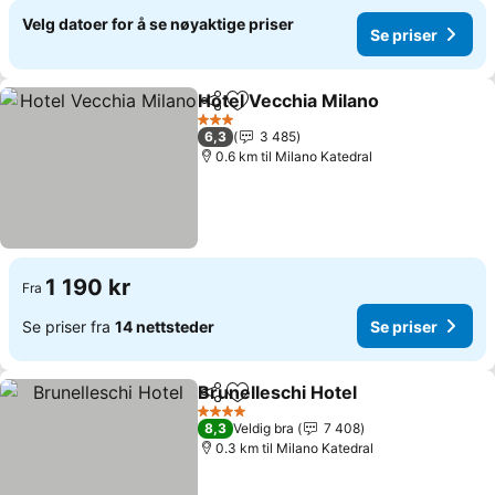
Velg datoer for å se nøyaktige priser
Se priser
Hotel Vecchia Milano
Del
Legg til i favoritter
3 Stjerner
6,3
3 485
0.6 km til Milano Katedral
1 190 kr
Fra
Se priser fra
14 nettsteder
Se priser
Brunelleschi Hotel
Del
Legg til i favoritter
4 Stjerner
8,3
Veldig bra
7 408
0.3 km til Milano Katedral