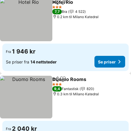
Hotel Rio
Del
Legg til i favoritter
3 Stjerner
7,7
Bra
4 522
0.2 km til Milano Katedral
1 946 kr
Fra
Se priser fra
14 nettsteder
Se priser
Duomo Rooms
Del
Legg til i favoritter
3 Stjerner
9,4
Fantastisk
820
0.3 km til Milano Katedral
2 040 kr
Fra