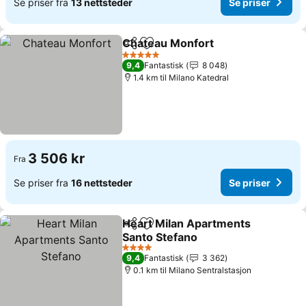
Se priser fra
13 nettsteder
Se priser
Chateau Monfort
Del
Legg til i favoritter
5 Stjerner
9,4
Fantastisk
8 048
1.4 km til Milano Katedral
3 506 kr
Fra
Se priser fra
16 nettsteder
Se priser
Heart Milan Apartments
Del
Legg til i favoritter
Santo Stefano
4 Stjerner
9,4
Fantastisk
3 362
0.1 km til Milano Sentralstasjon