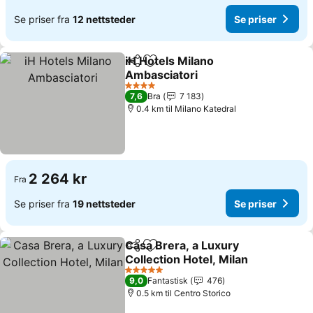
Se priser fra
12 nettsteder
Se priser
iH Hotels Milano
Del
Legg til i favoritter
Ambasciatori
4 Stjerner
7,6
Bra
7 183
0.4 km til Milano Katedral
2 264 kr
Fra
Se priser fra
19 nettsteder
Se priser
Casa Brera, a Luxury
Del
Legg til i favoritter
Collection Hotel, Milan
5 Stjerner
9,0
Fantastisk
476
0.5 km til Centro Storico