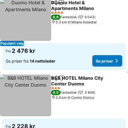
Duomo Hotel &
Del
Legg til i favoritter
Apartments Milano
4 Stjerner
8,9
Fantastisk
6 043
0.3 km til Milano Katedral
Populært valg
2 476 kr
Fra
Se priser fra
14 nettsteder
Se priser
B&B HOTEL Milano City
Del
Legg til i favoritter
Center Duomo
3 Stjerner
9,0
Fantastisk
3 846
0.6 km til Centro Storico
2 228 kr
Fra