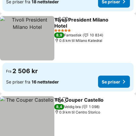
Se priser fra
18 nettsteder
Se priser
Tivoli President Milano
Del
Legg til i favoritter
Hotel
5 Stjerner
8,9
Fantastisk
10 834
0.6 km til Milano Katedral
2 506 kr
Fra
Se priser fra
16 nettsteder
Se priser
The Couper Castello
Del
Legg til i favoritter
8,4
Veldig bra
1 098
0.9 km til Centro Storico