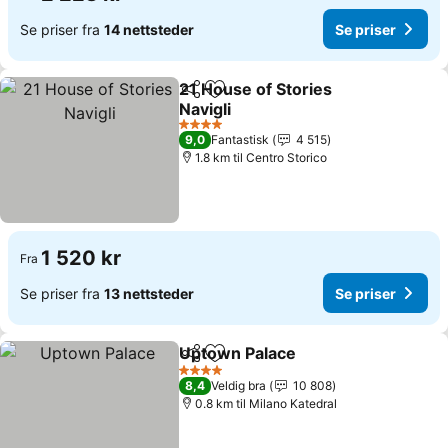
Se priser fra
14 nettsteder
Se priser
21 House of Stories
Del
Legg til i favoritter
Navigli
4 Stjerner
9,0
Fantastisk
4 515
1.8 km til Centro Storico
1 520 kr
Fra
Se priser fra
13 nettsteder
Se priser
Uptown Palace
Del
Legg til i favoritter
4 Stjerner
8,4
Veldig bra
10 808
0.8 km til Milano Katedral