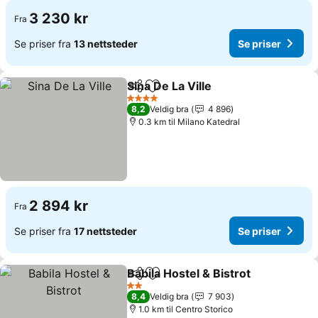
3 230 kr
Fra
Se priser fra
13 nettsteder
Se priser
Sina De La Ville
Del
Legg til i favoritter
4 Stjerner
8,2
Veldig bra
4 896
0.3 km til Milano Katedral
2 894 kr
Fra
Se priser fra
17 nettsteder
Se priser
Babila Hostel & Bistrot
Del
Legg til i favoritter
2 Stjerner
8,4
Veldig bra
7 903
1.0 km til Centro Storico