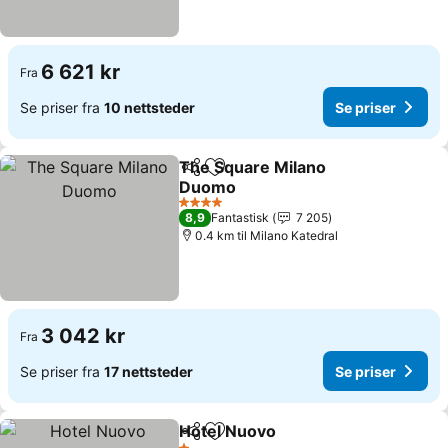
6 621 kr
Fra
Se priser fra
10 nettsteder
Se priser
The Square Milano
Del
Legg til i favoritter
Duomo
4 Stjerner
8,9
Fantastisk
7 205
0.4 km til Milano Katedral
3 042 kr
Fra
Se priser fra
17 nettsteder
Se priser
Hotel Nuovo
Del
Legg til i favoritter