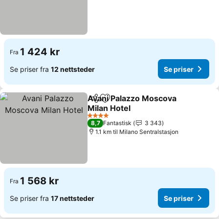
1 424 kr
Fra
Se priser fra
12 nettsteder
Se priser
Avani Palazzo Moscova
Del
Legg til i favoritter
Milan Hotel
4 Stjerner
8,7
Fantastisk
3 343
1.1 km til Milano Sentralstasjon
1 568 kr
Fra
Se priser fra
17 nettsteder
Se priser