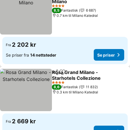
Milano
4 Stjerner
8,5
Fantastisk
6 687
0.7 km til Milano Katedral
2 202 kr
Fra
Se priser fra
14 nettsteder
Se priser
Rosa Grand Milano -
Del
Legg til i favoritter
Starhotels Collezione
4 Stjerner
8,6
Fantastisk
11 832
0.3 km til Milano Katedral
2 669 kr
Fra