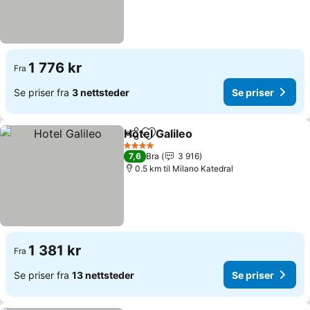
1 776 kr
Fra
Se priser fra
3 nettsteder
Se priser
Hotel Galileo
Del
Legg til i favoritter
4 Stjerner
7,6
Bra
3 916
0.5 km til Milano Katedral
1 381 kr
Fra
Se priser fra
13 nettsteder
Se priser