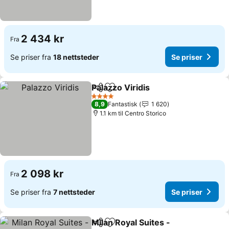
2 434 kr
Fra
Se priser fra
18 nettsteder
Se priser
Palazzo Viridis
Del
Legg til i favoritter
4 Stjerner
8,9
Fantastisk
1 620
1.1 km til Centro Storico
2 098 kr
Fra
Se priser fra
7 nettsteder
Se priser
Milan Royal Suites -
Del
Legg til i favoritter