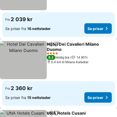
2 039 kr
Fra
Se priser fra
16 nettsteder
Se priser
Hotel Dei Cavalieri Milano
Del
Legg til i favoritter
Duomo
4 Stjerner
8,2
Veldig bra
14 901
0.4 km til Milano Katedral
2 360 kr
Fra
Se priser fra
15 nettsteder
Se priser
UNA Hotels Cusani
Del
Legg til i favoritter