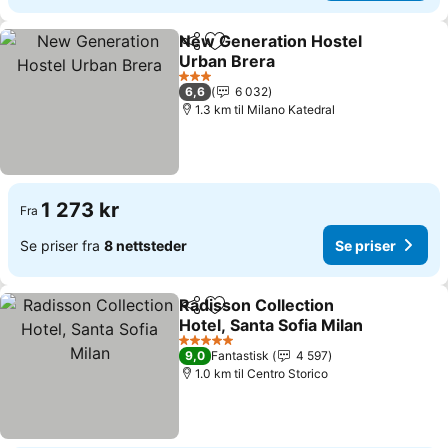
New Generation Hostel
Del
Legg til i favoritter
Urban Brera
3 Stjerner
6,6
6 032
1.3 km til Milano Katedral
1 273 kr
Fra
Se priser fra
8 nettsteder
Se priser
Radisson Collection
Del
Legg til i favoritter
Hotel, Santa Sofia Milan
5 Stjerner
9,0
Fantastisk
4 597
1.0 km til Centro Storico