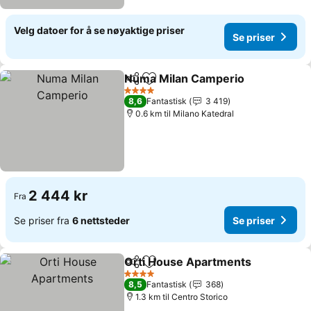
Velg datoer for å se nøyaktige priser
Se priser
Numa Milan Camperio
Del
Legg til i favoritter
4 Stjerner
8,6
Fantastisk
3 419
0.6 km til Milano Katedral
2 444 kr
Fra
Se priser fra
6 nettsteder
Se priser
Orti House Apartments
Del
Legg til i favoritter
4 Stjerner
8,5
Fantastisk
368
1.3 km til Centro Storico