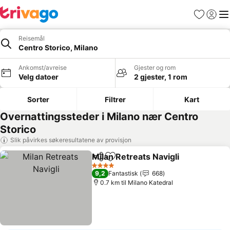
Favoritter
Logg i
Me
Reisemål
Centro Storico, Milano
Ankomst/avreise
Gjester og rom
Velg datoer
2 gjester, 1 rom
Sorter
Filtrer
Kart
Overnattingssteder i Milano nær Centro
Storico
Slik påvirkes søkeresultatene av provisjon
Milan Retreats Navigli
Del
Legg til i favoritter
4 Stjerner
9,2
Fantastisk
668
0.7 km til Milano Katedral