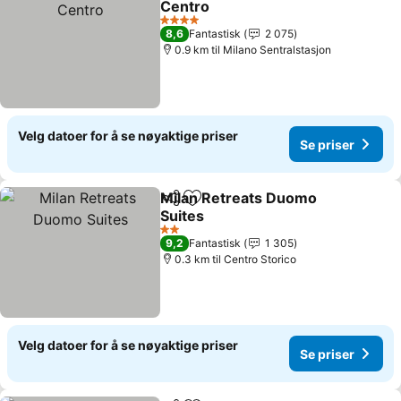
Centro
4 Stjerner
8,6
Fantastisk
2 075
0.9 km til Milano Sentralstasjon
Velg datoer for å se nøyaktige priser
Se priser
Milan Retreats Duomo
Del
Legg til i favoritter
Suites
2 Stjerner
9,2
Fantastisk
1 305
0.3 km til Centro Storico
Velg datoer for å se nøyaktige priser
Se priser