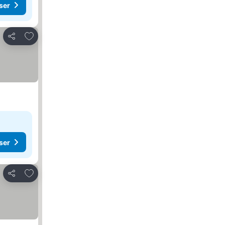
ser
Legg til i favoritter
Del
ser
Legg til i favoritter
Del