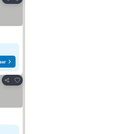
Del
ser
Legg til i favoritter
Del