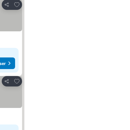
Legg til i favoritter
Del
ser
Legg til i favoritter
Del