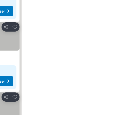
ser
Legg til i favoritter
Del
ser
Legg til i favoritter
Del