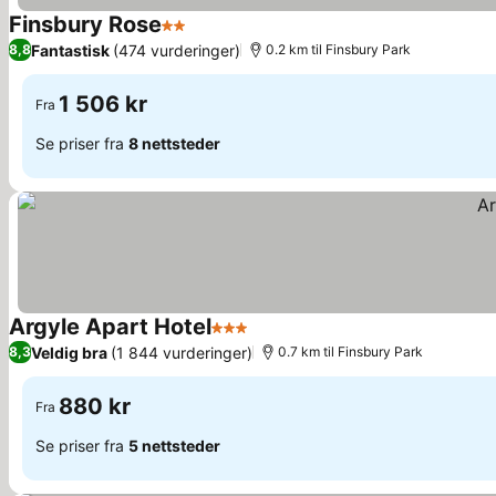
Finsbury Rose
2 Stjerner
Se priser
Fantastisk
(474 vurderinger)
8,8
0.2 km til Finsbury Park
1 506 kr
Fra
Se priser fra
8 nettsteder
Argyle Apart Hotel
3 Stjerner
Se priser
Veldig bra
(1 844 vurderinger)
8,3
0.7 km til Finsbury Park
880 kr
Fra
Se priser fra
5 nettsteder