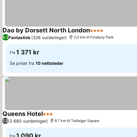
Dao by Dorsett North London
4 Stjerner
Se priser
Fantastisk
(326 vurderinger)
9,3
2.0 km til Finsbury Park
1 371 kr
Fra
Se priser fra
10 nettsteder
Queens Hotel
3 Stjerner
Se priser
(3 680 vurderinger)
7,2
6.7 km til Trafalgar Square
1 090 kr
Fra