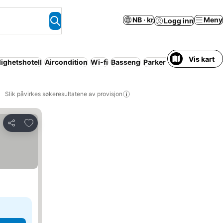
NB · kr
Meny
Logg inn
Vis kart
lighetshotell
Aircondition
Wi-fi
Basseng
Parkering
Ingen forsk
Slik påvirkes søkeresultatene av provisjon
Legg til i favoritter
Del