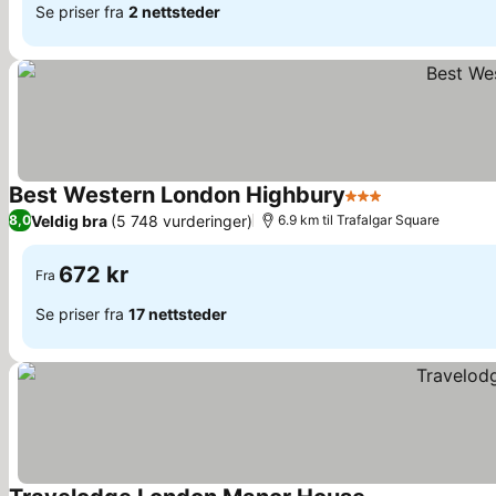
Se priser fra
2 nettsteder
Best Western London Highbury
3 Stjerner
Se priser
Veldig bra
(5 748 vurderinger)
8,0
6.9 km til Trafalgar Square
672 kr
Fra
Se priser fra
17 nettsteder