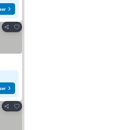
ser
Legg til i favoritter
Del
ser
Legg til i favoritter
Del