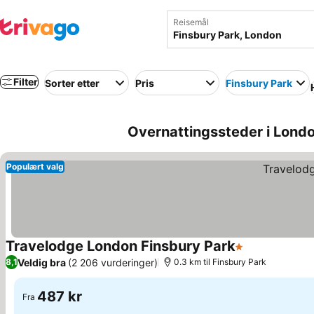
Reisemål
Filter
Sorter etter
Pris
Finsbury Park
Overnattingssteder i Lond
Populært valg
Travelodge London Finsbury Park
1 Stjerner
Se priser
Veldig bra
(2 206 vurderinger)
8,1
0.3 km til Finsbury Park
487 kr
Fra