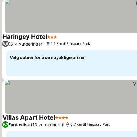
Haringey Hotel
3 Stjerner
Se priser
(314 vurderinger)
6,5
1.4 km til Finsbury Park
Velg datoer for å se nøyaktige priser
Villas Apart Hotel
4 Stjerner
Se priser
Fantastisk
(10 vurderinger)
9,7
0.7 km til Finsbury Park