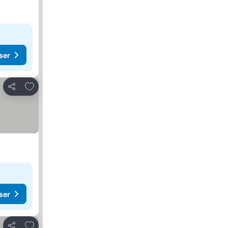
ser
Legg til i favoritter
Del
ser
Legg til i favoritter