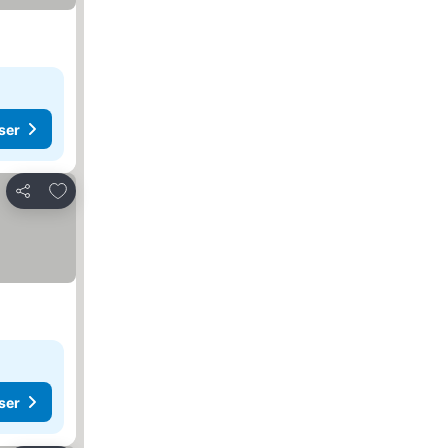
ser
Legg til i favoritter
Del
ser