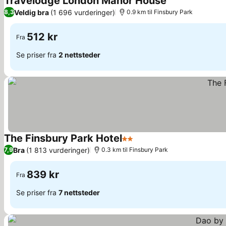
Travelodge London Manor House
Se priser
Veldig bra
(1 696 vurderinger)
8,3
0.9 km til Finsbury Park
512 kr
Fra
Se priser fra
2 nettsteder
The Finsbury Park Hotel
2 Stjerner
Se priser
Bra
(1 813 vurderinger)
7,9
0.3 km til Finsbury Park
839 kr
Fra
Se priser fra
7 nettsteder