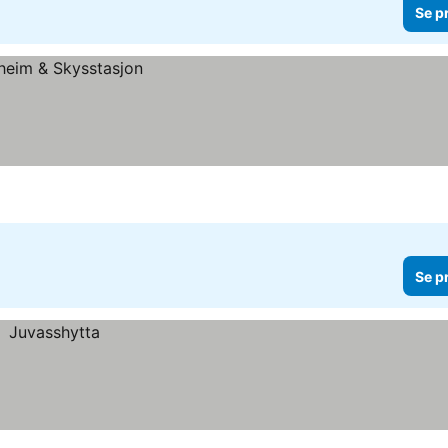
Se p
Se p