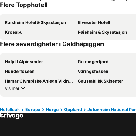
Flere Topphotell
Røisheim Hotel & Skysstasjon
Elveseter Hotell
Krossbu
Røisheim & Skysstasjon
Flere severdigheter i Galdhøpiggen
Hafjell Alpinsenter
Geirangerfjord
Hunderfossen
Vøringsfossen
Hamar Olympiske Anlegg Vikingeskipet
Gaustablikk Skisenter
Vis mer
Hotellsøk
Europa
Norge
Oppland
Jotunheim National Pa