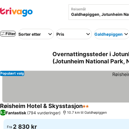
Reisemål
Filter
Sorter etter
Pris
Galdhøpiggen
Overnattingssteder i Jotu
(Jotunheim National Park, 
Populært valg
Røisheim Hotel & Skysstasjon
2 Stjerner
Se priser
Fantastisk
(794 vurderinger)
9,2
10.7 km til Galdhøpiggen
2 830 kr
Fra