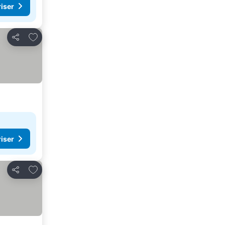
riser
Legg til i favoritter
Del
riser
Legg til i favoritter
Del