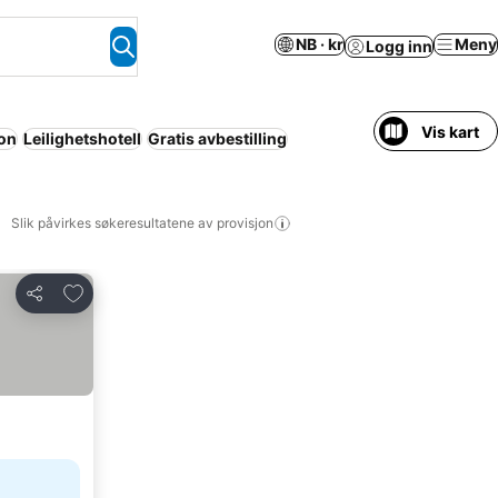
NB · kr
Meny
Logg inn
Vis kart
on
Leilighetshotell
Gratis avbestilling
Slik påvirkes søkeresultatene av provisjon
Legg til i favoritter
Del