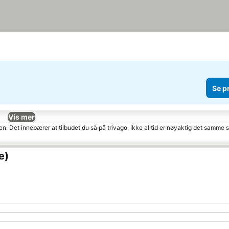
Se p
Vis mer
den. Det innebærer at tilbudet du så på trivago, ikke alltid er nøyaktig det samme
e)