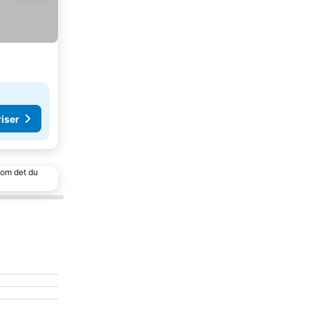
riser
 som det du