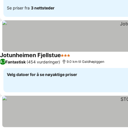
Se priser fra
3 nettsteder
Jotunheimen Fjellstue
3 Stjerner
Se priser
Fantastisk
(454 vurderinger)
8,7
9.0 km til Galdhøpiggen
Velg datoer for å se nøyaktige priser