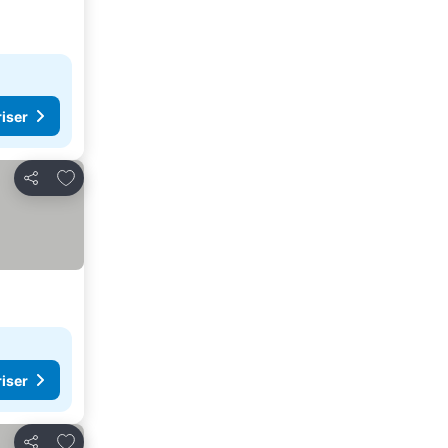
riser
Legg til i favoritter
Del
riser
Legg til i favoritter