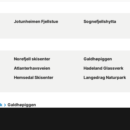
Jotunheimen Fjellstue
Sognefjellshytta
Norefjell skisenter
Galdhøpiggen
Atlanterhavsveien
Hadeland Glassverk
Hemsedal Skisenter
Langedrag Naturpark
rk
Galdhøpiggen