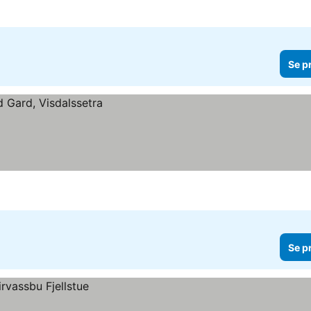
Se p
Se p