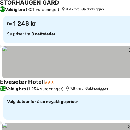
STORHAUGEN GARD
Se priser
Veldig bra
(601 vurderinger)
8,1
8.9 km til Galdhøpiggen
1 246 kr
Fra
Se priser fra
3 nettsteder
Elveseter Hotell
3 Stjerner
Se priser
Veldig bra
(1 254 vurderinger)
8,2
7.6 km til Galdhøpiggen
Velg datoer for å se nøyaktige priser