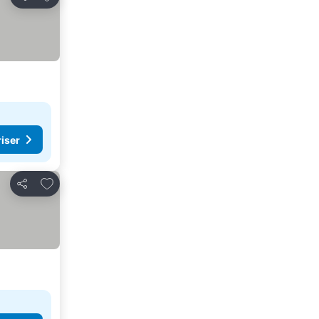
Del
riser
Legg til i favoritter
Del