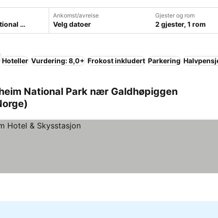
Ankomst/avreise
Gjester og rom
Velg datoer
2 gjester, 1 rom
Hoteller
Vurdering: 8,0+
Frokost inkludert
Parkering
Halvpensj
nheim National Park nær Galdhøpiggen
Norge)