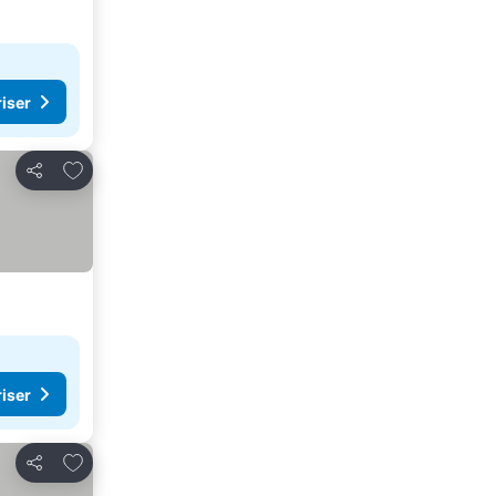
riser
Legg til i favoritter
Del
riser
Legg til i favoritter
Del