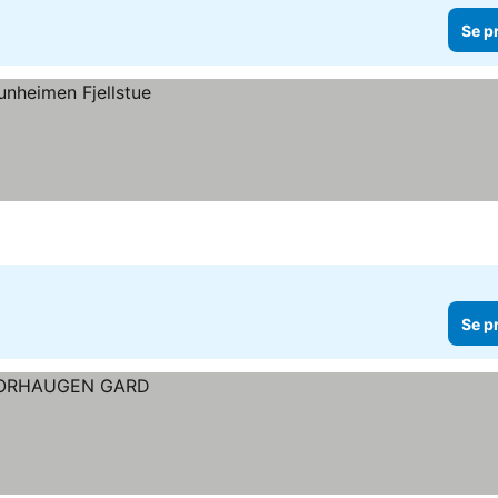
Se p
Se p