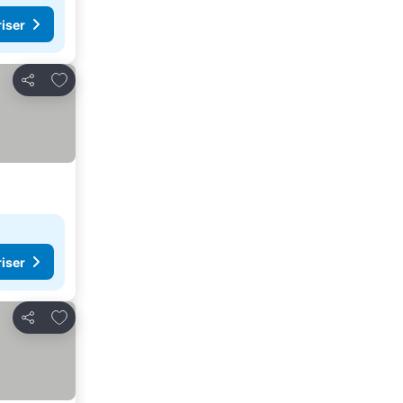
riser
Legg til i favoritter
Del
riser
Legg til i favoritter
Del