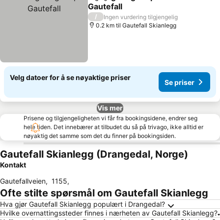
Del
Legg til i favoritter
Gautefall
Se priser
/
Ingen vurdering tilgjengelig
0.2 km til Gautefall Skianlegg
Velg datoer for å se nøyaktige priser
Se priser
Vis mer
Prisene og tilgjengeligheten vi får fra bookingsidene, endrer seg
hele tiden. Det innebærer at tilbudet du så på trivago, ikke alltid er
nøyaktig det samme som det du finner på bookingsiden.
Gautefall Skianlegg (Drangedal, Norge)
Kontakt
Gautefallveien
,
1155
,
Ofte stilte spørsmål om Gautefall Skianlegg
Hva gjør Gautefall Skianlegg populært i Drangedal?
Hvilke overnattingssteder finnes i nærheten av Gautefall Skianlegg?