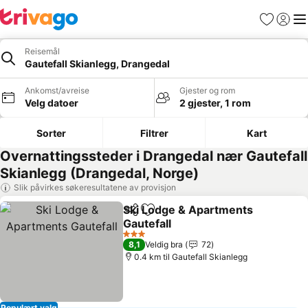
Favoritter
Logg i
Me
Reisemål
Gautefall Skianlegg, Drangedal
Ankomst/avreise
Gjester og rom
Velg datoer
2 gjester, 1 rom
Sorter
Filtrer
Kart
Overnattingssteder i Drangedal nær Gautefall
Skianlegg (Drangedal, Norge)
Slik påvirkes søkeresultatene av provisjon
Ski Lodge & Apartments
Del
Legg til i favoritter
Gautefall
Se priser
3 Stjerner
8,1
Veldig bra
72
0.4 km til Gautefall Skianlegg
Populært valg