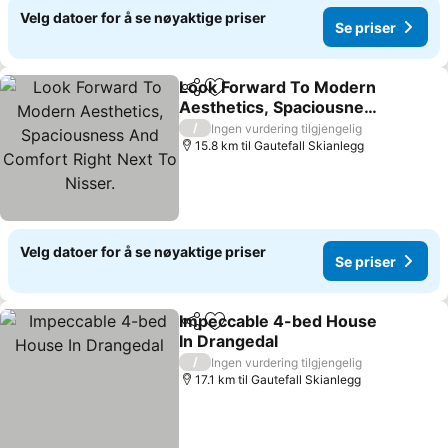
Velg datoer for å se nøyaktige priser
Se priser
Look Forward To Modern
Del
Legg til i favoritter
Aesthetics, Spaciousness
And Comfort Right Next
Se priser
/
Ingen vurdering tilgjengelig
To Nisser.
15.8 km til Gautefall Skianlegg
Velg datoer for å se nøyaktige priser
Se priser
Impeccable 4-bed House
Del
Legg til i favoritter
In Drangedal
Se priser
/
Ingen vurdering tilgjengelig
17.1 km til Gautefall Skianlegg