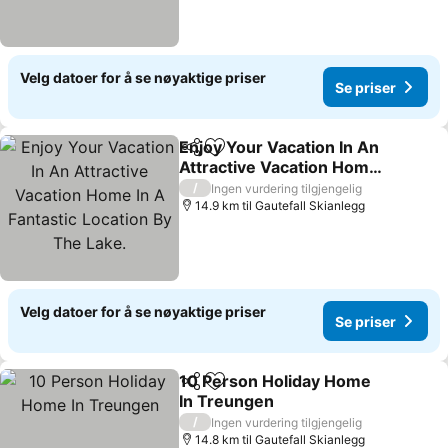
Velg datoer for å se nøyaktige priser
Se priser
Enjoy Your Vacation In An
Del
Legg til i favoritter
Attractive Vacation Home
In A Fantastic Location By
Se priser
/
Ingen vurdering tilgjengelig
The Lake.
14.9 km til Gautefall Skianlegg
Velg datoer for å se nøyaktige priser
Se priser
10 Person Holiday Home
Del
Legg til i favoritter
In Treungen
Se priser
/
Ingen vurdering tilgjengelig
14.8 km til Gautefall Skianlegg