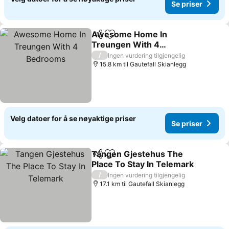
Se priser
Awesome Home In
Del
Legg til i favoritter
Treungen With 4
Bedrooms
Se priser
/
Ingen vurdering tilgjengelig
15.8 km til Gautefall Skianlegg
Velg datoer for å se nøyaktige priser
Se priser
Tangen Gjestehus The
Del
Legg til i favoritter
Place To Stay In Telemark
Se priser
/
Ingen vurdering tilgjengelig
17.1 km til Gautefall Skianlegg