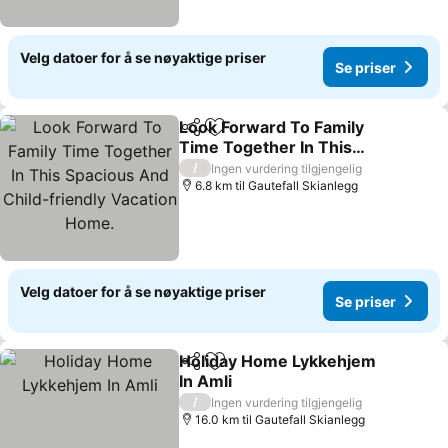
Velg datoer for å se nøyaktige priser
Se priser
Look Forward To Family
Del
Legg til i favoritter
Time Together In This
Spacious And Child-
Se priser
/
Ingen vurdering tilgjengelig
friendly Vacation Home.
6.8 km til Gautefall Skianlegg
Velg datoer for å se nøyaktige priser
Se priser
Holiday Home Lykkehjem
Del
Legg til i favoritter
In Amli
Se priser
/
Ingen vurdering tilgjengelig
16.0 km til Gautefall Skianlegg