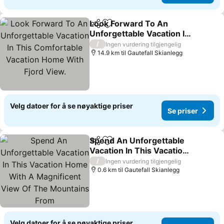
Look Forward To An
Del
Legg til i favoritter
Unforgettable Vacation In
This Comfortable
Se priser
/
Ingen vurdering tilgjengelig
Vacation Home With Fjord
14.9 km til Gautefall Skianlegg
View.
Velg datoer for å se nøyaktige priser
Se priser
Spend An Unforgettable
Del
Legg til i favoritter
Vacation In This Vacation
Home With A Magnificent
Se priser
/
Ingen vurdering tilgjengelig
View Of The Mountains
0.6 km til Gautefall Skianlegg
From
Velg datoer for å se nøyaktige priser