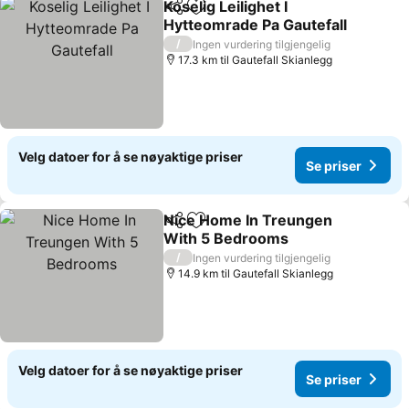
Koselig Leilighet I
Del
Legg til i favoritter
Hytteomrade Pa Gautefall
Se priser
/
Ingen vurdering tilgjengelig
17.3 km til Gautefall Skianlegg
Velg datoer for å se nøyaktige priser
Se priser
Nice Home In Treungen
Del
Legg til i favoritter
With 5 Bedrooms
Se priser
/
Ingen vurdering tilgjengelig
14.9 km til Gautefall Skianlegg
Velg datoer for å se nøyaktige priser
Se priser