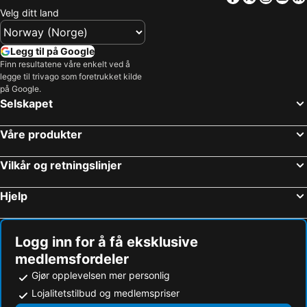
Ullevaal Stadion
Jessheim Storsenter
Velg ditt land
Bjerke
Hadeland Glassverk
Frogner
Nordstrand
Legg til på Google
Oslo Spektrum
Gaustablikk Skisenter
Finn resultatene våre enkelt ved å
legge til trivago som foretrukket kilde
Langedrag Naturpark
Youngstorget
på Google.
Selskapet
Storo Storsenter
Sagene
Alna
Karl-Johansgate
Våre produkter
Oslofjorden
Smögenbryggan
Rockefeller Music Hal
Bygdøy
Vilkår og retningslinjer
Sandvika Storsenter
Brygga
Hjelp
Hovden Alpinsenter
Vikersund Hoppsenter
National Theatre
Lønstrup
Logg inn for å få eksklusive
Drammen Togstasjon
Byporten
medlemsfordeler
Ullern
Tøyenparken
Gjør opplevelsen mer personlig
Golsfjellet
Den Norske Opera og Ballett
Lojalitetstilbud og medlemspriser
Bislett Games
Fredriksten Festning