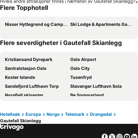
Hvilke andre attraksjoner finnes i nærheten av Gautefall Skianlegg?
Flere Topphotell
Nisser Hyttegrend og Camping
Ski Lodge & Apartments Gautefall
Flere severdigheter i Gautefall Skianlegg
Kristiansand Dyrepark
Oslo Airport
Sentralstasjon Oslo
Oslo City
Koster Islands
Tusenfryd
Sandefjord Lufthavn Torp
Stavanger Lufthavn Sola
Norefjell skisenter
Bø Sommarland
Rikshospitalet
Unity Arena
Holmenkollen
Vøringsfossen
Hotellsøk
Europa
Norge
Telemark
Drangedal
Gautefall Skianlegg
Gardermoen
Grünerløkka
Norway Cup
Aker Brygge
Facebook
Twitter
Insta
Yo