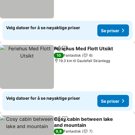
Velg datoer for å se nøyaktige priser
Se priser
Feriehus Med Flott Utsikt
Del
Legg til i favoritter
S
10
Fantastisk
6
19.3 km til Gautefall Skianlegg
Velg datoer for å se nøyaktige priser
Se priser
Cosy cabin between lake
Del
Legg til i favoritter
and mountain
Se priser
9,8
Fantastisk
7