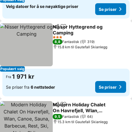
Velg datoer for å se nøyaktige priser
Se priser
Nisser Hyttegrend og
Del
Legg til i favoritter
Camping
Se priser
3 Stjerner
8,8
Fantastisk
319
15.8 km til Gautefall Skianlegg
Populært valg
1 971 kr
Fra
Se priser fra
6 nettsteder
Se priser
Modern Holiday Chalet
Del
Legg til i favoritter
On Havrefjell, Wlan,
Canoe, Sauna, Barbecue,
Se priser
9,5
Fantastisk
64
Rest, Ski, Alpine Skiing
15.3 km til Gautefall Skianlegg