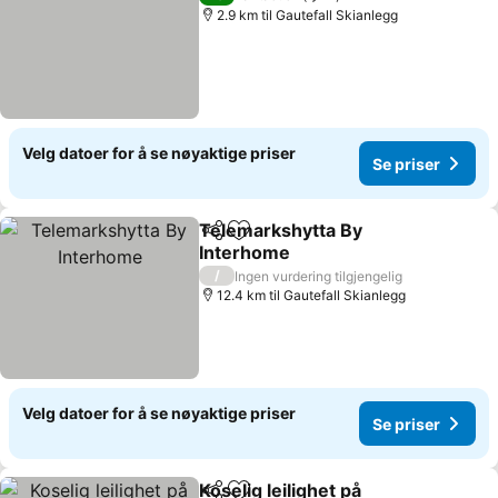
2.9 km til Gautefall Skianlegg
Velg datoer for å se nøyaktige priser
Se priser
Telemarkshytta By
Del
Legg til i favoritter
Interhome
Se priser
/
Ingen vurdering tilgjengelig
12.4 km til Gautefall Skianlegg
Velg datoer for å se nøyaktige priser
Se priser
Koselig leilighet på