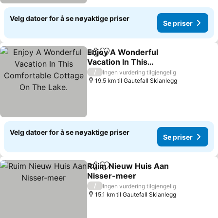
Velg datoer for å se nøyaktige priser
Se priser
Enjoy A Wonderful
Del
Legg til i favoritter
Vacation In This
Comfortable Cottage On
Se priser
/
Ingen vurdering tilgjengelig
The Lake.
19.5 km til Gautefall Skianlegg
Velg datoer for å se nøyaktige priser
Se priser
Ruim Nieuw Huis Aan
Del
Legg til i favoritter
Nisser-meer
Se priser
/
Ingen vurdering tilgjengelig
15.1 km til Gautefall Skianlegg