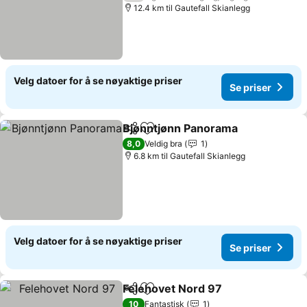
12.4 km til Gautefall Skianlegg
Velg datoer for å se nøyaktige priser
Se priser
Bjønntjønn Panorama
Del
Legg til i favoritter
Se pr
8,0
Veldig bra
1
6.8 km til Gautefall Skianlegg
Velg datoer for å se nøyaktige priser
Se priser
Felehovet Nord 97
Del
Legg til i favoritter
Se prise
10
Fantastisk
1