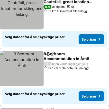
Gautefall, great location
for skiing and hiiking
Se priser
8,4
Veldig bra
9
0.1 km til Gautefall Skianlegg
Velg datoer for å se nøyaktige priser
Se priser
3 Bedroom
Del
Legg til i favoritter
Accommodation In Åmli
Se priser
/
Ingen vurdering tilgjengelig
16.7 km til Gautefall Skianlegg
Velg datoer for å se nøyaktige priser
Se priser