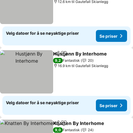
12.6 km til Gautefall Skianlegg
Velg datoer for å se nøyaktige priser
Se priser
Hustjønn By Interhome
Del
Legg til i favoritter
Se 
9,2
Fantastisk
20
16.9 km til Gautefall Skianlegg
Velg datoer for å se nøyaktige priser
Se priser
Knatten By Interhome
Del
Legg til i favoritter
Se p
9,0
Fantastisk
24