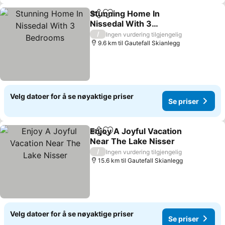
Stunning Home In
Del
Legg til i favoritter
Nissedal With 3
Bedrooms
Se priser
/
Ingen vurdering tilgjengelig
9.6 km til Gautefall Skianlegg
Velg datoer for å se nøyaktige priser
Se priser
Enjoy A Joyful Vacation
Del
Legg til i favoritter
Near The Lake Nisser
Se priser
/
Ingen vurdering tilgjengelig
15.6 km til Gautefall Skianlegg
Velg datoer for å se nøyaktige priser
Se priser