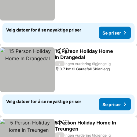
Velg datoer for å se nøyaktige priser
Se priser
15 Person Holiday Home
Del
Legg til i favoritter
In Drangedal
Se priser
/
Ingen vurdering tilgjengelig
0.7 km til Gautefall Skianlegg
Velg datoer for å se nøyaktige priser
Se priser
5 Person Holiday Home In
Del
Legg til i favoritter
Treungen
Se priser
/
Ingen vurdering tilgjengelig