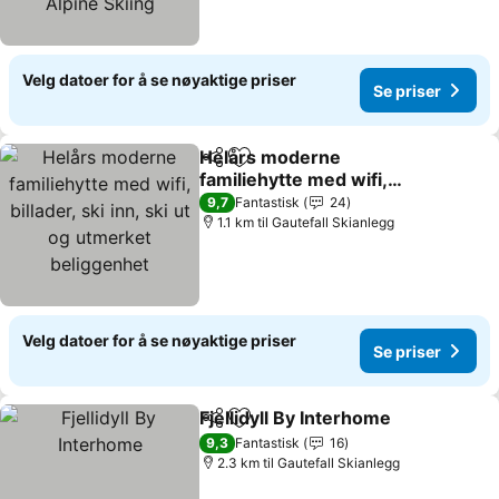
Velg datoer for å se nøyaktige priser
Se priser
Helårs moderne
Del
Legg til i favoritter
familiehytte med wifi,
billader, ski inn, ski ut og
Se priser
9,7
Fantastisk
24
utmerket beliggenhet
1.1 km til Gautefall Skianlegg
Velg datoer for å se nøyaktige priser
Se priser
Fjellidyll By Interhome
Del
Legg til i favoritter
Se p
9,3
Fantastisk
16
2.3 km til Gautefall Skianlegg