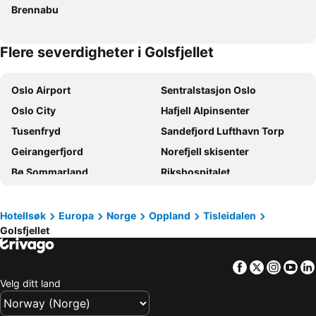
Brennabu
Flere severdigheter i Golsfjellet
Oslo Airport
Sentralstasjon Oslo
Oslo City
Hafjell Alpinsenter
Tusenfryd
Sandefjord Lufthavn Torp
Geirangerfjord
Norefjell skisenter
Bø Sommarland
Rikshospitalet
Unity Arena
Galdhøpiggen
Holmenkollen
Hunderfossen
Hotellsøk
Europa
Norge
Oppland
Tisleidalen
Golsfjellet
Vøringsfossen
Gardermoen
Grünerløkka
Norway Cup
Facebook
Twitter
Insta
Yo
Aker Brygge
Ullevaal Stadion
Velg ditt land
Jessheim Storsenter
Bjerke
Hadeland Glassverk
Frogner