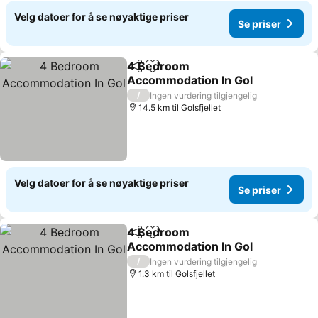
Velg datoer for å se nøyaktige priser
Se priser
4 Bedroom
Del
Legg til i favoritter
Accommodation In Gol
Se priser
/
Ingen vurdering tilgjengelig
14.5 km til Golsfjellet
Velg datoer for å se nøyaktige priser
Se priser
4 Bedroom
Del
Legg til i favoritter
Accommodation In Gol
Se priser
/
Ingen vurdering tilgjengelig
1.3 km til Golsfjellet