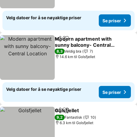
Velg datoer for å se nøyaktige priser
Se priser
Modern apartment with
Del
Legg til i favoritter
sunny balcony- Central
Location
Se priser
8,3
Veldig bra
7
14.6 km til Golsfjellet
Velg datoer for å se nøyaktige priser
Se priser
Golsfjellet
Del
Legg til i favoritter
Se priser
9,2
Fantastisk
10
6.3 km til Golsfjellet