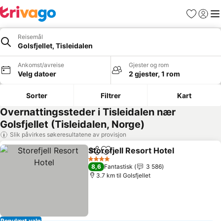
Favoritter
Logg i
Me
Reisemål
Golsfjellet, Tisleidalen
Ankomst/avreise
Gjester og rom
Velg datoer
2 gjester, 1 rom
Sorter
Filtrer
Kart
Overnattingssteder i Tisleidalen nær
Golsfjellet (Tisleidalen, Norge)
Slik påvirkes søkeresultatene av provisjon
Storefjell Resort Hotel
Del
Legg til i favoritter
Se p
4 Stjerner
8,6
Fantastisk
3 586
3.7 km til Golsfjellet
Populært valg