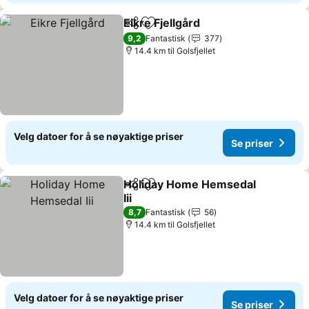
Eikre Fjellgård
Del
Legg til i favoritter
Se priser
9,2
Fantastisk
377
14.4 km til Golsfjellet
Velg datoer for å se nøyaktige priser
Se priser
Holiday Home Hemsedal
Del
Legg til i favoritter
Iii
Se priser
8,7
Fantastisk
56
14.4 km til Golsfjellet
Velg datoer for å se nøyaktige priser
Se priser