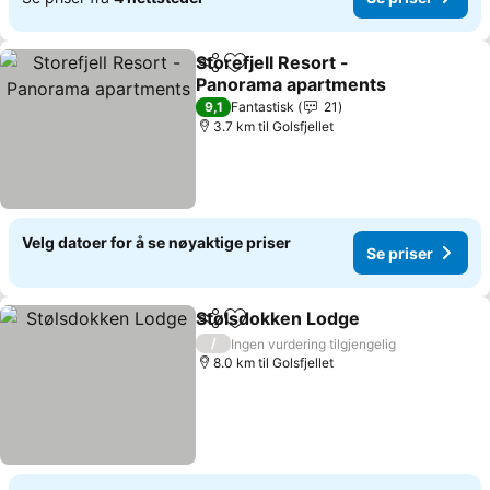
Storefjell Resort -
Del
Legg til i favoritter
Panorama apartments
Se priser
9,1
Fantastisk
21
3.7 km til Golsfjellet
Velg datoer for å se nøyaktige priser
Se priser
Stølsdokken Lodge
Del
Legg til i favoritter
Se pris
/
Ingen vurdering tilgjengelig
8.0 km til Golsfjellet