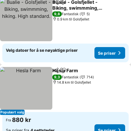
Bualie - Golsfjellet -
Del
Legg til i favoritter
Biking, swimmming,
hiking. High standard.
Se priser
9,8
Fantastisk
5
0.9 km til Golsfjellet
Velg datoer for å se nøyaktige priser
Se priser
Hesla Farm
Del
Legg til i favoritter
Se priser
9,3
Fantastisk
714
14.8 km til Golsfjellet
Populært valg
880 kr
Fra
Se priser fra
4 nettsteder
Se priser