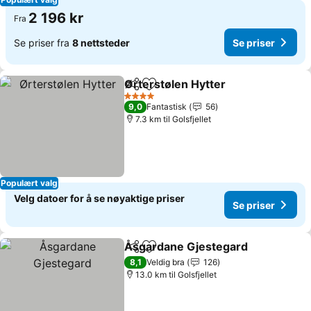
2 196 kr
Fra
Se priser fra
8 nettsteder
Se priser
Ørterstølen Hytter
Del
Legg til i favoritter
Se prise
4 Stjerner
9,0
Fantastisk
56
7.3 km til Golsfjellet
Populært valg
Velg datoer for å se nøyaktige priser
Se priser
Åsgardane Gjestegard
Del
Legg til i favoritter
Se 
8,1
Veldig bra
126
13.0 km til Golsfjellet