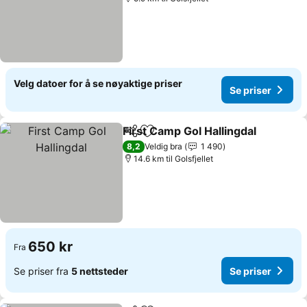
Velg datoer for å se nøyaktige priser
Se priser
First Camp Gol Hallingdal
Del
Legg til i favoritter
S
8,2
Veldig bra
1 490
14.6 km til Golsfjellet
650 kr
Fra
Se priser fra
5 nettsteder
Se priser