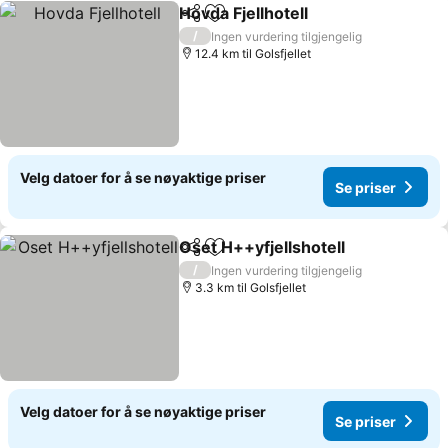
Hovda Fjellhotell
Del
Legg til i favoritter
Se priser
/
Ingen vurdering tilgjengelig
12.4 km til Golsfjellet
Velg datoer for å se nøyaktige priser
Se priser
Oset H++yfjellshotell
Del
Legg til i favoritter
Se pr
/
Ingen vurdering tilgjengelig
3.3 km til Golsfjellet
Velg datoer for å se nøyaktige priser
Se priser