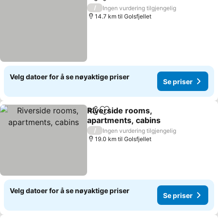
Del
Legg til i favoritter
Se priser
/
Ingen vurdering tilgjengelig
14.7 km til Golsfjellet
Velg datoer for å se nøyaktige priser
Se priser
Riverside rooms,
Del
Legg til i favoritter
apartments, cabins
Se priser
/
Ingen vurdering tilgjengelig
19.0 km til Golsfjellet
Velg datoer for å se nøyaktige priser
Se priser