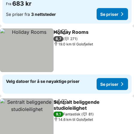
683 kr
Fra
Se priser fra
3 nettsteder
Se priser
Holiday Rooms
Del
Legg til i favoritter
Se priser
6,7
271
19.0 km til Golsfjellet
Velg datoer for å se nøyaktige priser
Se priser
Sentralt beliggende
Del
Legg til i favoritter
studioleilighet
Se priser
9,1
Fantastisk
81
14.6 km til Golsfjellet