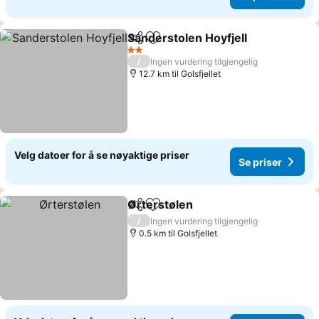
Sanderstolen Hoyfjell
Del
Legg til i favoritter
Se pr
2 Stjerner
/
Ingen vurdering tilgjengelig
12.7 km til Golsfjellet
Velg datoer for å se nøyaktige priser
Se priser
Ørterstølen
Del
Legg til i favoritter
Se priser
/
Ingen vurdering tilgjengelig
0.5 km til Golsfjellet