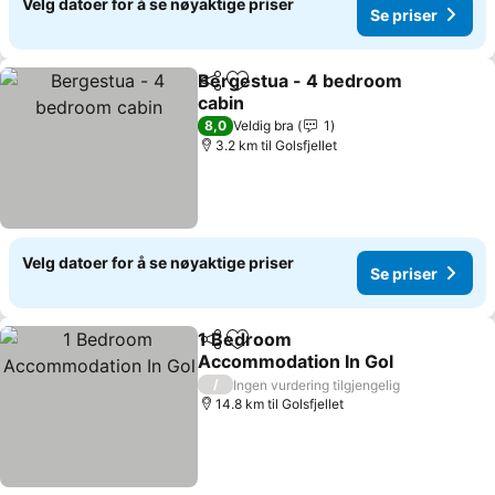
Velg datoer for å se nøyaktige priser
Se priser
Bergestua - 4 bedroom
Del
Legg til i favoritter
cabin
Se priser
8,0
Veldig bra
1
3.2 km til Golsfjellet
Velg datoer for å se nøyaktige priser
Se priser
1 Bedroom
Del
Legg til i favoritter
Accommodation In Gol
Se priser
/
Ingen vurdering tilgjengelig
14.8 km til Golsfjellet