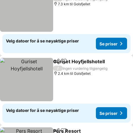
7.3 km til Golsfjellet
Velg datoer for å se nøyaktige priser
Se priser
Guriset Hoyfjellshotell
Del
Legg til i favoritter
Se p
/
Ingen vurdering tilgjengelig
2.4 km til Golsfjellet
Velg datoer for å se nøyaktige priser
Se priser
Pers Resort