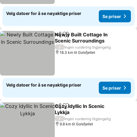
Velg datoer for å se nøyaktige priser
Se priser
Newly Built Cottage In
Del
Legg til i favoritter
Scenic Surroundings
Se priser
/
Ingen vurdering tilgjengelig
18.3 km til Golsfjellet
Velg datoer for å se nøyaktige priser
Se priser
Cozy Idyllic In Scenic
Del
Legg til i favoritter
Lykkja
Se priser
/
Ingen vurdering tilgjengelig
9.8 km til Golsfjellet