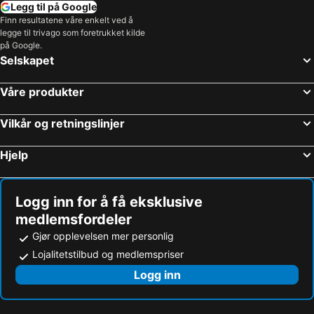
Legg til på Google
Hamar Olympiske Anlegg Vikingeskipet
Trysil skianlegg
Finn resultatene våre enkelt ved å
legge til trivago som foretrukket kilde
Nordstrand
Oslo Spektrum
på Google.
Selskapet
Gaustablikk Skisenter
Hemsedal Skisenter
Langedrag Naturpark
Youngstorget
Våre produkter
Storo Storsenter
Sagene
Alna
Karl-Johansgate
Vilkår og retningslinjer
Oslofjorden
Aurlandsdalen
Hjelp
Myrkdalen Skisenter
Oppdal skisenter
Rockefeller Music Hal
Kvitfjell
Logg inn for å få eksklusive
Bygdøy
Lilleputthammer Familiepark
medlemsfordeler
Sandvika Storsenter
Brygga
Gjør opplevelsen mer personlig
Hovden Alpinsenter
Vikersund Hoppsenter
Lojalitetstilbud og medlemspriser
Trollstigen
National Theatre
Logg inn
Golsfjellet
Gol skisenter
Gol stasjon
Beitostølen Skisenter