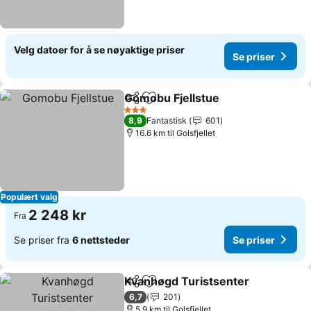
Velg datoer for å se nøyaktige priser
Se priser
Gomobu Fjellstue
Del
Legg til i favoritter
Se priser
3 Stjerner
8,9
Fantastisk
601
16.6 km til Golsfjellet
Populært valg
2 248 kr
Fra
Se priser fra
6 nettsteder
Se priser
Kvanhøgd Turistsenter
Del
Legg til i favoritter
Se 
6,7
201
5.9 km til Golsfjellet