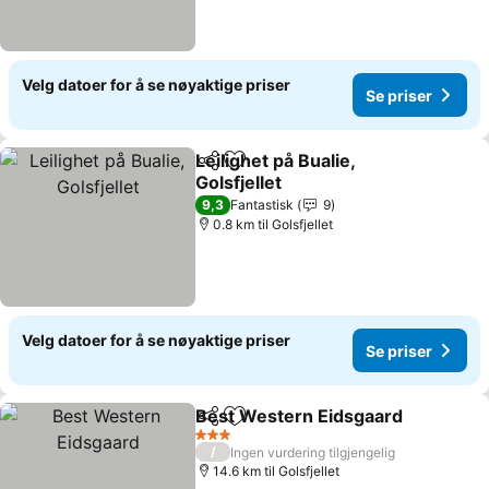
Velg datoer for å se nøyaktige priser
Se priser
Leilighet på Bualie,
Del
Legg til i favoritter
Golsfjellet
Se priser
9,3
Fantastisk
9
0.8 km til Golsfjellet
Velg datoer for å se nøyaktige priser
Se priser
Best Western Eidsgaard
Del
Legg til i favoritter
Se
3 Stjerner
/
Ingen vurdering tilgjengelig
14.6 km til Golsfjellet