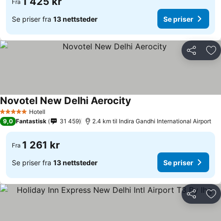
1 425 kr
Fra
Se priser fra
13 nettsteder
Se priser
Del
Leg
Novotel New Delhi Aerocity
Hotell
5 Stjerner
9,0
Fantastisk
31 459
2.4 km til Indira Gandhi International Airport
1 261 kr
Fra
Se priser fra
13 nettsteder
Se priser
Del
Leg