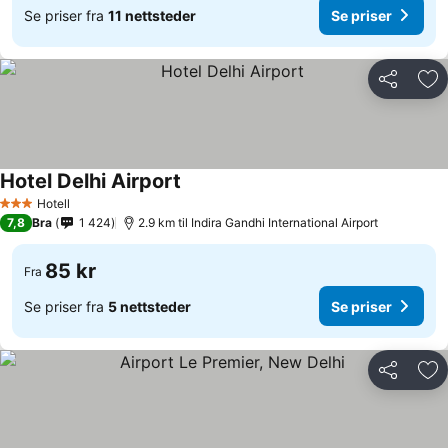
Se priser fra
11 nettsteder
Se priser
Del
Leg
Hotel Delhi Airport
Hotell
3 Stjerner
7,8
Bra
1 424
2.9 km til Indira Gandhi International Airport
85 kr
Fra
Se priser fra
5 nettsteder
Se priser
Del
Leg