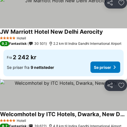
Del
Leg
JW Marriott Hotel New Delhi Aerocity
Hotell
5 Stjerner
9,2
Fantastisk
30 501
2.2 km til Indira Gandhi International Airport
2 242 kr
Fra
Se priser fra
9 nettsteder
Se priser
Del
Leg
Welcomhotel by ITC Hotels, Dwarka, New Delhi
Hotell
5 Stjerner
8,7
Fantastisk
39 622
4.8 km til Indira Gandhi International Airport