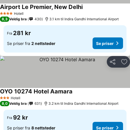
Airport Le Premier, New Delhi
Hotell
4 Stjerner
8,3
Veldig bra
430
3.1 km til Indira Gandhi International Airport
281 kr
Fra
Se priser fra
2 nettsteder
Se priser
Del
Leg
OYO 10274 Hotel Aamara
Hotell
3 Stjerner
8,0
Veldig bra
631
3.2 km til Indira Gandhi International Airport
92 kr
Fra
Se priser fra
8 nettsteder
Se priser