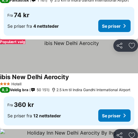
8,5
Fantastisk
1 161
3.0 km til Indira Gandhi International Airport
74 kr
Fra
Se priser fra
4 nettsteder
Se priser
Populært valg
Del
Leg
ibis New Delhi Aerocity
Hotell
3 Stjerner
8,3
Veldig bra
50 151
2.5 km til Indira Gandhi International Airport
360 kr
Fra
Se priser fra
12 nettsteder
Se priser