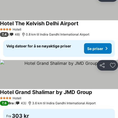
Hotel The Kelvish Delhi Airport
Hotell
4 Stjerner
7,4
48
0.8 km til Indira Gandhi International Airport
Velg datoer for å se nøyaktige priser
Se priser
Del
Leg
Hotel Grand Shalimar by JMD Group
Hotell
4 Stjerner
7,6
Bra
43
3.6 km til Indira Gandhi International Airport
303 kr
Fra