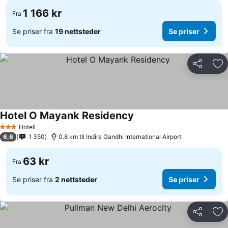
1 166 kr
Fra
Se priser fra
19 nettsteder
Se priser
Del
Leg
Hotel O Mayank Residency
Hotell
3 Stjerner
6,6
1 350
0.8 km til Indira Gandhi International Airport
63 kr
Fra
Se priser fra
2 nettsteder
Se priser
Del
Leg