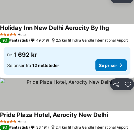
Del
Leg
Holiday Inn New Delhi Aerocity By Ihg
Hotell
5 Stjerner
9,1
Fantastisk
49 019
2.5 km til Indira Gandhi International Airport
1 692 kr
Fra
Se priser fra
12 nettsteder
Se priser
Del
Leg
Pride Plaza Hotel, Aerocity New Delhi
Hotell
5 Stjerner
9,1
Fantastisk
33 191
2.4 km til Indira Gandhi International Airport