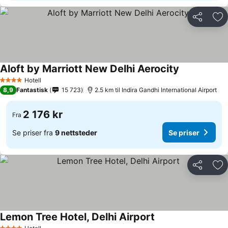
Del
Leg
Aloft by Marriott New Delhi Aerocity
Hotell
4 Stjerner
8,9
Fantastisk
15 723
2.5 km til Indira Gandhi International Airport
2 176 kr
Fra
Se priser fra
9 nettsteder
Se priser
Del
Leg
Lemon Tree Hotel, Delhi Airport