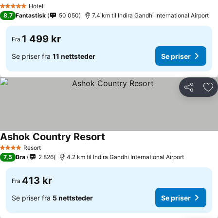
Hotell
5 Stjerner
8,7
Fantastisk
50 050
7.4 km til Indira Gandhi International Airport
1 499 kr
Fra
Se priser fra
11 nettsteder
Se priser
Del
Leg
Ashok Country Resort
Resort
4 Stjerner
7,5
Bra
2 826
4.2 km til Indira Gandhi International Airport
413 kr
Fra
Se priser fra
5 nettsteder
Se priser