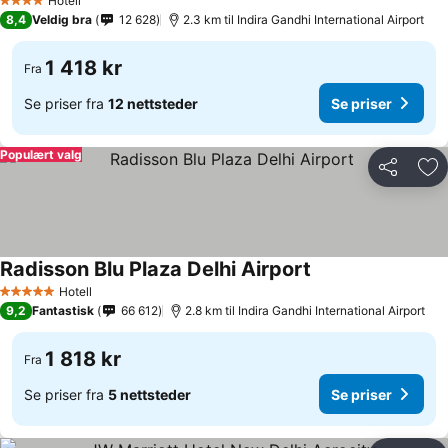
Hotell
4 Stjerner
8,4
Veldig bra
12 628
2.3 km til Indira Gandhi International Airport
1 418 kr
Fra
Se priser fra
12 nettsteder
Se priser
Populært valg
Del
Leg
Radisson Blu Plaza Delhi Airport
Hotell
5 Stjerner
9,2
Fantastisk
66 612
2.8 km til Indira Gandhi International Airport
1 818 kr
Fra
Se priser fra
5 nettsteder
Se priser