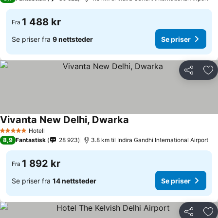
1 488 kr
Fra
Se priser fra
9 nettsteder
Se priser
Del
Leg
Vivanta New Delhi, Dwarka
Hotell
5 Stjerner
8,9
Fantastisk
28 923
3.8 km til Indira Gandhi International Airport
1 892 kr
Fra
Se priser fra
14 nettsteder
Se priser
Del
Leg