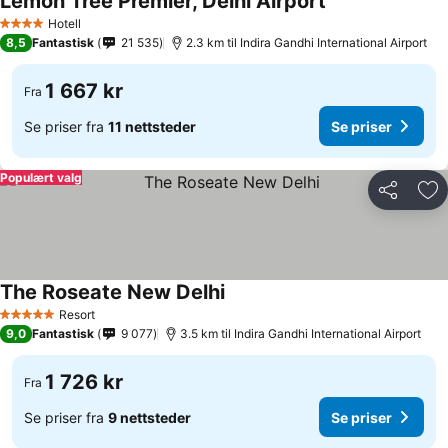
Lemon Tree Premier, Delhi Airport
Hotell
4 Stjerner
8,5
Fantastisk
21 535
2.3 km til Indira Gandhi International Airport
1 667 kr
Fra
Se priser fra
11 nettsteder
Se priser
Populært valg
Del
Leg
The Roseate New Delhi
Resort
5 Stjerner
9,0
Fantastisk
9 077
3.5 km til Indira Gandhi International Airport
1 726 kr
Fra
Se priser fra
9 nettsteder
Se priser