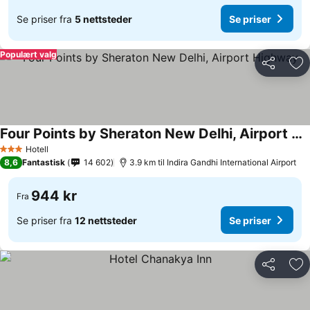
Se priser fra
5 nettsteder
Se priser
Populært valg
Del
Leg
Four Points by Sheraton New Delhi, Airport Highway
Hotell
3 Stjerner
8,6
Fantastisk
14 602
3.9 km til Indira Gandhi International Airport
944 kr
Fra
Se priser fra
12 nettsteder
Se priser
Del
Leg