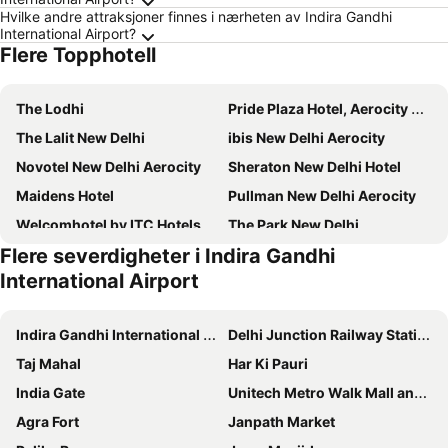
Hvilke andre attraksjoner finnes i nærheten av Indira Gandhi
International Airport?
Flere Topphotell
The Lodhi
Pride Plaza Hotel, Aerocity New Delhi
The Lalit New Delhi
ibis New Delhi Aerocity
Novotel New Delhi Aerocity
Sheraton New Delhi Hotel
Maidens Hotel
Pullman New Delhi Aerocity
Welcomhotel by ITC Hotels, Dwarka, New Delhi
The Park New Delhi
Flere severdigheter i Indira Gandhi
Radisson Blu Hotel New Delhi Paschim Vihar
Hotel The Royal Plaza
International Airport
Hotel City Pride
Taj Mahal, New Delhi
The Ashok
The Leela Palace New Delhi
Indira Gandhi International Airport
Delhi Junction Railway Station
The Leela Ambience Gurugram Hotel & Residences - The Luxury Urban Sanctuary
Lemon Tree Premier, Delhi Airport
Taj Mahal
Har Ki Pauri
The Claridges New Delhi
Hyatt Centric Janakpuri New Delhi
India Gate
Unitech Metro Walk Mall and Adventure Island
Shangri-La Eros New Delhi
Radisson Blu Plaza Delhi Airport
Agra Fort
Janpath Market
Novotel New Delhi City Centre
Aloft by Marriott New Delhi Aerocity