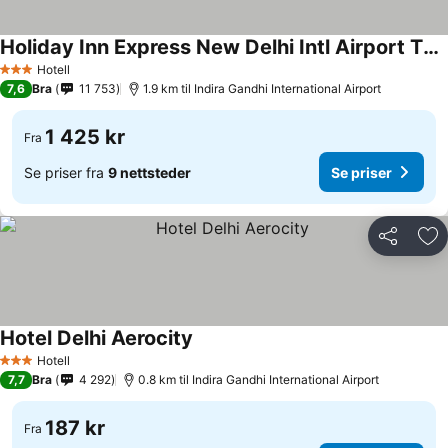
Holiday Inn Express New Delhi Intl Airport T3 By Ihg
Hotell
3 Stjerner
7,6
Bra
11 753
1.9 km til Indira Gandhi International Airport
1 425 kr
Fra
Se priser fra
9 nettsteder
Se priser
Del
Leg
Hotel Delhi Aerocity
Hotell
3 Stjerner
7,7
Bra
4 292
0.8 km til Indira Gandhi International Airport
187 kr
Fra