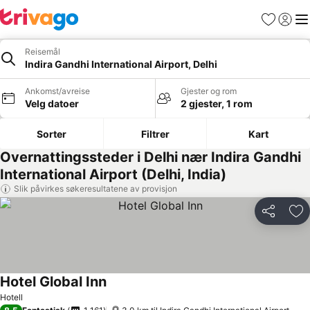
Favoritter
Logg i
Me
Reisemål
Indira Gandhi International Airport, Delhi
Ankomst/avreise
Gjester og rom
Velg datoer
2 gjester, 1 rom
Sorter
Filtrer
Kart
Overnattingssteder i Delhi nær Indira Gandhi
International Airport (Delhi, India)
Slik påvirkes søkeresultatene av provisjon
Del
Leg
Hotel Global Inn
Hotell