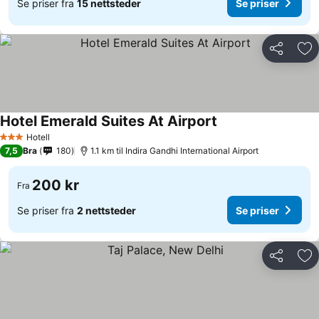
Se priser fra
15 nettsteder
Se priser
Del
Leg
Hotel Emerald Suites At Airport
Hotell
3 Stjerner
7,5
Bra
180
1.1 km til Indira Gandhi International Airport
200 kr
Fra
Se priser fra
2 nettsteder
Se priser
Del
Leg