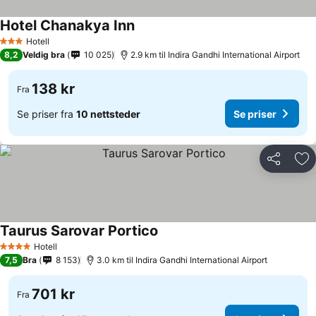
Hotel Chanakya Inn
Hotell
3 Stjerner
8,2
Veldig bra
10 025
2.9 km til Indira Gandhi International Airport
138 kr
Fra
Se priser fra
10 nettsteder
Se priser
Del
Leg
Taurus Sarovar Portico
Hotell
4 Stjerner
7,5
Bra
8 153
3.0 km til Indira Gandhi International Airport
701 kr
Fra