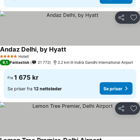
Del
Leg
Andaz Delhi, by Hyatt
Hotell
5 Stjerner
9,1
Fantastisk
21 772
2.2 km til Indira Gandhi International Airport
1 675 kr
Fra
Se priser fra
12 nettsteder
Se priser
Del
Leg