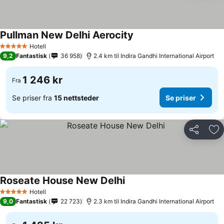
Pullman New Delhi Aerocity
Hotell
5 Stjerner
9,2
Fantastisk
36 958
2.4 km til Indira Gandhi International Airport
1 246 kr
Fra
Se priser fra
15 nettsteder
Se priser
Del
Leg
Roseate House New Delhi
Hotell
5 Stjerner
9,0
Fantastisk
22 723
2.3 km til Indira Gandhi International Airport