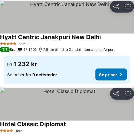
Del
Leg
Hyatt Centric Janakpuri New Delhi
Hotell
5 Stjerner
7,7
Bra
17 140
7.6 km til Indira Gandhi International Airport
1 232 kr
Fra
Se priser fra
9 nettsteder
Se priser
Del
Leg
Hotel Classic Diplomat
Hotell
4 Stjerner