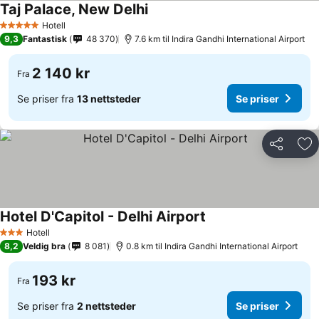
Taj Palace, New Delhi
Hotell
5 Stjerner
9,3
Fantastisk
48 370
7.6 km til Indira Gandhi International Airport
2 140 kr
Fra
Se priser fra
13 nettsteder
Se priser
Del
Leg
Hotel D'Capitol - Delhi Airport
Hotell
3 Stjerner
8,2
Veldig bra
8 081
0.8 km til Indira Gandhi International Airport
193 kr
Fra
Se priser fra
2 nettsteder
Se priser