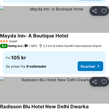
Del
Leg
Mayda Inn- A Boutique Hotel
Hotell
3 Stjerner
8,1
Veldig bra
1 697
3.2 km til Indira Gandhi International Airport
105 kr
Fra
Se priser fra
9 nettsteder
Se priser
Del
Leg
Radisson Blu Hotel New Delhi Dwarka