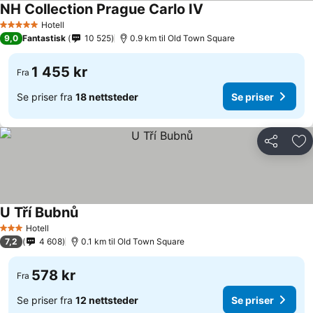
NH Collection Prague Carlo IV
Se priser
Hotell
5 Stjerner
9,0
Fantastisk
10 525
0.9 km til Old Town Square
1 455 kr
Fra
Se priser fra
18 nettsteder
Se priser
Del
Leg
U Tří Bubnů
Se priser
Hotell
3 Stjerner
7,2
4 608
0.1 km til Old Town Square
578 kr
Fra
Se priser fra
12 nettsteder
Se priser