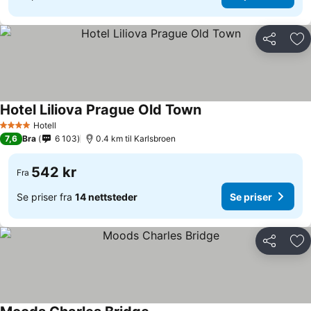
Del
Leg
Hotel Liliova Prague Old Town
Se priser
Hotell
4 Stjerner
7,6
Bra
6 103
0.4 km til Karlsbroen
542 kr
Fra
Se priser fra
14 nettsteder
Se priser
Del
Leg