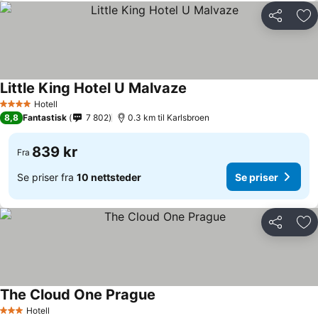
Del
Leg
Little King Hotel U Malvaze
Se priser
Hotell
4 Stjerner
8,8
Fantastisk
7 802
0.3 km til Karlsbroen
839 kr
Fra
Se priser fra
10 nettsteder
Se priser
Del
Leg
The Cloud One Prague
Se priser
Hotell
3 Stjerner