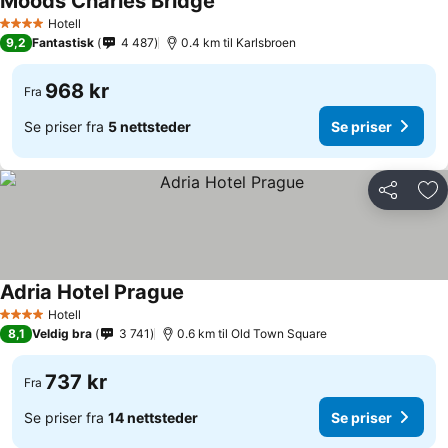
Moods Charles Bridge
Se priser
Hotell
4 Stjerner
9,2
Fantastisk
4 487
0.4 km til Karlsbroen
968 kr
Fra
Se priser fra
5 nettsteder
Se priser
Del
Leg
Adria Hotel Prague
Se priser
Hotell
4 Stjerner
8,1
Veldig bra
3 741
0.6 km til Old Town Square
737 kr
Fra
Se priser fra
14 nettsteder
Se priser