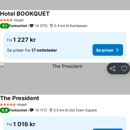
Hotel BOOKQUET
Se priser
Hotell
4 Stjerner
9,1
Fantastisk
10 575
0.4 km til Karlsbroen
1 227 kr
Fra
Se priser fra
17 nettsteder
Se priser
Del
Leg
The President
Se priser
Hotell
5 Stjerner
8,8
Fantastisk
10 117
0.5 km til Old Town Square
1 016 kr
Fra