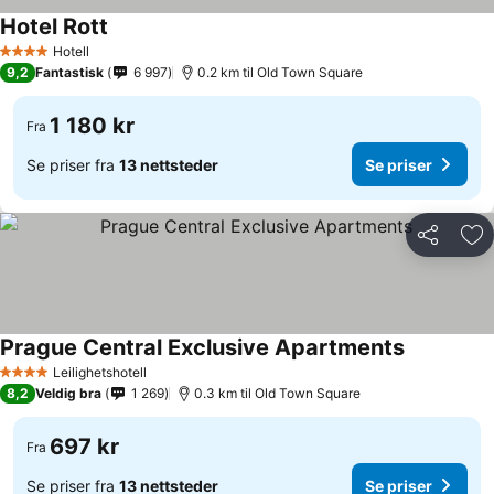
Hotel Rott
Se priser
Hotell
4 Stjerner
9,2
Fantastisk
6 997
0.2 km til Old Town Square
1 180 kr
Fra
Se priser fra
13 nettsteder
Se priser
Del
Leg
Prague Central Exclusive Apartments
Se priser
Leilighetshotell
4 Stjerner
8,2
Veldig bra
1 269
0.3 km til Old Town Square
697 kr
Fra
Se priser fra
13 nettsteder
Se priser