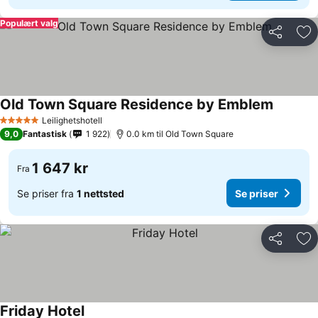
Populært valg
Del
Leg
Old Town Square Residence by Emblem
Se prise
Leilighetshotell
5 Stjerner
9,0
Fantastisk
1 922
0.0 km til Old Town Square
1 647 kr
Fra
Se priser fra
1 nettsted
Se priser
Del
Leg
Friday Hotel