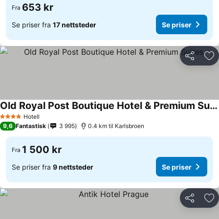
653 kr
Fra
Se priser fra
17 nettsteder
Se priser
Del
Leg
Old Royal Post Boutique Hotel & Premium Suites
Se priser
Hotell
4 Stjerner
9,6
Fantastisk
3 995
0.4 km til Karlsbroen
1 500 kr
Fra
Se priser fra
9 nettsteder
Se priser
Del
Leg