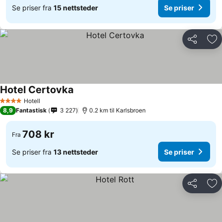
Se priser fra
15 nettsteder
Se priser
Del
Leg
Hotel Certovka
Se priser
Hotell
4 Stjerner
8,9
Fantastisk
3 227
0.2 km til Karlsbroen
708 kr
Fra
Se priser fra
13 nettsteder
Se priser
Del
Leg