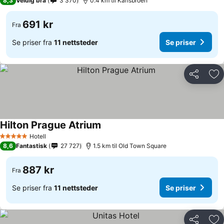
8,3
Veldig bra
3 370
0.4 km til Karlsbroen
691 kr
Fra
Se priser fra
11 nettsteder
Se priser
Del
Leg
Hilton Prague Atrium
Se priser
Hotell
5 Stjerner
8,6
Fantastisk
27 727
1.5 km til Old Town Square
887 kr
Fra
Se priser fra
11 nettsteder
Se priser