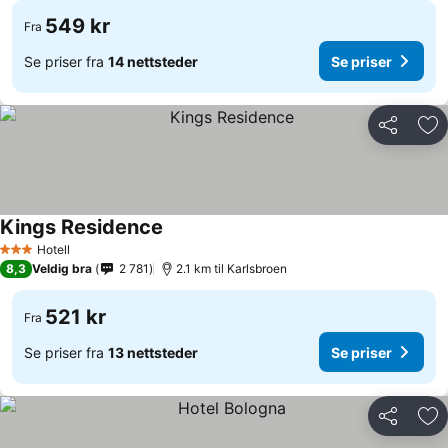
549 kr
Fra
Se priser fra
14 nettsteder
Se priser
Del
Leg
Kings Residence
Se priser
Hotell
3 Stjerner
8,3
Veldig bra
2 781
2.1 km til Karlsbroen
521 kr
Fra
Se priser fra
13 nettsteder
Se priser
Del
Leg