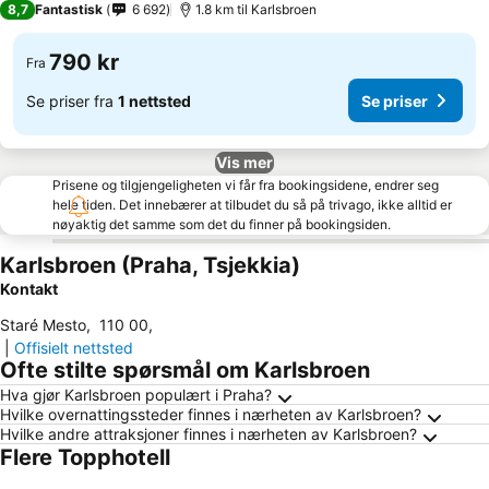
8,7
Fantastisk
6 692
1.8 km til Karlsbroen
790 kr
Fra
Se priser fra
1 nettsted
Se priser
Vis mer
Prisene og tilgjengeligheten vi får fra bookingsidene, endrer seg
hele tiden. Det innebærer at tilbudet du så på trivago, ikke alltid er
nøyaktig det samme som det du finner på bookingsiden.
Karlsbroen (Praha, Tsjekkia)
Kontakt
Staré Mesto
,
110 00
,
|
Offisielt nettsted
Ofte stilte spørsmål om Karlsbroen
Hva gjør Karlsbroen populært i Praha?
Hvilke overnattingssteder finnes i nærheten av Karlsbroen?
Hvilke andre attraksjoner finnes i nærheten av Karlsbroen?
Flere Topphotell