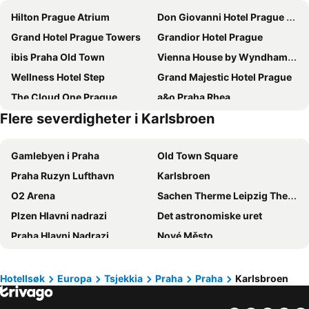
Hilton Prague Atrium
Don Giovanni Hotel Prague - Great Hotels of The World
Grand Hotel Prague Towers
Grandior Hotel Prague
ibis Praha Old Town
Vienna House by Wyndham Andel's Prague
Wellness Hotel Step
Grand Majestic Hotel Prague
The Cloud One Prague
a&o Praha Rhea
Flere severdigheter i Karlsbroen
The President
Friday Hotel
Antik Hotel Prague
Central Hotel Prague
Gamlebyen i Praha
Old Town Square
Eurostars Thalia
Clarion Hotel Prague Old Town
Praha Ruzyn Lufthavn
Karlsbroen
Hotel Duo
OREA Hotel Pyramida Praha
O2 Arena
Sachen Therme Leipzig Thermal Spa
Hotel Bologna
Hotel KINGS COURT
Plzen Hlavni nadrazi
Det astronomiske uret
Botanique Hotel Prague
Charles Bridge Palace
Praha Hlavni Nadrazi
Nové Město
Hotel Belvedere
Ambassador Zlata Husa
Vinohrady
Aquapalace Praha
Michelangelo Grand Hotel Prague
Grand Hotel Praha
Hauptbahnhof Leipzig
Palladium
The Gold Bank
Panorama by Verdi Hotels
Hotellsøk
Europa
Tsjekkia
Praha
Praha
Karlsbroen
Wenzelplassen
National-Museum
Hotel Relax Inn
NH Collection Prague Carlo IV