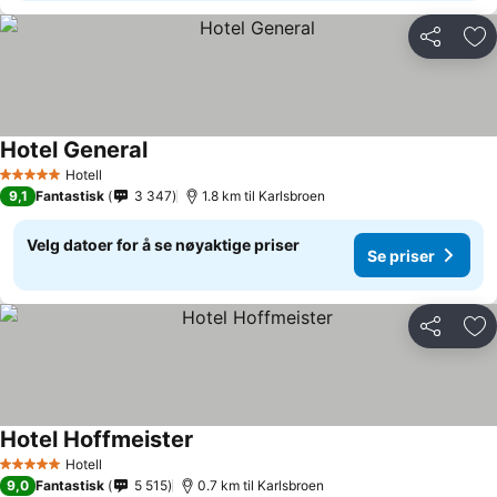
Del
Leg
Hotel General
Se priser
Hotell
5 Stjerner
9,1
Fantastisk
3 347
1.8 km til Karlsbroen
Velg datoer for å se nøyaktige priser
Se priser
Del
Leg
Hotel Hoffmeister
Se priser
Hotell
5 Stjerner
9,0
Fantastisk
5 515
0.7 km til Karlsbroen