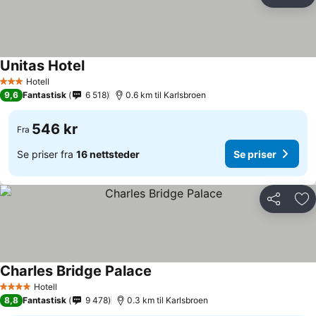
Del
Leg
Unitas Hotel
Se priser
Hotell
3 Stjerner
9,6
Fantastisk
6 518
0.6 km til Karlsbroen
546 kr
Fra
Se priser fra
16 nettsteder
Se priser
Del
Leg
Charles Bridge Palace
Se priser
Hotell
4 Stjerner
8,8
Fantastisk
9 478
0.3 km til Karlsbroen