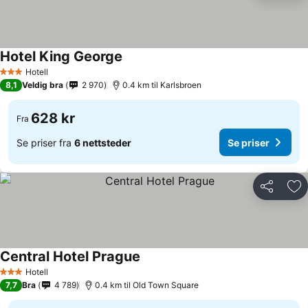
Hotel King George
Se priser
Hotell
3 Stjerner
8,1
Veldig bra
2 970
0.4 km til Karlsbroen
628 kr
Fra
Se priser fra
6 nettsteder
Se priser
Del
Leg
Central Hotel Prague
Se priser
Hotell
3 Stjerner
7,7
Bra
4 789
0.4 km til Old Town Square