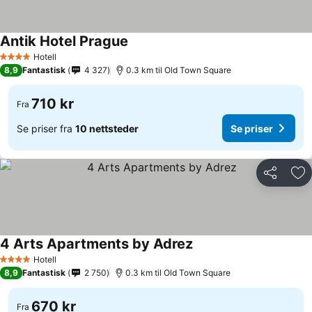
Antik Hotel Prague
Se priser
Hotell
4 Stjerner
8,9
Fantastisk
4 327
0.3 km til Old Town Square
710 kr
Fra
Se priser fra
10 nettsteder
Se priser
Del
Leg
4 Arts Apartments by Adrez
Se priser
Hotell
4 Stjerner
8,9
Fantastisk
2 750
0.3 km til Old Town Square
670 kr
Fra