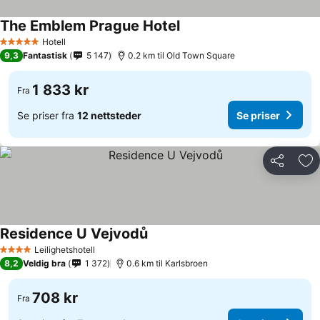
The Emblem Prague Hotel
Se priser
Hotell
5 Stjerner
9,3
Fantastisk
5 147
0.2 km til Old Town Square
1 833 kr
Fra
Se priser fra
12 nettsteder
Se priser
Del
Leg
Residence U Vejvodů
Se priser
Leilighetshotell
4 Stjerner
8,2
Veldig bra
1 372
0.6 km til Karlsbroen
708 kr
Fra