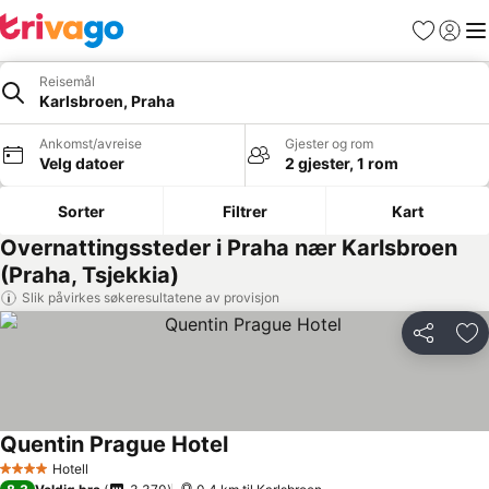
Favoritter
Logg i
Me
Reisemål
Karlsbroen, Praha
Ankomst/avreise
Gjester og rom
Velg datoer
2 gjester, 1 rom
Sorter
Filtrer
Kart
Overnattingssteder i Praha nær Karlsbroen
(Praha, Tsjekkia)
Slik påvirkes søkeresultatene av provisjon
Del
Leg
Quentin Prague Hotel
Se priser
Hotell
4 Stjerner