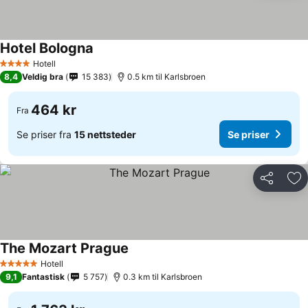
Hotel Bologna
Se priser
Hotell
4 Stjerner
8,4
Veldig bra
15 383
0.5 km til Karlsbroen
464 kr
Fra
Se priser fra
15 nettsteder
Se priser
Del
Leg
The Mozart Prague
Se priser
Hotell
5 Stjerner
9,1
Fantastisk
5 757
0.3 km til Karlsbroen