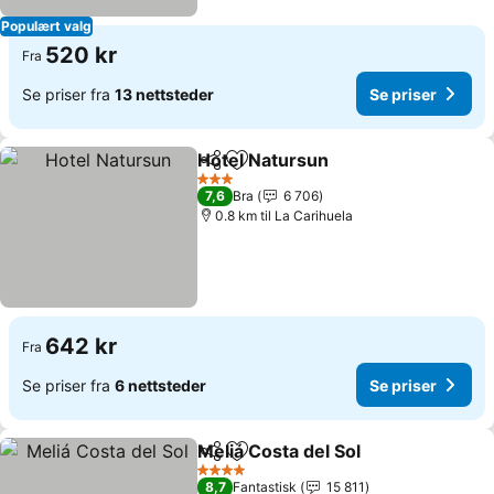
Populært valg
520 kr
Fra
Se priser fra
13 nettsteder
Se priser
Hotel Natursun
Del
Legg til i favoritter
Se priser
3 Stjerner
7,6
Bra
6 706
0.8 km til La Carihuela
642 kr
Fra
Se priser fra
6 nettsteder
Se priser
Meliá Costa del Sol
Del
Legg til i favoritter
Se pris
4 Stjerner
8,7
Fantastisk
15 811