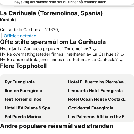
nøyaktig det samme som det du finner på bookingsiden.
La Carihuela (Torremolinos, Spania)
Kontakt
Costa de la Carihuela
,
29620
,
|
Offisielt nettsted
Ofte stilte spørsmål om La Carihuela
Hva gjør La Carihuela populært i Torremolinos?
Hvilke overnattingssteder finnes i nærheten av La Carihuela?
Hvilke andre attraksjoner finnes i nærheten av La Carihuela?
Flere Topphotell
Pyr Fuengirola
Hotel El Puerto by Pierre Vacances
Ilunion Fuengirola
Leonardo Hotel Fuengirola Costa del Sol
tent Torremolinos
Hotel Ocean House Costa del Sol
Hotel IPV Palace & Spa
Occidental Fuengirola
Sol Puerto Marina
Las Palmeras Affiliated by FERGUS
Andre populære reisemål ved stranden
Sol Principe
Ilunion Málaga
Meliá Costa del Sol
Apartamentos La Jabega