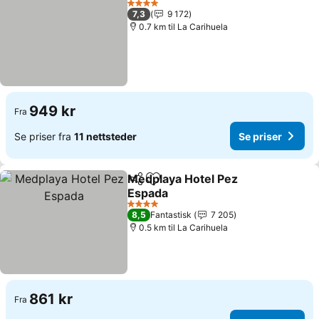
4 Stjerner
7,3
9 172
0.7 km til La Carihuela
949 kr
Fra
Se priser fra
11 nettsteder
Se priser
Medplaya Hotel Pez
Del
Legg til i favoritter
Espada
Se priser
4 Stjerner
8,5
Fantastisk
7 205
0.5 km til La Carihuela
861 kr
Fra