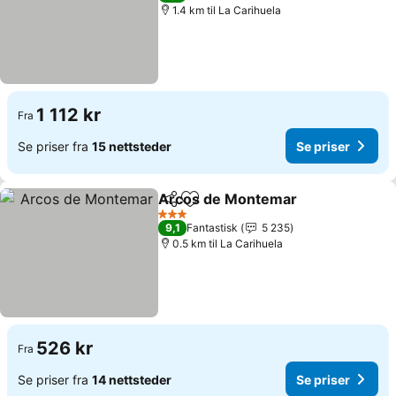
1.4 km til La Carihuela
1 112 kr
Fra
Se priser fra
15 nettsteder
Se priser
Arcos de Montemar
Del
Legg til i favoritter
Se pri
3 Stjerner
9,1
Fantastisk
5 235
0.5 km til La Carihuela
526 kr
Fra
Se priser fra
14 nettsteder
Se priser