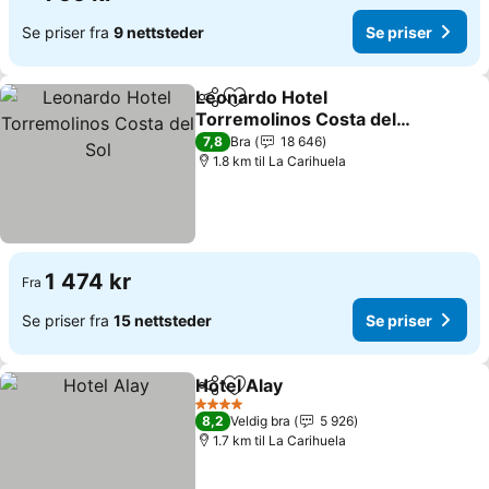
Se priser fra
9 nettsteder
Se priser
Leonardo Hotel
Del
Legg til i favoritter
Torremolinos Costa del
Sol
Se priser
7,8
Bra
18 646
1.8 km til La Carihuela
1 474 kr
Fra
Se priser fra
15 nettsteder
Se priser
Hotel Alay
Del
Legg til i favoritter
Se priser
4 Stjerner
8,2
Veldig bra
5 926
1.7 km til La Carihuela