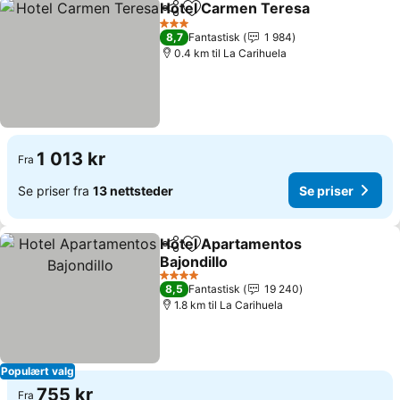
Hotel Carmen Teresa
Del
Legg til i favoritter
Se pr
3 Stjerner
8,7
Fantastisk
1 984
0.4 km til La Carihuela
1 013 kr
Fra
Se priser fra
13 nettsteder
Se priser
Hotel Apartamentos
Del
Legg til i favoritter
Bajondillo
Se priser
4 Stjerner
8,5
Fantastisk
19 240
1.8 km til La Carihuela
Populært valg
755 kr
Fra