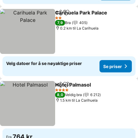
Carihuela Park Palace
Del
Legg til i favoritter
Se p
2 Stjerner
7,9
Bra
405
0.2 km til La Carihuela
Velg datoer for å se nøyaktige priser
Se priser
Hotel Palmasol
Del
Legg til i favoritter
Se priser
4 Stjerner
8,0
Veldig bra
6 212
1.5 km til La Carihuela
764 kr
Fra