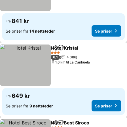
841 kr
Fra
Se priser fra
14 nettsteder
Se priser
Hotel Kristal
Del
Legg til i favoritter
Se priser
3 Stjerner
6,1
4 086
1.6 km til La Carihuela
649 kr
Fra
Se priser fra
9 nettsteder
Se priser
Hotel Best Siroco
Del
Legg til i favoritter
Se priser