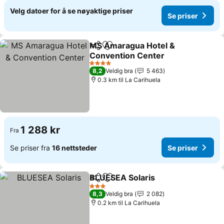
Velg datoer for å se nøyaktige priser
Se priser
MS Amaragua Hotel &
Del
Legg til i favoritter
Convention Center
Se priser
4 Stjerner
8,2
Veldig bra
5 463
0.3 km til La Carihuela
1 288 kr
Fra
Se priser fra
16 nettsteder
Se priser
BLUESEA Solaris
Del
Legg til i favoritter
Se priser
3 Stjerner
8,3
Veldig bra
2 082
0.2 km til La Carihuela