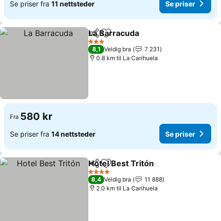
Se priser fra
11 nettsteder
Se priser
La Barracuda
Del
Legg til i favoritter
Se priser
3 Stjerner
8,1
Veldig bra
7 231
0.8 km til La Carihuela
580 kr
Fra
Se priser fra
14 nettsteder
Se priser
Hotel Best Tritón
Del
Legg til i favoritter
Se priser
4 Stjerner
8,4
Veldig bra
11 888
2.0 km til La Carihuela