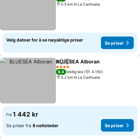
0.5 km til La Carihuela
Velg datoer for å se nøyaktige priser
Se priser
BLUESEA Alboran
Del
Legg til i favoritter
Se prise
4 Stjerner
8,4
Veldig bra
4 150
0.2 km til La Carihuela
1 442 kr
Fra
Se priser fra
8 nettsteder
Se priser