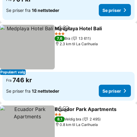
Se priser fra
16 nettsteder
Se priser
Medplaya Hotel Bali
Del
Legg til i favoritter
Se pri
3 Stjerner
7,6
Bra
13 611
2.3 km til La Carihuela
Populært valg
746 kr
Fra
Se priser fra
12 nettsteder
Se priser
Ecuador Park Apartments
Del
Legg til i favoritter
2 Stjerner
8,1
Veldig bra
2 495
0.8 km til La Carihuela