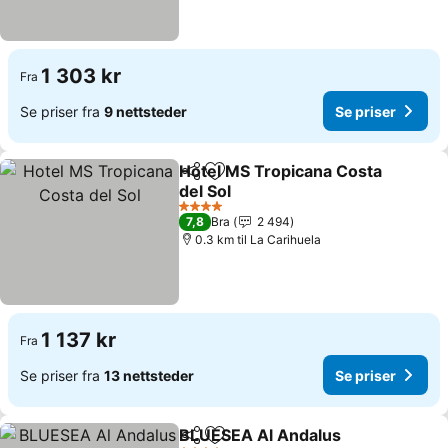
1 303 kr
Fra
Se priser fra
9 nettsteder
Se priser
Hotel MS Tropicana Costa
Del
Legg til i favoritter
del Sol
Se priser
4 Stjerner
7,8
Bra
2 494
0.3 km til La Carihuela
1 137 kr
Fra
Se priser fra
13 nettsteder
Se priser
BLUESEA Al Andalus
Del
Legg til i favoritter
Se pr