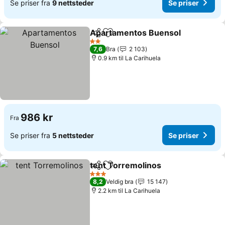
Se priser fra
9 nettsteder
Se priser
Apartamentos Buensol
Del
Legg til i favoritter
Se 
2 Stjerner
7,6
Bra
2 103
0.9 km til La Carihuela
986 kr
Fra
Se priser fra
5 nettsteder
Se priser
tent Torremolinos
Del
Legg til i favoritter
Se prise
3 Stjerner
8,2
Veldig bra
15 147
2.2 km til La Carihuela