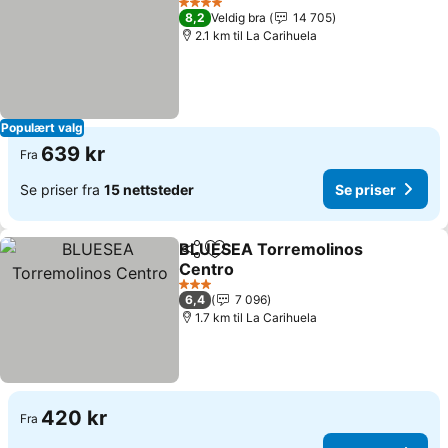
4 Stjerner
8,2
Veldig bra
14 705
2.1 km til La Carihuela
Populært valg
639 kr
Fra
Se priser fra
15 nettsteder
Se priser
BLUESEA Torremolinos
Del
Legg til i favoritter
Centro
Se priser
3 Stjerner
6,4
7 096
1.7 km til La Carihuela
420 kr
Fra