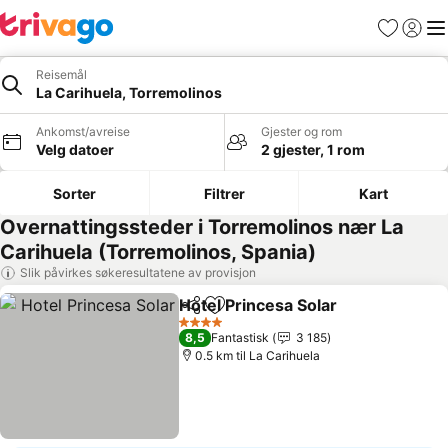
Favoritter
Logg i
Me
Reisemål
La Carihuela, Torremolinos
Ankomst/avreise
Gjester og rom
Velg datoer
2 gjester, 1 rom
Sorter
Filtrer
Kart
Overnattingssteder i Torremolinos nær La
Carihuela (Torremolinos, Spania)
Slik påvirkes søkeresultatene av provisjon
Hotel Princesa Solar
Del
Legg til i favoritter
Se pri
4 Stjerner
8,5
Fantastisk
3 185
0.5 km til La Carihuela