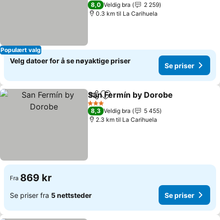
Se priser
1 Stjerner
8,0
Veldig bra
2 259
0.3 km til La Carihuela
Populært valg
Velg datoer for å se nøyaktige priser
Se priser
San Fermín by Dorobe
Del
Legg til i favoritter
Se p
3 Stjerner
8,3
Veldig bra
5 455
2.3 km til La Carihuela
869 kr
Fra
Se priser fra
5 nettsteder
Se priser