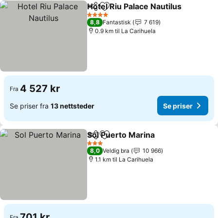
Hotel Riu Palace Nautilus
Del
Legg til i favoritter
S
4 Stjerner
8,8
Fantastisk
7 619
0.9 km til La Carihuela
4 527 kr
Fra
Se priser fra
13 nettsteder
Se priser
Sol Puerto Marina
Del
Legg til i favoritter
Se prise
3 Stjerner
8,0
Veldig bra
10 966
1.1 km til La Carihuela
701 kr
Fra