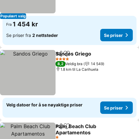
Populært valg
1 454 kr
Fra
Se priser fra
2 nettsteder
Se priser
Sandos Griego
Del
Legg til i favoritter
Se priser
4 Stjerner
8,2
Veldig bra
14 549
1.8 km til La Carihuela
Velg datoer for å se nøyaktige priser
Se priser
Palm Beach Club
Del
Legg til i favoritter
Apartamentos