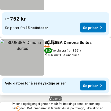
752 kr
Fra
Se priser fra
15 nettsteder
Se priser
BLUESEA Dimona Suites
Del
Legg til i favoritter
S
2 Stjerner
8,0
Veldig bra
1 551
0.6 km til La Carihuela
Velg datoer for å se nøyaktige priser
Se priser
Vis mer
Prisene og tilgjengeligheten vi får fra bookingsidene, endrer seg
hele tiden. Det innebærer at tilbudet du så på trivago, ikke alltid er