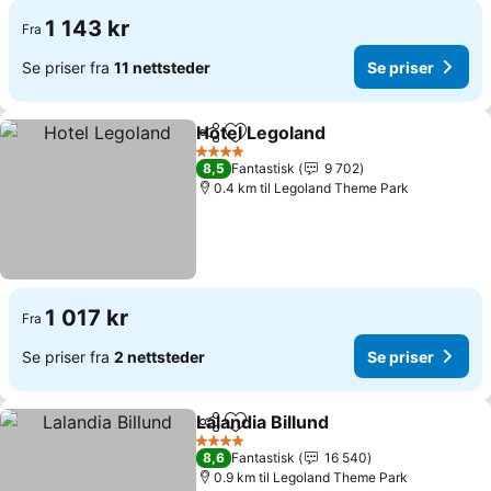
1 143 kr
Fra
Se priser fra
11 nettsteder
Se priser
Hotel Legoland
Del
Legg til i favoritter
Se priser
4 Stjerner
8,5
Fantastisk
9 702
0.4 km til Legoland Theme Park
1 017 kr
Fra
Se priser fra
2 nettsteder
Se priser
Lalandia Billund
Del
Legg til i favoritter
Se priser
4 Stjerner
8,6
Fantastisk
16 540
0.9 km til Legoland Theme Park