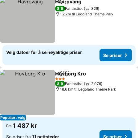
Havrevang
Del
Legg til i favoritter
Se priser
8,5
Fantastisk
329
1.2 km til Legoland Theme Park
Velg datoer for å se nøyaktige priser
Se priser
Hovborg Kro
Del
Legg til i favoritter
Se priser
3 Stjerner
8,9
Fantastisk
2 076
18.6 km til Legoland Theme Park
Populært valg
1 487 kr
Fra
Se priser fra
11 nettsteder
Se priser