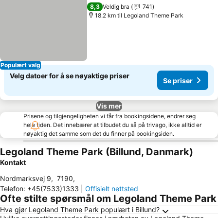
Del
Legg til i favoritter
Se priser
8,3
Veldig bra
741
18.2 km til Legoland Theme Park
Populært valg
Velg datoer for å se nøyaktige priser
Se priser
Vis mer
Prisene og tilgjengeligheten vi får fra bookingsidene, endrer seg
hele tiden. Det innebærer at tilbudet du så på trivago, ikke alltid er
nøyaktig det samme som det du finner på bookingsiden.
Legoland Theme Park (Billund, Danmark)
Kontakt
Nordmarksvej 9
,
7190
,
Telefon
:
+45(7533)1333
|
Offisielt nettsted
Ofte stilte spørsmål om Legoland Theme Park
Hva gjør Legoland Theme Park populært i Billund?