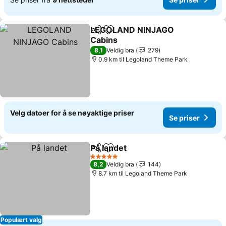
LEGOLAND NINJAGO
Del
Legg til i favoritter
Cabins
Se priser
8,1
Veldig bra
279
0.9 km til Legoland Theme Park
Velg datoer for å se nøyaktige priser
Se priser
På landet
Del
Legg til i favoritter
Se priser
5 Stjerner
8,2
Veldig bra
144
8.7 km til Legoland Theme Park
Populært valg