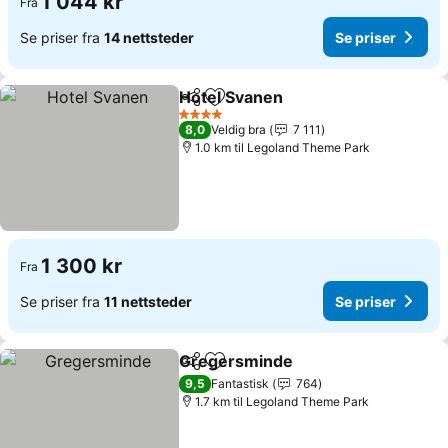
1 044 kr
Fra
Se priser fra
14 nettsteder
Se priser
Hotel Svanen
Del
Legg til i favoritter
Se priser
4 Stjerner
8,0
Veldig bra
7 111
1.0 km til Legoland Theme Park
1 300 kr
Fra
Se priser fra
11 nettsteder
Se priser
Gregersminde
Del
Legg til i favoritter
Se priser
9,5
Fantastisk
764
1.7 km til Legoland Theme Park