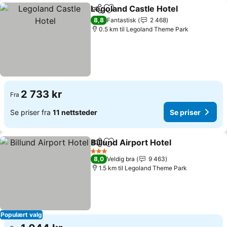
Legoland Castle Hotel
Del
Legg til i favoritter
Se p
8,8
Fantastisk
2 468
0.5 km til Legoland Theme Park
2 733 kr
Fra
Se priser fra
11 nettsteder
Se priser
Billund Airport Hotel
Del
Legg til i favoritter
Se pri
3 Stjerner
8,0
Veldig bra
9 463
1.5 km til Legoland Theme Park
Populært valg