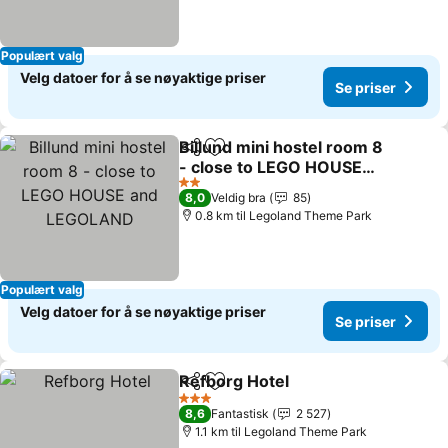
Populært valg
Velg datoer for å se nøyaktige priser
Se priser
Billund mini hostel room 8
Del
Legg til i favoritter
- close to LEGO HOUSE
and LEGOLAND
Se priser
2 Stjerner
8,0
Veldig bra
85
0.8 km til Legoland Theme Park
Populært valg
Velg datoer for å se nøyaktige priser
Se priser
Refborg Hotel
Del
Legg til i favoritter
Se priser
3 Stjerner
8,6
Fantastisk
2 527
1.1 km til Legoland Theme Park