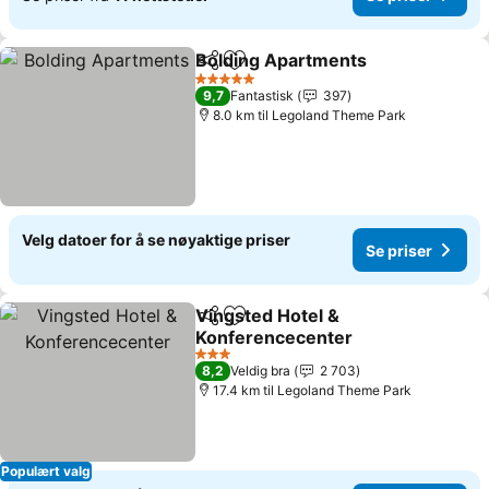
Bolding Apartments
Del
Legg til i favoritter
Se pri
5 Stjerner
9,7
Fantastisk
397
8.0 km til Legoland Theme Park
Velg datoer for å se nøyaktige priser
Se priser
Vingsted Hotel &
Del
Legg til i favoritter
Konferencecenter
Se priser
3 Stjerner
8,2
Veldig bra
2 703
17.4 km til Legoland Theme Park
Populært valg