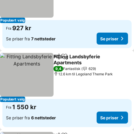
Populært valg
927 kr
Fra
Se priser fra
7 nettsteder
Se priser
Fitting Landsbyferie
Del
Legg til i favoritter
Apartments
Se priser
9,4
Fantastisk
629
12.6 km til Legoland Theme Park
Populært valg
1 550 kr
Fra
Se priser fra
6 nettsteder
Se priser