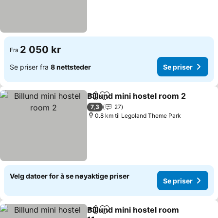
2 050 kr
Fra
Se priser fra
8 nettsteder
Se priser
Billund mini hostel room 2
Del
Legg til i favoritter
7,3
27
0.8 km til Legoland Theme Park
Velg datoer for å se nøyaktige priser
Se priser
Billund mini hostel room
Del
Legg til i favoritter