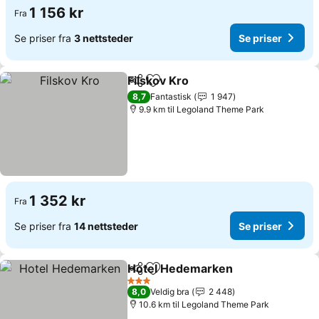
1 156 kr
Fra
Se priser fra
3 nettsteder
Se priser
Filskov Kro
Del
Legg til i favoritter
Se priser
8,7
Fantastisk
1 947
9.9 km til Legoland Theme Park
1 352 kr
Fra
Se priser fra
14 nettsteder
Se priser
Hotel Hedemarken
Del
Legg til i favoritter
Se pris
3 Stjerner
8,0
Veldig bra
2 448
10.6 km til Legoland Theme Park