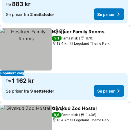
883 kr
Fra
Se priser fra
2 nettsteder
Se priser
Hestkær Family Rooms
Del
Legg til i favoritter
Se 
9,1
Fantastisk
670
18.4 km til Legoland Theme Park
Populært valg
1 162 kr
Fra
Se priser fra
9 nettsteder
Se priser
Givskud Zoo Hostel
Del
Legg til i favoritter
Se pri
8,6
Fantastisk
1 406
16.4 km til Legoland Theme Park