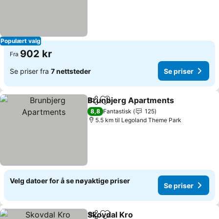
Populært valg
902 kr
Fra
Se priser fra
7 nettsteder
Se priser
Brunbjerg Apartments
Del
Legg til i favoritter
Se 
8,8
Fantastisk
125
5.5 km til Legoland Theme Park
Velg datoer for å se nøyaktige priser
Se priser
Skovdal Kro