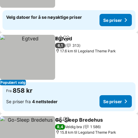
Velg datoer for å se nøyaktige priser
Se priser
Egtved
Del
Legg til i favoritter
Se priser
6,1
313
17.6 km til Legoland Theme Park
Populært valg
858 kr
Fra
Se priser fra
4 nettsteder
Se priser
Go-Sleep Bredehus
Del
Legg til i favoritter
Se pri
8,4
Veldig bra
1 586
15.8 km til Legoland Theme Park