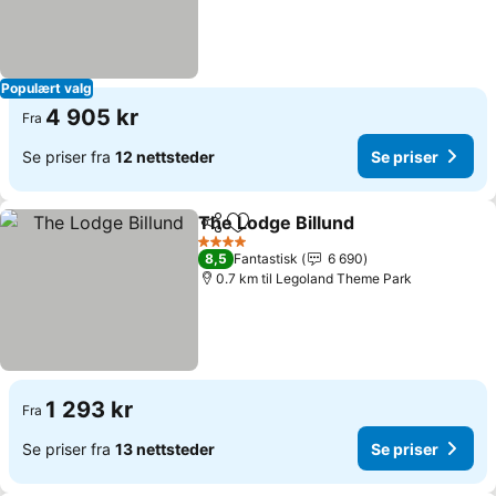
Populært valg
4 905 kr
Fra
Se priser fra
12 nettsteder
Se priser
The Lodge Billund
Del
Legg til i favoritter
Se prise
4 Stjerner
8,5
Fantastisk
6 690
0.7 km til Legoland Theme Park
1 293 kr
Fra
Se priser fra
13 nettsteder
Se priser