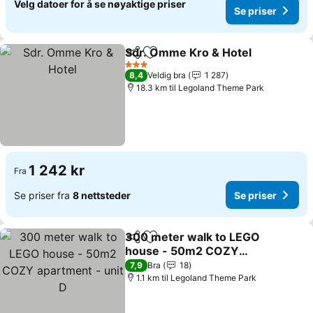
Velg datoer for å se nøyaktige priser
Se priser
Sdr. Omme Kro & Hotel
Del
Legg til i favoritter
Se 
3 Stjerner
8,4
Veldig bra
1 287
18.3 km til Legoland Theme Park
1 242 kr
Fra
Se priser fra
8 nettsteder
Se priser
300 meter walk to LEGO
Del
Legg til i favoritter
house - 50m2 COZY
apartment - unit D
Se priser
7,9
Bra
18
1.1 km til Legoland Theme Park