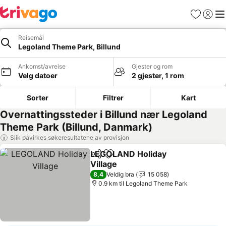
Favoritter
Logg i
Me
Reisemål
Legoland Theme Park, Billund
Ankomst/avreise
Gjester og rom
Velg datoer
2 gjester, 1 rom
Sorter
Filtrer
Kart
Overnattingssteder i Billund nær Legoland
Theme Park (Billund, Danmark)
Slik påvirkes søkeresultatene av provisjon
LEGOLAND Holiday
Del
Legg til i favoritter
Village
Se priser
8,4
Veldig bra
15 058
0.9 km til Legoland Theme Park