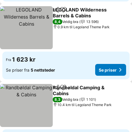
LEGOLAND Wilderness
Del
Legg til i favoritter
Barrels & Cabins
Se priser
8,4
Veldig bra
13 596
0.9 km til Legoland Theme Park
1 623 kr
Fra
Se priser fra
5 nettsteder
Se priser
Randbøldal Camping &
Del
Legg til i favoritter
Cabins
Se priser
8,3
Veldig bra
1 101
10.4 km til Legoland Theme Park