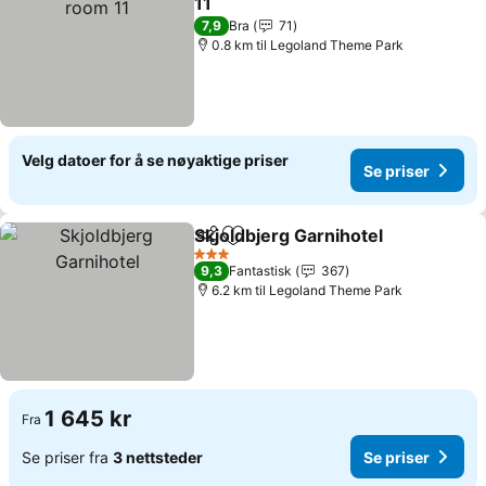
11
Se priser
7,9
Bra
71
0.8 km til Legoland Theme Park
Velg datoer for å se nøyaktige priser
Se priser
Skjoldbjerg Garnihotel
Del
Legg til i favoritter
Se p
3 Stjerner
9,3
Fantastisk
367
6.2 km til Legoland Theme Park
1 645 kr
Fra
Se priser fra
3 nettsteder
Se priser