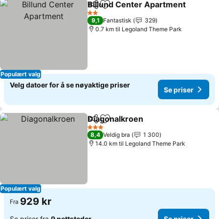
Billund Center Apartment
Del
Legg til i favoritter
2 Stjerner
9,1
Fantastisk
329
0.7 km til Legoland Theme Park
Populært valg
Velg datoer for å se nøyaktige priser
Se priser
Diagonalkroen
Del
Legg til i favoritter
Se priser
3 Stjerner
8,4
Veldig bra
1 300
14.0 km til Legoland Theme Park
Populært valg
929 kr
Fra
Se priser fra
9 nettsteder
Se priser