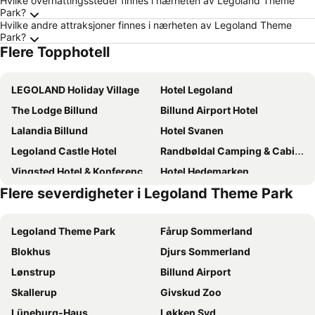
Hvilke overnattingssteder finnes i nærheten av Legoland Theme
Park?
Hvilke andre attraksjoner finnes i nærheten av Legoland Theme
Park?
Flere Topphotell
LEGOLAND Holiday Village
Hotel Legoland
The Lodge Billund
Billund Airport Hotel
Lalandia Billund
Hotel Svanen
Legoland Castle Hotel
Randbøldal Camping & Cabins
Vingsted Hotel & Konferencecenter
Hotel Hedemarken
Flere severdigheter i Legoland Theme Park
Diagonalkroen
Filskov Kro
Hovborg Kro
Refborg Hotel
Legoland Theme Park
Fårup Sommerland
Go-sleep Vandel
Skjoldbjerg Garnihotel
Blokhus
Djurs Sommerland
Gregersminde
Sdr. Omme Kro & Hotel
Lønstrup
Billund Airport
Egtved
LOasen Vesterhede
Skallerup
Givskud Zoo
Skovdal Kro
Smidstrupvej 3 - The Lodge
Lüneburg-Haus
Løkken Syd
Hotel Margrethe