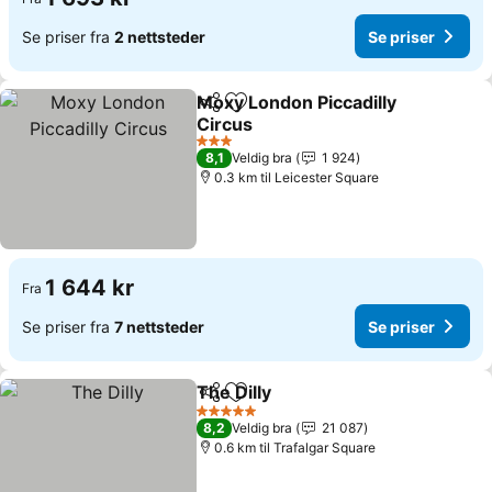
Se priser fra
2 nettsteder
Se priser
Moxy London Piccadilly
Del
Legg til i favoritter
Circus
Se priser
3 Stjerner
8,1
Veldig bra
1 924
0.3 km til Leicester Square
1 644 kr
Fra
Se priser fra
7 nettsteder
Se priser
The Dilly
Del
Legg til i favoritter
Se priser
5 Stjerner
8,2
Veldig bra
21 087
0.6 km til Trafalgar Square