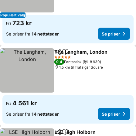
Populært valg
723 kr
Fra
Se priser fra
14 nettsteder
Se priser
The Langham, London
Del
Legg til i favoritter
Se p
5 Stjerner
9,4
Fantastisk
8 930
1.5 km til Trafalgar Square
4 561 kr
Fra
Se priser fra
14 nettsteder
Se priser
LSE High Holborn
Del
Legg til i favoritter
Se priser