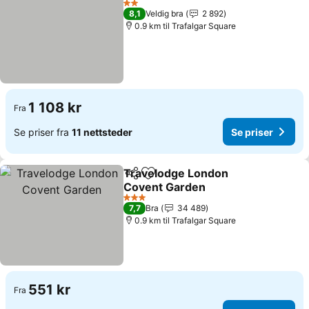
2 Stjerner
8,1
Veldig bra
2 892
0.9 km til Trafalgar Square
1 108 kr
Fra
Se priser fra
11 nettsteder
Se priser
Travelodge London
Del
Legg til i favoritter
Covent Garden
Se priser
3 Stjerner
7,7
Bra
34 489
0.9 km til Trafalgar Square
551 kr
Fra