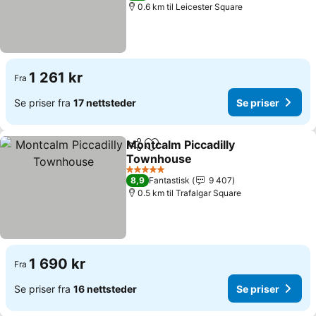
0.6 km til Leicester Square
1 261 kr
Fra
Se priser fra
17 nettsteder
Se priser
Montcalm Piccadilly
Del
Legg til i favoritter
Townhouse
Se priser
5 Stjerner
8,9
Fantastisk
9 407
0.5 km til Trafalgar Square
1 690 kr
Fra
Se priser fra
16 nettsteder
Se priser