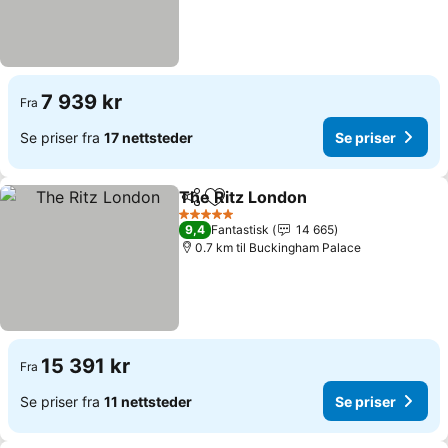
7 939 kr
Fra
Se priser fra
17 nettsteder
Se priser
The Ritz London
Del
Legg til i favoritter
Se priser
5 Stjerner
9,4
Fantastisk
14 665
0.7 km til Buckingham Palace
15 391 kr
Fra
Se priser fra
11 nettsteder
Se priser