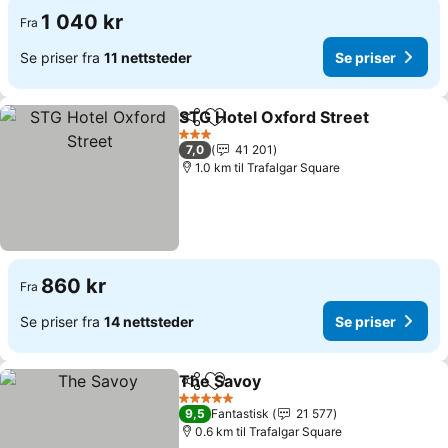
1 040 kr
Fra
Se priser fra
11 nettsteder
Se priser
STG Hotel Oxford Street
Del
Legg til i favoritter
Se
3 Stjerner
7,0
41 201
1.0 km til Trafalgar Square
860 kr
Fra
Se priser fra
14 nettsteder
Se priser
The Savoy
Del
Legg til i favoritter
Se priser
5 Stjerner
9,5
Fantastisk
21 577
0.6 km til Trafalgar Square