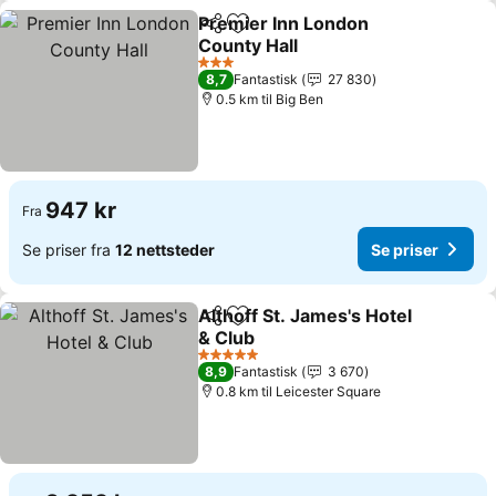
Premier Inn London
Del
Legg til i favoritter
County Hall
Se priser
3 Stjerner
8,7
Fantastisk
27 830
0.5 km til Big Ben
947 kr
Fra
Se priser fra
12 nettsteder
Se priser
Althoff St. James's Hotel
Del
Legg til i favoritter
& Club
Se priser
5 Stjerner
8,9
Fantastisk
3 670
0.8 km til Leicester Square