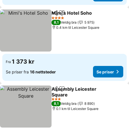
Mimi's Hotel Soho
Del
Legg til i favoritter
Se prise
4 Stjerner
8,1
Veldig bra
5 975
0.4 km til Leicester Square
1 373 kr
Fra
Se priser fra
16 nettsteder
Se priser
Assembly Leicester
Del
Legg til i favoritter
Square
Se priser
3 Stjerner
8,1
Veldig bra
8 890
0.1 km til Leicester Square