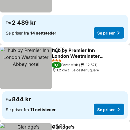
2 489 kr
Fra
Se priser fra
14 nettsteder
Se priser
hub by Premier Inn
Del
Legg til i favoritter
London Westminster
Abbey hotel
Se priser
3 Stjerner
9,0
Fantastisk
12 571
1.2 km til Leicester Square
844 kr
Fra
Se priser fra
11 nettsteder
Se priser
Claridge's
Del
Legg til i favoritter