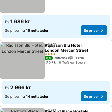
1 686 kr
Fra
Se priser fra
16 nettsteder
Se priser
Radisson Blu Hotel,
Del
Legg til i favoritter
London Mercer Street
Se priser
4 Stjerner
8,9
Fantastisk
11 128
0.7 km til Trafalgar Square
2 966 kr
Fra
Se priser fra
14 nettsteder
Se priser
Bedford Place Hostels