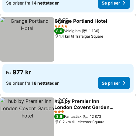
Se priser fra
14 nettsteder
Se priser
Grange Portland Hotel
Del
Legg til i favoritter
Se p
4 Stjerner
8,0
Veldig bra
1 136
1.4 km til Trafalgar Square
977 kr
Fra
Se priser fra
18 nettsteder
Se priser
hub by Premier Inn
Del
Legg til i favoritter
London Covent Garden
hotel
Se priser
3 Stjerner
8,6
Fantastisk
12 873
0.2 km til Leicester Square