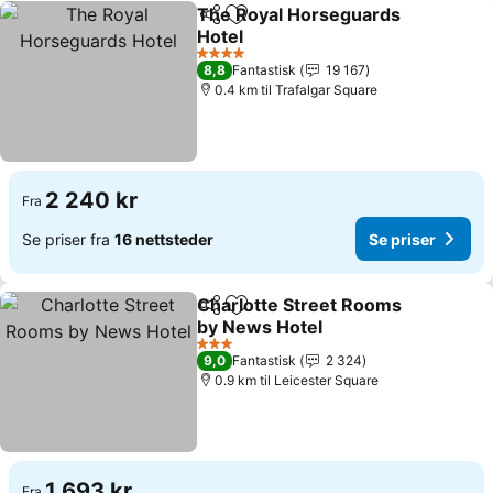
The Royal Horseguards
Del
Legg til i favoritter
Hotel
Se priser
4 Stjerner
8,8
Fantastisk
19 167
0.4 km til Trafalgar Square
2 240 kr
Fra
Se priser fra
16 nettsteder
Se priser
Charlotte Street Rooms
Del
Legg til i favoritter
by News Hotel
Se priser
3 Stjerner
9,0
Fantastisk
2 324
0.9 km til Leicester Square
1 693 kr
Fra