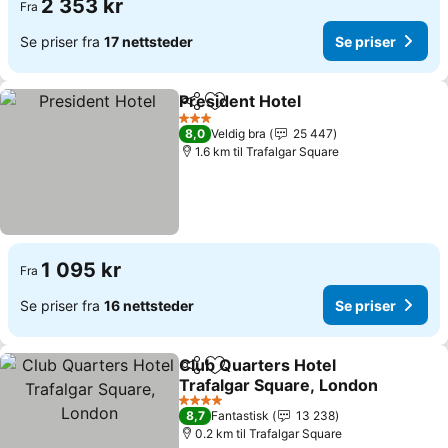
2 353 kr
Fra
Se priser fra
17 nettsteder
Se priser
President Hotel
Del
Legg til i favoritter
Se priser
3 Stjerner
8,0
Veldig bra
25 447
1.6 km til Trafalgar Square
1 095 kr
Fra
Se priser fra
16 nettsteder
Se priser
Club Quarters Hotel
Del
Legg til i favoritter
Trafalgar Square, London
Se priser
4 Stjerner
8,7
Fantastisk
13 238
0.2 km til Trafalgar Square