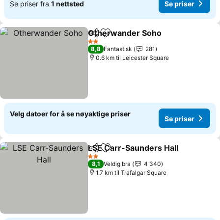
Se priser fra
1 nettsted
Se priser
Otherwander Soho
Del
Legg til i favoritter
Se pris
2 Stjerner
8,8
Fantastisk
281
0.6 km til Leicester Square
Velg datoer for å se nøyaktige priser
Se priser
LSE Carr-Saunders Hall
Del
Legg til i favoritter
Se
2 Stjerner
8,1
Veldig bra
4 340
1.7 km til Trafalgar Square