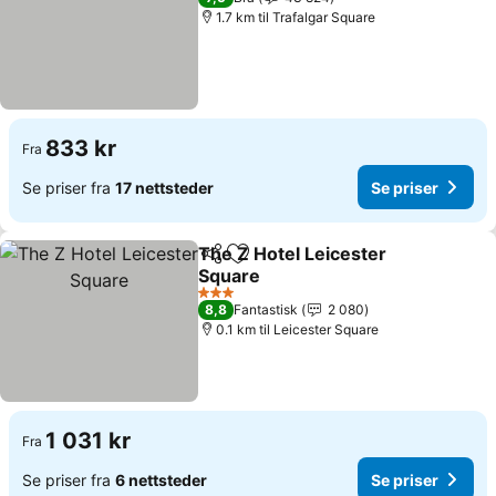
1.7 km til Trafalgar Square
833 kr
Fra
Se priser fra
17 nettsteder
Se priser
The Z Hotel Leicester
Del
Legg til i favoritter
Square
Se priser
3 Stjerner
8,8
Fantastisk
2 080
0.1 km til Leicester Square
1 031 kr
Fra
Se priser fra
6 nettsteder
Se priser