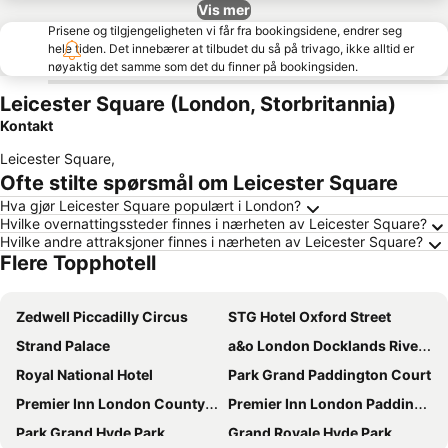
Vis mer
Prisene og tilgjengeligheten vi får fra bookingsidene, endrer seg
hele tiden. Det innebærer at tilbudet du så på trivago, ikke alltid er
nøyaktig det samme som det du finner på bookingsiden.
Leicester Square (London, Storbritannia)
Kontakt
Leicester Square
,
Ofte stilte spørsmål om Leicester Square
Hva gjør Leicester Square populært i London?
Hvilke overnattingssteder finnes i nærheten av Leicester Square?
Hvilke andre attraksjoner finnes i nærheten av Leicester Square?
Flere Topphotell
Zedwell Piccadilly Circus
STG Hotel Oxford Street
Strand Palace
a&o London Docklands Riverside
Royal National Hotel
Park Grand Paddington Court
Premier Inn London County Hall
Premier Inn London Paddington (Paddington Basin) hotel
Park Grand Hyde Park
Grand Royale Hyde Park