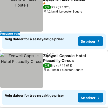
Del
Legg til i favoritter
Se p
1 Stjerner
7,5
Bra
1 325
1.2 km til Leicester Square
Populært valg
Velg datoer for å se nøyaktige priser
Se priser
Zedwell Capsule Hotel
Del
Legg til i favoritter
Piccadilly Circus
Se priser
7,5
Bra
14 678
0.3 km til Leicester Square
Velg datoer for å se nøyaktige priser
Se priser