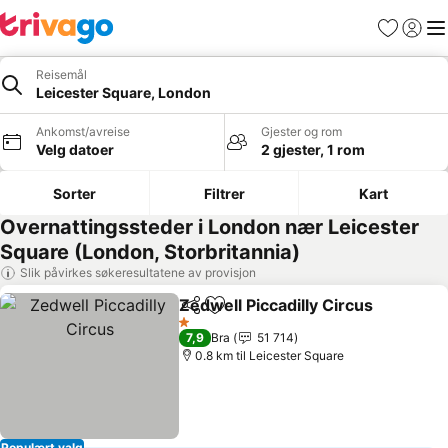
Favoritter
Logg i
Me
Reisemål
Leicester Square, London
Ankomst/avreise
Gjester og rom
Velg datoer
2 gjester, 1 rom
Sorter
Filtrer
Kart
Overnattingssteder i London nær Leicester
Square (London, Storbritannia)
Slik påvirkes søkeresultatene av provisjon
Zedwell Piccadilly Circus
Del
Legg til i favoritter
S
1 Stjerner
7,9
Bra
51 714
0.8 km til Leicester Square
Populært valg