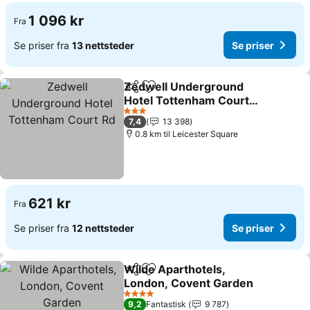
1 096 kr
Fra
Se priser fra
13 nettsteder
Se priser
Zedwell Underground
Del
Legg til i favoritter
Hotel Tottenham Court
Rd
Se priser
3 Stjerner
7,4
13 398
0.8 km til Leicester Square
621 kr
Fra
Se priser fra
12 nettsteder
Se priser
Wilde Aparthotels,
Del
Legg til i favoritter
London, Covent Garden
Se priser
4 Stjerner
9,2
Fantastisk
9 787