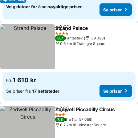
Velg datoer for å se nøyaktige priser
Se priser
Strand Palace
Del
Legg til i favoritter
Se priser
4 Stjerner
8,7
Fantastisk
39 023
0.6 km til Trafalgar Square
1 610 kr
Fra
Se priser fra
17 nettsteder
Se priser
Zedwell Piccadilly Circus
Del
Legg til i favoritter
S
3 Stjerner
7,8
Bra
57 058
0.2 km til Leicester Square