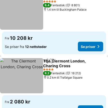
Se priser
5 Stjerner
9,4
Fantastisk
8 801
1.4 km til Buckingham Palace
10 208 kr
Fra
Se priser fra
12 nettsteder
Se priser
The Clermont London,
Del
Legg til i favoritter
Charing Cross
Se priser
4 Stjerner
9,2
Fantastisk
18 212
0.2 km til Trafalgar Square
2 080 kr
Fra